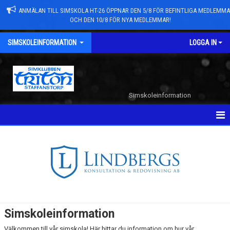
ANMÄLAN TILL SIMSKOLA HT-26 ÖPPNAR DEN 5/8 FÖR BEFINTLIGA MEDLEMM
OCH DEN 10/8 FÖR NYA MEDLEMMAR!
SIMSKOLEINFORMATION
LOGGA IN
Simskoleinformation
SIMSKOLA HT-2026
SOMMARSIMSKOLA 2026
NYHETER
Simskoleinformation
Välkommen till vår simskola! Här hittar du information om hur vår