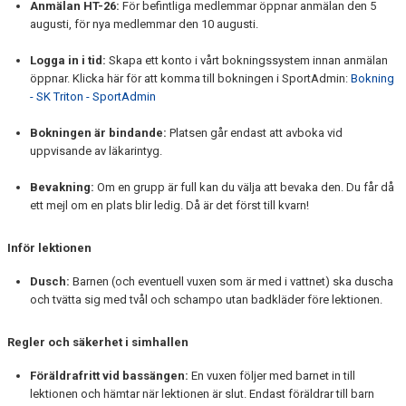
Anmälan HT-26:
För befintliga medlemmar öppnar anmälan den 5
augusti, för nya medlemmar den 10 augusti.
Logga in i tid:
Skapa ett konto i vårt bokningssystem innan anmälan
öppnar. Klicka här för att komma till bokningen i SportAdmin:
Bokning
- SK Triton - SportAdmin
Bokningen är bindande:
Platsen går endast att avboka vid
uppvisande av läkarintyg.
Bevakning:
Om en grupp är full kan du välja att bevaka den. Du får då
ett mejl om en plats blir ledig. Då är det först till kvarn!
Inför lektionen
Dusch:
Barnen (och eventuell vuxen som är med i vattnet) ska duscha
och tvätta sig med tvål och schampo utan badkläder före lektionen.
Regler och säkerhet i simhallen
Föräldrafritt vid bassängen:
En vuxen följer med barnet in till
lektionen och hämtar när lektionen är slut. Endast föräldrar till barn