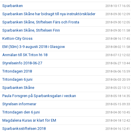
Sparbanken
2018-10-17 16:05
Sparbanken Skåne har bidragit till nya instruktörskläder
2018-09-30 12:09
Sparbanken Skåne, Stiftelsen Färs och Frosta
2018-09-30 12:05
Sparbanken Skåne, Stiftelsen Finn
2018-09-30 11:58
Kvitton-City Gross
2018-08-16 17:45
EM (50m) 3-9 augusti 2018 i Glasgow
2018-08-02 11:58
Anmälan till SK Triton ht-18
2018-07-12 12:02
Styrelseinfo 2018-06-27
2018-06-27 13:44
Tritondagen 2018
2018-06-06 15:59
Tritondagen 6:juni
2018-06-03 20:59
Sparbanken Skåne
2018-05-22 13:12
Paula Forsgren på Sparbanksgalan i veckan
2018-05-18 14:35
Styrelsen informerar
2018-05-15 09:33
Tritondagen den 6 juni
2018-04-30 10:45
Magdalena Kuras är klart för EM
2018-04-18 12:42
Sparbanksstiftelsen 2018
2018-04-16 12:41