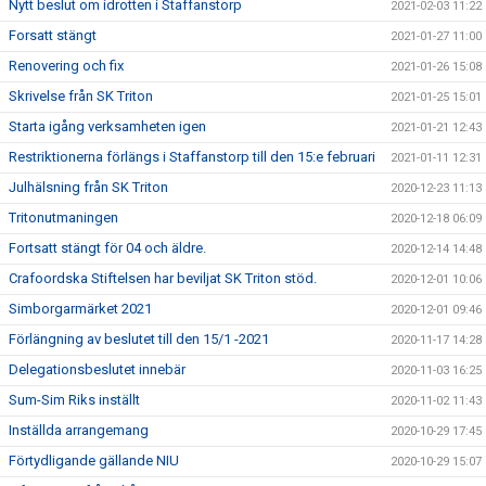
Nytt beslut om idrotten i Staffanstorp
2021-02-03 11:22
Forsatt stängt
2021-01-27 11:00
Renovering och fix
2021-01-26 15:08
Skrivelse från SK Triton
2021-01-25 15:01
Starta igång verksamheten igen
2021-01-21 12:43
Restriktionerna förlängs i Staffanstorp till den 15:e februari
2021-01-11 12:31
Julhälsning från SK Triton
2020-12-23 11:13
Tritonutmaningen
2020-12-18 06:09
Fortsatt stängt för 04 och äldre.
2020-12-14 14:48
Crafoordska Stiftelsen har beviljat SK Triton stöd.
2020-12-01 10:06
Simborgarmärket 2021
2020-12-01 09:46
Förlängning av beslutet till den 15/1 -2021
2020-11-17 14:28
Delegationsbeslutet innebär
2020-11-03 16:25
Sum-Sim Riks inställt
2020-11-02 11:43
Inställda arrangemang
2020-10-29 17:45
Förtydligande gällande NIU
2020-10-29 15:07