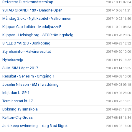
Refererat Distriktsmästerskap
2017-10-11 07:04
YSTAD GRAND PRIX - Danone Open
2017-10-06 11:21
Måndag 2 okt - Nytt kapitel - Välkommen
2017-10-02 16:50
Klippan Cup i bilder - Medaljrazzel!
2017-10-01 08:53
Klippan - Helsingborg - STOR tävlingshelg
2017-09-28 20:36
SPEEDO YARDS - Jönköping
2017-09-23 12:32
Styrelseinfo - Halvårsresultat
2017-09-20 10:00
Nyhetssvejp.....
2017-09-19 13:32
SUM-SIM Läger 2017
2017-09-14 15:35
Resultat - Seriesim - Omgång 1
2017-09-08 10:00
Josefin Nilsson - EM i livräddning
2017-09-08 09:18
Inbjudan U-GP 1
2017-09-06 23:00
Terminsstart ht-17
2017-08-23 15:01
Bokning av simskola
2017-08-21 18:53
Kvitton-City Gross
2017-08-18 16:34
Just keep swimming.....dag 3 på lägret
2017-08-02 16:00