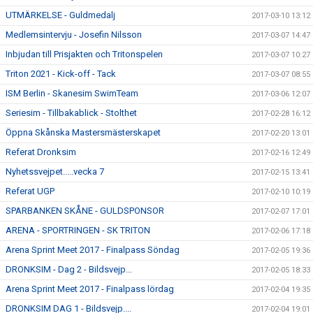
UTMÄRKELSE - Guldmedalj
2017-03-10 13:12
Medlemsintervju - Josefin Nilsson
2017-03-07 14:47
Inbjudan till Prisjakten och Tritonspelen
2017-03-07 10:27
Triton 2021 - Kick-off - Tack
2017-03-07 08:55
ISM Berlin - Skanesim SwimTeam
2017-03-06 12:07
Seriesim - Tillbakablick - Stolthet
2017-02-28 16:12
Öppna Skånska Mastersmästerskapet
2017-02-20 13:01
Referat Dronksim
2017-02-16 12:49
Nyhetssvejpet.....vecka 7
2017-02-15 13:41
Referat UGP
2017-02-10 10:19
SPARBANKEN SKÅNE - GULDSPONSOR
2017-02-07 17:01
ARENA - SPORTRINGEN - SK TRITON
2017-02-06 17:18
Arena Sprint Meet 2017 - Finalpass Söndag
2017-02-05 19:36
DRONKSIM - Dag 2 - Bildsvejp...
2017-02-05 18:33
Arena Sprint Meet 2017 - Finalpass lördag
2017-02-04 19:35
DRONKSIM DAG 1 - Bildsvejp....
2017-02-04 19:01