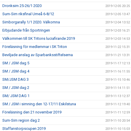
Dronksim 25-26/1 2020
2019-12-05 20:25
Sum-Sim riksfinal Umeå 6-8/12
2019-12-05 13:47
Simborgarally 1/1 2020. Välkomna
2019-12-04 13:52
Erbjudande från Sportringen
2019-12-03 16:21
Välkommen till SK Tritons luciafirande 2019
2019-12-03 14:53
Föreläsning för medlemmar i SK Triton
2019-11-22 15:31
Beviljade anslag av Sparbanksstiftelserna
2019-11-21 13:31
SM / JSM dag 5
2019-11-17 12:13
SM / JSM dag 4
2019-11-16 11:55
SM/JSM DAG 3
2019-11-15 10:46
SM / JSM dag 2
2019-11-14 11:51
SM/ JSM DAG 1
2019-11-13 12:37
SM / JSM i simning den 12-17/11 Eskilstuna
2019-11-12 19:40
Föreläsning den 21 november 2019
2019-11-11 12:59
Sum-Sim region dag 2
2019-11-10 20:54
Staffanstorpscupen 2019
2019-11-10 15:03