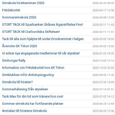
Simskola höstterminen 2026
2026-05-22 09:55
Fritidskortet
2026-04-17 12:30
Sommarsimskola 2026
2026-04-08 12:05
STORT TACK till Sparbanken Skånes Ägarstiftelse Finn!
2026-02-11 11:43
STORT TACK till Crafoordska Stiftelsen!
2026-02-11 11:41
Tack till alla som hjälpte till under Dronksimmet i helgen
2026-02-02 18:02
Årsmöte SK Triton 2026
2026-02-02 13:05
Vi söker nya engagerade medlemmar till vår styrelse!
2026-01-05 18:25
Simborgar Rally
2025-12-03 12:16
Information om Fritidskortet hos SK Triton
2025-12-02 22:05
Simklubben inför Antidopingpolicy
2025-09-25 11:25
Simskola till hösten?
2025-07-26 13:49
Sommarhälsning från styrelsen
2025-07-14 07:51
Tack Max för din tid som tränare hos oss!
2025-07-02 14:12
Sommar simskola har fortfarande platser
2025-06-23 12:43
Anmälan till höstens Simskola
2025-06-23 12:36