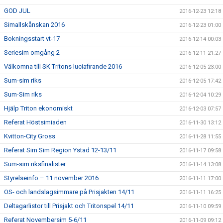
GOD JUL
2016-12-23 12:18
Simallskånskan 2016
2016-12-23 01:00
Bokningsstart vt-17
2016-12-14 00:03
Seriesim omgång 2
2016-12-11 21:27
Välkomna till SK Tritons luciafirande 2016
2016-12-05 23:00
Sum-sim riks
2016-12-05 17:42
Sum-Sim riks
2016-12-04 10:29
Hjälp Triton ekonomiskt
2016-12-03 07:57
Referat Höstsimiaden
2016-11-30 13:12
Kvitton-City Gross
2016-11-28 11:55
Referat Sim Sim Region Ystad 12-13/11
2016-11-17 09:58
Sum-sim riksfinalister
2016-11-14 13:08
Styrelseinfo – 11 november 2016
2016-11-11 17:00
OS- och landslagsimmare på Prisjakten 14/11
2016-11-11 16:25
Deltagarlistor till Prisjakt och Tritonspel 14/11
2016-11-10 09:59
Referat Novembersim 5-6/11
2016-11-09 09:12