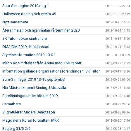
Sum-Sim region 2019 dag 1
2019-11-09 21:24
Halloween träning och vecka 45
2019-11-02 20:19
Nytt samarbete
2019-10-25 16:55
Återanmälan och nyanmälan vårterminen 2020
2019-10-24 11:45
SK Triton söker simtränare
2019-10-16 15:20
DM/JDM 2019 i Kristianstad
2019-10-04 18:13
Styrelseinformation 2019-10-01
2019-10-01 00:09
Inköp av simdräkter från Arena med 15% rabatt
2019-09-22 12:22
Information gällande organisationsförändringar i SK Triton
2019-09-11 18:20
Sum-Sim läger 2019 13-15 september
2019-09-09 09:00
Niu Mästerskapen i Siming, Uddevalla
2019-09-05 15:15
Föreläsningar under hösten 2019
2019-09-03 14:48
Samarbete
2019-08-29 21:36
Vi gratulerar Anders Bengtsson
2019-08-28 09:26
Magdalena Kuras fortsätter i MKK
2019-08-20 17:46
Esbjerg 31/5-2/6
2019-05-28 10:17