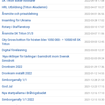
SK Triton söker volotärer
2022-04-18 17:08
HRL Utbildning (Triton Akademin)
2022-04-07 10:27
Årsmöte och prisutdelning
2022-04-01 06:56
Insamling för Ukraina
2022-03-28 17:02
Rotary i Staffanstorp
2022-03-10 17:07
Årsmöte SK Triton 31/3
2022-03-07 11:06
City Gross kvitton för hösten blev 1050 000:- = 10500 till SK
2022-03-03 12:45
Triton
Digital föreläsning
2022-03-03 12:37
Nya riktlinjer för tävlingar i barnidrott inom Svensk
2022-02-03 09:24
Simidrott
Dronksim 2022
2022-01-29 17:36
Dronksim inställt 2022
2022-01-12 14:55
Simborgarrally 1/1
2021-12-28 21:53
God Jul
2021-12-23 17:15
Nya startpallarna i Bråhögsbadet
2021-12-16 17:10
Simborgarrally 1/1 2022
2021-12-15 10:30