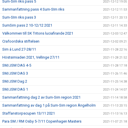
Sum-Sim riks pass 5
2021-12-12 19:05
Sammanfattning pass 4 Sum-SIm riks
2021-12-12 11:53
Sum-SIm riks pass 3
2021-12-11 20:13
SumSim pass 2 10-12/12 2021
2021-12-11 14:33
Välkommen till SK Tritons luciafirande 2021
2021-12-03 12:47
Crafoordska stiftelsen
2021-12-02 09:21
Sim á Lund 27-28/11
2021-11-28 22:16
Höstsimiaden 2021, Vellinge 27/11
2021-11-28 21:52
SM/JSM DAG 4-5
2021-11-28 17:18
SM/JSM DAG 3
2021-11-26 11:46
SM/JSM Dag 2
2021-11-25 14:38
SM/JSM DAG 1
2021-11-24 14:07
Sammanfattning dag 2 av Sum-Sim region 2021
2021-11-14 18:58
Sammanfattning av dag 1 på Sum-Sim region Ängelholm
2021-11-13 20:15
Staffanstorpscupen 13/11 2021
2021-11-13 16:13
Para SM / RM Osby 5-7/11 Copenhagen Masters
2021-11-07 21:18