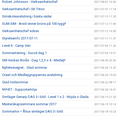
Robert Johnsson - Verksamhetschef
2017-08-01 16:00
Verksamhetschef i SK Triton
2017-07-31 17:18
Simskoleavslutning i bästa väder
2017-07-15 11:33
SUM-SIM - Arvid vinner brons på 100 rygg!!
2017-07-12 17:40
Verksamhetschef sökes
2017-07-12 14:00
Styrelseinfo 2017-07-11
2017-07-11 11:37
Level 6 - Camp Ven
2017-07-06 11:26
Sommarträning - Succé dag 1
2017-07-03 19:51
SM-Veckan Borås - Dag 1,2,3 o 4 - Medalj!!
2017-06-30 22:26
Nyhetssvejpet....Glad sommar
2017-06-26 15:32
Crawl och Medleygruppernas avslutning
2017-06-25 19:05
Glad midsommar
2017-06-22 08:17
NYHET - Supportertröja
2017-06-20 14:41
Simläger Genarp DAG 3 i bild - Level 1 o 2 - Nöjda o Glada
2017-06-19 21:20
Mästerskapssimmare sommar 2017
2017-06-19 10:14
Sommarlov = Åhus simläger DAG 3 i bild
2017-06-18 10:23