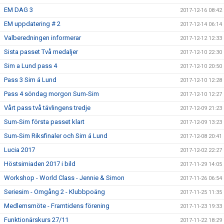
EM DAG 3
2017-12-16 08:42
EM uppdatering # 2
2017-12-14 06:14
Valberedningen informerar
2017-12-12 12:33
Sista passet Två medaljer
2017-12-10 22:30
Sim a Lund pass 4
2017-12-10 20:50
Pass 3 Sim á Lund
2017-12-10 12:28
Pass 4 söndag morgon Sum-Sim
2017-12-10 12:27
Vårt pass två tävlingens tredje
2017-12-09 21:23
Sum-Sim första passet klart
2017-12-09 13:23
Sum-Sim Riksfinaler och Sim á Lund
2017-12-08 20:41
Lucia 2017
2017-12-02 22:27
Höstsimiaden 2017 i bild
2017-11-29 14:05
Workshop - World Class - Jennie & Simon
2017-11-26 06:54
Seriesim - Omgång 2 - Klubbpoäng
2017-11-25 11:35
Medlemsmöte - Framtidens förening
2017-11-23 19:33
Funktionärskurs 27/11
2017-11-22 18:29