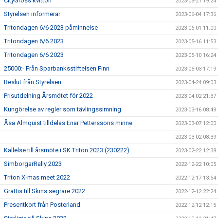
CityGross kvitton
2023-06-21 19:24
Styrelsen informerar
2023-06-04 17:36
Tritondagen 6/6 2023 påminnelse
2023-06-01 11:00
Tritondagen 6/6 2023
2023-05-16 11:53
Tritondagen 6/6 2023
2023-05-10 16:24
25000:- Från Sparbanksstiftelsen Finn
2023-05-03 17:19
Beslut från Styrelsen
2023-04-24 09:03
Prisutdelning Årsmötet för 2022
2023-04-02 21:37
Kungörelse av regler som tävlingssimning
2023-03-16 08:49
Åsa Almquist tilldelas Enar Petterssons minne
2023-03-07 12:00
2023-03-02 08:39
Kallelse till årsmöte i SK Triton 2023 (230222)
2023-02-22 12:38
SimborgarRally 2023
2022-12-22 10:05
Triton X-mas meet 2022
2022-12-17 13:54
Grattis till Skins segrare 2022
2022-12-12 22:24
Presentkort från Posterland
2022-12-12 12:15