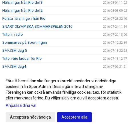
Hälsningar från Rio del 3
2016-08-04 11:02
Hälsningar från Rio del 2
2016-08-01 09:02
Första hälsningen från Rio
2016-07-28 22:40
SNART OLYMPISKA SOMMARSPELEN 2016
2016-07-24 11:59
Triton i radio
2016-07-20 13:00
Sommarrea på Sportringen
2016-07-12 22:19
SM/JSM dag 5
2016-07-11 22:23
Triton-trio laddar för Rio
2016-07-11 12:47
SM/JSM dag4
2016-07-09 21:21
SM/JSM dag 3
2016-07-09 00:07
För att hemsidan ska fungera korrekt använder vi nödvändiga
SM/JSM dag 2
2016-07-07 23:10
cookies från SportAdmin. Dessa går inte att stänga av.
SM/JSM dag 1
2016-07-07
Föreningen kan också använda frivilliga cookies, t.ex. för statistik
eller marknadsföring. Du väljer själv om du vill acceptera dessa.
Han är Staffanstorps nya OS hopp
2016-07-05 10:48
Anpassa dina val
Avslutning level 1 och 2 tillsammans med
2016-07-04 10:33
mästerskapsgruppen
Acceptera nödvändiga
Acceptera alla
Sum Sim i Linköping - dag 5
2016-07-03 21:29
Sum Sim i Linköping - dag 4
2016-07-02 20:23