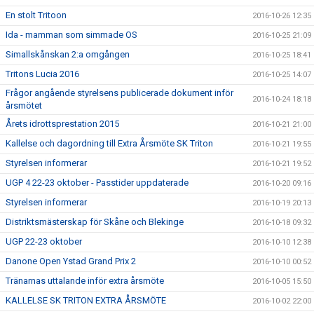
En stolt Tritoon
2016-10-26 12:35
Ida - mamman som simmade OS
2016-10-25 21:09
Simallskånskan 2:a omgången
2016-10-25 18:41
Tritons Lucia 2016
2016-10-25 14:07
Frågor angående styrelsens publicerade dokument inför
2016-10-24 18:18
årsmötet
Årets idrottsprestation 2015
2016-10-21 21:00
Kallelse och dagordning till Extra Årsmöte SK Triton
2016-10-21 19:55
Styrelsen informerar
2016-10-21 19:52
UGP 4 22-23 oktober - Passtider uppdaterade
2016-10-20 09:16
Styrelsen informerar
2016-10-19 20:13
Distriktsmästerskap för Skåne och Blekinge
2016-10-18 09:32
UGP 22-23 oktober
2016-10-10 12:38
Danone Open Ystad Grand Prix 2
2016-10-10 00:52
Tränarnas uttalande inför extra årsmöte
2016-10-05 15:50
KALLELSE SK TRITON EXTRA ÅRSMÖTE
2016-10-02 22:00