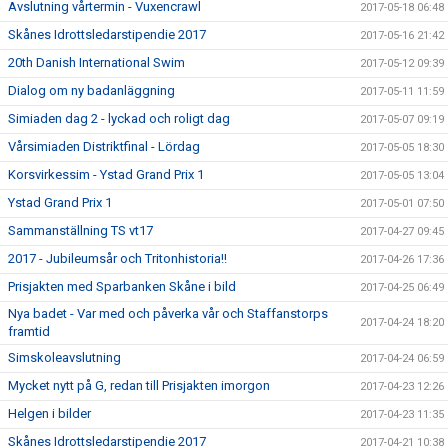
Avslutning vårtermin - Vuxencrawl
2017-05-18 06:48
Skånes Idrottsledarstipendie 2017
2017-05-16 21:42
20th Danish International Swim
2017-05-12 09:39
Dialog om ny badanläggning
2017-05-11 11:59
Simiaden dag 2 - lyckad och roligt dag
2017-05-07 09:19
Vårsimiaden Distriktfinal - Lördag
2017-05-05 18:30
Korsvirkessim - Ystad Grand Prix 1
2017-05-05 13:04
Ystad Grand Prix 1
2017-05-01 07:50
Sammanställning TS vt17
2017-04-27 09:45
2017 - Jubileumsår och Tritonhistoria!!
2017-04-26 17:36
Prisjakten med Sparbanken Skåne i bild
2017-04-25 06:49
Nya badet - Var med och påverka vår och Staffanstorps
2017-04-24 18:20
framtid
Simskoleavslutning
2017-04-24 06:59
Mycket nytt på G, redan till Prisjakten imorgon
2017-04-23 12:26
Helgen i bilder
2017-04-23 11:35
Skånes Idrottsledarstipendie 2017
2017-04-21 10:38