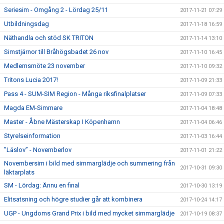
Seriesim - Omgång 2 - Lördag 25/11
2017-11-21 07:29
Utbildningsdag
2017-11-18 16:59
Näthandla och stöd SK TRITON
2017-11-14 13:10
Simstjärnor till Bråhögsbadet 26 nov
2017-11-10 16:45
Medlemsmöte 23 november
2017-11-10 09:32
Tritons Lucia 2017!
2017-11-09 21:33
Pass 4 - SUM-SIM Region - Många riksfinalplatser
2017-11-09 07:33
Magda EM-Simmare
2017-11-04 18:48
Master - Åbne Mästerskap I Köpenhamn
2017-11-04 06:46
Styrelseinformation
2017-11-03 16:44
”Läslov” - Novemberlov
2017-11-01 21:22
Novembersim i bild med simmarglädje och summering från
2017-10-31 09:30
läktarplats
SM - Lördag: Ännu en final
2017-10-30 13:19
Elitsatsning och högre studier går att kombinera
2017-10-24 14:17
UGP - Ungdoms Grand Prix i bild med mycket simmarglädje
2017-10-19 08:37