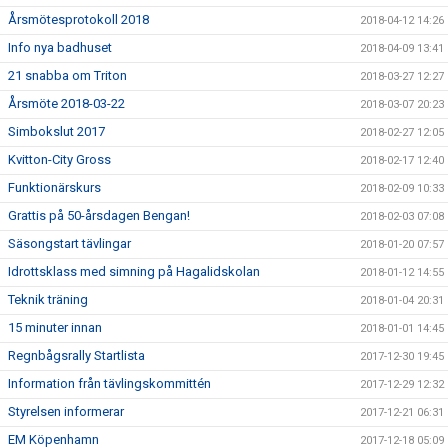
Årsmötesprotokoll 2018
2018-04-12 14:26
Info nya badhuset
2018-04-09 13:41
21 snabba om Triton
2018-03-27 12:27
Årsmöte 2018-03-22
2018-03-07 20:23
Simbokslut 2017
2018-02-27 12:05
Kvitton-City Gross
2018-02-17 12:40
Funktionärskurs
2018-02-09 10:33
Grattis på 50-årsdagen Bengan!
2018-02-03 07:08
Säsongstart tävlingar
2018-01-20 07:57
Idrottsklass med simning på Hagalidskolan
2018-01-12 14:55
Teknik träning
2018-01-04 20:31
15 minuter innan
2018-01-01 14:45
Regnbågsrally Startlista
2017-12-30 19:45
Information från tävlingskommittén
2017-12-29 12:32
Styrelsen informerar
2017-12-21 06:31
EM Köpenhamn
2017-12-18 05:09