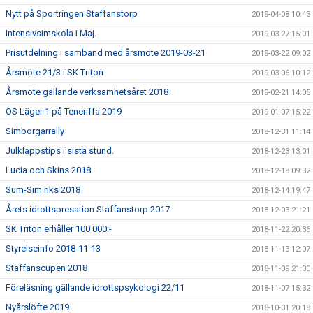
Nytt på Sportringen Staffanstorp
2019-04-08 10:43
Intensivsimskola i Maj.
2019-03-27 15:01
Prisutdelning i samband med årsmöte 2019-03-21
2019-03-22 09:02
Årsmöte 21/3 i SK Triton
2019-03-06 10:12
Årsmöte gällande verksamhetsåret 2018
2019-02-21 14:05
OS Läger 1 på Teneriffa 2019
2019-01-07 15:22
Simborgarrally
2018-12-31 11:14
Julklappstips i sista stund.
2018-12-23 13:01
Lucia och Skins 2018
2018-12-18 09:32
Sum-Sim riks 2018
2018-12-14 19:47
Årets idrottspresation Staffanstorp 2017
2018-12-03 21:21
SK Triton erhåller 100 000:-
2018-11-22 20:36
Styrelseinfo 2018-11-13
2018-11-13 12:07
Staffanscupen 2018
2018-11-09 21:30
Föreläsning gällande idrottspsykologi 22/11
2018-11-07 15:32
Nyårslöfte 2019
2018-10-31 20:18