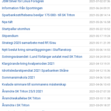
JSM Silver för Linus Forsgren
2021-07-02 07:36
Information från Sportringen
2021-06-24 09:31
Sparbanksstiftelsena beviljar 175 000:- till SK Triton
2021-05-28 14:14
Nya tält
2021-05-26 16:58
Startpallar utomhus
2021-05-22 10:52
Stipendium
2021-05-17 19:24
Strategi 2025 samarbete med RF/Sisu
2021-05-11 21:39
Nytt beslut kring simanläggningen i Staffanstorp
2021-05-06 14:55
Sotningsväsendet i Lund förlänger avtalet med SK Triton
2021-04-24 09:53
Klargörande kring kvalperioden 2021
2021-04-13 19:31
Idrottsledarstipendiat 2021 Sparbanken Skåne
2021-04-12 15:36
Sommarsimskola 2021
2021-04-06 10:45
Kvalade simmare till sommarens mästerskap
2021-04-06 10:43
Årsmöte SK Triton 25/3 2021
2021-03-27 07:33
Årsmöteskallelse SK Triton
2021-03-10 11:38
Årsmöte i SK Triton
2021-03-09 18:37