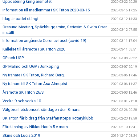
Uppdatering kring årsmötet
2020-03-22 20:20
Information till medlemmar i SK Triton 2020-03-15
2020-03-15 17:25
Idag är badet stängt
2020-03-12 14:33
Öresund Meeting, Späckhuggarsim, Seriesim & Swim Open
2020-03-12 07:55
inställt
Information angående Coronaviruset (covid 19)
2020-03-11 17:04
Kallelse till årsmöte i SK Triton 2020
2020-03-11 08:51
GP och UGP
2020-03-08 20:22
GP Malmö och UGP i Jönköping
2020-03-07 20:19
Ny tränare i SK Triton, Richard Berg.
2020-03-06 17:46
Ny tränare till SK Triton Åsa Almquist
2020-03-06 11:37
Årsmöte SK Triton 26/3
2020-03-03 12:46
Vecka 9 och vecka 10
2020-03-01 21:18
Välgörenhetskonsert söndagen den 8 mars
2020-02-26 20:20
SK Triton får bidrag från Staffanstorps Rotaryklubb
2020-02-23 19:50
Föreläsning av Niklas Harris 5:e mars
2020-02-10 12:41
Skins och Lucia 2019
2019-12-17 08:34