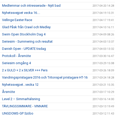
Medlemmar och intresserade - Nytt bad
2017-04-20 14:28
Nyhetssvejpet vecka 16....
2017-04-19 15:31
Vellinge Easter Race
2017-04-17 19:41
Glad Påsk från Crawl och Medley
2017-04-10 16:11
Swim Open Stockholm Dag 4
2017-04-09 08:26
Seriesim - Summering och resultat
2017-04-03 13:37
Danish Open - UPDATE tisdag
2017-04-03 13:32
Protokoll - Årsmöte
2017-03-30 16:47
Seriesim omgång 4
2017-03-29 15:08
2 x GULD + 2 x SILVER +++ Pers
2017-03-26 18:09
Vandringspristagare 2016 och Tritonspel pristagare HT-16
2017-03-24 18:28
Nyhetssvejpet...vecka 12
2017-03-21 15:35
Årsmöte
2017-03-17 10:29
Level 2 – Simmarhälsning
2017-03-16 14:00
TÄVLINGSSIMMARE - VINNARE
2017-03-13 19:49
UNGDOMS-GP Sjöbo
2017-03-12 11:43