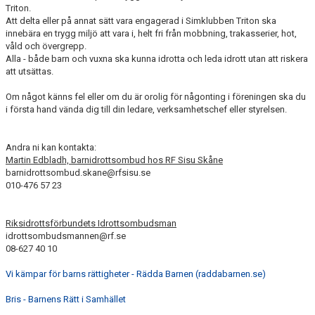
Triton.
Att delta eller på annat sätt vara engagerad i Simklubben Triton ska
innebära en trygg miljö att vara i, helt fri från mobbning, trakasserier, hot,
våld och övergrepp.
Alla - både barn och vuxna ska kunna idrotta och leda idrott utan att riskera
att utsättas.
Om något känns fel eller om du är orolig för någonting i föreningen ska du
i första hand vända dig till din ledare, verksamhetschef eller styrelsen.
Andra ni kan kontakta:
Martin Edbladh, barnidrottsombud hos RF Sisu Skåne
barnidrottsombud.skane@rfsisu.se
010-476 57 23
Riksidrottsförbundets Idrottsombudsman
idrottsombudsmannen@rf.se
08-627 40 10
Vi kämpar för barns rättigheter - Rädda Barnen (raddabarnen.se)
Bris - Barnens Rätt i Samhället