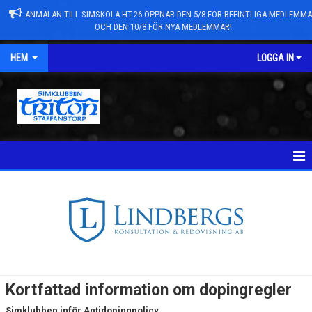
ANMÄLAN TILL SIMSKOLA HT-26 ÖPPNAR DEN 5/8 FÖR BEFINTLIGA MEDLEMM
OCH DEN 10/8 FÖR NYA MEDLEMMAR!
HEM
LOGGA IN
NYHETER
TÄVLINGAR
NYHETSARKIV
ANMÄLAN TILL GRUPPER/SIMSKOLA
Kortfattad information om dopingregler
TRYGG TRITON
Simklubben inför Antidopingpolicy