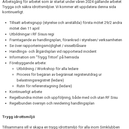
Arbetsgång för arbetet som är startat under våren 2024 gällande arbetet
Trygga och säkra idrottsmiljöer. Vi kommer att uppdatera denna sida
kontinuerligt.
Tillsatt arbetsgrupp (styrelse och anställda) första mötet 29/2 andra
mötet den 11 april
Utbildningar i RF Sisus regi
Framtagande av handlingsplan, förankrad i styrelsen/ verksamheten
Se över rapporteringsmöjlighet / visselblåsare
Handlings- och åtgärdsplan vid rapporterad incident
Information om ”Trygg Triton” på hemsida
Förebyggande arbete:
Utbildning / Workshop för alla ledare
Process för begäran av begränsat registerutdrag ur
belastningsregistret (ledare)
Rutin för referenstagning (ledare)
Kontinuerligt arbete
Regelbundna möten och uppföljning, både med och utan RF Sisu
Regelbunden översyn och revidering handlingsplan
Trygg idrottsmiljö
Tillsammans vill vi skapa en trygg idrottsmiljö för alla inom Simklubben