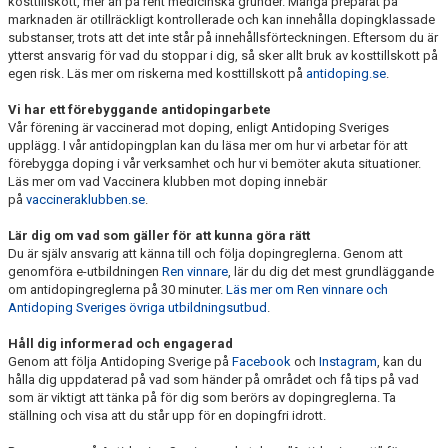
kosttillskott, mer än på rent medicinska grunder. Många preparat på
marknaden är otillräckligt kontrollerade och kan innehålla dopingklassade
substanser, trots att det inte står på innehållsförteckningen. Eftersom du är
ytterst ansvarig för vad du stoppar i dig, så sker allt bruk av kosttillskott på
egen risk. Läs mer om riskerna med kosttillskott på
antidoping.se
.
Vi har ett förebyggande antidopingarbete
Vår förening är vaccinerad mot doping, enligt Antidoping Sveriges
upplägg. I vår antidopingplan kan du läsa mer om hur vi arbetar för att
förebygga doping i vår verksamhet och hur vi bemöter akuta situationer.
Läs mer om vad Vaccinera klubben mot doping innebär
på
vaccineraklubben.se
.
Lär dig om vad som gäller för att kunna göra rätt
Du är själv ansvarig att känna till och följa dopingreglerna. Genom att
genomföra e-utbildningen
Ren vinnare
, lär du dig det mest grundläggande
om antidopingreglerna på 30 minuter.
Läs mer om Ren vinnare och
Antidoping Sveriges övriga utbildningsutbud
.
Håll dig informerad och engagerad
Genom att följa Antidoping Sverige på
Facebook
och
Instagram
, kan du
hålla dig uppdaterad på vad som händer på området och få tips på vad
som är viktigt att tänka på för dig som berörs av dopingreglerna. Ta
ställning och visa att du står upp för en dopingfri idrott.