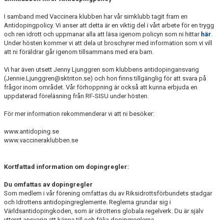
I samband med Vaccinera klubben har vår simklubb tagit fram en
Antidopingpolicy. Vi anser att detta är en viktig del i vårt arbete för en trygg
och ren idrott och uppmanar alla att läsa igenom policyn som ni hittar
här
.
Under hösten kommer vi att dela ut broschyrer med information som vi vill
att ni föräldrar går igenom tillsammans med era barn.
Vi har även utsett Jenny Ljunggren som klubbens antidopingansvarig
(Jennie.Ljunggren@sktriton.se) och hon finns tillgänglig för att svara på
frågor inom området. Vår förhoppning är också att kunna erbjuda en
uppdaterad föreläsning från RF-SISU under hösten.
För mer information rekommenderar vi att ni besöker:
www.antidoping.se
www.vaccineraklubben.se
Kortfattad information om dopingregler:
Du omfattas av dopingregler
Som medlem i vår förening omfattas du av Riksidrottsförbundets stadgar
och Idrottens antidopingreglemente. Reglerna grundar sig i
Världsantidopingkoden, som är idrottens globala regelverk. Du är själv
ytterst ansvarig att känna till och följa dopingreglerna.