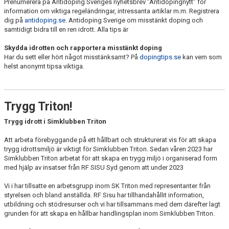
Prenumerera på Antidoping Sveriges nyhetsbrev ”Antidopingnytt” för
information om viktiga regeländringar, intressanta artiklar m.m. Registrera
dig på
antidoping.se
. Antidoping Sverige om misstänkt doping och
samtidigt bidra till en ren idrott. Alla tips är
Skydda idrotten och rapportera misstänkt doping
Har du sett eller hört något misstänksamt? På
dopingtips.se
kan vem som
helst anonymt tipsa viktiga.
Trygg Triton!
Trygg idrott i Simklubben Triton
Att arbeta förebyggande på ett hållbart och strukturerat vis för att skapa
trygg idrottsmiljö är viktigt för Simklubben Triton. Sedan våren 2023 har
Simklubben Triton arbetat för att skapa en trygg miljö i organiserad form
med hjälp av insatser från RF SISU Syd genom att under 2023
Vi i har tillsatte en arbetsgrupp inom SK Triton med representanter från
styrelsen och bland anställda. RF Sisu har tillhandahållit information,
utbildning och stödresurser och vi har tillsammans med dem därefter lagt
grunden för att skapa en hållbar handlingsplan inom Simklubben Triton.