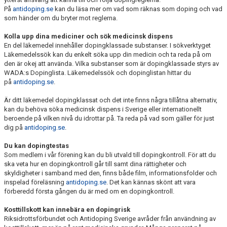
På
antidoping.se
kan du läsa mer om vad som räknas som doping och vad
som händer om du bryter mot reglerna.
Kolla upp dina mediciner och sök medicinsk dispens
En del läkemedel innehåller dopingklassade substanser. I sökverktyget
Läkemedelssök kan du enkelt söka upp din medicin och ta reda på om
den är okej att använda. Vilka substanser som är dopingklassade styrs av
WADA:s Dopinglista. Läkemedelssök och dopinglistan hittar du
på
antidoping.se
.
Är ditt läkemedel dopingklassat och det inte finns några tillåtna alternativ,
kan du behöva söka medicinsk dispens i Sverige eller internationellt
beroende på vilken nivå du idrottar på. Ta reda på vad som gäller för just
dig på
antidoping.se
.
Du kan dopingtestas
Som medlem i vår förening kan du bli utvald till dopingkontroll. För att du
ska veta hur en dopingkontroll går till samt dina rättigheter och
skyldigheter i samband med den, finns både film, informationsfolder och
inspelad föreläsning
antidoping.se
. Det kan kännas skönt att vara
förberedd första gången du är med om en dopingkontroll.
Kosttillskott kan innebära en dopingrisk
Riksidrottsförbundet och Antidoping Sverige avråder från användning av