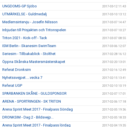
UNGDOMS-GP Sjöbo
2017-03-12 11:43
UTMÄRKELSE - Guldmedalj
2017-03-10 13:12
Medlemsintervju - Josefin Nilsson
2017-03-07 14:47
Inbjudan till Prisjakten och Tritonspelen
2017-03-07 10:27
Triton 2021 - Kick-off - Tack
2017-03-07 08:55
ISM Berlin - Skanesim SwimTeam
2017-03-06 12:07
Seriesim - Tillbakablick - Stolthet
2017-02-28 16:12
Öppna Skånska Mastersmästerskapet
2017-02-20 13:01
Referat Dronksim
2017-02-16 12:49
Nyhetssvejpet.....vecka 7
2017-02-15 13:41
Referat UGP
2017-02-10 10:19
SPARBANKEN SKÅNE - GULDSPONSOR
2017-02-07 17:01
ARENA - SPORTRINGEN - SK TRITON
2017-02-06 17:18
Arena Sprint Meet 2017 - Finalpass Söndag
2017-02-05 19:36
DRONKSIM - Dag 2 - Bildsvejp...
2017-02-05 18:33
Arena Sprint Meet 2017 - Finalpass lördag
2017-02-04 19:35