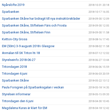
Nyårslöfte 2019
2018-10-31 20:18
Sparbanken
2018-10-17 16:05
Sparbanken Skåne har bidragit till nya instruktörskläder
2018-09-30 12:09
Sparbanken Skåne, Stiftelsen Färs och Frosta
2018-09-30 12:05
Sparbanken Skåne, Stiftelsen Finn
2018-09-30 11:58
Kvitton-City Gross
2018-08-16 17:45
EM (50m) 3-9 augusti 2018 i Glasgow
2018-08-02 11:58
Anmälan till SK Triton ht-18
2018-07-12 12:02
Styrelseinfo 2018-06-27
2018-06-27 13:44
Tritondagen 2018
2018-06-06 15:59
Tritondagen 6:juni
2018-06-03 20:59
Sparbanken Skåne
2018-05-22 13:12
Paula Forsgren på Sparbanksgalan i veckan
2018-05-18 14:35
Styrelsen informerar
2018-05-15 09:33
Tritondagen den 6 juni
2018-04-30 10:45
Magdalena Kuras är klart för EM
2018-04-18 12:42