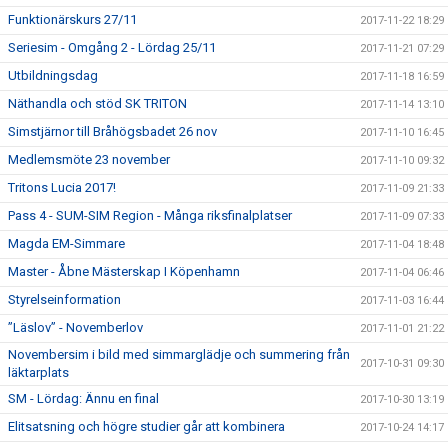
Funktionärskurs 27/11
2017-11-22 18:29
Seriesim - Omgång 2 - Lördag 25/11
2017-11-21 07:29
Utbildningsdag
2017-11-18 16:59
Näthandla och stöd SK TRITON
2017-11-14 13:10
Simstjärnor till Bråhögsbadet 26 nov
2017-11-10 16:45
Medlemsmöte 23 november
2017-11-10 09:32
Tritons Lucia 2017!
2017-11-09 21:33
Pass 4 - SUM-SIM Region - Många riksfinalplatser
2017-11-09 07:33
Magda EM-Simmare
2017-11-04 18:48
Master - Åbne Mästerskap I Köpenhamn
2017-11-04 06:46
Styrelseinformation
2017-11-03 16:44
”Läslov” - Novemberlov
2017-11-01 21:22
Novembersim i bild med simmarglädje och summering från
2017-10-31 09:30
läktarplats
SM - Lördag: Ännu en final
2017-10-30 13:19
Elitsatsning och högre studier går att kombinera
2017-10-24 14:17