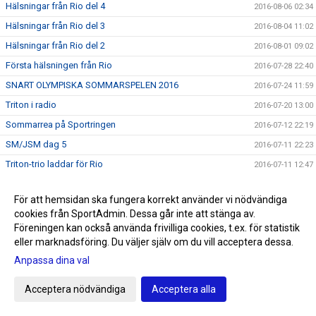
Hälsningar från Rio del 4
2016-08-06 02:34
Hälsningar från Rio del 3
2016-08-04 11:02
Hälsningar från Rio del 2
2016-08-01 09:02
Första hälsningen från Rio
2016-07-28 22:40
SNART OLYMPISKA SOMMARSPELEN 2016
2016-07-24 11:59
Triton i radio
2016-07-20 13:00
Sommarrea på Sportringen
2016-07-12 22:19
SM/JSM dag 5
2016-07-11 22:23
Triton-trio laddar för Rio
2016-07-11 12:47
SM/JSM dag4
2016-07-09 21:21
För att hemsidan ska fungera korrekt använder vi nödvändiga
SM/JSM dag 3
2016-07-09 00:07
cookies från SportAdmin. Dessa går inte att stänga av.
SM/JSM dag 2
2016-07-07 23:10
Föreningen kan också använda frivilliga cookies, t.ex. för statistik
eller marknadsföring. Du väljer själv om du vill acceptera dessa.
SM/JSM dag 1
2016-07-07
Anpassa dina val
Han är Staffanstorps nya OS hopp
2016-07-05 10:48
Avslutning level 1 och 2 tillsammans med
Acceptera nödvändiga
Acceptera alla
2016-07-04 10:33
mästerskapsgruppen
Sum Sim i Linköping - dag 5
2016-07-03 21:29