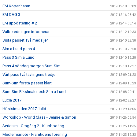
EM Köpenhamn
2017-12-18 05:09
EM DAG 3
2017-12-16 08:42
EM uppdatering # 2
2017-12-14 06:14
Valberedningen informerar
2017-12-12 12:33
Sista passet Två medaljer
2017-12-10 22:30
Sim a Lund pass 4
2017-12-10 20:50
Pass 3 Sim á Lund
2017-12-10 12:28
Pass 4 söndag morgon Sum-Sim
2017-12-10 12:27
Vårt pass två tävlingens tredje
2017-12-09 21:23
Sum-Sim första passet klart
2017-12-09 13:23
Sum-Sim Riksfinaler och Sim á Lund
2017-12-08 20:41
Lucia 2017
2017-12-02 22:27
Höstsimiaden 2017 i bild
2017-11-29 14:05
Workshop - World Class - Jennie & Simon
2017-11-26 06:54
Seriesim - Omgång 2 - Klubbpoäng
2017-11-25 11:35
Medlemsmöte - Framtidens förening
2017-11-23 19:33