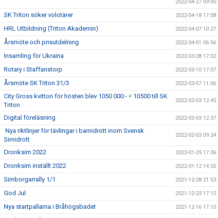
2022-04-27 09:00
SK Triton söker volotärer
2022-04-18 17:08
HRL Utbildning (Triton Akademin)
2022-04-07 10:27
Årsmöte och prisutdelning
2022-04-01 06:56
Insamling för Ukraina
2022-03-28 17:02
Rotary i Staffanstorp
2022-03-10 17:07
Årsmöte SK Triton 31/3
2022-03-07 11:06
City Gross kvitton för hösten blev 1050 000:- = 10500 till SK
2022-03-03 12:45
Triton
Digital föreläsning
2022-03-03 12:37
Nya riktlinjer för tävlingar i barnidrott inom Svensk
2022-02-03 09:24
Simidrott
Dronksim 2022
2022-01-29 17:36
Dronksim inställt 2022
2022-01-12 14:55
Simborgarrally 1/1
2021-12-28 21:53
God Jul
2021-12-23 17:15
Nya startpallarna i Bråhögsbadet
2021-12-16 17:10