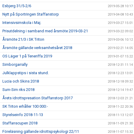
Esbjerg 31/5-2/6
2019-05-28 10:17
Nytt på Sportringen Staffanstorp
2019-04-08 10:43
Intensivsimskola i Maj.
2019-03-27 15:01
Prisutdelning i samband med årsmöte 2019-03-21
2019-03-22 09:02
Årsmöte 21/3 i SK Triton
2019-03-06 10:12
Årsmöte gällande verksamhetsåret 2018
2019-02-21 14:05
OS Läger 1 på Teneriffa 2019
2019-01-07 15:22
Simborgarrally
2018-12-31 11:14
Julklappstips i sista stund.
2018-12-23 13:01
Lucia och Skins 2018
2018-12-18 09:32
Sum-Sim riks 2018
2018-12-14 19:47
Årets idrottspresation Staffanstorp 2017
2018-12-03 21:21
SK Triton erhåller 100 000:-
2018-11-22 20:36
Styrelseinfo 2018-11-13
2018-11-13 12:07
Staffanscupen 2018
2018-11-09 21:30
Föreläsning gällande idrottspsykologi 22/11
2018-11-07 15:32