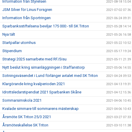
Information från Styrelsen
2021-08-18 15:04
JSM Silver för Linus Forsgren
2021-07-02 07:36
Information från Sportringen
2021-06-24 09:31
Sparbanksstiftelsena beviljar 175 000:- till SK Triton
2021-05-28 14:14
Nya tält
2021-05-26 16:58
Startpallar utomhus
2021-05-22 10:52
Stipendium
2021-05-17 19:24
Strategi 2025 samarbete med RF/Sisu
2021-05-11 21:39
Nytt beslut kring simanläggningen i Staffanstorp
2021-05-06 14:55
Sotningsväsendet i Lund förlänger avtalet med SK Triton
2021-04-24 09:53
Klargörande kring kvalperioden 2021
2021-04-13 19:31
Idrottsledarstipendiat 2021 Sparbanken Skåne
2021-04-12 15:36
Sommarsimskola 2021
2021-04-06 10:45
Kvalade simmare till sommarens mästerskap
2021-04-06 10:43
Årsmöte SK Triton 25/3 2021
2021-03-27 07:33
Årsmöteskallelse SK Triton
2021-03-10 11:38