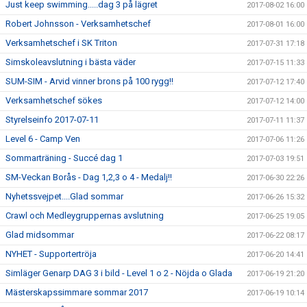
Just keep swimming.....dag 3 på lägret
2017-08-02 16:00
Robert Johnsson - Verksamhetschef
2017-08-01 16:00
Verksamhetschef i SK Triton
2017-07-31 17:18
Simskoleavslutning i bästa väder
2017-07-15 11:33
SUM-SIM - Arvid vinner brons på 100 rygg!!
2017-07-12 17:40
Verksamhetschef sökes
2017-07-12 14:00
Styrelseinfo 2017-07-11
2017-07-11 11:37
Level 6 - Camp Ven
2017-07-06 11:26
Sommarträning - Succé dag 1
2017-07-03 19:51
SM-Veckan Borås - Dag 1,2,3 o 4 - Medalj!!
2017-06-30 22:26
Nyhetssvejpet....Glad sommar
2017-06-26 15:32
Crawl och Medleygruppernas avslutning
2017-06-25 19:05
Glad midsommar
2017-06-22 08:17
NYHET - Supportertröja
2017-06-20 14:41
Simläger Genarp DAG 3 i bild - Level 1 o 2 - Nöjda o Glada
2017-06-19 21:20
Mästerskapssimmare sommar 2017
2017-06-19 10:14