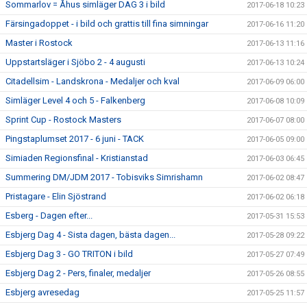
Sommarlov = Åhus simläger DAG 3 i bild
2017-06-18 10:23
Färsingadoppet - i bild och grattis till fina simningar
2017-06-16 11:20
Master i Rostock
2017-06-13 11:16
Uppstartsläger i Sjöbo 2 - 4 augusti
2017-06-13 10:24
Citadellsim - Landskrona - Medaljer och kval
2017-06-09 06:00
Simläger Level 4 och 5 - Falkenberg
2017-06-08 10:09
Sprint Cup - Rostock Masters
2017-06-07 08:00
Pingstaplumset 2017 - 6 juni - TACK
2017-06-05 09:00
Simiaden Regionsfinal - Kristianstad
2017-06-03 06:45
Summering DM/JDM 2017 - Tobisviks Simrishamn
2017-06-02 08:47
Pristagare - Elin Sjöstrand
2017-06-02 06:18
Esberg - Dagen efter...
2017-05-31 15:53
Esbjerg Dag 4 - Sista dagen, bästa dagen...
2017-05-28 09:22
Esbjerg Dag 3 - GO TRITON i bild
2017-05-27 07:49
Esbjerg Dag 2 - Pers, finaler, medaljer
2017-05-26 08:55
Esbjerg avresedag
2017-05-25 11:57