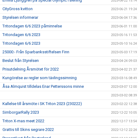
Emilia Ljunggren på Special Olympic i Berling
2023-06-22 15:14
CityGross kvitton
2023-06-21 19:24
Styrelsen informerar
2023-06-04 17:36
Tritondagen 6/6 2023 påminnelse
2023-06-01 11:00
Tritondagen 6/6 2023
2023-05-16 11:53
Tritondagen 6/6 2023
2023-05-10 16:24
25000:- Från Sparbanksstiftelsen Finn
2023-05-03 17:19
Beslut från Styrelsen
2023-04-24 09:03
Prisutdelning Årsmötet för 2022
2023-04-02 21:37
Kungörelse av regler som tävlingssimning
2023-03-16 08:49
Åsa Almquist tilldelas Enar Petterssons minne
2023-03-07 12:00
2023-03-02 08:39
Kallelse till årsmöte i SK Triton 2023 (230222)
2023-02-22 12:38
SimborgarRally 2023
2022-12-22 10:05
Triton X-mas meet 2022
2022-12-17 13:54
Grattis till Skins segrare 2022
2022-12-12 22:24