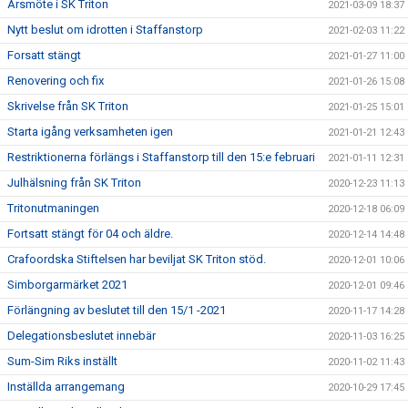
Årsmöte i SK Triton
2021-03-09 18:37
Nytt beslut om idrotten i Staffanstorp
2021-02-03 11:22
Forsatt stängt
2021-01-27 11:00
Renovering och fix
2021-01-26 15:08
Skrivelse från SK Triton
2021-01-25 15:01
Starta igång verksamheten igen
2021-01-21 12:43
Restriktionerna förlängs i Staffanstorp till den 15:e februari
2021-01-11 12:31
Julhälsning från SK Triton
2020-12-23 11:13
Tritonutmaningen
2020-12-18 06:09
Fortsatt stängt för 04 och äldre.
2020-12-14 14:48
Crafoordska Stiftelsen har beviljat SK Triton stöd.
2020-12-01 10:06
Simborgarmärket 2021
2020-12-01 09:46
Förlängning av beslutet till den 15/1 -2021
2020-11-17 14:28
Delegationsbeslutet innebär
2020-11-03 16:25
Sum-Sim Riks inställt
2020-11-02 11:43
Inställda arrangemang
2020-10-29 17:45