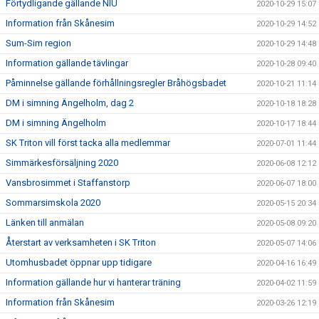
Förtydligande gällande NIU
2020-10-29 15:07
Information från Skånesim
2020-10-29 14:52
Sum-Sim region
2020-10-29 14:48
Information gällande tävlingar
2020-10-28 09:40
Påminnelse gällande förhållningsregler Bråhögsbadet
2020-10-21 11:14
DM i simning Ängelholm, dag 2
2020-10-18 18:28
DM i simning Ängelholm
2020-10-17 18:44
SK Triton vill först tacka alla medlemmar
2020-07-01 11:44
Simmärkesförsäljning 2020
2020-06-08 12:12
Vansbrosimmet i Staffanstorp
2020-06-07 18:00
Sommarsimskola 2020
2020-05-15 20:34
Länken till anmälan
2020-05-08 09:20
Återstart av verksamheten i SK Triton
2020-05-07 14:06
Utomhusbadet öppnar upp tidigare
2020-04-16 16:49
Information gällande hur vi hanterar träning
2020-04-02 11:59
Information från Skånesim
2020-03-26 12:19