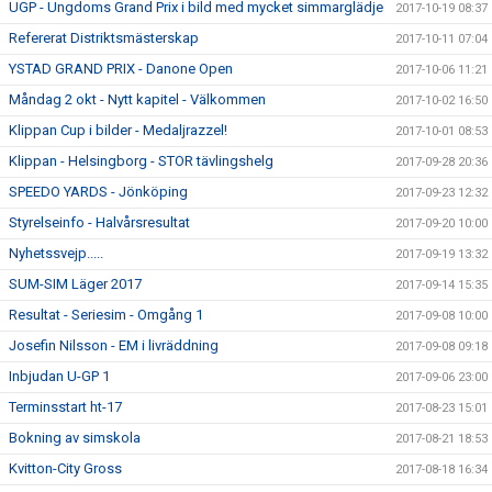
UGP - Ungdoms Grand Prix i bild med mycket simmarglädje
2017-10-19 08:37
Refererat Distriktsmästerskap
2017-10-11 07:04
YSTAD GRAND PRIX - Danone Open
2017-10-06 11:21
Måndag 2 okt - Nytt kapitel - Välkommen
2017-10-02 16:50
Klippan Cup i bilder - Medaljrazzel!
2017-10-01 08:53
Klippan - Helsingborg - STOR tävlingshelg
2017-09-28 20:36
SPEEDO YARDS - Jönköping
2017-09-23 12:32
Styrelseinfo - Halvårsresultat
2017-09-20 10:00
Nyhetssvejp.....
2017-09-19 13:32
SUM-SIM Läger 2017
2017-09-14 15:35
Resultat - Seriesim - Omgång 1
2017-09-08 10:00
Josefin Nilsson - EM i livräddning
2017-09-08 09:18
Inbjudan U-GP 1
2017-09-06 23:00
Terminsstart ht-17
2017-08-23 15:01
Bokning av simskola
2017-08-21 18:53
Kvitton-City Gross
2017-08-18 16:34