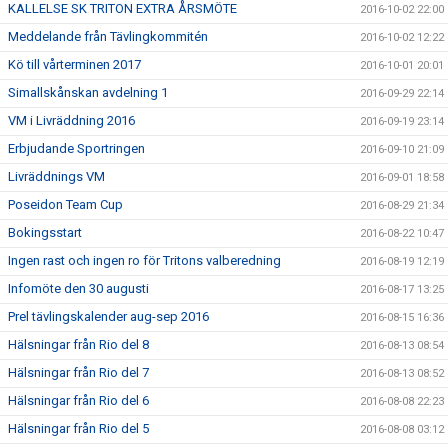
KALLELSE SK TRITON EXTRA ÅRSMÖTE
2016-10-02 22:00
Meddelande från Tävlingkommitén
2016-10-02 12:22
Kö till vårterminen 2017
2016-10-01 20:01
Simallskånskan avdelning 1
2016-09-29 22:14
VM i Livräddning 2016
2016-09-19 23:14
Erbjudande Sportringen
2016-09-10 21:09
Livräddnings VM
2016-09-01 18:58
Poseidon Team Cup
2016-08-29 21:34
Bokingsstart
2016-08-22 10:47
Ingen rast och ingen ro för Tritons valberedning
2016-08-19 12:19
Infomöte den 30 augusti
2016-08-17 13:25
Prel tävlingskalender aug-sep 2016
2016-08-15 16:36
Hälsningar från Rio del 8
2016-08-13 08:54
Hälsningar från Rio del 7
2016-08-13 08:52
Hälsningar från Rio del 6
2016-08-08 22:23
Hälsningar från Rio del 5
2016-08-08 03:12