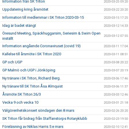
Information från SK Triton
2020-03-25 09:20
Uppdatering kring årsmötet
2020-03-22 20:20
Information till medlemmar i SK Triton 2020-03-15
2020-03-15 17:25
Idag är badet stängt
2020-03-12 14:33
Öresund Meeting, Späckhuggarsim, Seriesim & Swim Open
2020-03-12 07:55
inställt
Information angående Coronaviruset (covid 19)
2020-03-11 17:04
Kallelse till årsmöte i SK Triton 2020
2020-03-11 08:51
GP och UGP
2020-03-08 20:22
GP Malmö och UGP i Jönköping
2020-03-07 20:19
Ny tränare i SK Triton, Richard Berg.
2020-03-06 17:46
Ny tränare till SK Triton Åsa Almquist
2020-03-06 11:37
Årsmöte SK Triton 26/3
2020-03-03 12:46
Vecka 9 och vecka 10
2020-03-01 21:18
Välgörenhetskonsert söndagen den 8 mars
2020-02-26 20:20
SK Triton får bidrag från Staffanstorps Rotaryklubb
2020-02-23 19:50
Föreläsning av Niklas Harris 5:e mars
2020-02-10 12:41