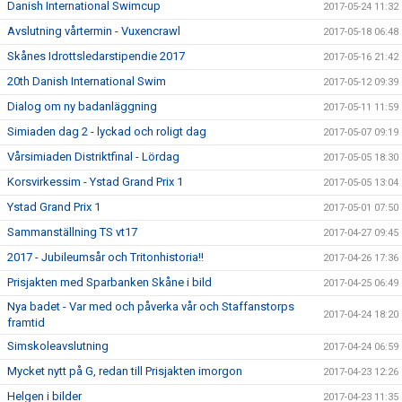
Danish International Swimcup
2017-05-24 11:32
Avslutning vårtermin - Vuxencrawl
2017-05-18 06:48
Skånes Idrottsledarstipendie 2017
2017-05-16 21:42
20th Danish International Swim
2017-05-12 09:39
Dialog om ny badanläggning
2017-05-11 11:59
Simiaden dag 2 - lyckad och roligt dag
2017-05-07 09:19
Vårsimiaden Distriktfinal - Lördag
2017-05-05 18:30
Korsvirkessim - Ystad Grand Prix 1
2017-05-05 13:04
Ystad Grand Prix 1
2017-05-01 07:50
Sammanställning TS vt17
2017-04-27 09:45
2017 - Jubileumsår och Tritonhistoria!!
2017-04-26 17:36
Prisjakten med Sparbanken Skåne i bild
2017-04-25 06:49
Nya badet - Var med och påverka vår och Staffanstorps
2017-04-24 18:20
framtid
Simskoleavslutning
2017-04-24 06:59
Mycket nytt på G, redan till Prisjakten imorgon
2017-04-23 12:26
Helgen i bilder
2017-04-23 11:35