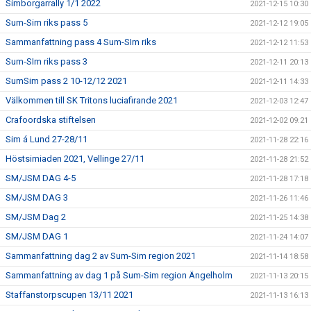
Simborgarrally 1/1 2022
2021-12-15 10:30
Sum-Sim riks pass 5
2021-12-12 19:05
Sammanfattning pass 4 Sum-SIm riks
2021-12-12 11:53
Sum-SIm riks pass 3
2021-12-11 20:13
SumSim pass 2 10-12/12 2021
2021-12-11 14:33
Välkommen till SK Tritons luciafirande 2021
2021-12-03 12:47
Crafoordska stiftelsen
2021-12-02 09:21
Sim á Lund 27-28/11
2021-11-28 22:16
Höstsimiaden 2021, Vellinge 27/11
2021-11-28 21:52
SM/JSM DAG 4-5
2021-11-28 17:18
SM/JSM DAG 3
2021-11-26 11:46
SM/JSM Dag 2
2021-11-25 14:38
SM/JSM DAG 1
2021-11-24 14:07
Sammanfattning dag 2 av Sum-Sim region 2021
2021-11-14 18:58
Sammanfattning av dag 1 på Sum-Sim region Ängelholm
2021-11-13 20:15
Staffanstorpscupen 13/11 2021
2021-11-13 16:13