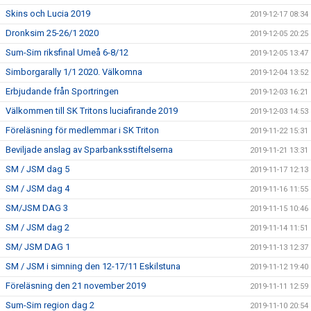
Skins och Lucia 2019
2019-12-17 08:34
Dronksim 25-26/1 2020
2019-12-05 20:25
Sum-Sim riksfinal Umeå 6-8/12
2019-12-05 13:47
Simborgarally 1/1 2020. Välkomna
2019-12-04 13:52
Erbjudande från Sportringen
2019-12-03 16:21
Välkommen till SK Tritons luciafirande 2019
2019-12-03 14:53
Föreläsning för medlemmar i SK Triton
2019-11-22 15:31
Beviljade anslag av Sparbanksstiftelserna
2019-11-21 13:31
SM / JSM dag 5
2019-11-17 12:13
SM / JSM dag 4
2019-11-16 11:55
SM/JSM DAG 3
2019-11-15 10:46
SM / JSM dag 2
2019-11-14 11:51
SM/ JSM DAG 1
2019-11-13 12:37
SM / JSM i simning den 12-17/11 Eskilstuna
2019-11-12 19:40
Föreläsning den 21 november 2019
2019-11-11 12:59
Sum-Sim region dag 2
2019-11-10 20:54