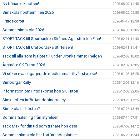
Ny tränare i klubben!
2026-08-07 11:45
Simskola höstterminen 2026
2026-05-22 09:55
Fritidskortet
2026-04-17 12:30
Sommarsimskola 2026
2026-04-08 12:05
STORT TACK till Sparbanken Skånes Ägarstiftelse Finn!
2026-02-11 11:43
STORT TACK till Crafoordska Stiftelsen!
2026-02-11 11:41
Tack till alla som hjälpte till under Dronksimmet i helgen
2026-02-02 18:02
Årsmöte SK Triton 2026
2026-02-02 13:05
Vi söker nya engagerade medlemmar till vår styrelse!
2026-01-05 18:25
Simborgar Rally
2025-12-03 12:16
Information om Fritidskortet hos SK Triton
2025-12-02 22:05
Simklubben inför Antidopingpolicy
2025-09-25 11:25
Simskola till hösten?
2025-07-26 13:49
Sommarhälsning från styrelsen
2025-07-14 07:51
Tack Max för din tid som tränare hos oss!
2025-07-02 14:12
Sommar simskola har fortfarande platser
2025-06-23 12:43