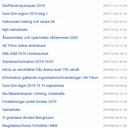
Staffanstorpscupen 2019
2019-11-10 15:03
Sum-Sim region 2019 dag 1
2019-11-09 21:24
Halloween träning och vecka 45
2019-11-02 20:19
Nytt samarbete
2019-10-25 16:55
Återanmälan och nyanmälan vårterminen 2020
2019-10-24 11:45
SK Triton söker simtränare
2019-10-16 15:20
DM/JDM 2019 i Kristianstad
2019-10-04 18:13
Styrelseinformation 2019-10-01
2019-10-01 00:09
Inköp av simdräkter från Arena med 15% rabatt
2019-09-22 12:22
Information gällande organisationsförändringar i SK Triton
2019-09-11 18:20
Sum-Sim läger 2019 13-15 september
2019-09-09 09:00
Niu Mästerskapen i Siming, Uddevalla
2019-09-05 15:15
Föreläsningar under hösten 2019
2019-09-03 14:48
Samarbete
2019-08-29 21:36
Vi gratulerar Anders Bengtsson
2019-08-28 09:26
Magdalena Kuras fortsätter i MKK
2019-08-20 17:46