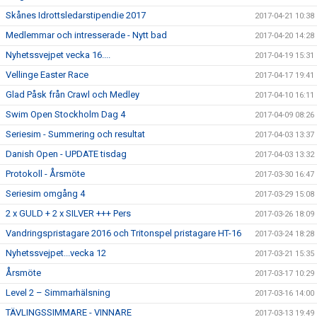
Skånes Idrottsledarstipendie 2017
2017-04-21 10:38
Medlemmar och intresserade - Nytt bad
2017-04-20 14:28
Nyhetssvejpet vecka 16....
2017-04-19 15:31
Vellinge Easter Race
2017-04-17 19:41
Glad Påsk från Crawl och Medley
2017-04-10 16:11
Swim Open Stockholm Dag 4
2017-04-09 08:26
Seriesim - Summering och resultat
2017-04-03 13:37
Danish Open - UPDATE tisdag
2017-04-03 13:32
Protokoll - Årsmöte
2017-03-30 16:47
Seriesim omgång 4
2017-03-29 15:08
2 x GULD + 2 x SILVER +++ Pers
2017-03-26 18:09
Vandringspristagare 2016 och Tritonspel pristagare HT-16
2017-03-24 18:28
Nyhetssvejpet...vecka 12
2017-03-21 15:35
Årsmöte
2017-03-17 10:29
Level 2 – Simmarhälsning
2017-03-16 14:00
TÄVLINGSSIMMARE - VINNARE
2017-03-13 19:49