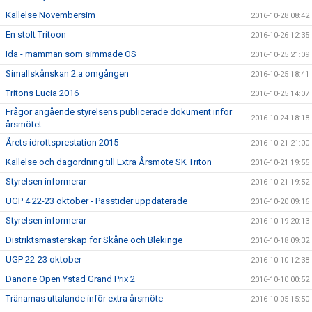
Kallelse Novembersim
2016-10-28 08:42
En stolt Tritoon
2016-10-26 12:35
Ida - mamman som simmade OS
2016-10-25 21:09
Simallskånskan 2:a omgången
2016-10-25 18:41
Tritons Lucia 2016
2016-10-25 14:07
Frågor angående styrelsens publicerade dokument inför
2016-10-24 18:18
årsmötet
Årets idrottsprestation 2015
2016-10-21 21:00
Kallelse och dagordning till Extra Årsmöte SK Triton
2016-10-21 19:55
Styrelsen informerar
2016-10-21 19:52
UGP 4 22-23 oktober - Passtider uppdaterade
2016-10-20 09:16
Styrelsen informerar
2016-10-19 20:13
Distriktsmästerskap för Skåne och Blekinge
2016-10-18 09:32
UGP 22-23 oktober
2016-10-10 12:38
Danone Open Ystad Grand Prix 2
2016-10-10 00:52
Tränarnas uttalande inför extra årsmöte
2016-10-05 15:50