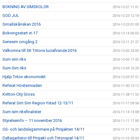
BOKNING AV SIMSKOLOR
2016-12-27 11:51
GOD JUL
2016-12-23 12:18
Simallskånskan 2016
2016-12-23 01:00
Bokningsstart vt-17
2016-12-14 00:03
Seriesim omgång 2
2016-12-11 21:27
Välkomna till SK Tritons luciafirande 2016
2016-12-05 23:00
Sum-sim riks
2016-12-05 17:42
Sum-Sim riks
2016-12-04 10:29
Hjälp Triton ekonomiskt
2016-12-03 07:57
Referat Höstsimiaden
2016-11-30 13:12
Kvitton-City Gross
2016-11-28 11:55
Referat Sim Sim Region Ystad 12-13/11
2016-11-17 09:58
Sum-sim riksfinalister
2016-11-14 13:08
Styrelseinfo – 11 november 2016
2016-11-11 17:00
OS- och landslagsimmare på Prisjakten 14/11
2016-11-11 16:25
Deltagarlistor till Prisjakt och Tritonspel 14/11
2016-11-10 09:59