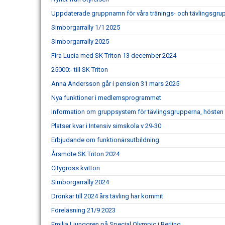
Uppdaterade gruppnamn för våra tränings- och tävlingsgru
Simborgarrally 1/1 2025
Simborgarrally 2025
Fira Lucia med SK Triton 13 december 2024
25000:- till SK Triton
Anna Andersson går i pension 31 mars 2025
Nya funktioner i medlemsprogrammet
Information om gruppsystem för tävlingsgrupperna, hösten
Platser kvar i Intensiv simskola v 29-30
Erbjudande om funktionärsutbildning
Årsmöte SK Triton 2024
Citygross kvitton
Simborgarrally 2024
Dronkar till 2024 års tävling har kommit
Föreläsning 21/9 2023
Emilia Ljunggren på Special Olympic i Berling