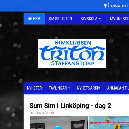
ANMÄLAN TI
HEM
OM SK TRITON
SIMSKOLA
TÄVLINGSG
NYHETER
TÄVLINGAR
NYHETSARKIV
ANMÄLAN TI
Sum Sim i Linköping - dag 2
2016-06-30 20:48