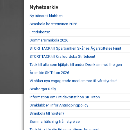
Nyhetsarkiv
Ny tränare i klubben!
Simskola höstterminen 2026
Fritidskortet
Sommarsimskola 2026
STORT TACK till Sparbanken Skånes Ägarstiftelse Finn!
STORT TACK till Crafoordska Stiftelsen!
Tack till alla som hjälpte till under Dronksimmet i helgen
Årsmöte SK Triton 2026
Vi söker nya engagerade medlemmar till vår styrelse!
Simborgar Rally
Information om Fritidskortet hos SK Triton
Simklubben inför Antidopingpolicy
Simskola till hösten?
Sommarhälsning från styrelsen
Tack Max för din tid som tränare hos oss!