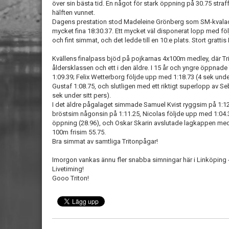
över sin bästa tid. En något för stark öppning på 30.75 stra
hälften vunnet.
Dagens prestation stod Madeleine Grönberg som SM-kvalad
mycket fina 18:30.37. Ett mycket väl disponerat lopp med föl
och fint simmat, och det ledde till en 10:e plats. Stort gratti
Kvällens finalpass bjöd på pojkarnas 4x100m medley, där Tri
åldersklassen och ett i den äldre. I 15 år och yngre öppnad
1:09.39; Felix Wetterborg följde upp med 1:18.73 (4 sek unde
Gustaf 1:08.75, och slutligen med ett riktigt superlopp av S
sek under sitt pers).
I det äldre pågalaget simmade Samuel Kvist ryggsim på 1:1
bröstsim någonsin på 1:11.25, Nicolas följde upp med 1:04.3
öppning (28.96), och Oskar Skarin avslutade lagkappen med
100m frisim 55.75.
Bra simmat av samtliga Tritonpågar!
Imorgon vankas ännu fler snabba simningar här i Linköping - 
Livetiming!
Gooo Triton!