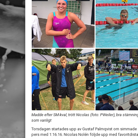
Madde efter SM-kval, trött Nicolas (foto: PWeiler), bra stämning
som vanligt
Torsdagen startades upp av Gustaf Palmqvist om simmade ett 
pers med 1:16.16. Nicolas Nolén följde upp med favoritdist