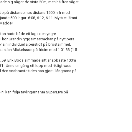
ffade sig något de sista 20m, men hälften vågat
e på distansernas distans 1500m fr med
jande 500-ingar: 6:08, 6:12, 6:11. Mycket jämnt
s Madde!!
ton hade både ett lag i den yngre
e Thor Grandin ryggsimssträckan på nytt pers
r sin individuella perstid) på bröstsimmet,
ebastian Mickelsson på frisim med 1:01.33 (1.5
2.59, Erik Boos simmade sitt snabbaste 100m
1 - ännu en gång ett lopp med riktigt vass
 den snabbaste tiden han gjort i långbana på
ni kan följa tävlingarna via SuperLive på