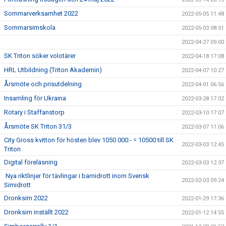
Sommarverksamhet 2022
2022-05-05 11:48
Sommarsimskola
2022-05-03 08:51
2022-04-27 09:00
SK Triton söker volotärer
2022-04-18 17:08
HRL Utbildning (Triton Akademin)
2022-04-07 10:27
Årsmöte och prisutdelning
2022-04-01 06:56
Insamling för Ukraina
2022-03-28 17:02
Rotary i Staffanstorp
2022-03-10 17:07
Årsmöte SK Triton 31/3
2022-03-07 11:06
City Gross kvitton för hösten blev 1050 000:- = 10500 till SK
2022-03-03 12:45
Triton
Digital föreläsning
2022-03-03 12:37
Nya riktlinjer för tävlingar i barnidrott inom Svensk
2022-02-03 09:24
Simidrott
Dronksim 2022
2022-01-29 17:36
Dronksim inställt 2022
2022-01-12 14:55