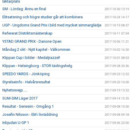
läktarplats
SM - Lördag: Ännu en final
2017-10-30 13:19
Elitsatsning och högre studier går att kombinera
2017-10-24 14:17
UGP - Ungdoms Grand Prix i bild med mycket simmarglädje
2017-10-19 08:37
Refererat Distriktsmästerskap
2017-10-11 07:04
YSTAD GRAND PRIX - Danone Open
2017-10-06 11:21
Måndag 2 okt - Nytt kapitel - Välkommen
2017-10-02 16:50
Klippan Cup i bilder - Medaljrazzel!
2017-10-01 08:53
Klippan - Helsingborg - STOR tävlingshelg
2017-09-28 20:36
SPEEDO YARDS - Jönköping
2017-09-23 12:32
Styrelseinfo - Halvårsresultat
2017-09-20 10:00
Nyhetssvejp.....
2017-09-19 13:32
SUM-SIM Läger 2017
2017-09-14 15:35
Resultat - Seriesim - Omgång 1
2017-09-08 10:00
Josefin Nilsson - EM i livräddning
2017-09-08 09:18
Inbjudan U-GP 1
2017-09-06 23:00