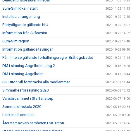
Delegationsbeslutet innebär
2020-11-03 16:25
Sum-Sim Riks inställt
2020-11-02 11:43
Inställda arrangemang
2020-10-29 17:45
Förtydligande gällande NIU
2020-10-29 15:07
Information från Skånesim
2020-10-29 14:52
Sum-Sim region
2020-10-29 14:48
Information gällande tävlingar
2020-10-28 09:40
Påminnelse gällande förhållningsregler Bråhögsbadet
2020-10-21 11:14
DM i simning Ängelholm, dag 2
2020-10-18 18:28
DM i simning Ängelholm
2020-10-17 18:44
SK Triton vill först tacka alla medlemmar
2020-07-01 11:44
Simmärkesförsäljning 2020
2020-06-08 12:12
Vansbrosimmet i Staffanstorp
2020-06-07 18:00
Sommarsimskola 2020
2020-05-15 20:34
Länken till anmälan
2020-05-08 09:20
Återstart av verksamheten i SK Triton
2020-05-07 14:06