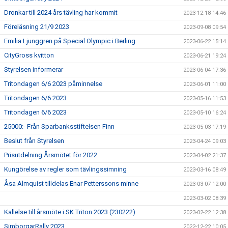
Dronkar till 2024 års tävling har kommit
2023-12-18 14:46
Föreläsning 21/9 2023
2023-09-08 09:54
Emilia Ljunggren på Special Olympic i Berling
2023-06-22 15:14
CityGross kvitton
2023-06-21 19:24
Styrelsen informerar
2023-06-04 17:36
Tritondagen 6/6 2023 påminnelse
2023-06-01 11:00
Tritondagen 6/6 2023
2023-05-16 11:53
Tritondagen 6/6 2023
2023-05-10 16:24
25000:- Från Sparbanksstiftelsen Finn
2023-05-03 17:19
Beslut från Styrelsen
2023-04-24 09:03
Prisutdelning Årsmötet för 2022
2023-04-02 21:37
Kungörelse av regler som tävlingssimning
2023-03-16 08:49
Åsa Almquist tilldelas Enar Petterssons minne
2023-03-07 12:00
2023-03-02 08:39
Kallelse till årsmöte i SK Triton 2023 (230222)
2023-02-22 12:38
SimborgarRally 2023
2022-12-22 10:05