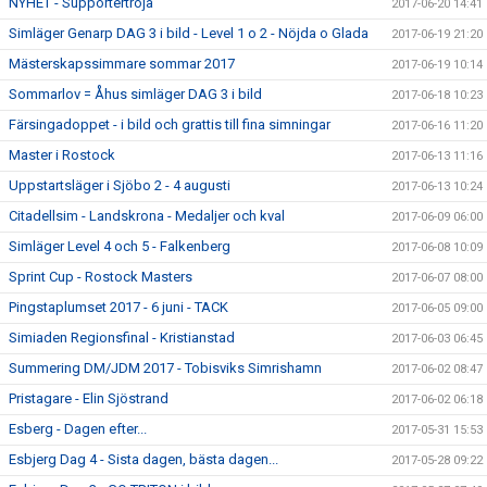
NYHET - Supportertröja
2017-06-20 14:41
Simläger Genarp DAG 3 i bild - Level 1 o 2 - Nöjda o Glada
2017-06-19 21:20
Mästerskapssimmare sommar 2017
2017-06-19 10:14
Sommarlov = Åhus simläger DAG 3 i bild
2017-06-18 10:23
Färsingadoppet - i bild och grattis till fina simningar
2017-06-16 11:20
Master i Rostock
2017-06-13 11:16
Uppstartsläger i Sjöbo 2 - 4 augusti
2017-06-13 10:24
Citadellsim - Landskrona - Medaljer och kval
2017-06-09 06:00
Simläger Level 4 och 5 - Falkenberg
2017-06-08 10:09
Sprint Cup - Rostock Masters
2017-06-07 08:00
Pingstaplumset 2017 - 6 juni - TACK
2017-06-05 09:00
Simiaden Regionsfinal - Kristianstad
2017-06-03 06:45
Summering DM/JDM 2017 - Tobisviks Simrishamn
2017-06-02 08:47
Pristagare - Elin Sjöstrand
2017-06-02 06:18
Esberg - Dagen efter...
2017-05-31 15:53
Esbjerg Dag 4 - Sista dagen, bästa dagen...
2017-05-28 09:22