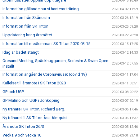
Utomhusbadet öppnar upp tidigare
2020-04-16 16:49
Information gällande hur vi hanterar träning
2020-04-02 11:59
Information från Skånesim
2020-03-26 12:19
Information från SK Triton
2020-03-25 09:20
Uppdatering kring årsmötet
2020-03-22 20:20
Information till medlemmar i SK Triton 2020-03-15
2020-03-15 17:25
Idag är badet stängt
2020-03-12 14:33
Öresund Meeting, Späckhuggarsim, Seriesim & Swim Open
2020-03-12 07:55
inställt
Information angående Coronaviruset (covid 19)
2020-03-11 17:04
Kallelse till årsmöte i SK Triton 2020
2020-03-11 08:51
GP och UGP
2020-03-08 20:22
GP Malmö och UGP i Jönköping
2020-03-07 20:19
Ny tränare i SK Triton, Richard Berg.
2020-03-06 17:46
Ny tränare till SK Triton Åsa Almquist
2020-03-06 11:37
Årsmöte SK Triton 26/3
2020-03-03 12:46
Vecka 9 och vecka 10
2020-03-01 21:18