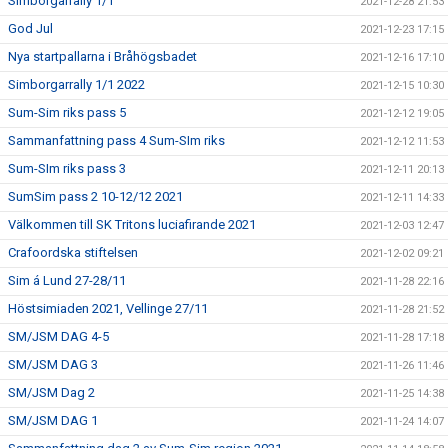
Simborgarrally 1/1
2021-12-28 21:53
God Jul
2021-12-23 17:15
Nya startpallarna i Bråhögsbadet
2021-12-16 17:10
Simborgarrally 1/1 2022
2021-12-15 10:30
Sum-Sim riks pass 5
2021-12-12 19:05
Sammanfattning pass 4 Sum-SIm riks
2021-12-12 11:53
Sum-SIm riks pass 3
2021-12-11 20:13
SumSim pass 2 10-12/12 2021
2021-12-11 14:33
Välkommen till SK Tritons luciafirande 2021
2021-12-03 12:47
Crafoordska stiftelsen
2021-12-02 09:21
Sim á Lund 27-28/11
2021-11-28 22:16
Höstsimiaden 2021, Vellinge 27/11
2021-11-28 21:52
SM/JSM DAG 4-5
2021-11-28 17:18
SM/JSM DAG 3
2021-11-26 11:46
SM/JSM Dag 2
2021-11-25 14:38
SM/JSM DAG 1
2021-11-24 14:07