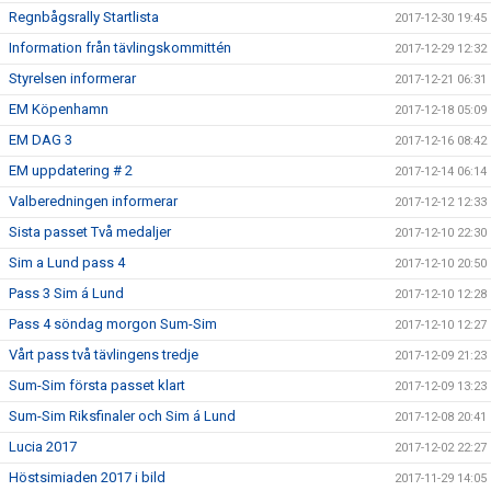
Regnbågsrally Startlista
2017-12-30 19:45
Information från tävlingskommittén
2017-12-29 12:32
Styrelsen informerar
2017-12-21 06:31
EM Köpenhamn
2017-12-18 05:09
EM DAG 3
2017-12-16 08:42
EM uppdatering # 2
2017-12-14 06:14
Valberedningen informerar
2017-12-12 12:33
Sista passet Två medaljer
2017-12-10 22:30
Sim a Lund pass 4
2017-12-10 20:50
Pass 3 Sim á Lund
2017-12-10 12:28
Pass 4 söndag morgon Sum-Sim
2017-12-10 12:27
Vårt pass två tävlingens tredje
2017-12-09 21:23
Sum-Sim första passet klart
2017-12-09 13:23
Sum-Sim Riksfinaler och Sim á Lund
2017-12-08 20:41
Lucia 2017
2017-12-02 22:27
Höstsimiaden 2017 i bild
2017-11-29 14:05