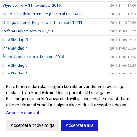
Styrelseinfo – 11 november 2016
2016-11-11 17:00
OS- och landslagsimmare på Prisjakten 14/11
2016-11-11 16:25
Deltagarlistor till Prisjakt och Tritonspel 14/11
2016-11-10 09:59
Referat Novembersim 5-6/11
2016-11-09 09:12
Inne SM dag 5
2016-11-08 23:12
Inne SM dag 4
2016-11-07 20:56
Åbne Københavnske Masters 2016…..
2016-11-07 10:26
Inne SM dag 3
2016-11-06 20:25
Inne SM dag 2
2016-11-05 21:17
Inne SM Dag 1
2016-11-04 21:49
För att hemsidan ska fungera korrekt använder vi nödvändiga
Höstlovskul med level 1 och level 2
2016-11-04 19:39
cookies från SportAdmin. Dessa går inte att stänga av.
Föreningen kan också använda frivilliga cookies, t.ex. för statistik
Funktionärsutbildning
2016-11-02 18:30
eller marknadsföring. Du väljer själv om du vill acceptera dessa.
Nu är vi igång!
2016-11-02 09:29
Anpassa dina val
Protokoll extra årsmöte
2016-11-02 01:16
Utbildning för instruktörerna
Acceptera nödvändiga
Acceptera alla
2016-11-01 17:47
Prisjakt och Tritonspel 14/11
2016-11-01 09:28