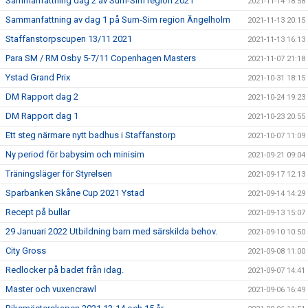
Sammanfattning dag 2 av Sum-Sim region 2021
2021-11-14 18:58
Sammanfattning av dag 1 på Sum-Sim region Ängelholm
2021-11-13 20:15
Staffanstorpscupen 13/11 2021
2021-11-13 16:13
Para SM / RM Osby 5-7/11 Copenhagen Masters
2021-11-07 21:18
Ystad Grand Prix
2021-10-31 18:15
DM Rapport dag 2
2021-10-24 19:23
DM Rapport dag 1
2021-10-23 20:55
Ett steg närmare nytt badhus i Staffanstorp
2021-10-07 11:09
Ny period för babysim och minisim
2021-09-21 09:04
Träningsläger för Styrelsen
2021-09-17 12:13
Sparbanken Skåne Cup 2021 Ystad
2021-09-14 14:29
Recept på bullar
2021-09-13 15:07
29 Januari 2022 Utbildning barn med särskilda behov.
2021-09-10 10:50
City Gross
2021-09-08 11:00
Redlocker på badet från idag.
2021-09-07 14:41
Master och vuxencrawl
2021-09-06 16:49