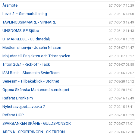
Årsmöte
2017-03-17 10:29
Level 2 – Simmarhälsning
2017-03-16 14:00
TÄVLINGSSIMMARE - VINNARE
2017-03-13 19:49
UNGDOMS-GP Sjöbo
2017-03-12 11:43
UTMÄRKELSE - Guldmedalj
2017-03-10 13:12
Medlemsintervju - Josefin Nilsson
2017-03-07 14:47
Inbjudan till Prisjakten och Tritonspelen
2017-03-07 10:27
Triton 2021 - Kick-off - Tack
2017-03-07 08:55
ISM Berlin - Skanesim SwimTeam
2017-03-06 12:07
Seriesim - Tillbakablick - Stolthet
2017-02-28 16:12
Öppna Skånska Mastersmästerskapet
2017-02-20 13:01
Referat Dronksim
2017-02-16 12:49
Nyhetssvejpet.....vecka 7
2017-02-15 13:41
Referat UGP
2017-02-10 10:19
SPARBANKEN SKÅNE - GULDSPONSOR
2017-02-07 17:01
ARENA - SPORTRINGEN - SK TRITON
2017-02-06 17:18