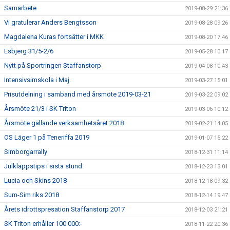
Samarbete
2019-08-29 21:36
Vi gratulerar Anders Bengtsson
2019-08-28 09:26
Magdalena Kuras fortsätter i MKK
2019-08-20 17:46
Esbjerg 31/5-2/6
2019-05-28 10:17
Nytt på Sportringen Staffanstorp
2019-04-08 10:43
Intensivsimskola i Maj.
2019-03-27 15:01
Prisutdelning i samband med årsmöte 2019-03-21
2019-03-22 09:02
Årsmöte 21/3 i SK Triton
2019-03-06 10:12
Årsmöte gällande verksamhetsåret 2018
2019-02-21 14:05
OS Läger 1 på Teneriffa 2019
2019-01-07 15:22
Simborgarrally
2018-12-31 11:14
Julklappstips i sista stund.
2018-12-23 13:01
Lucia och Skins 2018
2018-12-18 09:32
Sum-Sim riks 2018
2018-12-14 19:47
Årets idrottspresation Staffanstorp 2017
2018-12-03 21:21
SK Triton erhåller 100 000:-
2018-11-22 20:36