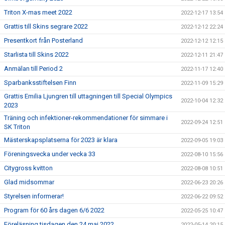
Triton X-mas meet 2022
2022-12-17 13:54
Grattis till Skins segrare 2022
2022-12-12 22:24
Presentkort från Posterland
2022-12-12 12:15
Starlista till Skins 2022
2022-12-11 21:47
Anmälan till Period 2
2022-11-17 12:40
Sparbanksstiftelsen Finn
2022-11-09 15:29
Grattis Emilia Ljungren till uttagningen till Special Olympics
2022-10-04 12:32
2023
Träning och infektioner-rekommendationer för simmare i
2022-09-24 12:51
SK Triton
Mästerskapsplatserna för 2023 är klara
2022-09-05 19:03
Föreningsvecka under vecka 33
2022-08-10 15:56
Citygross kvitton
2022-08-08 10:51
Glad midsommar
2022-06-23 20:26
Styrelsen informerar!
2022-06-22 09:52
Program för 60 års dagen 6/6 2022
2022-05-25 10:47
Föreläsning tisdagen den 24 maj 2022
2022-05-14 20:15