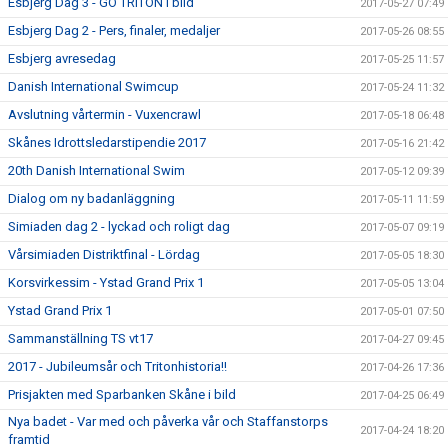
Esbjerg Dag 3 - GO TRITON i bild
2017-05-27 07:49
Esbjerg Dag 2 - Pers, finaler, medaljer
2017-05-26 08:55
Esbjerg avresedag
2017-05-25 11:57
Danish International Swimcup
2017-05-24 11:32
Avslutning vårtermin - Vuxencrawl
2017-05-18 06:48
Skånes Idrottsledarstipendie 2017
2017-05-16 21:42
20th Danish International Swim
2017-05-12 09:39
Dialog om ny badanläggning
2017-05-11 11:59
Simiaden dag 2 - lyckad och roligt dag
2017-05-07 09:19
Vårsimiaden Distriktfinal - Lördag
2017-05-05 18:30
Korsvirkessim - Ystad Grand Prix 1
2017-05-05 13:04
Ystad Grand Prix 1
2017-05-01 07:50
Sammanställning TS vt17
2017-04-27 09:45
2017 - Jubileumsår och Tritonhistoria!!
2017-04-26 17:36
Prisjakten med Sparbanken Skåne i bild
2017-04-25 06:49
Nya badet - Var med och påverka vår och Staffanstorps
2017-04-24 18:20
framtid