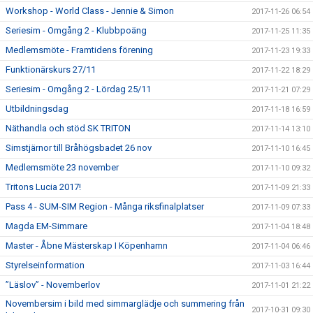
Workshop - World Class - Jennie & Simon
2017-11-26 06:54
Seriesim - Omgång 2 - Klubbpoäng
2017-11-25 11:35
Medlemsmöte - Framtidens förening
2017-11-23 19:33
Funktionärskurs 27/11
2017-11-22 18:29
Seriesim - Omgång 2 - Lördag 25/11
2017-11-21 07:29
Utbildningsdag
2017-11-18 16:59
Näthandla och stöd SK TRITON
2017-11-14 13:10
Simstjärnor till Bråhögsbadet 26 nov
2017-11-10 16:45
Medlemsmöte 23 november
2017-11-10 09:32
Tritons Lucia 2017!
2017-11-09 21:33
Pass 4 - SUM-SIM Region - Många riksfinalplatser
2017-11-09 07:33
Magda EM-Simmare
2017-11-04 18:48
Master - Åbne Mästerskap I Köpenhamn
2017-11-04 06:46
Styrelseinformation
2017-11-03 16:44
”Läslov” - Novemberlov
2017-11-01 21:22
Novembersim i bild med simmarglädje och summering från
2017-10-31 09:30