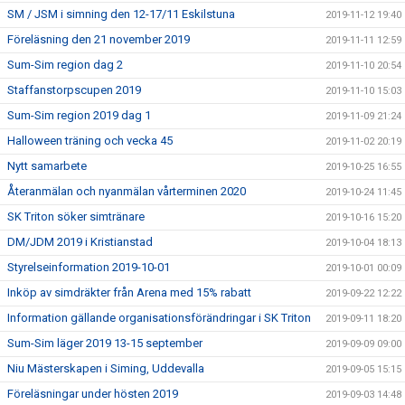
SM / JSM i simning den 12-17/11 Eskilstuna
2019-11-12 19:40
Föreläsning den 21 november 2019
2019-11-11 12:59
Sum-Sim region dag 2
2019-11-10 20:54
Staffanstorpscupen 2019
2019-11-10 15:03
Sum-Sim region 2019 dag 1
2019-11-09 21:24
Halloween träning och vecka 45
2019-11-02 20:19
Nytt samarbete
2019-10-25 16:55
Återanmälan och nyanmälan vårterminen 2020
2019-10-24 11:45
SK Triton söker simtränare
2019-10-16 15:20
DM/JDM 2019 i Kristianstad
2019-10-04 18:13
Styrelseinformation 2019-10-01
2019-10-01 00:09
Inköp av simdräkter från Arena med 15% rabatt
2019-09-22 12:22
Information gällande organisationsförändringar i SK Triton
2019-09-11 18:20
Sum-Sim läger 2019 13-15 september
2019-09-09 09:00
Niu Mästerskapen i Siming, Uddevalla
2019-09-05 15:15
Föreläsningar under hösten 2019
2019-09-03 14:48