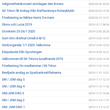
Välgörenhetskonsert söndagen den 8 mars
2020-02-26 20:20
SK Triton får bidrag från Staffanstorps Rotaryklubb
2020-02-23 19:50
Föreläsning av Niklas Harris 5:e mars
2020-02-10 12:41
Skins och Lucia 2019
2019-12-17 08:34
Dronksim 25-26/1 2020
2019-12-05 20:25
Sum-Sim riksfinal Umeå 6-8/12
2019-12-05 13:47
Simborgarally 1/1 2020. Välkomna
2019-12-04 13:52
Erbjudande från Sportringen
2019-12-03 16:21
Välkommen till SK Tritons luciafirande 2019
2019-12-03 14:53
Föreläsning för medlemmar i SK Triton
2019-11-22 15:31
Beviljade anslag av Sparbanksstiftelserna
2019-11-21 13:31
SM / JSM dag 5
2019-11-17 12:13
SM / JSM dag 4
2019-11-16 11:55
SM/JSM DAG 3
2019-11-15 10:46
SM / JSM dag 2
2019-11-14 11:51
SM/ JSM DAG 1
2019-11-13 12:37