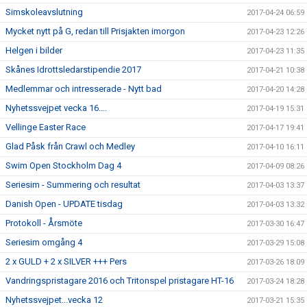
Simskoleavslutning
2017-04-24 06:59
Mycket nytt på G, redan till Prisjakten imorgon
2017-04-23 12:26
Helgen i bilder
2017-04-23 11:35
Skånes Idrottsledarstipendie 2017
2017-04-21 10:38
Medlemmar och intresserade - Nytt bad
2017-04-20 14:28
Nyhetssvejpet vecka 16....
2017-04-19 15:31
Vellinge Easter Race
2017-04-17 19:41
Glad Påsk från Crawl och Medley
2017-04-10 16:11
Swim Open Stockholm Dag 4
2017-04-09 08:26
Seriesim - Summering och resultat
2017-04-03 13:37
Danish Open - UPDATE tisdag
2017-04-03 13:32
Protokoll - Årsmöte
2017-03-30 16:47
Seriesim omgång 4
2017-03-29 15:08
2 x GULD + 2 x SILVER +++ Pers
2017-03-26 18:09
Vandringspristagare 2016 och Tritonspel pristagare HT-16
2017-03-24 18:28
Nyhetssvejpet...vecka 12
2017-03-21 15:35