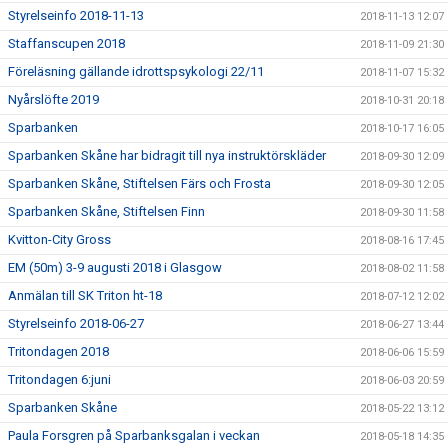
Styrelseinfo 2018-11-13
2018-11-13 12:07
Staffanscupen 2018
2018-11-09 21:30
Föreläsning gällande idrottspsykologi 22/11
2018-11-07 15:32
Nyårslöfte 2019
2018-10-31 20:18
Sparbanken
2018-10-17 16:05
Sparbanken Skåne har bidragit till nya instruktörskläder
2018-09-30 12:09
Sparbanken Skåne, Stiftelsen Färs och Frosta
2018-09-30 12:05
Sparbanken Skåne, Stiftelsen Finn
2018-09-30 11:58
Kvitton-City Gross
2018-08-16 17:45
EM (50m) 3-9 augusti 2018 i Glasgow
2018-08-02 11:58
Anmälan till SK Triton ht-18
2018-07-12 12:02
Styrelseinfo 2018-06-27
2018-06-27 13:44
Tritondagen 2018
2018-06-06 15:59
Tritondagen 6:juni
2018-06-03 20:59
Sparbanken Skåne
2018-05-22 13:12
Paula Forsgren på Sparbanksgalan i veckan
2018-05-18 14:35