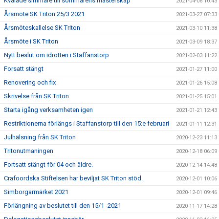
Kvalade simmare till sommarens mästerskap
2021-04-06 10:43
Årsmöte SK Triton 25/3 2021
2021-03-27 07:33
Årsmöteskallelse SK Triton
2021-03-10 11:38
Årsmöte i SK Triton
2021-03-09 18:37
Nytt beslut om idrotten i Staffanstorp
2021-02-03 11:22
Forsatt stängt
2021-01-27 11:00
Renovering och fix
2021-01-26 15:08
Skrivelse från SK Triton
2021-01-25 15:01
Starta igång verksamheten igen
2021-01-21 12:43
Restriktionerna förlängs i Staffanstorp till den 15:e februari
2021-01-11 12:31
Julhälsning från SK Triton
2020-12-23 11:13
Tritonutmaningen
2020-12-18 06:09
Fortsatt stängt för 04 och äldre.
2020-12-14 14:48
Crafoordska Stiftelsen har beviljat SK Triton stöd.
2020-12-01 10:06
Simborgarmärket 2021
2020-12-01 09:46
Förlängning av beslutet till den 15/1 -2021
2020-11-17 14:28