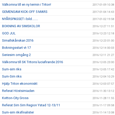
Välkomna till en ny termin i Triton!
2017-01-09 10:38
GEMENSAM KICK-OFF 5 MARS
2017-01-04 14:43
NYÅRSPASSET i bild........
2017-01-02 19:58
BOKNING AV SIMSKOLOR
2016-12-27 11:51
GOD JUL
2016-12-23 12:18
Simallskånskan 2016
2016-12-23 01:00
Bokningsstart vt-17
2016-12-14 00:03
Seriesim omgång 2
2016-12-11 21:27
Välkomna till SK Tritons luciafirande 2016
2016-12-05 23:00
Sum-sim riks
2016-12-05 17:42
Sum-Sim riks
2016-12-04 10:29
Hjälp Triton ekonomiskt
2016-12-03 07:57
Referat Höstsimiaden
2016-11-30 13:12
Kvitton-City Gross
2016-11-28 11:55
Referat Sim Sim Region Ystad 12-13/11
2016-11-17 09:58
Sum-sim riksfinalister
2016-11-14 13:08