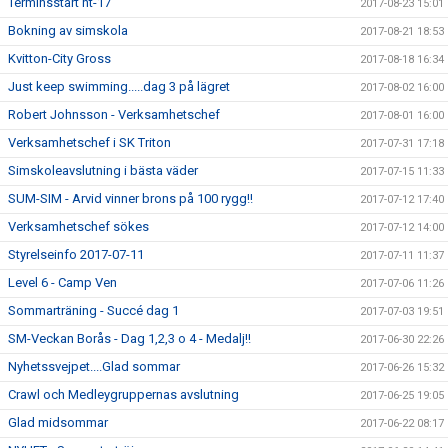
Terminsstart ht-17
2017-08-23 15:01
Bokning av simskola
2017-08-21 18:53
Kvitton-City Gross
2017-08-18 16:34
Just keep swimming.....dag 3 på lägret
2017-08-02 16:00
Robert Johnsson - Verksamhetschef
2017-08-01 16:00
Verksamhetschef i SK Triton
2017-07-31 17:18
Simskoleavslutning i bästa väder
2017-07-15 11:33
SUM-SIM - Arvid vinner brons på 100 rygg!!
2017-07-12 17:40
Verksamhetschef sökes
2017-07-12 14:00
Styrelseinfo 2017-07-11
2017-07-11 11:37
Level 6 - Camp Ven
2017-07-06 11:26
Sommarträning - Succé dag 1
2017-07-03 19:51
SM-Veckan Borås - Dag 1,2,3 o 4 - Medalj!!
2017-06-30 22:26
Nyhetssvejpet....Glad sommar
2017-06-26 15:32
Crawl och Medleygruppernas avslutning
2017-06-25 19:05
Glad midsommar
2017-06-22 08:17