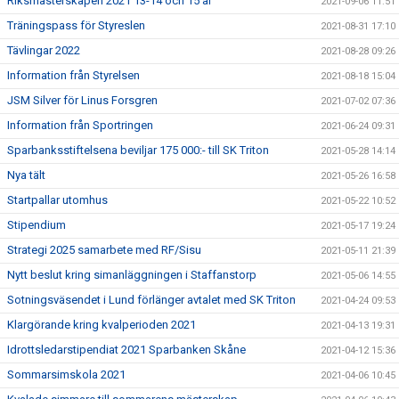
Riksmästerskapen 2021 13-14 och 15 år
2021-09-06 11:51
Träningspass för Styreslen
2021-08-31 17:10
Tävlingar 2022
2021-08-28 09:26
Information från Styrelsen
2021-08-18 15:04
JSM Silver för Linus Forsgren
2021-07-02 07:36
Information från Sportringen
2021-06-24 09:31
Sparbanksstiftelsena beviljar 175 000:- till SK Triton
2021-05-28 14:14
Nya tält
2021-05-26 16:58
Startpallar utomhus
2021-05-22 10:52
Stipendium
2021-05-17 19:24
Strategi 2025 samarbete med RF/Sisu
2021-05-11 21:39
Nytt beslut kring simanläggningen i Staffanstorp
2021-05-06 14:55
Sotningsväsendet i Lund förlänger avtalet med SK Triton
2021-04-24 09:53
Klargörande kring kvalperioden 2021
2021-04-13 19:31
Idrottsledarstipendiat 2021 Sparbanken Skåne
2021-04-12 15:36
Sommarsimskola 2021
2021-04-06 10:45