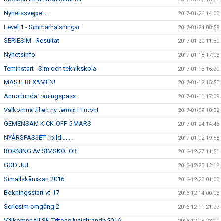
Nyhetssvejpet...
2017-01-26 14:00
Level 1 - Simmarhälsningar
2017-01-24 08:59
SERIESIM - Resultat
2017-01-20 11:30
Nyhetsinfo
2017-01-18 17:03
Teminstart - Sim och teknikskola
2017-01-13 16:20
MASTEREXAMEN!
2017-01-12 15:50
Annorlunda träningspass
2017-01-11 17:09
Välkomna till en ny termin i Triton!
2017-01-09 10:38
GEMENSAM KICK-OFF 5 MARS
2017-01-04 14:43
NYÅRSPASSET i bild........
2017-01-02 19:58
BOKNING AV SIMSKOLOR
2016-12-27 11:51
GOD JUL
2016-12-23 12:18
Simallskånskan 2016
2016-12-23 01:00
Bokningsstart vt-17
2016-12-14 00:03
Seriesim omgång 2
2016-12-11 21:27
Välkomna till SK Tritons luciafirande 2016
2016-12-05 23:00