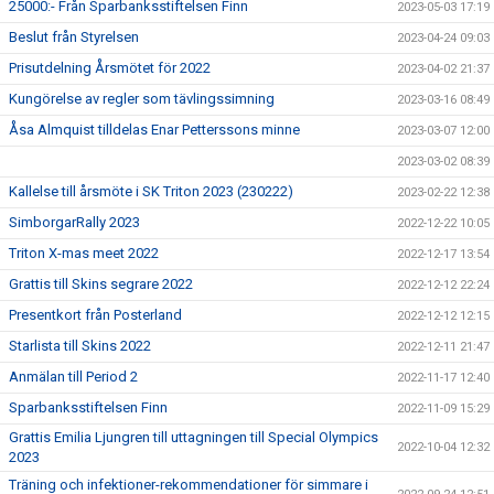
25000:- Från Sparbanksstiftelsen Finn
2023-05-03 17:19
Beslut från Styrelsen
2023-04-24 09:03
Prisutdelning Årsmötet för 2022
2023-04-02 21:37
Kungörelse av regler som tävlingssimning
2023-03-16 08:49
Åsa Almquist tilldelas Enar Petterssons minne
2023-03-07 12:00
2023-03-02 08:39
Kallelse till årsmöte i SK Triton 2023 (230222)
2023-02-22 12:38
SimborgarRally 2023
2022-12-22 10:05
Triton X-mas meet 2022
2022-12-17 13:54
Grattis till Skins segrare 2022
2022-12-12 22:24
Presentkort från Posterland
2022-12-12 12:15
Starlista till Skins 2022
2022-12-11 21:47
Anmälan till Period 2
2022-11-17 12:40
Sparbanksstiftelsen Finn
2022-11-09 15:29
Grattis Emilia Ljungren till uttagningen till Special Olympics
2022-10-04 12:32
2023
Träning och infektioner-rekommendationer för simmare i