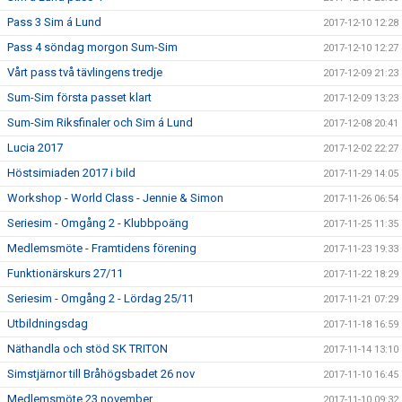
Pass 3 Sim á Lund
2017-12-10 12:28
Pass 4 söndag morgon Sum-Sim
2017-12-10 12:27
Vårt pass två tävlingens tredje
2017-12-09 21:23
Sum-Sim första passet klart
2017-12-09 13:23
Sum-Sim Riksfinaler och Sim á Lund
2017-12-08 20:41
Lucia 2017
2017-12-02 22:27
Höstsimiaden 2017 i bild
2017-11-29 14:05
Workshop - World Class - Jennie & Simon
2017-11-26 06:54
Seriesim - Omgång 2 - Klubbpoäng
2017-11-25 11:35
Medlemsmöte - Framtidens förening
2017-11-23 19:33
Funktionärskurs 27/11
2017-11-22 18:29
Seriesim - Omgång 2 - Lördag 25/11
2017-11-21 07:29
Utbildningsdag
2017-11-18 16:59
Näthandla och stöd SK TRITON
2017-11-14 13:10
Simstjärnor till Bråhögsbadet 26 nov
2017-11-10 16:45
Medlemsmöte 23 november
2017-11-10 09:32