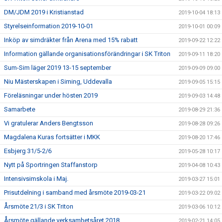
DM/JDM 2019 i Kristianstad
2019-10-04 18:13
Styrelseinformation 2019-10-01
2019-10-01 00:09
Inköp av simdräkter från Arena med 15% rabatt
2019-09-22 12:22
Information gällande organisationsförändringar i SK Triton
2019-09-11 18:20
Sum-Sim läger 2019 13-15 september
2019-09-09 09:00
Niu Mästerskapen i Siming, Uddevalla
2019-09-05 15:15
Föreläsningar under hösten 2019
2019-09-03 14:48
Samarbete
2019-08-29 21:36
Vi gratulerar Anders Bengtsson
2019-08-28 09:26
Magdalena Kuras fortsätter i MKK
2019-08-20 17:46
Esbjerg 31/5-2/6
2019-05-28 10:17
Nytt på Sportringen Staffanstorp
2019-04-08 10:43
Intensivsimskola i Maj.
2019-03-27 15:01
Prisutdelning i samband med årsmöte 2019-03-21
2019-03-22 09:02
Årsmöte 21/3 i SK Triton
2019-03-06 10:12
Årsmöte gällande verksamhetsåret 2018
2019-02-21 14:05