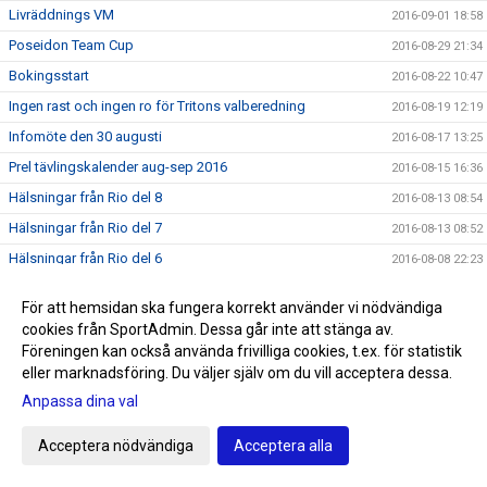
Livräddnings VM
2016-09-01 18:58
Poseidon Team Cup
2016-08-29 21:34
Bokingsstart
2016-08-22 10:47
Ingen rast och ingen ro för Tritons valberedning
2016-08-19 12:19
Infomöte den 30 augusti
2016-08-17 13:25
Prel tävlingskalender aug-sep 2016
2016-08-15 16:36
Hälsningar från Rio del 8
2016-08-13 08:54
Hälsningar från Rio del 7
2016-08-13 08:52
Hälsningar från Rio del 6
2016-08-08 22:23
Hälsningar från Rio del 5
2016-08-08 03:12
För att hemsidan ska fungera korrekt använder vi nödvändiga
Hälsningar från Rio del 4
2016-08-06 02:34
cookies från SportAdmin. Dessa går inte att stänga av.
Hälsningar från Rio del 3
Föreningen kan också använda frivilliga cookies, t.ex. för statistik
2016-08-04 11:02
eller marknadsföring. Du väljer själv om du vill acceptera dessa.
Hälsningar från Rio del 2
2016-08-01 09:02
Anpassa dina val
Första hälsningen från Rio
2016-07-28 22:40
SNART OLYMPISKA SOMMARSPELEN 2016
2016-07-24 11:59
Acceptera nödvändiga
Acceptera alla
Triton i radio
2016-07-20 13:00