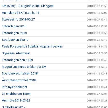
EM (50m) 3-9 augusti 2018 i Glasgow
2018-08-02 11:58
Anmälan till SK Triton ht-18
2018-07-12 12:02
Styrelseinfo 2018-06-27
2018-06-27 13:44
Tritondagen 2018
2018-06-06 15:59
Tritondagen 6:juni
2018-06-03 20:59
Sparbanken Skåne
2018-05-22 13:12
Paula Forsgren på Sparbanksgalan i veckan
2018-05-18 14:35
Styrelsen informerar
2018-05-15 09:33
Tritondagen den 6 juni
2018-04-30 10:45
Magdalena Kuras är klart för EM
2018-04-18 12:42
Sparbanksstiftelsen 2018
2018-04-16 12:41
Årsmötesprotokoll 2018
2018-04-12 14:26
Info nya badhuset
2018-04-09 13:41
21 snabba om Triton
2018-03-27 12:27
Årsmöte 2018-03-22
2018-03-07 20:23
Simbokslut 2017
2018-02-27 12:05