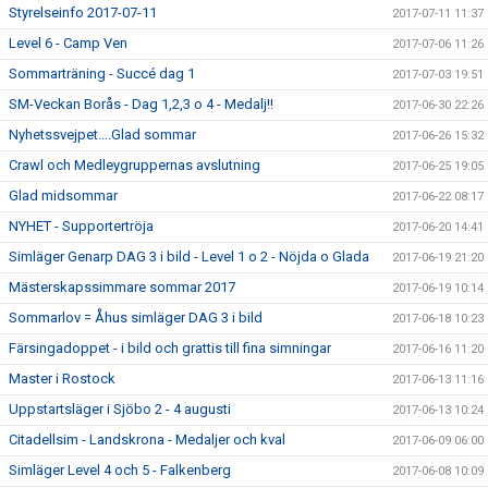
Styrelseinfo 2017-07-11
2017-07-11 11:37
Level 6 - Camp Ven
2017-07-06 11:26
Sommarträning - Succé dag 1
2017-07-03 19:51
SM-Veckan Borås - Dag 1,2,3 o 4 - Medalj!!
2017-06-30 22:26
Nyhetssvejpet....Glad sommar
2017-06-26 15:32
Crawl och Medleygruppernas avslutning
2017-06-25 19:05
Glad midsommar
2017-06-22 08:17
NYHET - Supportertröja
2017-06-20 14:41
Simläger Genarp DAG 3 i bild - Level 1 o 2 - Nöjda o Glada
2017-06-19 21:20
Mästerskapssimmare sommar 2017
2017-06-19 10:14
Sommarlov = Åhus simläger DAG 3 i bild
2017-06-18 10:23
Färsingadoppet - i bild och grattis till fina simningar
2017-06-16 11:20
Master i Rostock
2017-06-13 11:16
Uppstartsläger i Sjöbo 2 - 4 augusti
2017-06-13 10:24
Citadellsim - Landskrona - Medaljer och kval
2017-06-09 06:00
Simläger Level 4 och 5 - Falkenberg
2017-06-08 10:09