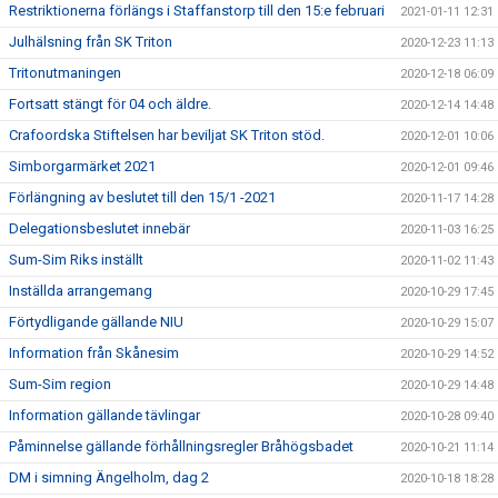
Restriktionerna förlängs i Staffanstorp till den 15:e februari
2021-01-11 12:31
Julhälsning från SK Triton
2020-12-23 11:13
Tritonutmaningen
2020-12-18 06:09
Fortsatt stängt för 04 och äldre.
2020-12-14 14:48
Crafoordska Stiftelsen har beviljat SK Triton stöd.
2020-12-01 10:06
Simborgarmärket 2021
2020-12-01 09:46
Förlängning av beslutet till den 15/1 -2021
2020-11-17 14:28
Delegationsbeslutet innebär
2020-11-03 16:25
Sum-Sim Riks inställt
2020-11-02 11:43
Inställda arrangemang
2020-10-29 17:45
Förtydligande gällande NIU
2020-10-29 15:07
Information från Skånesim
2020-10-29 14:52
Sum-Sim region
2020-10-29 14:48
Information gällande tävlingar
2020-10-28 09:40
Påminnelse gällande förhållningsregler Bråhögsbadet
2020-10-21 11:14
DM i simning Ängelholm, dag 2
2020-10-18 18:28