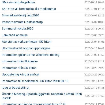
DM i simning Ängelholm
2020-10-17 18:44
SK Triton vill först tacka alla medlemmar
2020-07-01 11:44
Simmärkesförsäljning 2020
2020-06-08 12:12
Vansbrosimmet i Staffanstorp
2020-06-07 18:00
Sommarsimskola 2020
2020-05-15 20:34
Länken till anmälan
2020-05-08 09:20
Återstart av verksamheten i SK Triton
2020-05-07 14:06
Utomhusbadet öppnar upp tidigare
2020-04-16 16:49
Information gällande hur vi hanterar träning
2020-04-02 11:59
Information från Skånesim
2020-03-26 12:19
Information från SK Triton
2020-03-25 09:20
Uppdatering kring årsmötet
2020-03-22 20:20
Information till medlemmar i SK Triton 2020-03-15
2020-03-15 17:25
Idag är badet stängt
2020-03-12 14:33
Öresund Meeting, Späckhuggarsim, Seriesim & Swim Open
2020-03-12 07:55
inställt
Information angående Coronaviruset (covid 19)
2020-03-11 17:04