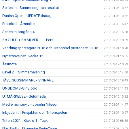
Seriesim - Summering och resultat
2017-04-03 13:37
Danish Open - UPDATE tisdag
2017-04-03 13:32
Protokoll - Årsmöte
2017-03-30 16:47
Seriesim omgång 4
2017-03-29 15:08
2 x GULD + 2 x SILVER +++ Pers
2017-03-26 18:09
Vandringspristagare 2016 och Tritonspel pristagare HT-16
2017-03-24 18:28
Nyhetssvejpet...vecka 12
2017-03-21 15:35
Årsmöte
2017-03-17 10:29
Level 2 – Simmarhälsning
2017-03-16 14:00
TÄVLINGSSIMMARE - VINNARE
2017-03-13 19:49
UNGDOMS-GP Sjöbo
2017-03-12 11:43
UTMÄRKELSE - Guldmedalj
2017-03-10 13:12
Medlemsintervju - Josefin Nilsson
2017-03-07 14:47
Inbjudan till Prisjakten och Tritonspelen
2017-03-07 10:27
Triton 2021 - Kick-off - Tack
2017-03-07 08:55
ISM Berlin - Skanesim SwimTeam
2017-03-06 12:07