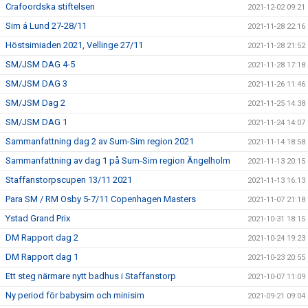
Crafoordska stiftelsen
2021-12-02 09:21
Sim á Lund 27-28/11
2021-11-28 22:16
Höstsimiaden 2021, Vellinge 27/11
2021-11-28 21:52
SM/JSM DAG 4-5
2021-11-28 17:18
SM/JSM DAG 3
2021-11-26 11:46
SM/JSM Dag 2
2021-11-25 14:38
SM/JSM DAG 1
2021-11-24 14:07
Sammanfattning dag 2 av Sum-Sim region 2021
2021-11-14 18:58
Sammanfattning av dag 1 på Sum-Sim region Ängelholm
2021-11-13 20:15
Staffanstorpscupen 13/11 2021
2021-11-13 16:13
Para SM / RM Osby 5-7/11 Copenhagen Masters
2021-11-07 21:18
Ystad Grand Prix
2021-10-31 18:15
DM Rapport dag 2
2021-10-24 19:23
DM Rapport dag 1
2021-10-23 20:55
Ett steg närmare nytt badhus i Staffanstorp
2021-10-07 11:09
Ny period för babysim och minisim
2021-09-21 09:04