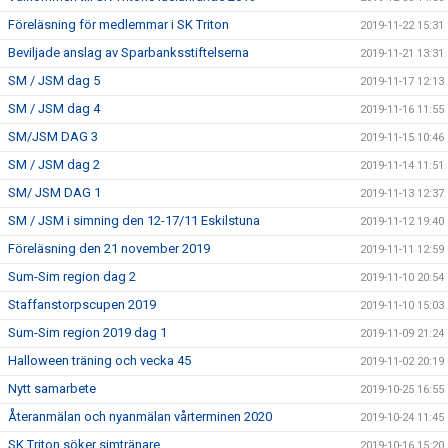
Föreläsning för medlemmar i SK Triton
2019-11-22 15:31
Beviljade anslag av Sparbanksstiftelserna
2019-11-21 13:31
SM / JSM dag 5
2019-11-17 12:13
SM / JSM dag 4
2019-11-16 11:55
SM/JSM DAG 3
2019-11-15 10:46
SM / JSM dag 2
2019-11-14 11:51
SM/ JSM DAG 1
2019-11-13 12:37
SM / JSM i simning den 12-17/11 Eskilstuna
2019-11-12 19:40
Föreläsning den 21 november 2019
2019-11-11 12:59
Sum-Sim region dag 2
2019-11-10 20:54
Staffanstorpscupen 2019
2019-11-10 15:03
Sum-Sim region 2019 dag 1
2019-11-09 21:24
Halloween träning och vecka 45
2019-11-02 20:19
Nytt samarbete
2019-10-25 16:55
Återanmälan och nyanmälan vårterminen 2020
2019-10-24 11:45
SK Triton söker simtränare
2019-10-16 15:20