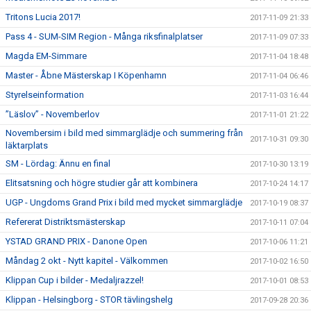
Tritons Lucia 2017!
2017-11-09 21:33
Pass 4 - SUM-SIM Region - Många riksfinalplatser
2017-11-09 07:33
Magda EM-Simmare
2017-11-04 18:48
Master - Åbne Mästerskap I Köpenhamn
2017-11-04 06:46
Styrelseinformation
2017-11-03 16:44
”Läslov” - Novemberlov
2017-11-01 21:22
Novembersim i bild med simmarglädje och summering från
2017-10-31 09:30
läktarplats
SM - Lördag: Ännu en final
2017-10-30 13:19
Elitsatsning och högre studier går att kombinera
2017-10-24 14:17
UGP - Ungdoms Grand Prix i bild med mycket simmarglädje
2017-10-19 08:37
Refererat Distriktsmästerskap
2017-10-11 07:04
YSTAD GRAND PRIX - Danone Open
2017-10-06 11:21
Måndag 2 okt - Nytt kapitel - Välkommen
2017-10-02 16:50
Klippan Cup i bilder - Medaljrazzel!
2017-10-01 08:53
Klippan - Helsingborg - STOR tävlingshelg
2017-09-28 20:36