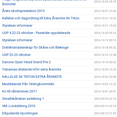
2016-10-24 18:18
årsmötet
Årets idrottsprestation 2015
2016-10-21 21:00
Kallelse och dagordning till Extra Årsmöte SK Triton
2016-10-21 19:55
Styrelsen informerar
2016-10-21 19:52
UGP 4 22-23 oktober - Passtider uppdaterade
2016-10-20 09:16
Styrelsen informerar
2016-10-19 20:13
Distriktsmästerskap för Skåne och Blekinge
2016-10-18 09:32
UGP 22-23 oktober
2016-10-10 12:38
Danone Open Ystad Grand Prix 2
2016-10-10 00:52
Tränarnas uttalande inför extra årsmöte
2016-10-05 15:50
KALLELSE SK TRITON EXTRA ÅRSMÖTE
2016-10-02 22:00
Meddelande från Tävlingkommitén
2016-10-02 12:22
Kö till vårterminen 2017
2016-10-01 20:01
Simallskånskan avdelning 1
2016-09-29 22:14
VM i Livräddning 2016
2016-09-19 23:14
Erbjudande Sportringen
2016-09-10 21:09