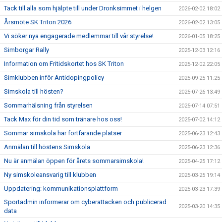
Tack till alla som hjälpte till under Dronksimmet i helgen
2026-02-02 18:02
Årsmöte SK Triton 2026
2026-02-02 13:05
Vi söker nya engagerade medlemmar till vår styrelse!
2026-01-05 18:25
Simborgar Rally
2025-12-03 12:16
Information om Fritidskortet hos SK Triton
2025-12-02 22:05
Simklubben inför Antidopingpolicy
2025-09-25 11:25
Simskola till hösten?
2025-07-26 13:49
Sommarhälsning från styrelsen
2025-07-14 07:51
Tack Max för din tid som tränare hos oss!
2025-07-02 14:12
Sommar simskola har fortfarande platser
2025-06-23 12:43
Anmälan till höstens Simskola
2025-06-23 12:36
Nu är anmälan öppen för årets sommarsimskola!
2025-04-25 17:12
Ny simskoleansvarig till klubben
2025-03-25 19:14
Uppdatering: kommunikationsplattform
2025-03-23 17:39
Sportadmin informerar om cyberattacken och publicerad
2025-03-20 14:35
data