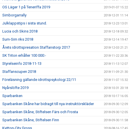
OS Läger 1 på Teneriffa 2019
2019-01-07 15:22
Simborgarrally
2018-12-31 11:14
Julklappstips i sista stund.
2018-12-23 13:01
Lucia och Skins 2018
2018-12-18 09:32
Sum-Sim riks 2018
2018-12-14 19:47
Årets idrottspresation Staffanstorp 2017
2018-12-03 21:21
SK Triton erhåller 100 000:-
2018-11-22 20:36
Styrelseinfo 2018-11-13
2018-11-13 12:07
Staffanscupen 2018
2018-11-09 21:30
Föreläsning gällande idrottspsykologi 22/11
2018-11-07 15:32
Nyårslöfte 2019
2018-10-31 20:18
Sparbanken
2018-10-17 16:05
Sparbanken Skåne har bidragit till nya instruktörskläder
2018-09-30 12:09
Sparbanken Skåne, Stiftelsen Färs och Frosta
2018-09-30 12:05
Sparbanken Skåne, Stiftelsen Finn
2018-09-30 11:58
Kvitton-City Gross
2018-08-16 17:45