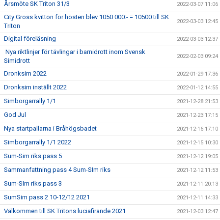
Årsmöte SK Triton 31/3
2022-03-07 11:06
City Gross kvitton för hösten blev 1050 000:- = 10500 till SK
2022-03-03 12:45
Triton
Digital föreläsning
2022-03-03 12:37
Nya riktlinjer för tävlingar i barnidrott inom Svensk
2022-02-03 09:24
Simidrott
Dronksim 2022
2022-01-29 17:36
Dronksim inställt 2022
2022-01-12 14:55
Simborgarrally 1/1
2021-12-28 21:53
God Jul
2021-12-23 17:15
Nya startpallarna i Bråhögsbadet
2021-12-16 17:10
Simborgarrally 1/1 2022
2021-12-15 10:30
Sum-Sim riks pass 5
2021-12-12 19:05
Sammanfattning pass 4 Sum-SIm riks
2021-12-12 11:53
Sum-SIm riks pass 3
2021-12-11 20:13
SumSim pass 2 10-12/12 2021
2021-12-11 14:33
Välkommen till SK Tritons luciafirande 2021
2021-12-03 12:47