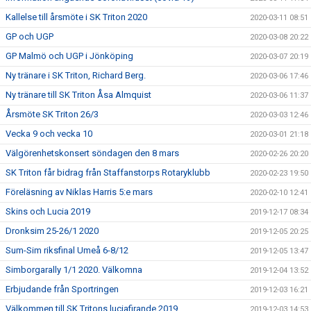
Kallelse till årsmöte i SK Triton 2020
2020-03-11 08:51
GP och UGP
2020-03-08 20:22
GP Malmö och UGP i Jönköping
2020-03-07 20:19
Ny tränare i SK Triton, Richard Berg.
2020-03-06 17:46
Ny tränare till SK Triton Åsa Almquist
2020-03-06 11:37
Årsmöte SK Triton 26/3
2020-03-03 12:46
Vecka 9 och vecka 10
2020-03-01 21:18
Välgörenhetskonsert söndagen den 8 mars
2020-02-26 20:20
SK Triton får bidrag från Staffanstorps Rotaryklubb
2020-02-23 19:50
Föreläsning av Niklas Harris 5:e mars
2020-02-10 12:41
Skins och Lucia 2019
2019-12-17 08:34
Dronksim 25-26/1 2020
2019-12-05 20:25
Sum-Sim riksfinal Umeå 6-8/12
2019-12-05 13:47
Simborgarally 1/1 2020. Välkomna
2019-12-04 13:52
Erbjudande från Sportringen
2019-12-03 16:21
Välkommen till SK Tritons luciafirande 2019
2019-12-03 14:53