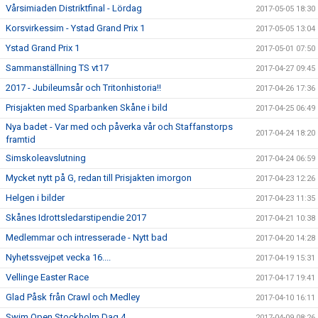
Vårsimiaden Distriktfinal - Lördag
2017-05-05 18:30
Korsvirkessim - Ystad Grand Prix 1
2017-05-05 13:04
Ystad Grand Prix 1
2017-05-01 07:50
Sammanställning TS vt17
2017-04-27 09:45
2017 - Jubileumsår och Tritonhistoria!!
2017-04-26 17:36
Prisjakten med Sparbanken Skåne i bild
2017-04-25 06:49
Nya badet - Var med och påverka vår och Staffanstorps
2017-04-24 18:20
framtid
Simskoleavslutning
2017-04-24 06:59
Mycket nytt på G, redan till Prisjakten imorgon
2017-04-23 12:26
Helgen i bilder
2017-04-23 11:35
Skånes Idrottsledarstipendie 2017
2017-04-21 10:38
Medlemmar och intresserade - Nytt bad
2017-04-20 14:28
Nyhetssvejpet vecka 16....
2017-04-19 15:31
Vellinge Easter Race
2017-04-17 19:41
Glad Påsk från Crawl och Medley
2017-04-10 16:11
Swim Open Stockholm Dag 4
2017-04-09 08:26