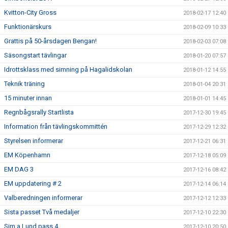
Kvitton-City Gross
2018-02-17 12:40
Funktionärskurs
2018-02-09 10:33
Grattis på 50-årsdagen Bengan!
2018-02-03 07:08
Säsongstart tävlingar
2018-01-20 07:57
Idrottsklass med simning på Hagalidskolan
2018-01-12 14:55
Teknik träning
2018-01-04 20:31
15 minuter innan
2018-01-01 14:45
Regnbågsrally Startlista
2017-12-30 19:45
Information från tävlingskommittén
2017-12-29 12:32
Styrelsen informerar
2017-12-21 06:31
EM Köpenhamn
2017-12-18 05:09
EM DAG 3
2017-12-16 08:42
EM uppdatering # 2
2017-12-14 06:14
Valberedningen informerar
2017-12-12 12:33
Sista passet Två medaljer
2017-12-10 22:30
Sim a Lund pass 4
2017-12-10 20:50