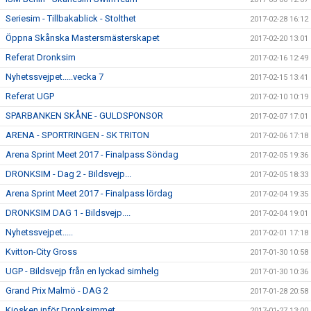
Seriesim - Tillbakablick - Stolthet
2017-02-28 16:12
Öppna Skånska Mastersmästerskapet
2017-02-20 13:01
Referat Dronksim
2017-02-16 12:49
Nyhetssvejpet.....vecka 7
2017-02-15 13:41
Referat UGP
2017-02-10 10:19
SPARBANKEN SKÅNE - GULDSPONSOR
2017-02-07 17:01
ARENA - SPORTRINGEN - SK TRITON
2017-02-06 17:18
Arena Sprint Meet 2017 - Finalpass Söndag
2017-02-05 19:36
DRONKSIM - Dag 2 - Bildsvejp...
2017-02-05 18:33
Arena Sprint Meet 2017 - Finalpass lördag
2017-02-04 19:35
DRONKSIM DAG 1 - Bildsvejp....
2017-02-04 19:01
Nyhetssvejpet.....
2017-02-01 17:18
Kvitton-City Gross
2017-01-30 10:58
UGP - Bildsvejp från en lyckad simhelg
2017-01-30 10:36
Grand Prix Malmö - DAG 2
2017-01-28 20:58
Kiosken inför Dronksimmet
2017-01-27 13:00