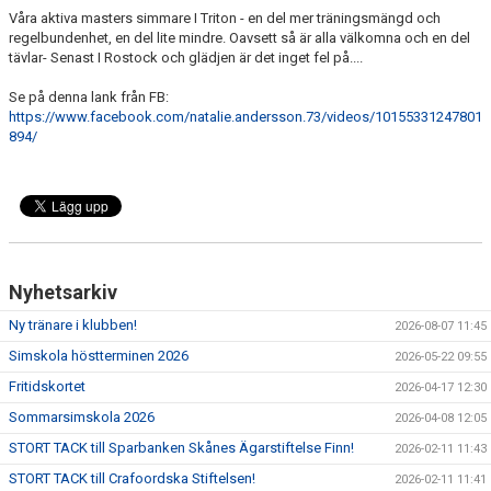
Våra aktiva masters simmare I Triton - en del mer träningsmängd och
regelbundenhet, en del lite mindre. Oavsett så är alla välkomna och en del
tävlar- Senast I Rostock och glädjen är det inget fel på....
Se på denna lank från FB:
https://www.facebook.com/natalie.andersson.73/videos/10155331247801
894/
Nyhetsarkiv
Ny tränare i klubben!
2026-08-07 11:45
Simskola höstterminen 2026
2026-05-22 09:55
Fritidskortet
2026-04-17 12:30
Sommarsimskola 2026
2026-04-08 12:05
STORT TACK till Sparbanken Skånes Ägarstiftelse Finn!
2026-02-11 11:43
STORT TACK till Crafoordska Stiftelsen!
2026-02-11 11:41