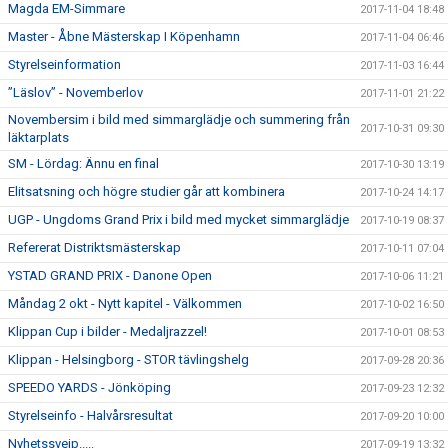
Magda EM-Simmare
2017-11-04 18:48
Master - Åbne Mästerskap I Köpenhamn
2017-11-04 06:46
Styrelseinformation
2017-11-03 16:44
”Läslov” - Novemberlov
2017-11-01 21:22
Novembersim i bild med simmarglädje och summering från
2017-10-31 09:30
läktarplats
SM - Lördag: Ännu en final
2017-10-30 13:19
Elitsatsning och högre studier går att kombinera
2017-10-24 14:17
UGP - Ungdoms Grand Prix i bild med mycket simmarglädje
2017-10-19 08:37
Refererat Distriktsmästerskap
2017-10-11 07:04
YSTAD GRAND PRIX - Danone Open
2017-10-06 11:21
Måndag 2 okt - Nytt kapitel - Välkommen
2017-10-02 16:50
Klippan Cup i bilder - Medaljrazzel!
2017-10-01 08:53
Klippan - Helsingborg - STOR tävlingshelg
2017-09-28 20:36
SPEEDO YARDS - Jönköping
2017-09-23 12:32
Styrelseinfo - Halvårsresultat
2017-09-20 10:00
Nyhetssvejp.....
2017-09-19 13:32