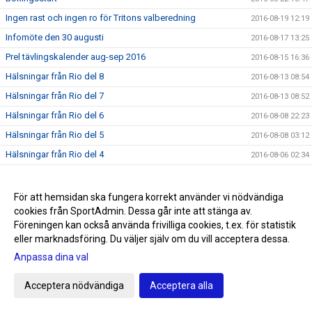
Ingen rast och ingen ro för Tritons valberedning
2016-08-19 12:19
Infomöte den 30 augusti
2016-08-17 13:25
Prel tävlingskalender aug-sep 2016
2016-08-15 16:36
Hälsningar från Rio del 8
2016-08-13 08:54
Hälsningar från Rio del 7
2016-08-13 08:52
Hälsningar från Rio del 6
2016-08-08 22:23
Hälsningar från Rio del 5
2016-08-08 03:12
Hälsningar från Rio del 4
2016-08-06 02:34
Hälsningar från Rio del 3
2016-08-04 11:02
Hälsningar från Rio del 2
2016-08-01 09:02
För att hemsidan ska fungera korrekt använder vi nödvändiga
cookies från SportAdmin. Dessa går inte att stänga av.
Första hälsningen från Rio
2016-07-28 22:40
Föreningen kan också använda frivilliga cookies, t.ex. för statistik
SNART OLYMPISKA SOMMARSPELEN 2016
2016-07-24 11:59
eller marknadsföring. Du väljer själv om du vill acceptera dessa.
Triton i radio
2016-07-20 13:00
Anpassa dina val
Sommarrea på Sportringen
2016-07-12 22:19
Acceptera nödvändiga
Acceptera alla
SM/JSM dag 5
2016-07-11 22:23
Triton-trio laddar för Rio
2016-07-11 12:47