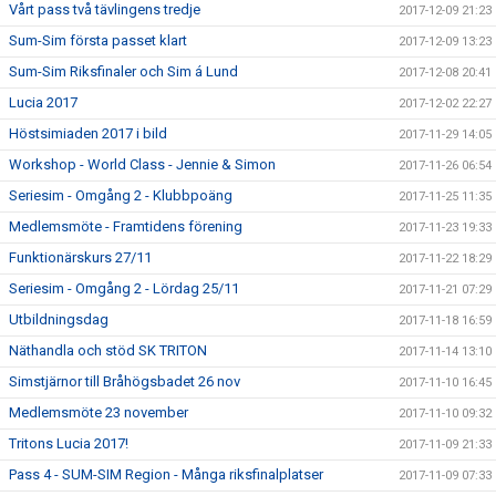
Vårt pass två tävlingens tredje
2017-12-09 21:23
Sum-Sim första passet klart
2017-12-09 13:23
Sum-Sim Riksfinaler och Sim á Lund
2017-12-08 20:41
Lucia 2017
2017-12-02 22:27
Höstsimiaden 2017 i bild
2017-11-29 14:05
Workshop - World Class - Jennie & Simon
2017-11-26 06:54
Seriesim - Omgång 2 - Klubbpoäng
2017-11-25 11:35
Medlemsmöte - Framtidens förening
2017-11-23 19:33
Funktionärskurs 27/11
2017-11-22 18:29
Seriesim - Omgång 2 - Lördag 25/11
2017-11-21 07:29
Utbildningsdag
2017-11-18 16:59
Näthandla och stöd SK TRITON
2017-11-14 13:10
Simstjärnor till Bråhögsbadet 26 nov
2017-11-10 16:45
Medlemsmöte 23 november
2017-11-10 09:32
Tritons Lucia 2017!
2017-11-09 21:33
Pass 4 - SUM-SIM Region - Många riksfinalplatser
2017-11-09 07:33