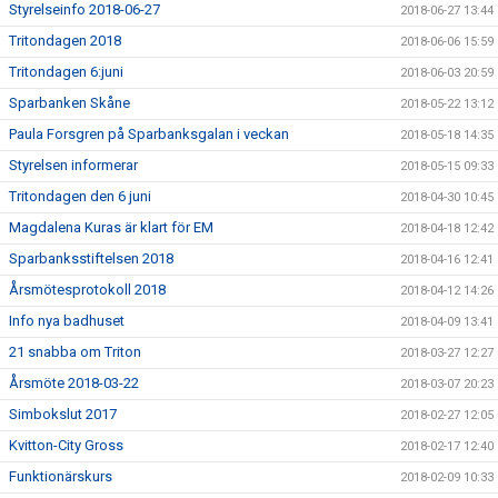
Styrelseinfo 2018-06-27
2018-06-27 13:44
Tritondagen 2018
2018-06-06 15:59
Tritondagen 6:juni
2018-06-03 20:59
Sparbanken Skåne
2018-05-22 13:12
Paula Forsgren på Sparbanksgalan i veckan
2018-05-18 14:35
Styrelsen informerar
2018-05-15 09:33
Tritondagen den 6 juni
2018-04-30 10:45
Magdalena Kuras är klart för EM
2018-04-18 12:42
Sparbanksstiftelsen 2018
2018-04-16 12:41
Årsmötesprotokoll 2018
2018-04-12 14:26
Info nya badhuset
2018-04-09 13:41
21 snabba om Triton
2018-03-27 12:27
Årsmöte 2018-03-22
2018-03-07 20:23
Simbokslut 2017
2018-02-27 12:05
Kvitton-City Gross
2018-02-17 12:40
Funktionärskurs
2018-02-09 10:33