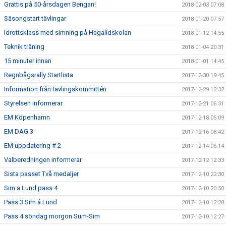
Grattis på 50-årsdagen Bengan!
2018-02-03 07:08
Säsongstart tävlingar
2018-01-20 07:57
Idrottsklass med simning på Hagalidskolan
2018-01-12 14:55
Teknik träning
2018-01-04 20:31
15 minuter innan
2018-01-01 14:45
Regnbågsrally Startlista
2017-12-30 19:45
Information från tävlingskommittén
2017-12-29 12:32
Styrelsen informerar
2017-12-21 06:31
EM Köpenhamn
2017-12-18 05:09
EM DAG 3
2017-12-16 08:42
EM uppdatering # 2
2017-12-14 06:14
Valberedningen informerar
2017-12-12 12:33
Sista passet Två medaljer
2017-12-10 22:30
Sim a Lund pass 4
2017-12-10 20:50
Pass 3 Sim á Lund
2017-12-10 12:28
Pass 4 söndag morgon Sum-Sim
2017-12-10 12:27