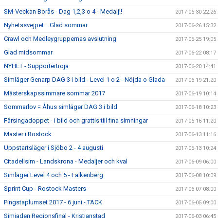
SM-Veckan Borås - Dag 1,2,3 o 4 - Medalj!!
2017-06-30 22:26
Nyhetssvejpet....Glad sommar
2017-06-26 15:32
Crawl och Medleygruppernas avslutning
2017-06-25 19:05
Glad midsommar
2017-06-22 08:17
NYHET - Supportertröja
2017-06-20 14:41
Simläger Genarp DAG 3 i bild - Level 1 o 2 - Nöjda o Glada
2017-06-19 21:20
Mästerskapssimmare sommar 2017
2017-06-19 10:14
Sommarlov = Åhus simläger DAG 3 i bild
2017-06-18 10:23
Färsingadoppet - i bild och grattis till fina simningar
2017-06-16 11:20
Master i Rostock
2017-06-13 11:16
Uppstartsläger i Sjöbo 2 - 4 augusti
2017-06-13 10:24
Citadellsim - Landskrona - Medaljer och kval
2017-06-09 06:00
Simläger Level 4 och 5 - Falkenberg
2017-06-08 10:09
Sprint Cup - Rostock Masters
2017-06-07 08:00
Pingstaplumset 2017 - 6 juni - TACK
2017-06-05 09:00
Simiaden Regionsfinal - Kristianstad
2017-06-03 06:45