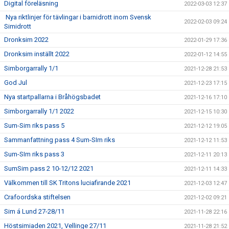
Digital föreläsning
2022-03-03 12:37
Nya riktlinjer för tävlingar i barnidrott inom Svensk
2022-02-03 09:24
Simidrott
Dronksim 2022
2022-01-29 17:36
Dronksim inställt 2022
2022-01-12 14:55
Simborgarrally 1/1
2021-12-28 21:53
God Jul
2021-12-23 17:15
Nya startpallarna i Bråhögsbadet
2021-12-16 17:10
Simborgarrally 1/1 2022
2021-12-15 10:30
Sum-Sim riks pass 5
2021-12-12 19:05
Sammanfattning pass 4 Sum-SIm riks
2021-12-12 11:53
Sum-SIm riks pass 3
2021-12-11 20:13
SumSim pass 2 10-12/12 2021
2021-12-11 14:33
Välkommen till SK Tritons luciafirande 2021
2021-12-03 12:47
Crafoordska stiftelsen
2021-12-02 09:21
Sim á Lund 27-28/11
2021-11-28 22:16
Höstsimiaden 2021, Vellinge 27/11
2021-11-28 21:52