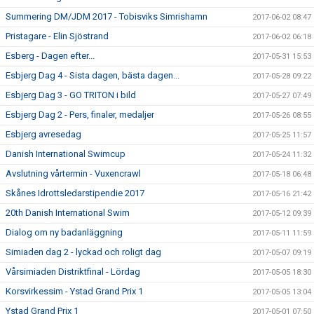
Summering DM/JDM 2017 - Tobisviks Simrishamn
2017-06-02 08:47
Pristagare - Elin Sjöstrand
2017-06-02 06:18
Esberg - Dagen efter...
2017-05-31 15:53
Esbjerg Dag 4 - Sista dagen, bästa dagen...
2017-05-28 09:22
Esbjerg Dag 3 - GO TRITON i bild
2017-05-27 07:49
Esbjerg Dag 2 - Pers, finaler, medaljer
2017-05-26 08:55
Esbjerg avresedag
2017-05-25 11:57
Danish International Swimcup
2017-05-24 11:32
Avslutning vårtermin - Vuxencrawl
2017-05-18 06:48
Skånes Idrottsledarstipendie 2017
2017-05-16 21:42
20th Danish International Swim
2017-05-12 09:39
Dialog om ny badanläggning
2017-05-11 11:59
Simiaden dag 2 - lyckad och roligt dag
2017-05-07 09:19
Vårsimiaden Distriktfinal - Lördag
2017-05-05 18:30
Korsvirkessim - Ystad Grand Prix 1
2017-05-05 13:04
Ystad Grand Prix 1
2017-05-01 07:50