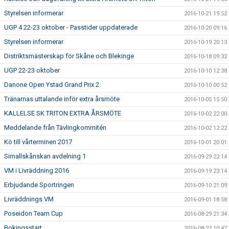
Styrelsen informerar
2016-10-21 19:52
UGP 4 22-23 oktober - Passtider uppdaterade
2016-10-20 09:16
Styrelsen informerar
2016-10-19 20:13
Distriktsmästerskap för Skåne och Blekinge
2016-10-18 09:32
UGP 22-23 oktober
2016-10-10 12:38
Danone Open Ystad Grand Prix 2
2016-10-10 00:52
Tränarnas uttalande inför extra årsmöte
2016-10-05 15:50
KALLELSE SK TRITON EXTRA ÅRSMÖTE
2016-10-02 22:00
Meddelande från Tävlingkommitén
2016-10-02 12:22
Kö till vårterminen 2017
2016-10-01 20:01
Simallskånskan avdelning 1
2016-09-29 22:14
VM i Livräddning 2016
2016-09-19 23:14
Erbjudande Sportringen
2016-09-10 21:09
Livräddnings VM
2016-09-01 18:58
Poseidon Team Cup
2016-08-29 21:34
Bokingsstart
2016-08-22 10:47