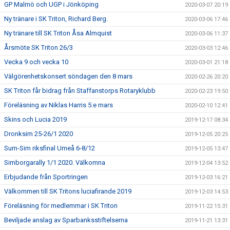
GP Malmö och UGP i Jönköping
2020-03-07 20:19
Ny tränare i SK Triton, Richard Berg.
2020-03-06 17:46
Ny tränare till SK Triton Åsa Almquist
2020-03-06 11:37
Årsmöte SK Triton 26/3
2020-03-03 12:46
Vecka 9 och vecka 10
2020-03-01 21:18
Välgörenhetskonsert söndagen den 8 mars
2020-02-26 20:20
SK Triton får bidrag från Staffanstorps Rotaryklubb
2020-02-23 19:50
Föreläsning av Niklas Harris 5:e mars
2020-02-10 12:41
Skins och Lucia 2019
2019-12-17 08:34
Dronksim 25-26/1 2020
2019-12-05 20:25
Sum-Sim riksfinal Umeå 6-8/12
2019-12-05 13:47
Simborgarally 1/1 2020. Välkomna
2019-12-04 13:52
Erbjudande från Sportringen
2019-12-03 16:21
Välkommen till SK Tritons luciafirande 2019
2019-12-03 14:53
Föreläsning för medlemmar i SK Triton
2019-11-22 15:31
Beviljade anslag av Sparbanksstiftelserna
2019-11-21 13:31