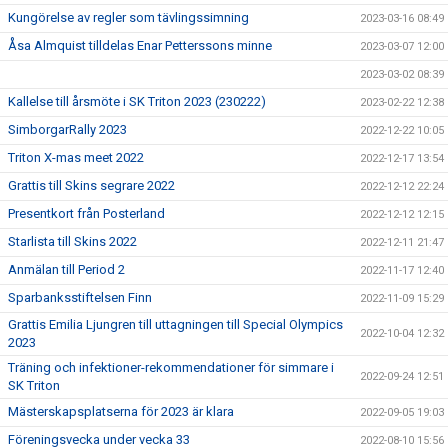
Kungörelse av regler som tävlingssimning
2023-03-16 08:49
Åsa Almquist tilldelas Enar Petterssons minne
2023-03-07 12:00
2023-03-02 08:39
Kallelse till årsmöte i SK Triton 2023 (230222)
2023-02-22 12:38
SimborgarRally 2023
2022-12-22 10:05
Triton X-mas meet 2022
2022-12-17 13:54
Grattis till Skins segrare 2022
2022-12-12 22:24
Presentkort från Posterland
2022-12-12 12:15
Starlista till Skins 2022
2022-12-11 21:47
Anmälan till Period 2
2022-11-17 12:40
Sparbanksstiftelsen Finn
2022-11-09 15:29
Grattis Emilia Ljungren till uttagningen till Special Olympics
2022-10-04 12:32
2023
Träning och infektioner-rekommendationer för simmare i
2022-09-24 12:51
SK Triton
Mästerskapsplatserna för 2023 är klara
2022-09-05 19:03
Föreningsvecka under vecka 33
2022-08-10 15:56