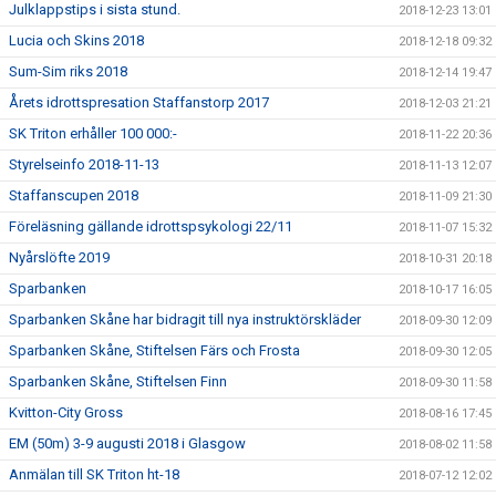
Julklappstips i sista stund.
2018-12-23 13:01
Lucia och Skins 2018
2018-12-18 09:32
Sum-Sim riks 2018
2018-12-14 19:47
Årets idrottspresation Staffanstorp 2017
2018-12-03 21:21
SK Triton erhåller 100 000:-
2018-11-22 20:36
Styrelseinfo 2018-11-13
2018-11-13 12:07
Staffanscupen 2018
2018-11-09 21:30
Föreläsning gällande idrottspsykologi 22/11
2018-11-07 15:32
Nyårslöfte 2019
2018-10-31 20:18
Sparbanken
2018-10-17 16:05
Sparbanken Skåne har bidragit till nya instruktörskläder
2018-09-30 12:09
Sparbanken Skåne, Stiftelsen Färs och Frosta
2018-09-30 12:05
Sparbanken Skåne, Stiftelsen Finn
2018-09-30 11:58
Kvitton-City Gross
2018-08-16 17:45
EM (50m) 3-9 augusti 2018 i Glasgow
2018-08-02 11:58
Anmälan till SK Triton ht-18
2018-07-12 12:02