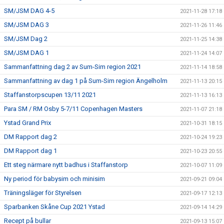
SM/JSM DAG 4-5
2021-11-28 17:18
SM/JSM DAG 3
2021-11-26 11:46
SM/JSM Dag 2
2021-11-25 14:38
SM/JSM DAG 1
2021-11-24 14:07
Sammanfattning dag 2 av Sum-Sim region 2021
2021-11-14 18:58
Sammanfattning av dag 1 på Sum-Sim region Ängelholm
2021-11-13 20:15
Staffanstorpscupen 13/11 2021
2021-11-13 16:13
Para SM / RM Osby 5-7/11 Copenhagen Masters
2021-11-07 21:18
Ystad Grand Prix
2021-10-31 18:15
DM Rapport dag 2
2021-10-24 19:23
DM Rapport dag 1
2021-10-23 20:55
Ett steg närmare nytt badhus i Staffanstorp
2021-10-07 11:09
Ny period för babysim och minisim
2021-09-21 09:04
Träningsläger för Styrelsen
2021-09-17 12:13
Sparbanken Skåne Cup 2021 Ystad
2021-09-14 14:29
Recept på bullar
2021-09-13 15:07