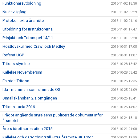
Funktionärsutbildning
2016-11-02 18:30
Nu är vi igång!
2016-11-02 09:29
Protokoll extra årsmöte
2016-11-02 01:16
Utbildning för instruktörerna
2016-11-01 17:47
Prisjakt och Tritonspel 14/11
2016-11-01 09:28
Höstlovskul med Crawl och Medley
2016-10-31 17:05
Referat UGP
2016-10-31 11:07
Tritons styrelse
2016-10-28 13:42
Kallelse Novembersim
2016-10-28 08:42
En stolt Tritoon
2016-10-26 12:35
Ida - mamman som simmade OS
2016-10-25 21:09
Simallskånskan 2:a omgången
2016-10-25 18:41
Tritons Lucia 2016
2016-10-25 14:07
Frågor angående styrelsens publicerade dokument inför
2016-10-24 18:18
årsmötet
Årets idrottsprestation 2015
2016-10-21 21:00
Kallelse och dagordning till Extra Årsmöte SK Triton
2016-10-21 19:55