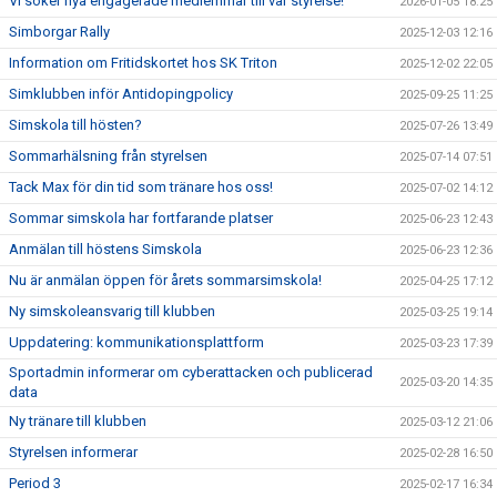
Vi söker nya engagerade medlemmar till vår styrelse!
2026-01-05 18:25
Simborgar Rally
2025-12-03 12:16
Information om Fritidskortet hos SK Triton
2025-12-02 22:05
Simklubben inför Antidopingpolicy
2025-09-25 11:25
Simskola till hösten?
2025-07-26 13:49
Sommarhälsning från styrelsen
2025-07-14 07:51
Tack Max för din tid som tränare hos oss!
2025-07-02 14:12
Sommar simskola har fortfarande platser
2025-06-23 12:43
Anmälan till höstens Simskola
2025-06-23 12:36
Nu är anmälan öppen för årets sommarsimskola!
2025-04-25 17:12
Ny simskoleansvarig till klubben
2025-03-25 19:14
Uppdatering: kommunikationsplattform
2025-03-23 17:39
Sportadmin informerar om cyberattacken och publicerad
2025-03-20 14:35
data
Ny tränare till klubben
2025-03-12 21:06
Styrelsen informerar
2025-02-28 16:50
Period 3
2025-02-17 16:34