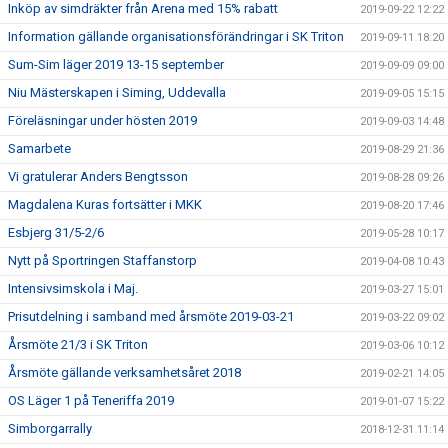
Inköp av simdräkter från Arena med 15% rabatt
2019-09-22 12:22
Information gällande organisationsförändringar i SK Triton
2019-09-11 18:20
Sum-Sim läger 2019 13-15 september
2019-09-09 09:00
Niu Mästerskapen i Siming, Uddevalla
2019-09-05 15:15
Föreläsningar under hösten 2019
2019-09-03 14:48
Samarbete
2019-08-29 21:36
Vi gratulerar Anders Bengtsson
2019-08-28 09:26
Magdalena Kuras fortsätter i MKK
2019-08-20 17:46
Esbjerg 31/5-2/6
2019-05-28 10:17
Nytt på Sportringen Staffanstorp
2019-04-08 10:43
Intensivsimskola i Maj.
2019-03-27 15:01
Prisutdelning i samband med årsmöte 2019-03-21
2019-03-22 09:02
Årsmöte 21/3 i SK Triton
2019-03-06 10:12
Årsmöte gällande verksamhetsåret 2018
2019-02-21 14:05
OS Läger 1 på Teneriffa 2019
2019-01-07 15:22
Simborgarrally
2018-12-31 11:14