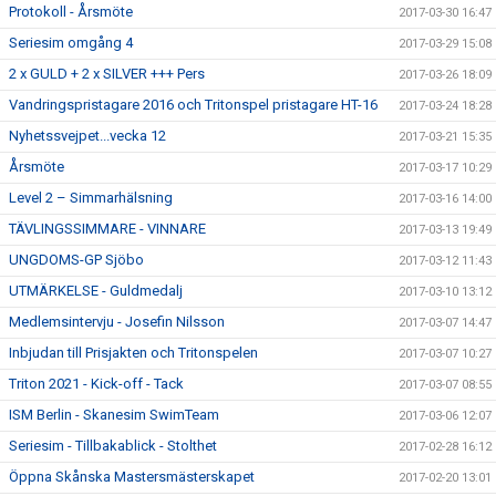
Protokoll - Årsmöte
2017-03-30 16:47
Seriesim omgång 4
2017-03-29 15:08
2 x GULD + 2 x SILVER +++ Pers
2017-03-26 18:09
Vandringspristagare 2016 och Tritonspel pristagare HT-16
2017-03-24 18:28
Nyhetssvejpet...vecka 12
2017-03-21 15:35
Årsmöte
2017-03-17 10:29
Level 2 – Simmarhälsning
2017-03-16 14:00
TÄVLINGSSIMMARE - VINNARE
2017-03-13 19:49
UNGDOMS-GP Sjöbo
2017-03-12 11:43
UTMÄRKELSE - Guldmedalj
2017-03-10 13:12
Medlemsintervju - Josefin Nilsson
2017-03-07 14:47
Inbjudan till Prisjakten och Tritonspelen
2017-03-07 10:27
Triton 2021 - Kick-off - Tack
2017-03-07 08:55
ISM Berlin - Skanesim SwimTeam
2017-03-06 12:07
Seriesim - Tillbakablick - Stolthet
2017-02-28 16:12
Öppna Skånska Mastersmästerskapet
2017-02-20 13:01