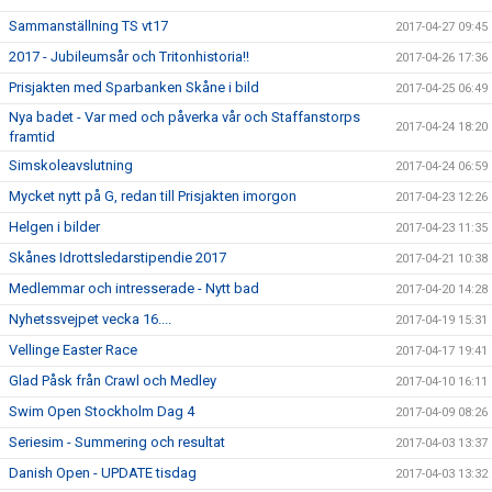
Sammanställning TS vt17
2017-04-27 09:45
2017 - Jubileumsår och Tritonhistoria!!
2017-04-26 17:36
Prisjakten med Sparbanken Skåne i bild
2017-04-25 06:49
Nya badet - Var med och påverka vår och Staffanstorps
2017-04-24 18:20
framtid
Simskoleavslutning
2017-04-24 06:59
Mycket nytt på G, redan till Prisjakten imorgon
2017-04-23 12:26
Helgen i bilder
2017-04-23 11:35
Skånes Idrottsledarstipendie 2017
2017-04-21 10:38
Medlemmar och intresserade - Nytt bad
2017-04-20 14:28
Nyhetssvejpet vecka 16....
2017-04-19 15:31
Vellinge Easter Race
2017-04-17 19:41
Glad Påsk från Crawl och Medley
2017-04-10 16:11
Swim Open Stockholm Dag 4
2017-04-09 08:26
Seriesim - Summering och resultat
2017-04-03 13:37
Danish Open - UPDATE tisdag
2017-04-03 13:32