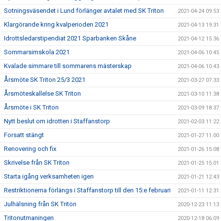
Sotningsväsendet i Lund förlänger avtalet med SK Triton
2021-04-24 09:53
Klargörande kring kvalperioden 2021
2021-04-13 19:31
Idrottsledarstipendiat 2021 Sparbanken Skåne
2021-04-12 15:36
Sommarsimskola 2021
2021-04-06 10:45
Kvalade simmare till sommarens mästerskap
2021-04-06 10:43
Årsmöte SK Triton 25/3 2021
2021-03-27 07:33
Årsmöteskallelse SK Triton
2021-03-10 11:38
Årsmöte i SK Triton
2021-03-09 18:37
Nytt beslut om idrotten i Staffanstorp
2021-02-03 11:22
Forsatt stängt
2021-01-27 11:00
Renovering och fix
2021-01-26 15:08
Skrivelse från SK Triton
2021-01-25 15:01
Starta igång verksamheten igen
2021-01-21 12:43
Restriktionerna förlängs i Staffanstorp till den 15:e februari
2021-01-11 12:31
Julhälsning från SK Triton
2020-12-23 11:13
Tritonutmaningen
2020-12-18 06:09