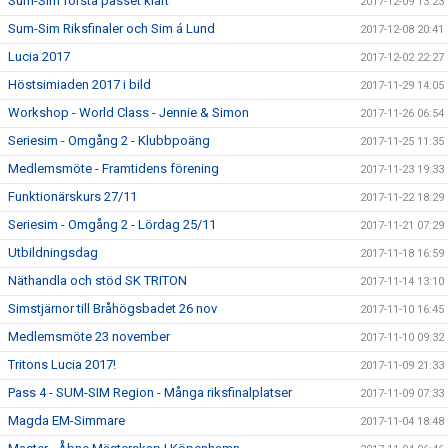
Sum-Sim första passet klart
2017-12-09 13:23
Sum-Sim Riksfinaler och Sim á Lund
2017-12-08 20:41
Lucia 2017
2017-12-02 22:27
Höstsimiaden 2017 i bild
2017-11-29 14:05
Workshop - World Class - Jennie & Simon
2017-11-26 06:54
Seriesim - Omgång 2 - Klubbpoäng
2017-11-25 11:35
Medlemsmöte - Framtidens förening
2017-11-23 19:33
Funktionärskurs 27/11
2017-11-22 18:29
Seriesim - Omgång 2 - Lördag 25/11
2017-11-21 07:29
Utbildningsdag
2017-11-18 16:59
Näthandla och stöd SK TRITON
2017-11-14 13:10
Simstjärnor till Bråhögsbadet 26 nov
2017-11-10 16:45
Medlemsmöte 23 november
2017-11-10 09:32
Tritons Lucia 2017!
2017-11-09 21:33
Pass 4 - SUM-SIM Region - Många riksfinalplatser
2017-11-09 07:33
Magda EM-Simmare
2017-11-04 18:48