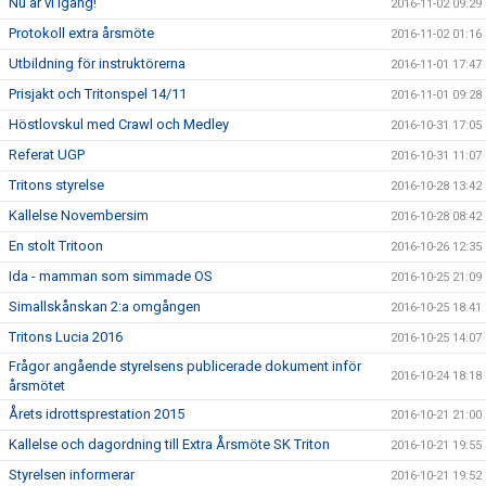
Nu är vi igång!
2016-11-02 09:29
Protokoll extra årsmöte
2016-11-02 01:16
Utbildning för instruktörerna
2016-11-01 17:47
Prisjakt och Tritonspel 14/11
2016-11-01 09:28
Höstlovskul med Crawl och Medley
2016-10-31 17:05
Referat UGP
2016-10-31 11:07
Tritons styrelse
2016-10-28 13:42
Kallelse Novembersim
2016-10-28 08:42
En stolt Tritoon
2016-10-26 12:35
Ida - mamman som simmade OS
2016-10-25 21:09
Simallskånskan 2:a omgången
2016-10-25 18:41
Tritons Lucia 2016
2016-10-25 14:07
Frågor angående styrelsens publicerade dokument inför
2016-10-24 18:18
årsmötet
Årets idrottsprestation 2015
2016-10-21 21:00
Kallelse och dagordning till Extra Årsmöte SK Triton
2016-10-21 19:55
Styrelsen informerar
2016-10-21 19:52