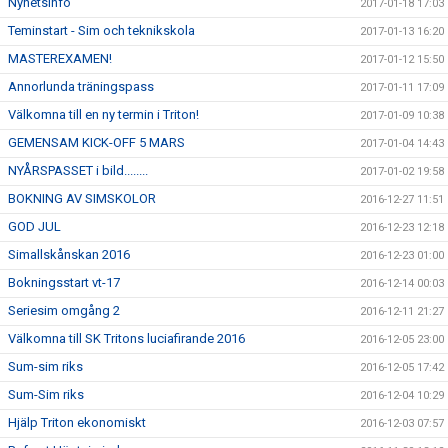
Nyhetsinfo
2017-01-18 17:03
Teminstart - Sim och teknikskola
2017-01-13 16:20
MASTEREXAMEN!
2017-01-12 15:50
Annorlunda träningspass
2017-01-11 17:09
Välkomna till en ny termin i Triton!
2017-01-09 10:38
GEMENSAM KICK-OFF 5 MARS
2017-01-04 14:43
NYÅRSPASSET i bild........
2017-01-02 19:58
BOKNING AV SIMSKOLOR
2016-12-27 11:51
GOD JUL
2016-12-23 12:18
Simallskånskan 2016
2016-12-23 01:00
Bokningsstart vt-17
2016-12-14 00:03
Seriesim omgång 2
2016-12-11 21:27
Välkomna till SK Tritons luciafirande 2016
2016-12-05 23:00
Sum-sim riks
2016-12-05 17:42
Sum-Sim riks
2016-12-04 10:29
Hjälp Triton ekonomiskt
2016-12-03 07:57