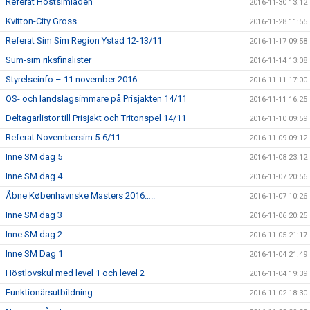
Referat Höstsimiaden
2016-11-30 13:12
Kvitton-City Gross
2016-11-28 11:55
Referat Sim Sim Region Ystad 12-13/11
2016-11-17 09:58
Sum-sim riksfinalister
2016-11-14 13:08
Styrelseinfo – 11 november 2016
2016-11-11 17:00
OS- och landslagsimmare på Prisjakten 14/11
2016-11-11 16:25
Deltagarlistor till Prisjakt och Tritonspel 14/11
2016-11-10 09:59
Referat Novembersim 5-6/11
2016-11-09 09:12
Inne SM dag 5
2016-11-08 23:12
Inne SM dag 4
2016-11-07 20:56
Åbne Københavnske Masters 2016…..
2016-11-07 10:26
Inne SM dag 3
2016-11-06 20:25
Inne SM dag 2
2016-11-05 21:17
Inne SM Dag 1
2016-11-04 21:49
Höstlovskul med level 1 och level 2
2016-11-04 19:39
Funktionärsutbildning
2016-11-02 18:30