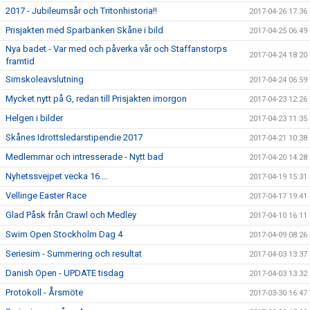
2017 - Jubileumsår och Tritonhistoria!!
2017-04-26 17:36
Prisjakten med Sparbanken Skåne i bild
2017-04-25 06:49
Nya badet - Var med och påverka vår och Staffanstorps
2017-04-24 18:20
framtid
Simskoleavslutning
2017-04-24 06:59
Mycket nytt på G, redan till Prisjakten imorgon
2017-04-23 12:26
Helgen i bilder
2017-04-23 11:35
Skånes Idrottsledarstipendie 2017
2017-04-21 10:38
Medlemmar och intresserade - Nytt bad
2017-04-20 14:28
Nyhetssvejpet vecka 16....
2017-04-19 15:31
Vellinge Easter Race
2017-04-17 19:41
Glad Påsk från Crawl och Medley
2017-04-10 16:11
Swim Open Stockholm Dag 4
2017-04-09 08:26
Seriesim - Summering och resultat
2017-04-03 13:37
Danish Open - UPDATE tisdag
2017-04-03 13:32
Protokoll - Årsmöte
2017-03-30 16:47