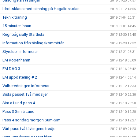
Säsongstart tävlingar
2018-01-20 07:57
Idrottsklass med simning på Hagalidskolan
2018-01-12 14:55
Teknik träning
2018-01-04 20:31
15 minuter innan
2018-01-01 14:45
Regnbågsrally Startlista
2017-12-30 19:45
Information från tävlingskommittén
2017-12-29 12:32
Styrelsen informerar
2017-12-21 06:31
EM Köpenhamn
2017-12-18 05:09
EM DAG 3
2017-12-16 08:42
EM uppdatering # 2
2017-12-14 06:14
Valberedningen informerar
2017-12-12 12:33
Sista passet Två medaljer
2017-12-10 22:30
Sim a Lund pass 4
2017-12-10 20:50
Pass 3 Sim á Lund
2017-12-10 12:28
Pass 4 söndag morgon Sum-Sim
2017-12-10 12:27
Vårt pass två tävlingens tredje
2017-12-09 21:23