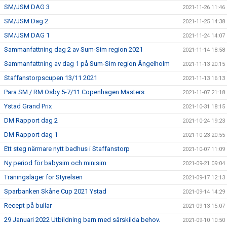
SM/JSM DAG 3
2021-11-26 11:46
SM/JSM Dag 2
2021-11-25 14:38
SM/JSM DAG 1
2021-11-24 14:07
Sammanfattning dag 2 av Sum-Sim region 2021
2021-11-14 18:58
Sammanfattning av dag 1 på Sum-Sim region Ängelholm
2021-11-13 20:15
Staffanstorpscupen 13/11 2021
2021-11-13 16:13
Para SM / RM Osby 5-7/11 Copenhagen Masters
2021-11-07 21:18
Ystad Grand Prix
2021-10-31 18:15
DM Rapport dag 2
2021-10-24 19:23
DM Rapport dag 1
2021-10-23 20:55
Ett steg närmare nytt badhus i Staffanstorp
2021-10-07 11:09
Ny period för babysim och minisim
2021-09-21 09:04
Träningsläger för Styrelsen
2021-09-17 12:13
Sparbanken Skåne Cup 2021 Ystad
2021-09-14 14:29
Recept på bullar
2021-09-13 15:07
29 Januari 2022 Utbildning barn med särskilda behov.
2021-09-10 10:50