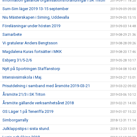
Information gällande organisationsförändringar i SK Triton
2019-09-11 18:20
Sum-Sim läger 2019 13-15 september
2019-09-09 09:00
Niu Mästerskapen i Siming, Uddevalla
2019-09-05 15:15
Föreläsningar under hösten 2019
2019-09-03 14:48
Samarbete
2019-08-29 21:36
Vi gratulerar Anders Bengtsson
2019-08-28 09:26
Magdalena Kuras fortsätter i MKK
2019-08-20 17:46
Esbjerg 31/5-2/6
2019-05-28 10:17
Nytt på Sportringen Staffanstorp
2019-04-08 10:43
Intensivsimskola i Maj.
2019-03-27 15:01
Prisutdelning i samband med årsmöte 2019-03-21
2019-03-22 09:02
Årsmöte 21/3 i SK Triton
2019-03-06 10:12
Årsmöte gällande verksamhetsåret 2018
2019-02-21 14:05
OS Läger 1 på Teneriffa 2019
2019-01-07 15:22
Simborgarrally
2018-12-31 11:14
Julklappstips i sista stund.
2018-12-23 13:01