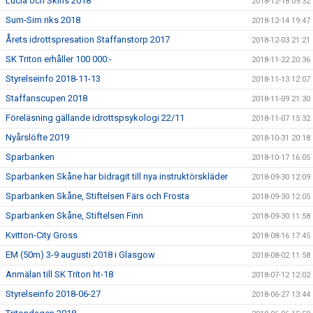
Lucia och Skins 2018
2018-12-18 09:32
Sum-Sim riks 2018
2018-12-14 19:47
Årets idrottspresation Staffanstorp 2017
2018-12-03 21:21
SK Triton erhåller 100 000:-
2018-11-22 20:36
Styrelseinfo 2018-11-13
2018-11-13 12:07
Staffanscupen 2018
2018-11-09 21:30
Föreläsning gällande idrottspsykologi 22/11
2018-11-07 15:32
Nyårslöfte 2019
2018-10-31 20:18
Sparbanken
2018-10-17 16:05
Sparbanken Skåne har bidragit till nya instruktörskläder
2018-09-30 12:09
Sparbanken Skåne, Stiftelsen Färs och Frosta
2018-09-30 12:05
Sparbanken Skåne, Stiftelsen Finn
2018-09-30 11:58
Kvitton-City Gross
2018-08-16 17:45
EM (50m) 3-9 augusti 2018 i Glasgow
2018-08-02 11:58
Anmälan till SK Triton ht-18
2018-07-12 12:02
Styrelseinfo 2018-06-27
2018-06-27 13:44