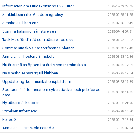
Information om Fritidskortet hos SK Triton
2025-12-02 22:05
Simklubben inför Antidopingpolicy
2025-09-25 11:25
Simskola till hösten?
2025-07-26 13:49
Sommarhälsning från styrelsen
2025-07-14 07:51
Tack Max för din tid som tränare hos oss!
2025-07-02 14:12
Sommar simskola har fortfarande platser
2025-06-23 12:43
Anmälan till höstens Simskola
2025-06-23 12:36
Nu är anmälan öppen för årets sommarsimskola!
2025-04-25 17:12
Ny simskoleansvarig till klubben
2025-03-25 19:14
Uppdatering: kommunikationsplattform
2025-03-23 17:39
Sportadmin informerar om cyberattacken och publicerad
2025-03-20 14:35
data
Ny tränare till klubben
2025-03-12 21:06
Styrelsen informerar
2025-02-28 16:50
Period 3
2025-02-17 16:34
Anmälan till simskola Period 3
2025-02-04