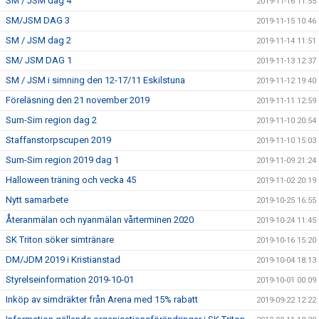
SM / JSM dag 4
2019-11-16 11:55
SM/JSM DAG 3
2019-11-15 10:46
SM / JSM dag 2
2019-11-14 11:51
SM/ JSM DAG 1
2019-11-13 12:37
SM / JSM i simning den 12-17/11 Eskilstuna
2019-11-12 19:40
Föreläsning den 21 november 2019
2019-11-11 12:59
Sum-Sim region dag 2
2019-11-10 20:54
Staffanstorpscupen 2019
2019-11-10 15:03
Sum-Sim region 2019 dag 1
2019-11-09 21:24
Halloween träning och vecka 45
2019-11-02 20:19
Nytt samarbete
2019-10-25 16:55
Återanmälan och nyanmälan vårterminen 2020
2019-10-24 11:45
SK Triton söker simtränare
2019-10-16 15:20
DM/JDM 2019 i Kristianstad
2019-10-04 18:13
Styrelseinformation 2019-10-01
2019-10-01 00:09
Inköp av simdräkter från Arena med 15% rabatt
2019-09-22 12:22