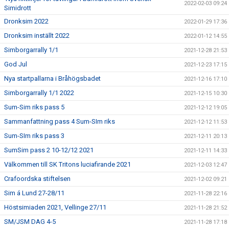
2022-02-03 09:24
Simidrott
Dronksim 2022
2022-01-29 17:36
Dronksim inställt 2022
2022-01-12 14:55
Simborgarrally 1/1
2021-12-28 21:53
God Jul
2021-12-23 17:15
Nya startpallarna i Bråhögsbadet
2021-12-16 17:10
Simborgarrally 1/1 2022
2021-12-15 10:30
Sum-Sim riks pass 5
2021-12-12 19:05
Sammanfattning pass 4 Sum-SIm riks
2021-12-12 11:53
Sum-SIm riks pass 3
2021-12-11 20:13
SumSim pass 2 10-12/12 2021
2021-12-11 14:33
Välkommen till SK Tritons luciafirande 2021
2021-12-03 12:47
Crafoordska stiftelsen
2021-12-02 09:21
Sim á Lund 27-28/11
2021-11-28 22:16
Höstsimiaden 2021, Vellinge 27/11
2021-11-28 21:52
SM/JSM DAG 4-5
2021-11-28 17:18