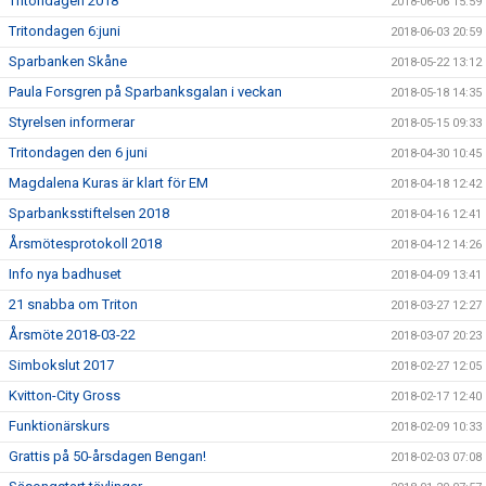
Tritondagen 2018
2018-06-06 15:59
Tritondagen 6:juni
2018-06-03 20:59
Sparbanken Skåne
2018-05-22 13:12
Paula Forsgren på Sparbanksgalan i veckan
2018-05-18 14:35
Styrelsen informerar
2018-05-15 09:33
Tritondagen den 6 juni
2018-04-30 10:45
Magdalena Kuras är klart för EM
2018-04-18 12:42
Sparbanksstiftelsen 2018
2018-04-16 12:41
Årsmötesprotokoll 2018
2018-04-12 14:26
Info nya badhuset
2018-04-09 13:41
21 snabba om Triton
2018-03-27 12:27
Årsmöte 2018-03-22
2018-03-07 20:23
Simbokslut 2017
2018-02-27 12:05
Kvitton-City Gross
2018-02-17 12:40
Funktionärskurs
2018-02-09 10:33
Grattis på 50-årsdagen Bengan!
2018-02-03 07:08