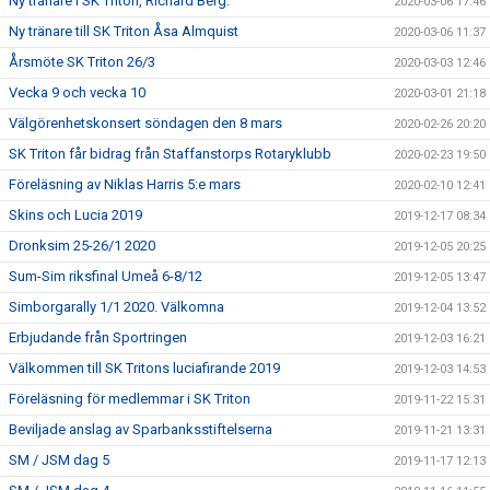
Ny tränare i SK Triton, Richard Berg.
2020-03-06 17:46
Ny tränare till SK Triton Åsa Almquist
2020-03-06 11:37
Årsmöte SK Triton 26/3
2020-03-03 12:46
Vecka 9 och vecka 10
2020-03-01 21:18
Välgörenhetskonsert söndagen den 8 mars
2020-02-26 20:20
SK Triton får bidrag från Staffanstorps Rotaryklubb
2020-02-23 19:50
Föreläsning av Niklas Harris 5:e mars
2020-02-10 12:41
Skins och Lucia 2019
2019-12-17 08:34
Dronksim 25-26/1 2020
2019-12-05 20:25
Sum-Sim riksfinal Umeå 6-8/12
2019-12-05 13:47
Simborgarally 1/1 2020. Välkomna
2019-12-04 13:52
Erbjudande från Sportringen
2019-12-03 16:21
Välkommen till SK Tritons luciafirande 2019
2019-12-03 14:53
Föreläsning för medlemmar i SK Triton
2019-11-22 15:31
Beviljade anslag av Sparbanksstiftelserna
2019-11-21 13:31
SM / JSM dag 5
2019-11-17 12:13