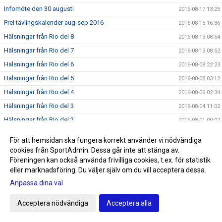
Infomöte den 30 augusti
2016-08-17 13:25
Prel tävlingskalender aug-sep 2016
2016-08-15 16:36
Hälsningar från Rio del 8
2016-08-13 08:54
Hälsningar från Rio del 7
2016-08-13 08:52
Hälsningar från Rio del 6
2016-08-08 22:23
Hälsningar från Rio del 5
2016-08-08 03:12
Hälsningar från Rio del 4
2016-08-06 02:34
Hälsningar från Rio del 3
2016-08-04 11:02
Hälsningar från Rio del 2
2016-08-01 09:02
Första hälsningen från Rio
2016-07-28 22:40
För att hemsidan ska fungera korrekt använder vi nödvändiga
SNART OLYMPISKA SOMMARSPELEN 2016
2016-07-24 11:59
cookies från SportAdmin. Dessa går inte att stänga av.
Föreningen kan också använda frivilliga cookies, t.ex. för statistik
Triton i radio
2016-07-20 13:00
eller marknadsföring. Du väljer själv om du vill acceptera dessa.
Sommarrea på Sportringen
2016-07-12 22:19
Anpassa dina val
SM/JSM dag 5
2016-07-11 22:23
Triton-trio laddar för Rio
Acceptera nödvändiga
Acceptera alla
2016-07-11 12:47
SM/JSM dag4
2016-07-09 21:21