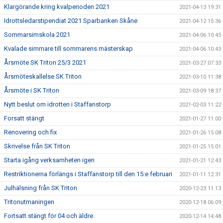
Klargörande kring kvalperioden 2021
2021-04-13 19:31
Idrottsledarstipendiat 2021 Sparbanken Skåne
2021-04-12 15:36
Sommarsimskola 2021
2021-04-06 10:45
Kvalade simmare till sommarens mästerskap
2021-04-06 10:43
Årsmöte SK Triton 25/3 2021
2021-03-27 07:33
Årsmöteskallelse SK Triton
2021-03-10 11:38
Årsmöte i SK Triton
2021-03-09 18:37
Nytt beslut om idrotten i Staffanstorp
2021-02-03 11:22
Forsatt stängt
2021-01-27 11:00
Renovering och fix
2021-01-26 15:08
Skrivelse från SK Triton
2021-01-25 15:01
Starta igång verksamheten igen
2021-01-21 12:43
Restriktionerna förlängs i Staffanstorp till den 15:e februari
2021-01-11 12:31
Julhälsning från SK Triton
2020-12-23 11:13
Tritonutmaningen
2020-12-18 06:09
Fortsatt stängt för 04 och äldre.
2020-12-14 14:48