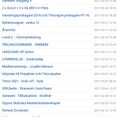
Seriesim omgång 4
2017-03-29 15:08
2 x GULD + 2 x SILVER +++ Pers
2017-03-26 18:09
Vandringspristagare 2016 och Tritonspel pristagare HT-16
2017-03-24 18:28
Nyhetssvejpet...vecka 12
2017-03-21 15:35
Årsmöte
2017-03-17 10:29
Level 2 – Simmarhälsning
2017-03-16 14:00
TÄVLINGSSIMMARE - VINNARE
2017-03-13 19:49
UNGDOMS-GP Sjöbo
2017-03-12 11:43
UTMÄRKELSE - Guldmedalj
2017-03-10 13:12
Medlemsintervju - Josefin Nilsson
2017-03-07 14:47
Inbjudan till Prisjakten och Tritonspelen
2017-03-07 10:27
Triton 2021 - Kick-off - Tack
2017-03-07 08:55
ISM Berlin - Skanesim SwimTeam
2017-03-06 12:07
Seriesim - Tillbakablick - Stolthet
2017-02-28 16:12
Öppna Skånska Mastersmästerskapet
2017-02-20 13:01
Referat Dronksim
2017-02-16 12:49