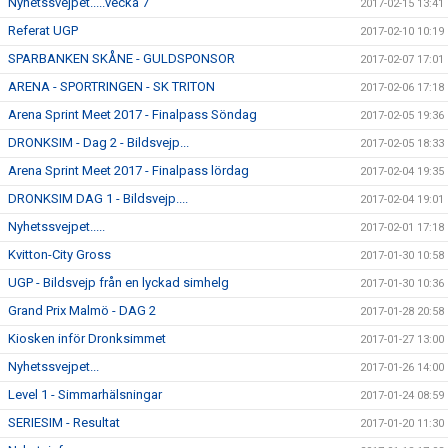
Nyhetssvejpet.....vecka 7
2017-02-15 13:41
Referat UGP
2017-02-10 10:19
SPARBANKEN SKÅNE - GULDSPONSOR
2017-02-07 17:01
ARENA - SPORTRINGEN - SK TRITON
2017-02-06 17:18
Arena Sprint Meet 2017 - Finalpass Söndag
2017-02-05 19:36
DRONKSIM - Dag 2 - Bildsvejp...
2017-02-05 18:33
Arena Sprint Meet 2017 - Finalpass lördag
2017-02-04 19:35
DRONKSIM DAG 1 - Bildsvejp....
2017-02-04 19:01
Nyhetssvejpet.....
2017-02-01 17:18
Kvitton-City Gross
2017-01-30 10:58
UGP - Bildsvejp från en lyckad simhelg
2017-01-30 10:36
Grand Prix Malmö - DAG 2
2017-01-28 20:58
Kiosken inför Dronksimmet
2017-01-27 13:00
Nyhetssvejpet...
2017-01-26 14:00
Level 1 - Simmarhälsningar
2017-01-24 08:59
SERIESIM - Resultat
2017-01-20 11:30