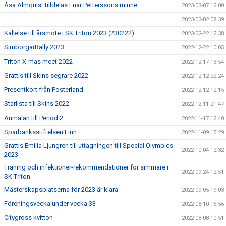
Åsa Almquist tilldelas Enar Petterssons minne
2023-03-07 12:00
2023-03-02 08:39
Kallelse till årsmöte i SK Triton 2023 (230222)
2023-02-22 12:38
SimborgarRally 2023
2022-12-22 10:05
Triton X-mas meet 2022
2022-12-17 13:54
Grattis till Skins segrare 2022
2022-12-12 22:24
Presentkort från Posterland
2022-12-12 12:15
Starlista till Skins 2022
2022-12-11 21:47
Anmälan till Period 2
2022-11-17 12:40
Sparbanksstiftelsen Finn
2022-11-09 15:29
Grattis Emilia Ljungren till uttagningen till Special Olympics
2022-10-04 12:32
2023
Träning och infektioner-rekommendationer för simmare i
2022-09-24 12:51
SK Triton
Mästerskapsplatserna för 2023 är klara
2022-09-05 19:03
Föreningsvecka under vecka 33
2022-08-10 15:56
Citygross kvitton
2022-08-08 10:51