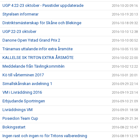
UGP 4 22-23 oktober - Passtider uppdaterade
2016-10-20 09:16
Styrelsen informerar
2016-10-19 20:13
Distriktsmästerskap för Skåne och Blekinge
2016-10-18 09:32
UGP 22-23 oktober
2016-10-10 12:38
Danone Open Ystad Grand Prix 2
2016-10-10 00:52
Tränarnas uttalande inför extra årsmöte
2016-10-05 15:50
KALLELSE SK TRITON EXTRA ÅRSMÖTE
2016-10-02 22:00
Meddelande från Tävlingkommitén
2016-10-02 12:22
Kö till vårterminen 2017
2016-10-01 20:01
Simallskånskan avdelning 1
2016-09-29 22:14
VM i Livräddning 2016
2016-09-19 23:14
Erbjudande Sportringen
2016-09-10 21:09
Livräddnings VM
2016-09-01 18:58
Poseidon Team Cup
2016-08-29 21:34
Bokingsstart
2016-08-22 10:47
Ingen rast och ingen ro för Tritons valberedning
2016-08-19 12:19