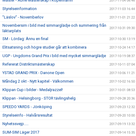
Master - Åbne Mästerskap I Köpenhamn
2017-11-04 06:46
Styrelseinformation
2017-11-03 16:44
”Läslov” - Novemberlov
2017-11-01 21:22
Novembersim i bild med simmarglädje och summering från
2017-10-31 09:30
läktarplats
SM - Lördag: Ännu en final
2017-10-30 13:19
Elitsatsning och högre studier går att kombinera
2017-10-24 14:17
UGP - Ungdoms Grand Prix i bild med mycket simmarglädje
2017-10-19 08:37
Refererat Distriktsmästerskap
2017-10-11 07:04
YSTAD GRAND PRIX - Danone Open
2017-10-06 11:21
Måndag 2 okt - Nytt kapitel - Välkommen
2017-10-02 16:50
Klippan Cup i bilder - Medaljrazzel!
2017-10-01 08:53
Klippan - Helsingborg - STOR tävlingshelg
2017-09-28 20:36
SPEEDO YARDS - Jönköping
2017-09-23 12:32
Styrelseinfo - Halvårsresultat
2017-09-20 10:00
Nyhetssvejp.....
2017-09-19 13:32
SUM-SIM Läger 2017
2017-09-14 15:35