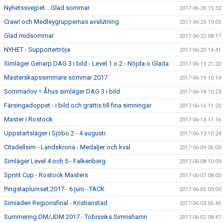
Nyhetssvejpet....Glad sommar
2017-06-26 15:32
Crawl och Medleygruppernas avslutning
2017-06-25 19:05
Glad midsommar
2017-06-22 08:17
NYHET - Supportertröja
2017-06-20 14:41
Simläger Genarp DAG 3 i bild - Level 1 o 2 - Nöjda o Glada
2017-06-19 21:20
Mästerskapssimmare sommar 2017
2017-06-19 10:14
Sommarlov = Åhus simläger DAG 3 i bild
2017-06-18 10:23
Färsingadoppet - i bild och grattis till fina simningar
2017-06-16 11:20
Master i Rostock
2017-06-13 11:16
Uppstartsläger i Sjöbo 2 - 4 augusti
2017-06-13 10:24
Citadellsim - Landskrona - Medaljer och kval
2017-06-09 06:00
Simläger Level 4 och 5 - Falkenberg
2017-06-08 10:09
Sprint Cup - Rostock Masters
2017-06-07 08:00
Pingstaplumset 2017 - 6 juni - TACK
2017-06-05 09:00
Simiaden Regionsfinal - Kristianstad
2017-06-03 06:45
Summering DM/JDM 2017 - Tobisviks Simrishamn
2017-06-02 08:47