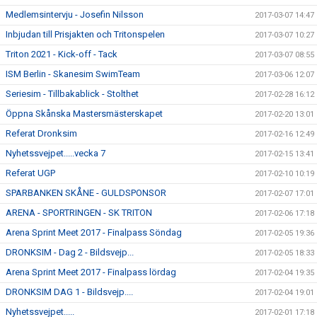
Medlemsintervju - Josefin Nilsson
2017-03-07 14:47
Inbjudan till Prisjakten och Tritonspelen
2017-03-07 10:27
Triton 2021 - Kick-off - Tack
2017-03-07 08:55
ISM Berlin - Skanesim SwimTeam
2017-03-06 12:07
Seriesim - Tillbakablick - Stolthet
2017-02-28 16:12
Öppna Skånska Mastersmästerskapet
2017-02-20 13:01
Referat Dronksim
2017-02-16 12:49
Nyhetssvejpet.....vecka 7
2017-02-15 13:41
Referat UGP
2017-02-10 10:19
SPARBANKEN SKÅNE - GULDSPONSOR
2017-02-07 17:01
ARENA - SPORTRINGEN - SK TRITON
2017-02-06 17:18
Arena Sprint Meet 2017 - Finalpass Söndag
2017-02-05 19:36
DRONKSIM - Dag 2 - Bildsvejp...
2017-02-05 18:33
Arena Sprint Meet 2017 - Finalpass lördag
2017-02-04 19:35
DRONKSIM DAG 1 - Bildsvejp....
2017-02-04 19:01
Nyhetssvejpet.....
2017-02-01 17:18