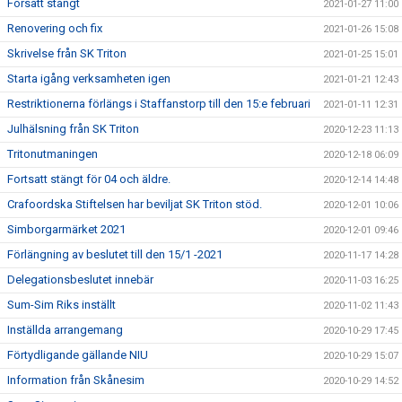
Forsatt stängt
2021-01-27 11:00
Renovering och fix
2021-01-26 15:08
Skrivelse från SK Triton
2021-01-25 15:01
Starta igång verksamheten igen
2021-01-21 12:43
Restriktionerna förlängs i Staffanstorp till den 15:e februari
2021-01-11 12:31
Julhälsning från SK Triton
2020-12-23 11:13
Tritonutmaningen
2020-12-18 06:09
Fortsatt stängt för 04 och äldre.
2020-12-14 14:48
Crafoordska Stiftelsen har beviljat SK Triton stöd.
2020-12-01 10:06
Simborgarmärket 2021
2020-12-01 09:46
Förlängning av beslutet till den 15/1 -2021
2020-11-17 14:28
Delegationsbeslutet innebär
2020-11-03 16:25
Sum-Sim Riks inställt
2020-11-02 11:43
Inställda arrangemang
2020-10-29 17:45
Förtydligande gällande NIU
2020-10-29 15:07
Information från Skånesim
2020-10-29 14:52