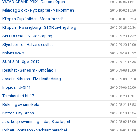
YSTAD GRAND PRIX - Danone Open
2017-10-06 11:21
Måndag 2 okt - Nytt kapitel - Välkommen
2017-10-02 16:50
Klippan Cup i bilder - Medaljrazzel!
2017-10-01 08:53
Klippan - Helsingborg - STOR tävlingshelg
2017-09-28 20:36
SPEEDO YARDS - Jönköping
2017-09-23 12:32
Styrelseinfo - Halvårsresultat
2017-09-20 10:00
Nyhetssvejp.....
2017-09-19 13:32
SUM-SIM Läger 2017
2017-09-14 15:35
Resultat - Seriesim - Omgång 1
2017-09-08 10:00
Josefin Nilsson - EM i livräddning
2017-09-08 09:18
Inbjudan U-GP 1
2017-09-06 23:00
Terminsstart ht-17
2017-08-23 15:01
Bokning av simskola
2017-08-21 18:53
Kvitton-City Gross
2017-08-18 16:34
Just keep swimming.....dag 3 på lägret
2017-08-02 16:00
Robert Johnsson - Verksamhetschef
2017-08-01 16:00