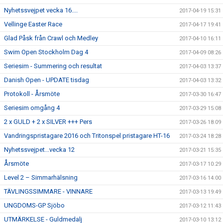
Nyhetssvejpet vecka 16....
2017-04-19 15:31
Vellinge Easter Race
2017-04-17 19:41
Glad Påsk från Crawl och Medley
2017-04-10 16:11
Swim Open Stockholm Dag 4
2017-04-09 08:26
Seriesim - Summering och resultat
2017-04-03 13:37
Danish Open - UPDATE tisdag
2017-04-03 13:32
Protokoll - Årsmöte
2017-03-30 16:47
Seriesim omgång 4
2017-03-29 15:08
2 x GULD + 2 x SILVER +++ Pers
2017-03-26 18:09
Vandringspristagare 2016 och Tritonspel pristagare HT-16
2017-03-24 18:28
Nyhetssvejpet...vecka 12
2017-03-21 15:35
Årsmöte
2017-03-17 10:29
Level 2 – Simmarhälsning
2017-03-16 14:00
TÄVLINGSSIMMARE - VINNARE
2017-03-13 19:49
UNGDOMS-GP Sjöbo
2017-03-12 11:43
UTMÄRKELSE - Guldmedalj
2017-03-10 13:12