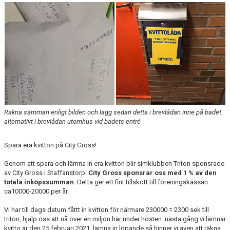
Räkna samman enligt bilden och lägg sedan detta i brevlådan inne på badet
alternativt i brevlådan utomhus vid badets entré
Spara era kvitton på City Gross!
Genom att spara och lämna in era kvitton blir simklubben Triton sponsrade
av City Gross i Staffanstorp.
City Gross sponsrar oss med 1 % av den
totala inköpssumman
. Detta ger ett fint tillskott till föreningskassan
ca10000-20000 per år.
Vi har till dags datum fåttt in kvitton för närmare 230000 = 2300 sek till
triton, hjälp oss att nå över en miljon här under hösten. nästa gång vi lämnar
kvitto är den 25 februari 2021, lämna in löpande så hinner vi även att räkna