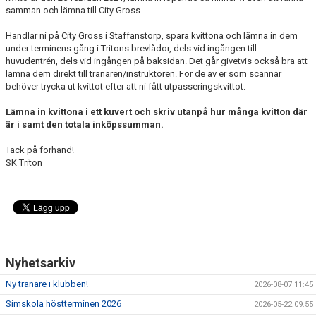
samman och lämna till City Gross
Handlar ni på City Gross i Staffanstorp, spara kvittona och lämna in dem
under terminens gång i Tritons brevlådor, dels vid ingången till
huvudentrén, dels vid ingången på baksidan. Det går givetvis också bra att
lämna dem direkt till tränaren/instruktören. För de av er som scannar
behöver trycka ut kvittot efter att ni fått utpasseringskvittot.
Lämna in kvittona i ett kuvert och skriv utanpå hur många kvitton där
är i samt den totala inköpssumman.
Tack på förhand!
SK Triton
Nyhetsarkiv
Ny tränare i klubben!
2026-08-07 11:45
Simskola höstterminen 2026
2026-05-22 09:55