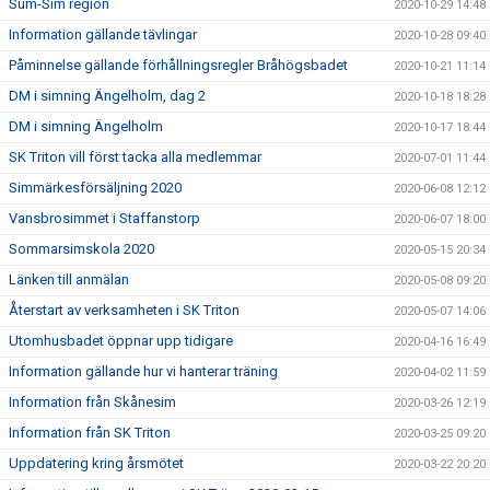
Sum-Sim region
2020-10-29 14:48
Information gällande tävlingar
2020-10-28 09:40
Påminnelse gällande förhållningsregler Bråhögsbadet
2020-10-21 11:14
DM i simning Ängelholm, dag 2
2020-10-18 18:28
DM i simning Ängelholm
2020-10-17 18:44
SK Triton vill först tacka alla medlemmar
2020-07-01 11:44
Simmärkesförsäljning 2020
2020-06-08 12:12
Vansbrosimmet i Staffanstorp
2020-06-07 18:00
Sommarsimskola 2020
2020-05-15 20:34
Länken till anmälan
2020-05-08 09:20
Återstart av verksamheten i SK Triton
2020-05-07 14:06
Utomhusbadet öppnar upp tidigare
2020-04-16 16:49
Information gällande hur vi hanterar träning
2020-04-02 11:59
Information från Skånesim
2020-03-26 12:19
Information från SK Triton
2020-03-25 09:20
Uppdatering kring årsmötet
2020-03-22 20:20