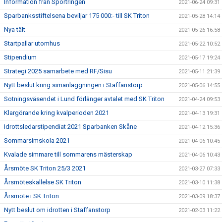
Information från Sportringen
2021-06-24 09:31
Sparbanksstiftelsena beviljar 175 000:- till SK Triton
2021-05-28 14:14
Nya tält
2021-05-26 16:58
Startpallar utomhus
2021-05-22 10:52
Stipendium
2021-05-17 19:24
Strategi 2025 samarbete med RF/Sisu
2021-05-11 21:39
Nytt beslut kring simanläggningen i Staffanstorp
2021-05-06 14:55
Sotningsväsendet i Lund förlänger avtalet med SK Triton
2021-04-24 09:53
Klargörande kring kvalperioden 2021
2021-04-13 19:31
Idrottsledarstipendiat 2021 Sparbanken Skåne
2021-04-12 15:36
Sommarsimskola 2021
2021-04-06 10:45
Kvalade simmare till sommarens mästerskap
2021-04-06 10:43
Årsmöte SK Triton 25/3 2021
2021-03-27 07:33
Årsmöteskallelse SK Triton
2021-03-10 11:38
Årsmöte i SK Triton
2021-03-09 18:37
Nytt beslut om idrotten i Staffanstorp
2021-02-03 11:22