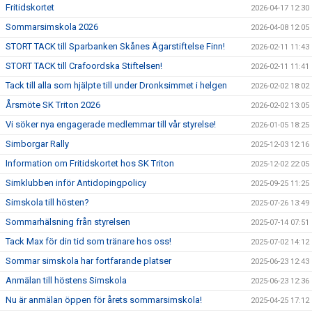
Fritidskortet
2026-04-17 12:30
Sommarsimskola 2026
2026-04-08 12:05
STORT TACK till Sparbanken Skånes Ägarstiftelse Finn!
2026-02-11 11:43
STORT TACK till Crafoordska Stiftelsen!
2026-02-11 11:41
Tack till alla som hjälpte till under Dronksimmet i helgen
2026-02-02 18:02
Årsmöte SK Triton 2026
2026-02-02 13:05
Vi söker nya engagerade medlemmar till vår styrelse!
2026-01-05 18:25
Simborgar Rally
2025-12-03 12:16
Information om Fritidskortet hos SK Triton
2025-12-02 22:05
Simklubben inför Antidopingpolicy
2025-09-25 11:25
Simskola till hösten?
2025-07-26 13:49
Sommarhälsning från styrelsen
2025-07-14 07:51
Tack Max för din tid som tränare hos oss!
2025-07-02 14:12
Sommar simskola har fortfarande platser
2025-06-23 12:43
Anmälan till höstens Simskola
2025-06-23 12:36
Nu är anmälan öppen för årets sommarsimskola!
2025-04-25 17:12