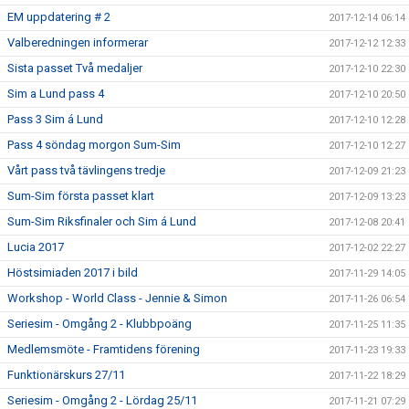
EM uppdatering # 2
2017-12-14 06:14
Valberedningen informerar
2017-12-12 12:33
Sista passet Två medaljer
2017-12-10 22:30
Sim a Lund pass 4
2017-12-10 20:50
Pass 3 Sim á Lund
2017-12-10 12:28
Pass 4 söndag morgon Sum-Sim
2017-12-10 12:27
Vårt pass två tävlingens tredje
2017-12-09 21:23
Sum-Sim första passet klart
2017-12-09 13:23
Sum-Sim Riksfinaler och Sim á Lund
2017-12-08 20:41
Lucia 2017
2017-12-02 22:27
Höstsimiaden 2017 i bild
2017-11-29 14:05
Workshop - World Class - Jennie & Simon
2017-11-26 06:54
Seriesim - Omgång 2 - Klubbpoäng
2017-11-25 11:35
Medlemsmöte - Framtidens förening
2017-11-23 19:33
Funktionärskurs 27/11
2017-11-22 18:29
Seriesim - Omgång 2 - Lördag 25/11
2017-11-21 07:29