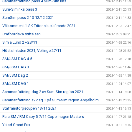
Sammanfattning pass 4 Sum-SIm riks
2021-12-12 11:53
Sum-SIm riks pass 3
2021-12-11 20:13
SumSim pass 2 10-12/12 2021
2021-12-11 14:33
Välkommen till SK Tritons luciafirande 2021
2021-12-03 12:47
Crafoordska stiftelsen
2021-12-02 09:21
Sim á Lund 27-28/11
2021-11-28 22:16
Höstsimiaden 2021, Vellinge 27/11
2021-11-28 21:52
SM/JSM DAG 4-5
2021-11-28 17:18
SM/JSM DAG 3
2021-11-26 11:46
SM/JSM Dag 2
2021-11-25 14:38
SM/JSM DAG 1
2021-11-24 14:07
Sammanfattning dag 2 av Sum-Sim region 2021
2021-11-14 18:58
Sammanfattning av dag 1 på Sum-Sim region Ängelholm
2021-11-13 20:15
Staffanstorpscupen 13/11 2021
2021-11-13 16:13
Para SM / RM Osby 5-7/11 Copenhagen Masters
2021-11-07 21:18
Ystad Grand Prix
2021-10-31 18:15