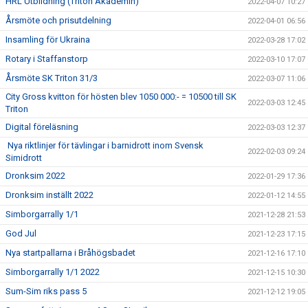
HRL Utbildning (Triton Akademin)
2022-04-07 10:27
Årsmöte och prisutdelning
2022-04-01 06:56
Insamling för Ukraina
2022-03-28 17:02
Rotary i Staffanstorp
2022-03-10 17:07
Årsmöte SK Triton 31/3
2022-03-07 11:06
City Gross kvitton för hösten blev 1050 000:- = 10500 till SK
2022-03-03 12:45
Triton
Digital föreläsning
2022-03-03 12:37
Nya riktlinjer för tävlingar i barnidrott inom Svensk
2022-02-03 09:24
Simidrott
Dronksim 2022
2022-01-29 17:36
Dronksim inställt 2022
2022-01-12 14:55
Simborgarrally 1/1
2021-12-28 21:53
God Jul
2021-12-23 17:15
Nya startpallarna i Bråhögsbadet
2021-12-16 17:10
Simborgarrally 1/1 2022
2021-12-15 10:30
Sum-Sim riks pass 5
2021-12-12 19:05