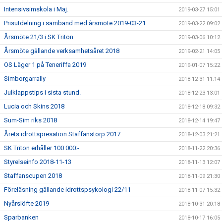
Intensivsimskola i Maj.
2019-03-27 15:01
Prisutdelning i samband med årsmöte 2019-03-21
2019-03-22 09:02
Årsmöte 21/3 i SK Triton
2019-03-06 10:12
Årsmöte gällande verksamhetsåret 2018
2019-02-21 14:05
OS Läger 1 på Teneriffa 2019
2019-01-07 15:22
Simborgarrally
2018-12-31 11:14
Julklappstips i sista stund.
2018-12-23 13:01
Lucia och Skins 2018
2018-12-18 09:32
Sum-Sim riks 2018
2018-12-14 19:47
Årets idrottspresation Staffanstorp 2017
2018-12-03 21:21
SK Triton erhåller 100 000:-
2018-11-22 20:36
Styrelseinfo 2018-11-13
2018-11-13 12:07
Staffanscupen 2018
2018-11-09 21:30
Föreläsning gällande idrottspsykologi 22/11
2018-11-07 15:32
Nyårslöfte 2019
2018-10-31 20:18
Sparbanken
2018-10-17 16:05