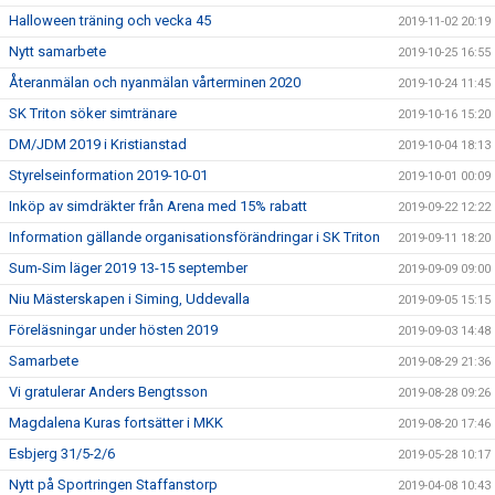
Halloween träning och vecka 45
2019-11-02 20:19
Nytt samarbete
2019-10-25 16:55
Återanmälan och nyanmälan vårterminen 2020
2019-10-24 11:45
SK Triton söker simtränare
2019-10-16 15:20
DM/JDM 2019 i Kristianstad
2019-10-04 18:13
Styrelseinformation 2019-10-01
2019-10-01 00:09
Inköp av simdräkter från Arena med 15% rabatt
2019-09-22 12:22
Information gällande organisationsförändringar i SK Triton
2019-09-11 18:20
Sum-Sim läger 2019 13-15 september
2019-09-09 09:00
Niu Mästerskapen i Siming, Uddevalla
2019-09-05 15:15
Föreläsningar under hösten 2019
2019-09-03 14:48
Samarbete
2019-08-29 21:36
Vi gratulerar Anders Bengtsson
2019-08-28 09:26
Magdalena Kuras fortsätter i MKK
2019-08-20 17:46
Esbjerg 31/5-2/6
2019-05-28 10:17
Nytt på Sportringen Staffanstorp
2019-04-08 10:43