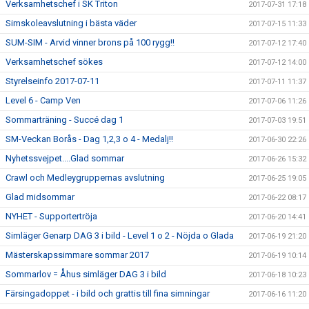
Verksamhetschef i SK Triton
2017-07-31 17:18
Simskoleavslutning i bästa väder
2017-07-15 11:33
SUM-SIM - Arvid vinner brons på 100 rygg!!
2017-07-12 17:40
Verksamhetschef sökes
2017-07-12 14:00
Styrelseinfo 2017-07-11
2017-07-11 11:37
Level 6 - Camp Ven
2017-07-06 11:26
Sommarträning - Succé dag 1
2017-07-03 19:51
SM-Veckan Borås - Dag 1,2,3 o 4 - Medalj!!
2017-06-30 22:26
Nyhetssvejpet....Glad sommar
2017-06-26 15:32
Crawl och Medleygruppernas avslutning
2017-06-25 19:05
Glad midsommar
2017-06-22 08:17
NYHET - Supportertröja
2017-06-20 14:41
Simläger Genarp DAG 3 i bild - Level 1 o 2 - Nöjda o Glada
2017-06-19 21:20
Mästerskapssimmare sommar 2017
2017-06-19 10:14
Sommarlov = Åhus simläger DAG 3 i bild
2017-06-18 10:23
Färsingadoppet - i bild och grattis till fina simningar
2017-06-16 11:20