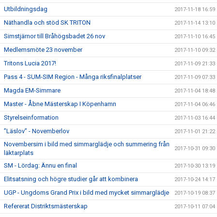
Utbildningsdag
2017-11-18 16:59
Näthandla och stöd SK TRITON
2017-11-14 13:10
Simstjärnor till Bråhögsbadet 26 nov
2017-11-10 16:45
Medlemsmöte 23 november
2017-11-10 09:32
Tritons Lucia 2017!
2017-11-09 21:33
Pass 4 - SUM-SIM Region - Många riksfinalplatser
2017-11-09 07:33
Magda EM-Simmare
2017-11-04 18:48
Master - Åbne Mästerskap I Köpenhamn
2017-11-04 06:46
Styrelseinformation
2017-11-03 16:44
”Läslov” - Novemberlov
2017-11-01 21:22
Novembersim i bild med simmarglädje och summering från
2017-10-31 09:30
läktarplats
SM - Lördag: Ännu en final
2017-10-30 13:19
Elitsatsning och högre studier går att kombinera
2017-10-24 14:17
UGP - Ungdoms Grand Prix i bild med mycket simmarglädje
2017-10-19 08:37
Refererat Distriktsmästerskap
2017-10-11 07:04