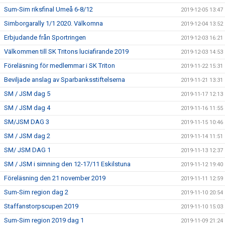
Sum-Sim riksfinal Umeå 6-8/12
2019-12-05 13:47
Simborgarally 1/1 2020. Välkomna
2019-12-04 13:52
Erbjudande från Sportringen
2019-12-03 16:21
Välkommen till SK Tritons luciafirande 2019
2019-12-03 14:53
Föreläsning för medlemmar i SK Triton
2019-11-22 15:31
Beviljade anslag av Sparbanksstiftelserna
2019-11-21 13:31
SM / JSM dag 5
2019-11-17 12:13
SM / JSM dag 4
2019-11-16 11:55
SM/JSM DAG 3
2019-11-15 10:46
SM / JSM dag 2
2019-11-14 11:51
SM/ JSM DAG 1
2019-11-13 12:37
SM / JSM i simning den 12-17/11 Eskilstuna
2019-11-12 19:40
Föreläsning den 21 november 2019
2019-11-11 12:59
Sum-Sim region dag 2
2019-11-10 20:54
Staffanstorpscupen 2019
2019-11-10 15:03
Sum-Sim region 2019 dag 1
2019-11-09 21:24