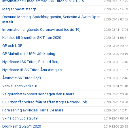
Information till medlemmar i SK Triton 2020-03-15
2020-03-15 17:25
Idag är badet stängt
2020-03-12 14:33
Öresund Meeting, Späckhuggarsim, Seriesim & Swim Open
2020-03-12 07:55
inställt
Information angående Coronaviruset (covid 19)
2020-03-11 17:04
Kallelse till årsmöte i SK Triton 2020
2020-03-11 08:51
GP och UGP
2020-03-08 20:22
GP Malmö och UGP i Jönköping
2020-03-07 20:19
Ny tränare i SK Triton, Richard Berg.
2020-03-06 17:46
Ny tränare till SK Triton Åsa Almquist
2020-03-06 11:37
Årsmöte SK Triton 26/3
2020-03-03 12:46
Vecka 9 och vecka 10
2020-03-01 21:18
Välgörenhetskonsert söndagen den 8 mars
2020-02-26 20:20
SK Triton får bidrag från Staffanstorps Rotaryklubb
2020-02-23 19:50
Föreläsning av Niklas Harris 5:e mars
2020-02-10 12:41
Skins och Lucia 2019
2019-12-17 08:34
Dronksim 25-26/1 2020
2019-12-05 20:25