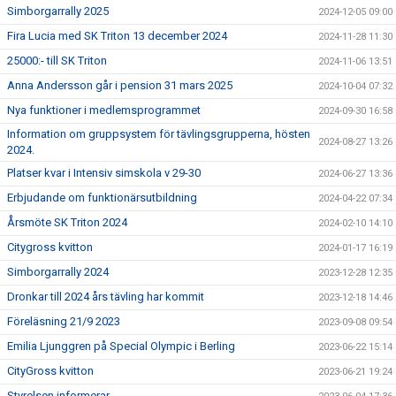
Simborgarrally 2025
2024-12-05 09:00
Fira Lucia med SK Triton 13 december 2024
2024-11-28 11:30
25000:- till SK Triton
2024-11-06 13:51
Anna Andersson går i pension 31 mars 2025
2024-10-04 07:32
Nya funktioner i medlemsprogrammet
2024-09-30 16:58
Information om gruppsystem för tävlingsgrupperna, hösten
2024-08-27 13:26
2024.
Platser kvar i Intensiv simskola v 29-30
2024-06-27 13:36
Erbjudande om funktionärsutbildning
2024-04-22 07:34
Årsmöte SK Triton 2024
2024-02-10 14:10
Citygross kvitton
2024-01-17 16:19
Simborgarrally 2024
2023-12-28 12:35
Dronkar till 2024 års tävling har kommit
2023-12-18 14:46
Föreläsning 21/9 2023
2023-09-08 09:54
Emilia Ljunggren på Special Olympic i Berling
2023-06-22 15:14
CityGross kvitton
2023-06-21 19:24
Styrelsen informerar