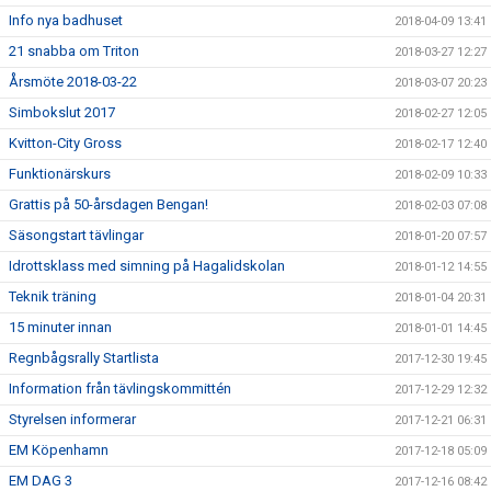
Info nya badhuset
2018-04-09 13:41
21 snabba om Triton
2018-03-27 12:27
Årsmöte 2018-03-22
2018-03-07 20:23
Simbokslut 2017
2018-02-27 12:05
Kvitton-City Gross
2018-02-17 12:40
Funktionärskurs
2018-02-09 10:33
Grattis på 50-årsdagen Bengan!
2018-02-03 07:08
Säsongstart tävlingar
2018-01-20 07:57
Idrottsklass med simning på Hagalidskolan
2018-01-12 14:55
Teknik träning
2018-01-04 20:31
15 minuter innan
2018-01-01 14:45
Regnbågsrally Startlista
2017-12-30 19:45
Information från tävlingskommittén
2017-12-29 12:32
Styrelsen informerar
2017-12-21 06:31
EM Köpenhamn
2017-12-18 05:09
EM DAG 3
2017-12-16 08:42