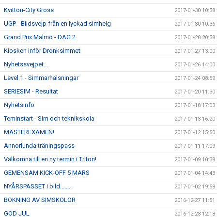
Kvitton-City Gross
2017-01-30 10:58
UGP - Bildsvejp från en lyckad simhelg
2017-01-30 10:36
Grand Prix Malmö - DAG 2
2017-01-28 20:58
Kiosken inför Dronksimmet
2017-01-27 13:00
Nyhetssvejpet...
2017-01-26 14:00
Level 1 - Simmarhälsningar
2017-01-24 08:59
SERIESIM - Resultat
2017-01-20 11:30
Nyhetsinfo
2017-01-18 17:03
Teminstart - Sim och teknikskola
2017-01-13 16:20
MASTEREXAMEN!
2017-01-12 15:50
Annorlunda träningspass
2017-01-11 17:09
Välkomna till en ny termin i Triton!
2017-01-09 10:38
GEMENSAM KICK-OFF 5 MARS
2017-01-04 14:43
NYÅRSPASSET i bild........
2017-01-02 19:58
BOKNING AV SIMSKOLOR
2016-12-27 11:51
GOD JUL
2016-12-23 12:18