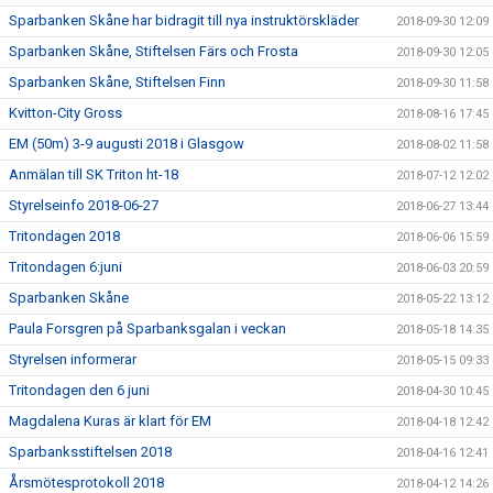
Sparbanken Skåne har bidragit till nya instruktörskläder
2018-09-30 12:09
Sparbanken Skåne, Stiftelsen Färs och Frosta
2018-09-30 12:05
Sparbanken Skåne, Stiftelsen Finn
2018-09-30 11:58
Kvitton-City Gross
2018-08-16 17:45
EM (50m) 3-9 augusti 2018 i Glasgow
2018-08-02 11:58
Anmälan till SK Triton ht-18
2018-07-12 12:02
Styrelseinfo 2018-06-27
2018-06-27 13:44
Tritondagen 2018
2018-06-06 15:59
Tritondagen 6:juni
2018-06-03 20:59
Sparbanken Skåne
2018-05-22 13:12
Paula Forsgren på Sparbanksgalan i veckan
2018-05-18 14:35
Styrelsen informerar
2018-05-15 09:33
Tritondagen den 6 juni
2018-04-30 10:45
Magdalena Kuras är klart för EM
2018-04-18 12:42
Sparbanksstiftelsen 2018
2018-04-16 12:41
Årsmötesprotokoll 2018
2018-04-12 14:26