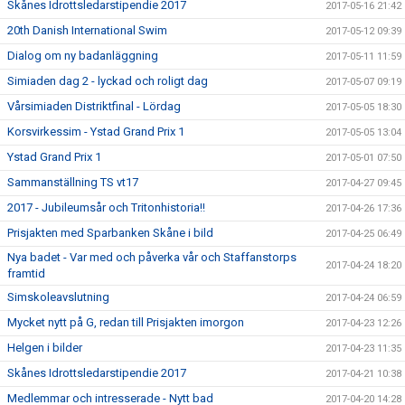
Skånes Idrottsledarstipendie 2017
2017-05-16 21:42
20th Danish International Swim
2017-05-12 09:39
Dialog om ny badanläggning
2017-05-11 11:59
Simiaden dag 2 - lyckad och roligt dag
2017-05-07 09:19
Vårsimiaden Distriktfinal - Lördag
2017-05-05 18:30
Korsvirkessim - Ystad Grand Prix 1
2017-05-05 13:04
Ystad Grand Prix 1
2017-05-01 07:50
Sammanställning TS vt17
2017-04-27 09:45
2017 - Jubileumsår och Tritonhistoria!!
2017-04-26 17:36
Prisjakten med Sparbanken Skåne i bild
2017-04-25 06:49
Nya badet - Var med och påverka vår och Staffanstorps
2017-04-24 18:20
framtid
Simskoleavslutning
2017-04-24 06:59
Mycket nytt på G, redan till Prisjakten imorgon
2017-04-23 12:26
Helgen i bilder
2017-04-23 11:35
Skånes Idrottsledarstipendie 2017
2017-04-21 10:38
Medlemmar och intresserade - Nytt bad
2017-04-20 14:28