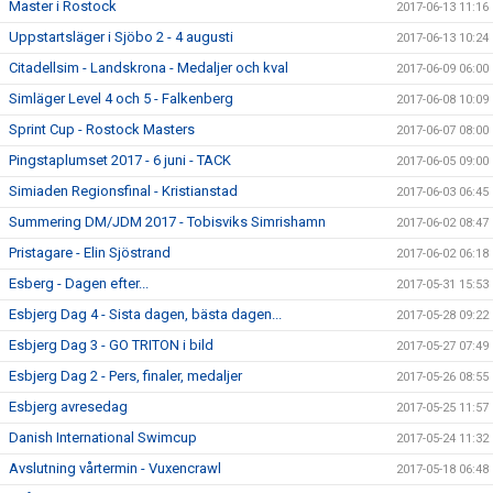
Master i Rostock
2017-06-13 11:16
Uppstartsläger i Sjöbo 2 - 4 augusti
2017-06-13 10:24
Citadellsim - Landskrona - Medaljer och kval
2017-06-09 06:00
Simläger Level 4 och 5 - Falkenberg
2017-06-08 10:09
Sprint Cup - Rostock Masters
2017-06-07 08:00
Pingstaplumset 2017 - 6 juni - TACK
2017-06-05 09:00
Simiaden Regionsfinal - Kristianstad
2017-06-03 06:45
Summering DM/JDM 2017 - Tobisviks Simrishamn
2017-06-02 08:47
Pristagare - Elin Sjöstrand
2017-06-02 06:18
Esberg - Dagen efter...
2017-05-31 15:53
Esbjerg Dag 4 - Sista dagen, bästa dagen...
2017-05-28 09:22
Esbjerg Dag 3 - GO TRITON i bild
2017-05-27 07:49
Esbjerg Dag 2 - Pers, finaler, medaljer
2017-05-26 08:55
Esbjerg avresedag
2017-05-25 11:57
Danish International Swimcup
2017-05-24 11:32
Avslutning vårtermin - Vuxencrawl
2017-05-18 06:48