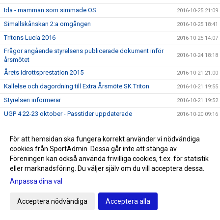
Ida - mamman som simmade OS
2016-10-25 21:09
Simallskånskan 2:a omgången
2016-10-25 18:41
Tritons Lucia 2016
2016-10-25 14:07
Frågor angående styrelsens publicerade dokument inför
2016-10-24 18:18
årsmötet
Årets idrottsprestation 2015
2016-10-21 21:00
Kallelse och dagordning till Extra Årsmöte SK Triton
2016-10-21 19:55
Styrelsen informerar
2016-10-21 19:52
UGP 4 22-23 oktober - Passtider uppdaterade
2016-10-20 09:16
Styrelsen informerar
2016-10-19 20:13
För att hemsidan ska fungera korrekt använder vi nödvändiga
Distriktsmästerskap för Skåne och Blekinge
2016-10-18 09:32
cookies från SportAdmin. Dessa går inte att stänga av.
UGP 22-23 oktober
2016-10-10 12:38
Föreningen kan också använda frivilliga cookies, t.ex. för statistik
eller marknadsföring. Du väljer själv om du vill acceptera dessa.
Danone Open Ystad Grand Prix 2
2016-10-10 00:52
Anpassa dina val
Tränarnas uttalande inför extra årsmöte
2016-10-05 15:50
KALLELSE SK TRITON EXTRA ÅRSMÖTE
2016-10-02 22:00
Acceptera nödvändiga
Acceptera alla
Meddelande från Tävlingkommitén
2016-10-02 12:22