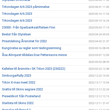
2023-06-04 17:36
Tritondagen 6/6 2023 påminnelse
2023-06-01 11:00
Tritondagen 6/6 2023
2023-05-16 11:53
Tritondagen 6/6 2023
2023-05-10 16:24
25000:- Från Sparbanksstiftelsen Finn
2023-05-03 17:19
Beslut från Styrelsen
2023-04-24 09:03
Prisutdelning Årsmötet för 2022
2023-04-02 21:37
Kungörelse av regler som tävlingssimning
2023-03-16 08:49
Åsa Almquist tilldelas Enar Petterssons minne
2023-03-07 12:00
2023-03-02 08:39
Kallelse till årsmöte i SK Triton 2023 (230222)
2023-02-22 12:38
SimborgarRally 2023
2022-12-22 10:05
Triton X-mas meet 2022
2022-12-17 13:54
Grattis till Skins segrare 2022
2022-12-12 22:24
Presentkort från Posterland
2022-12-12 12:15
Starlista till Skins 2022
2022-12-11 21:47
Anmälan till Period 2