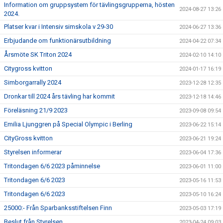
Information om gruppsystem för tävlingsgrupperna, hösten
2024-08-27 13:26
2024.
Platser kvar i Intensiv simskola v 29-30
2024-06-27 13:36
Erbjudande om funktionärsutbildning
2024-04-22 07:34
Årsmöte SK Triton 2024
2024-02-10 14:10
Citygross kvitton
2024-01-17 16:19
Simborgarrally 2024
2023-12-28 12:35
Dronkar till 2024 års tävling har kommit
2023-12-18 14:46
Föreläsning 21/9 2023
2023-09-08 09:54
Emilia Ljunggren på Special Olympic i Berling
2023-06-22 15:14
CityGross kvitton
2023-06-21 19:24
Styrelsen informerar
2023-06-04 17:36
Tritondagen 6/6 2023 påminnelse
2023-06-01 11:00
Tritondagen 6/6 2023
2023-05-16 11:53
Tritondagen 6/6 2023
2023-05-10 16:24
25000:- Från Sparbanksstiftelsen Finn
2023-05-03 17:19
Beslut från Styrelsen
2023-04-24 09:03