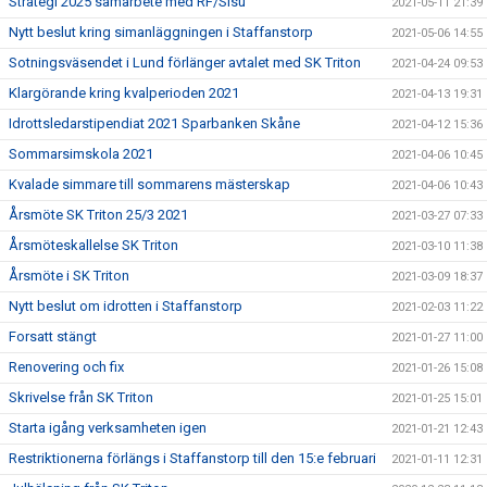
Strategi 2025 samarbete med RF/Sisu
2021-05-11 21:39
Nytt beslut kring simanläggningen i Staffanstorp
2021-05-06 14:55
Sotningsväsendet i Lund förlänger avtalet med SK Triton
2021-04-24 09:53
Klargörande kring kvalperioden 2021
2021-04-13 19:31
Idrottsledarstipendiat 2021 Sparbanken Skåne
2021-04-12 15:36
Sommarsimskola 2021
2021-04-06 10:45
Kvalade simmare till sommarens mästerskap
2021-04-06 10:43
Årsmöte SK Triton 25/3 2021
2021-03-27 07:33
Årsmöteskallelse SK Triton
2021-03-10 11:38
Årsmöte i SK Triton
2021-03-09 18:37
Nytt beslut om idrotten i Staffanstorp
2021-02-03 11:22
Forsatt stängt
2021-01-27 11:00
Renovering och fix
2021-01-26 15:08
Skrivelse från SK Triton
2021-01-25 15:01
Starta igång verksamheten igen
2021-01-21 12:43
Restriktionerna förlängs i Staffanstorp till den 15:e februari
2021-01-11 12:31