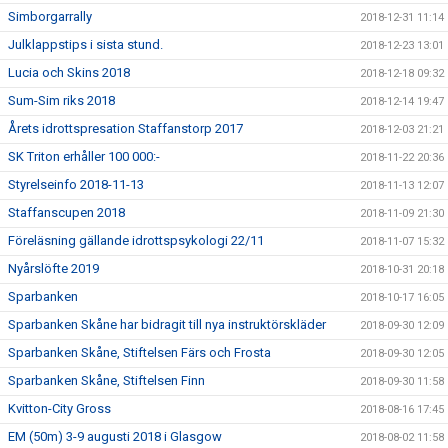
Simborgarrally
2018-12-31 11:14
Julklappstips i sista stund.
2018-12-23 13:01
Lucia och Skins 2018
2018-12-18 09:32
Sum-Sim riks 2018
2018-12-14 19:47
Årets idrottspresation Staffanstorp 2017
2018-12-03 21:21
SK Triton erhåller 100 000:-
2018-11-22 20:36
Styrelseinfo 2018-11-13
2018-11-13 12:07
Staffanscupen 2018
2018-11-09 21:30
Föreläsning gällande idrottspsykologi 22/11
2018-11-07 15:32
Nyårslöfte 2019
2018-10-31 20:18
Sparbanken
2018-10-17 16:05
Sparbanken Skåne har bidragit till nya instruktörskläder
2018-09-30 12:09
Sparbanken Skåne, Stiftelsen Färs och Frosta
2018-09-30 12:05
Sparbanken Skåne, Stiftelsen Finn
2018-09-30 11:58
Kvitton-City Gross
2018-08-16 17:45
EM (50m) 3-9 augusti 2018 i Glasgow
2018-08-02 11:58