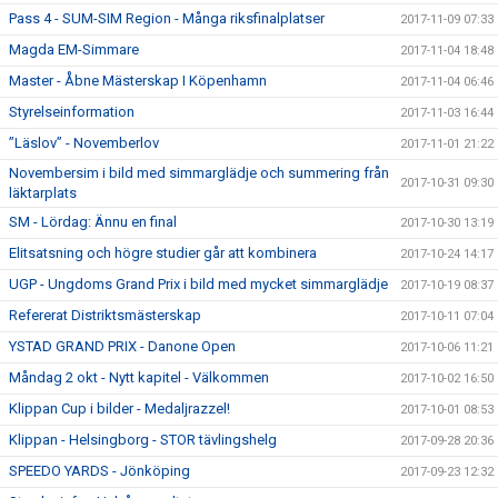
Pass 4 - SUM-SIM Region - Många riksfinalplatser
2017-11-09 07:33
Magda EM-Simmare
2017-11-04 18:48
Master - Åbne Mästerskap I Köpenhamn
2017-11-04 06:46
Styrelseinformation
2017-11-03 16:44
”Läslov” - Novemberlov
2017-11-01 21:22
Novembersim i bild med simmarglädje och summering från
2017-10-31 09:30
läktarplats
SM - Lördag: Ännu en final
2017-10-30 13:19
Elitsatsning och högre studier går att kombinera
2017-10-24 14:17
UGP - Ungdoms Grand Prix i bild med mycket simmarglädje
2017-10-19 08:37
Refererat Distriktsmästerskap
2017-10-11 07:04
YSTAD GRAND PRIX - Danone Open
2017-10-06 11:21
Måndag 2 okt - Nytt kapitel - Välkommen
2017-10-02 16:50
Klippan Cup i bilder - Medaljrazzel!
2017-10-01 08:53
Klippan - Helsingborg - STOR tävlingshelg
2017-09-28 20:36
SPEEDO YARDS - Jönköping
2017-09-23 12:32