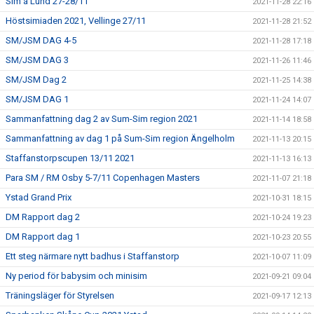
Sim á Lund 27-28/11
2021-11-28 22:16
Höstsimiaden 2021, Vellinge 27/11
2021-11-28 21:52
SM/JSM DAG 4-5
2021-11-28 17:18
SM/JSM DAG 3
2021-11-26 11:46
SM/JSM Dag 2
2021-11-25 14:38
SM/JSM DAG 1
2021-11-24 14:07
Sammanfattning dag 2 av Sum-Sim region 2021
2021-11-14 18:58
Sammanfattning av dag 1 på Sum-Sim region Ängelholm
2021-11-13 20:15
Staffanstorpscupen 13/11 2021
2021-11-13 16:13
Para SM / RM Osby 5-7/11 Copenhagen Masters
2021-11-07 21:18
Ystad Grand Prix
2021-10-31 18:15
DM Rapport dag 2
2021-10-24 19:23
DM Rapport dag 1
2021-10-23 20:55
Ett steg närmare nytt badhus i Staffanstorp
2021-10-07 11:09
Ny period för babysim och minisim
2021-09-21 09:04
Träningsläger för Styrelsen
2021-09-17 12:13