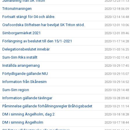
Julhälsning från SK Triton
2020-12-23 11:13
Tritonutmaningen
2020-12-18 06:09
Fortsatt stängt för 04 och äldre.
2020-12-14 14:48
Crafoordska Stiftelsen har beviljat SK Triton stöd.
2020-12-01 10:06
Simborgarmärket 2021
2020-12-01 09:46
Förlängning av beslutet till den 15/1 -2021
2020-11-17 14:28
Delegationsbeslutet innebär
2020-11-03 16:25
Sum-Sim Riks inställt
2020-11-02 11:43
Inställda arrangemang
2020-10-29 17:45
Förtydligande gällande NIU
2020-10-29 15:07
Information från Skånesim
2020-10-29 14:52
Sum-Sim region
2020-10-29 14:48
Information gällande tävlingar
2020-10-28 09:40
Påminnelse gällande förhållningsregler Bråhögsbadet
2020-10-21 11:14
DM i simning Ängelholm, dag 2
2020-10-18 18:28
DM i simning Ängelholm
2020-10-17 18:44