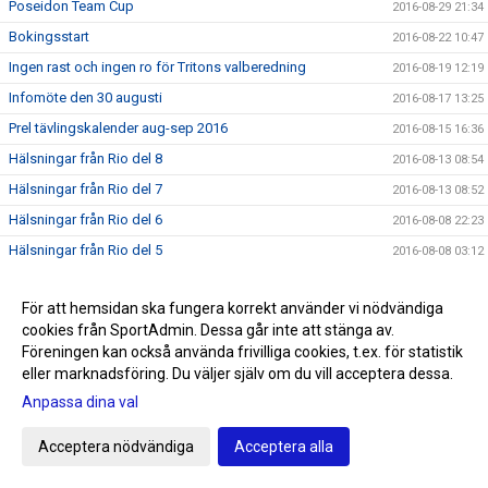
Poseidon Team Cup
2016-08-29 21:34
Bokingsstart
2016-08-22 10:47
Ingen rast och ingen ro för Tritons valberedning
2016-08-19 12:19
Infomöte den 30 augusti
2016-08-17 13:25
Prel tävlingskalender aug-sep 2016
2016-08-15 16:36
Hälsningar från Rio del 8
2016-08-13 08:54
Hälsningar från Rio del 7
2016-08-13 08:52
Hälsningar från Rio del 6
2016-08-08 22:23
Hälsningar från Rio del 5
2016-08-08 03:12
Hälsningar från Rio del 4
2016-08-06 02:34
För att hemsidan ska fungera korrekt använder vi nödvändiga
Hälsningar från Rio del 3
2016-08-04 11:02
cookies från SportAdmin. Dessa går inte att stänga av.
Hälsningar från Rio del 2
2016-08-01 09:02
Föreningen kan också använda frivilliga cookies, t.ex. för statistik
Första hälsningen från Rio
eller marknadsföring. Du väljer själv om du vill acceptera dessa.
2016-07-28 22:40
Anpassa dina val
SNART OLYMPISKA SOMMARSPELEN 2016
2016-07-24 11:59
Triton i radio
2016-07-20 13:00
Acceptera nödvändiga
Acceptera alla
Sommarrea på Sportringen
2016-07-12 22:19