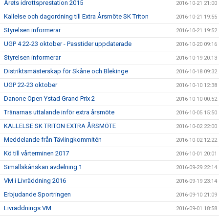
Årets idrottsprestation 2015
2016-10-21 21:00
Kallelse och dagordning till Extra Årsmöte SK Triton
2016-10-21 19:55
Styrelsen informerar
2016-10-21 19:52
UGP 4 22-23 oktober - Passtider uppdaterade
2016-10-20 09:16
Styrelsen informerar
2016-10-19 20:13
Distriktsmästerskap för Skåne och Blekinge
2016-10-18 09:32
UGP 22-23 oktober
2016-10-10 12:38
Danone Open Ystad Grand Prix 2
2016-10-10 00:52
Tränarnas uttalande inför extra årsmöte
2016-10-05 15:50
KALLELSE SK TRITON EXTRA ÅRSMÖTE
2016-10-02 22:00
Meddelande från Tävlingkommitén
2016-10-02 12:22
Kö till vårterminen 2017
2016-10-01 20:01
Simallskånskan avdelning 1
2016-09-29 22:14
VM i Livräddning 2016
2016-09-19 23:14
Erbjudande Sportringen
2016-09-10 21:09
Livräddnings VM
2016-09-01 18:58