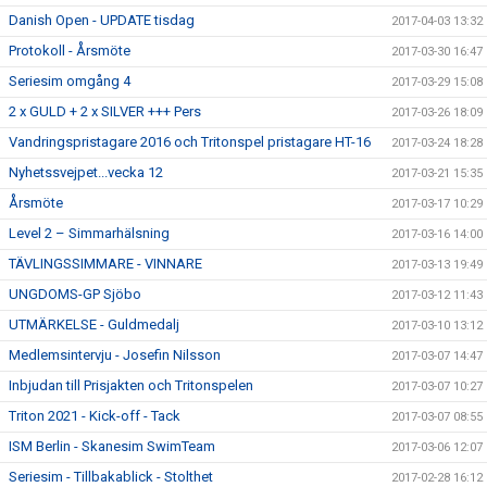
Danish Open - UPDATE tisdag
2017-04-03 13:32
Protokoll - Årsmöte
2017-03-30 16:47
Seriesim omgång 4
2017-03-29 15:08
2 x GULD + 2 x SILVER +++ Pers
2017-03-26 18:09
Vandringspristagare 2016 och Tritonspel pristagare HT-16
2017-03-24 18:28
Nyhetssvejpet...vecka 12
2017-03-21 15:35
Årsmöte
2017-03-17 10:29
Level 2 – Simmarhälsning
2017-03-16 14:00
TÄVLINGSSIMMARE - VINNARE
2017-03-13 19:49
UNGDOMS-GP Sjöbo
2017-03-12 11:43
UTMÄRKELSE - Guldmedalj
2017-03-10 13:12
Medlemsintervju - Josefin Nilsson
2017-03-07 14:47
Inbjudan till Prisjakten och Tritonspelen
2017-03-07 10:27
Triton 2021 - Kick-off - Tack
2017-03-07 08:55
ISM Berlin - Skanesim SwimTeam
2017-03-06 12:07
Seriesim - Tillbakablick - Stolthet
2017-02-28 16:12