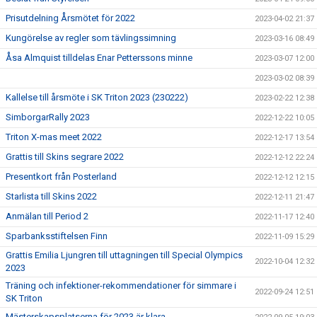
Prisutdelning Årsmötet för 2022
2023-04-02 21:37
Kungörelse av regler som tävlingssimning
2023-03-16 08:49
Åsa Almquist tilldelas Enar Petterssons minne
2023-03-07 12:00
2023-03-02 08:39
Kallelse till årsmöte i SK Triton 2023 (230222)
2023-02-22 12:38
SimborgarRally 2023
2022-12-22 10:05
Triton X-mas meet 2022
2022-12-17 13:54
Grattis till Skins segrare 2022
2022-12-12 22:24
Presentkort från Posterland
2022-12-12 12:15
Starlista till Skins 2022
2022-12-11 21:47
Anmälan till Period 2
2022-11-17 12:40
Sparbanksstiftelsen Finn
2022-11-09 15:29
Grattis Emilia Ljungren till uttagningen till Special Olympics
2022-10-04 12:32
2023
Träning och infektioner-rekommendationer för simmare i
2022-09-24 12:51
SK Triton
Mästerskapsplatserna för 2023 är klara