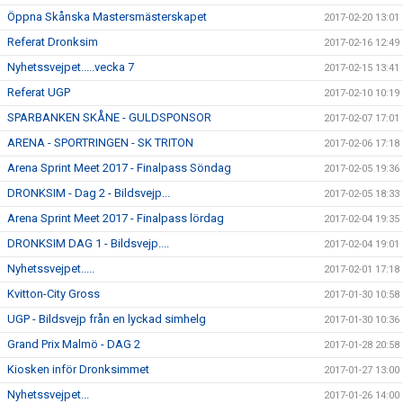
Öppna Skånska Mastersmästerskapet
2017-02-20 13:01
Referat Dronksim
2017-02-16 12:49
Nyhetssvejpet.....vecka 7
2017-02-15 13:41
Referat UGP
2017-02-10 10:19
SPARBANKEN SKÅNE - GULDSPONSOR
2017-02-07 17:01
ARENA - SPORTRINGEN - SK TRITON
2017-02-06 17:18
Arena Sprint Meet 2017 - Finalpass Söndag
2017-02-05 19:36
DRONKSIM - Dag 2 - Bildsvejp...
2017-02-05 18:33
Arena Sprint Meet 2017 - Finalpass lördag
2017-02-04 19:35
DRONKSIM DAG 1 - Bildsvejp....
2017-02-04 19:01
Nyhetssvejpet.....
2017-02-01 17:18
Kvitton-City Gross
2017-01-30 10:58
UGP - Bildsvejp från en lyckad simhelg
2017-01-30 10:36
Grand Prix Malmö - DAG 2
2017-01-28 20:58
Kiosken inför Dronksimmet
2017-01-27 13:00
Nyhetssvejpet...
2017-01-26 14:00