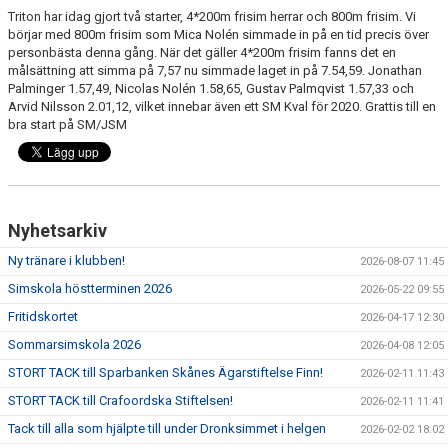
Triton har idag gjort två starter, 4*200m frisim herrar och 800m frisim. Vi
börjar med 800m frisim som Mica Nolén simmade in på en tid precis över
personbästa denna gång. När det gäller 4*200m frisim fanns det en
målsättning att simma på 7,57 nu simmade laget in på 7.54,59. Jonathan
Palminger 1.57,49, Nicolas Nolén 1.58,65, Gustav Palmqvist 1.57,33 och
Arvid Nilsson 2.01,12, vilket innebar även ett SM Kval för 2020. Grattis till en
bra start på SM/JSM
Nyhetsarkiv
Ny tränare i klubben!
2026-08-07 11:45
Simskola höstterminen 2026
2026-05-22 09:55
Fritidskortet
2026-04-17 12:30
Sommarsimskola 2026
2026-04-08 12:05
STORT TACK till Sparbanken Skånes Ägarstiftelse Finn!
2026-02-11 11:43
STORT TACK till Crafoordska Stiftelsen!
2026-02-11 11:41
Tack till alla som hjälpte till under Dronksimmet i helgen
2026-02-02 18:02