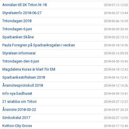
Anmälan till SK Triton ht-18
2018-07-12 12:02
Styrelseinfo 2018-06-27
2018-06-27 13:44
Tritondagen 2018
2018-06-06 15:59
Tritondagen 6:juni
2018-06-03 20:59
Sparbanken Skåne
2018-05-22 13:12
Paula Forsgren på Sparbanksgalan i veckan
2018-05-18 14:35
Styrelsen informerar
2018-05-15 09:33
Tritondagen den 6 juni
2018-04-30 10:45
Magdalena Kuras är klart för EM
2018-04-18 12:42
Sparbanksstiftelsen 2018
2018-04-16 12:41
Årsmötesprotokoll 2018
2018-04-12 14:26
Info nya badhuset
2018-04-09 13:41
21 snabba om Triton
2018-03-27 12:27
Årsmöte 2018-03-22
2018-03-07 20:23
Simbokslut 2017
2018-02-27 12:05
Kvitton-City Gross
2018-02-17 12:40