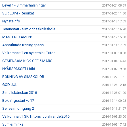
Level 1 - Simmarhälsningar
2017-01-24 08:59
SERIESIM - Resultat
2017-01-20 11:30
Nyhetsinfo
2017-01-18 17:03
Teminstart - Sim och teknikskola
2017-01-13 16:20
MASTEREXAMEN!
2017-01-12 15:50
Annorlunda träningspass
2017-01-11 17:09
Välkomna till en ny termin i Triton!
2017-01-09 10:38
GEMENSAM KICK-OFF 5 MARS
2017-01-04 14:43
NYÅRSPASSET i bild........
2017-01-02 19:58
BOKNING AV SIMSKOLOR
2016-12-27 11:51
GOD JUL
2016-12-23 12:18
Simallskånskan 2016
2016-12-23 01:00
Bokningsstart vt-17
2016-12-14 00:03
Seriesim omgång 2
2016-12-11 21:27
Välkomna till SK Tritons luciafirande 2016
2016-12-05 23:00
Sum-sim riks
2016-12-05 17:42