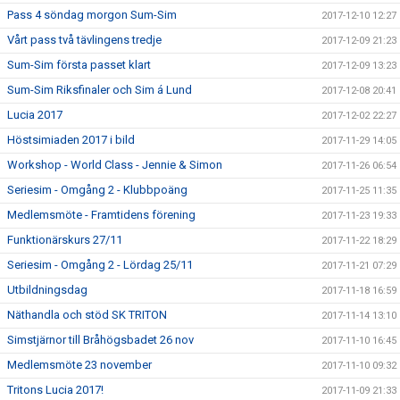
Pass 4 söndag morgon Sum-Sim
2017-12-10 12:27
Vårt pass två tävlingens tredje
2017-12-09 21:23
Sum-Sim första passet klart
2017-12-09 13:23
Sum-Sim Riksfinaler och Sim á Lund
2017-12-08 20:41
Lucia 2017
2017-12-02 22:27
Höstsimiaden 2017 i bild
2017-11-29 14:05
Workshop - World Class - Jennie & Simon
2017-11-26 06:54
Seriesim - Omgång 2 - Klubbpoäng
2017-11-25 11:35
Medlemsmöte - Framtidens förening
2017-11-23 19:33
Funktionärskurs 27/11
2017-11-22 18:29
Seriesim - Omgång 2 - Lördag 25/11
2017-11-21 07:29
Utbildningsdag
2017-11-18 16:59
Näthandla och stöd SK TRITON
2017-11-14 13:10
Simstjärnor till Bråhögsbadet 26 nov
2017-11-10 16:45
Medlemsmöte 23 november
2017-11-10 09:32
Tritons Lucia 2017!
2017-11-09 21:33