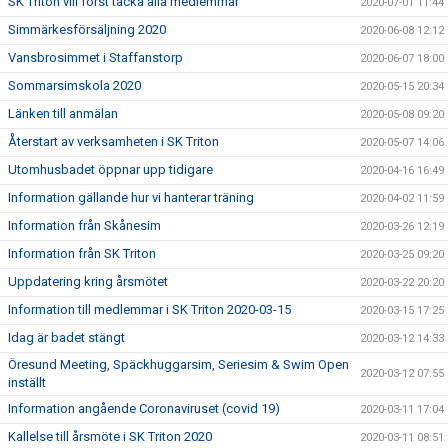
SK Triton vill först tacka alla medlemmar
2020-07-01 11:44
Simmärkesförsäljning 2020
2020-06-08 12:12
Vansbrosimmet i Staffanstorp
2020-06-07 18:00
Sommarsimskola 2020
2020-05-15 20:34
Länken till anmälan
2020-05-08 09:20
Återstart av verksamheten i SK Triton
2020-05-07 14:06
Utomhusbadet öppnar upp tidigare
2020-04-16 16:49
Information gällande hur vi hanterar träning
2020-04-02 11:59
Information från Skånesim
2020-03-26 12:19
Information från SK Triton
2020-03-25 09:20
Uppdatering kring årsmötet
2020-03-22 20:20
Information till medlemmar i SK Triton 2020-03-15
2020-03-15 17:25
Idag är badet stängt
2020-03-12 14:33
Öresund Meeting, Späckhuggarsim, Seriesim & Swim Open
2020-03-12 07:55
inställt
Information angående Coronaviruset (covid 19)
2020-03-11 17:04
Kallelse till årsmöte i SK Triton 2020
2020-03-11 08:51