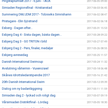
Pingstaplumset 2017 - 6 juni - TACK
2017-06-05 09:00
Simiaden Regionsfinal - Kristianstad
2017-06-03 06:45
Summering DM/JDM 2017 - Tobisviks Simrishamn
2017-06-02 08:47
Pristagare - Elin Sjöstrand
2017-06-02 06:18
Esberg - Dagen efter...
2017-05-31 15:53
Esbjerg Dag 4 - Sista dagen, bästa dagen...
2017-05-28 09:22
Esbjerg Dag 3 - GO TRITON i bild
2017-05-27 07:49
Esbjerg Dag 2 - Pers, finaler, medaljer
2017-05-26 08:55
Esbjerg avresedag
2017-05-25 11:57
Danish International Swimcup
2017-05-24 11:32
Avslutning vårtermin - Vuxencrawl
2017-05-18 06:48
Skånes Idrottsledarstipendie 2017
2017-05-16 21:42
20th Danish International Swim
2017-05-12 09:39
Dialog om ny badanläggning
2017-05-11 11:59
Simiaden dag 2 - lyckad och roligt dag
2017-05-07 09:19
Vårsimiaden Distriktfinal - Lördag
2017-05-05 18:30