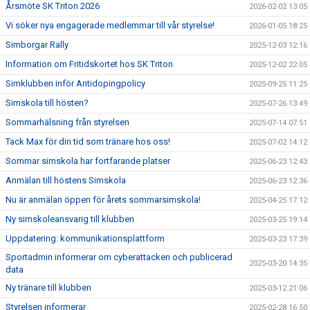
Årsmöte SK Triton 2026
2026-02-02 13:05
Vi söker nya engagerade medlemmar till vår styrelse!
2026-01-05 18:25
Simborgar Rally
2025-12-03 12:16
Information om Fritidskortet hos SK Triton
2025-12-02 22:05
Simklubben inför Antidopingpolicy
2025-09-25 11:25
Simskola till hösten?
2025-07-26 13:49
Sommarhälsning från styrelsen
2025-07-14 07:51
Tack Max för din tid som tränare hos oss!
2025-07-02 14:12
Sommar simskola har fortfarande platser
2025-06-23 12:43
Anmälan till höstens Simskola
2025-06-23 12:36
Nu är anmälan öppen för årets sommarsimskola!
2025-04-25 17:12
Ny simskoleansvarig till klubben
2025-03-25 19:14
Uppdatering: kommunikationsplattform
2025-03-23 17:39
Sportadmin informerar om cyberattacken och publicerad
2025-03-20 14:35
data
Ny tränare till klubben
2025-03-12 21:06
Styrelsen informerar
2025-02-28 16:50