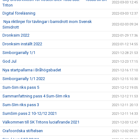
2022-03-03 12:45
Triton
Digital föreläsning
2022-03-03 12:37
Nya riktlinjer för tävlingar i barnidrott inom Svensk
2022-02-03 09:24
Simidrott
Dronksim 2022
2022-01-29 17:36
Dronksim inställt 2022
2022-01-12 14:55
Simborgarrally 1/1
2021-12-28 21:53
God Jul
2021-12-23 17:15
Nya startpallarna i Bråhögsbadet
2021-12-16 17:10
Simborgarrally 1/1 2022
2021-12-15 10:30
Sum-Sim riks pass 5
2021-12-12 19:05
Sammanfattning pass 4 Sum-SIm riks
2021-12-12 11:53
Sum-SIm riks pass 3
2021-12-11 20:13
SumSim pass 2 10-12/12 2021
2021-12-11 14:33
Välkommen till SK Tritons luciafirande 2021
2021-12-03 12:47
Crafoordska stiftelsen
2021-12-02 09:21