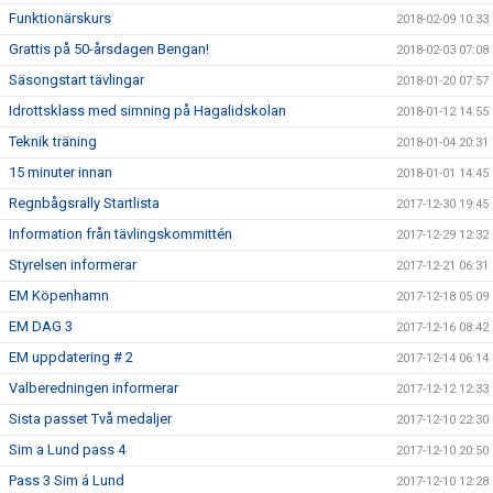
Funktionärskurs
2018-02-09 10:33
Grattis på 50-årsdagen Bengan!
2018-02-03 07:08
Säsongstart tävlingar
2018-01-20 07:57
Idrottsklass med simning på Hagalidskolan
2018-01-12 14:55
Teknik träning
2018-01-04 20:31
15 minuter innan
2018-01-01 14:45
Regnbågsrally Startlista
2017-12-30 19:45
Information från tävlingskommittén
2017-12-29 12:32
Styrelsen informerar
2017-12-21 06:31
EM Köpenhamn
2017-12-18 05:09
EM DAG 3
2017-12-16 08:42
EM uppdatering # 2
2017-12-14 06:14
Valberedningen informerar
2017-12-12 12:33
Sista passet Två medaljer
2017-12-10 22:30
Sim a Lund pass 4
2017-12-10 20:50
Pass 3 Sim á Lund
2017-12-10 12:28