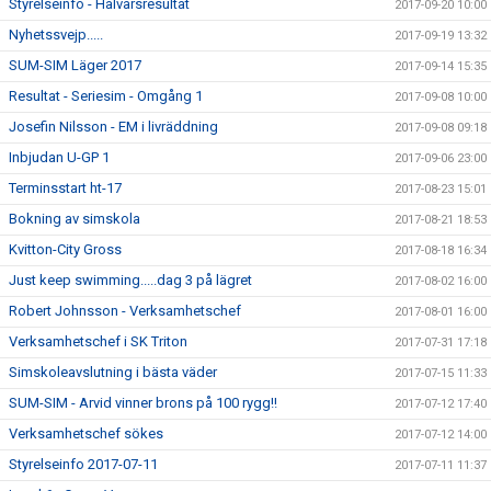
Styrelseinfo - Halvårsresultat
2017-09-20 10:00
Nyhetssvejp.....
2017-09-19 13:32
SUM-SIM Läger 2017
2017-09-14 15:35
Resultat - Seriesim - Omgång 1
2017-09-08 10:00
Josefin Nilsson - EM i livräddning
2017-09-08 09:18
Inbjudan U-GP 1
2017-09-06 23:00
Terminsstart ht-17
2017-08-23 15:01
Bokning av simskola
2017-08-21 18:53
Kvitton-City Gross
2017-08-18 16:34
Just keep swimming.....dag 3 på lägret
2017-08-02 16:00
Robert Johnsson - Verksamhetschef
2017-08-01 16:00
Verksamhetschef i SK Triton
2017-07-31 17:18
Simskoleavslutning i bästa väder
2017-07-15 11:33
SUM-SIM - Arvid vinner brons på 100 rygg!!
2017-07-12 17:40
Verksamhetschef sökes
2017-07-12 14:00
Styrelseinfo 2017-07-11
2017-07-11 11:37