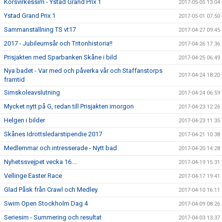
Korsvirkessim - Ystad Grand Prix 1
2017-05-05 13:04
Ystad Grand Prix 1
2017-05-01 07:50
Sammanställning TS vt17
2017-04-27 09:45
2017 - Jubileumsår och Tritonhistoria!!
2017-04-26 17:36
Prisjakten med Sparbanken Skåne i bild
2017-04-25 06:49
Nya badet - Var med och påverka vår och Staffanstorps
2017-04-24 18:20
framtid
Simskoleavslutning
2017-04-24 06:59
Mycket nytt på G, redan till Prisjakten imorgon
2017-04-23 12:26
Helgen i bilder
2017-04-23 11:35
Skånes Idrottsledarstipendie 2017
2017-04-21 10:38
Medlemmar och intresserade - Nytt bad
2017-04-20 14:28
Nyhetssvejpet vecka 16....
2017-04-19 15:31
Vellinge Easter Race
2017-04-17 19:41
Glad Påsk från Crawl och Medley
2017-04-10 16:11
Swim Open Stockholm Dag 4
2017-04-09 08:26
Seriesim - Summering och resultat
2017-04-03 13:37