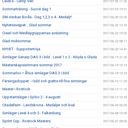
Level 6 - Camp Ven
2017-07-06 11:26
Sommarträning - Succé dag 1
2017-07-03 19:51
SM-Veckan Borås - Dag 1,2,3 o 4 - Medalj!!
2017-06-30 22:26
Nyhetssvejpet....Glad sommar
2017-06-26 15:32
Crawl och Medleygruppernas avslutning
2017-06-25 19:05
Glad midsommar
2017-06-22 08:17
NYHET - Supportertröja
2017-06-20 14:41
Simläger Genarp DAG 3 i bild - Level 1 o 2 - Nöjda o Glada
2017-06-19 21:20
Mästerskapssimmare sommar 2017
2017-06-19 10:14
Sommarlov = Åhus simläger DAG 3 i bild
2017-06-18 10:23
Färsingadoppet - i bild och grattis till fina simningar
2017-06-16 11:20
Master i Rostock
2017-06-13 11:16
Uppstartsläger i Sjöbo 2 - 4 augusti
2017-06-13 10:24
Citadellsim - Landskrona - Medaljer och kval
2017-06-09 06:00
Simläger Level 4 och 5 - Falkenberg
2017-06-08 10:09
Sprint Cup - Rostock Masters
2017-06-07 08:00