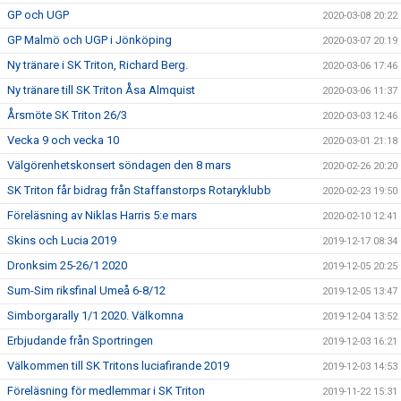
GP och UGP
2020-03-08 20:22
GP Malmö och UGP i Jönköping
2020-03-07 20:19
Ny tränare i SK Triton, Richard Berg.
2020-03-06 17:46
Ny tränare till SK Triton Åsa Almquist
2020-03-06 11:37
Årsmöte SK Triton 26/3
2020-03-03 12:46
Vecka 9 och vecka 10
2020-03-01 21:18
Välgörenhetskonsert söndagen den 8 mars
2020-02-26 20:20
SK Triton får bidrag från Staffanstorps Rotaryklubb
2020-02-23 19:50
Föreläsning av Niklas Harris 5:e mars
2020-02-10 12:41
Skins och Lucia 2019
2019-12-17 08:34
Dronksim 25-26/1 2020
2019-12-05 20:25
Sum-Sim riksfinal Umeå 6-8/12
2019-12-05 13:47
Simborgarally 1/1 2020. Välkomna
2019-12-04 13:52
Erbjudande från Sportringen
2019-12-03 16:21
Välkommen till SK Tritons luciafirande 2019
2019-12-03 14:53
Föreläsning för medlemmar i SK Triton
2019-11-22 15:31