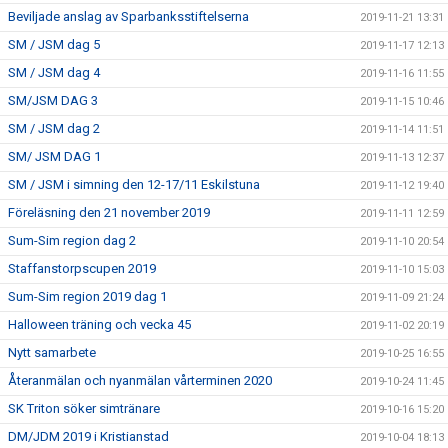
Beviljade anslag av Sparbanksstiftelserna
2019-11-21 13:31
SM / JSM dag 5
2019-11-17 12:13
SM / JSM dag 4
2019-11-16 11:55
SM/JSM DAG 3
2019-11-15 10:46
SM / JSM dag 2
2019-11-14 11:51
SM/ JSM DAG 1
2019-11-13 12:37
SM / JSM i simning den 12-17/11 Eskilstuna
2019-11-12 19:40
Föreläsning den 21 november 2019
2019-11-11 12:59
Sum-Sim region dag 2
2019-11-10 20:54
Staffanstorpscupen 2019
2019-11-10 15:03
Sum-Sim region 2019 dag 1
2019-11-09 21:24
Halloween träning och vecka 45
2019-11-02 20:19
Nytt samarbete
2019-10-25 16:55
Återanmälan och nyanmälan vårterminen 2020
2019-10-24 11:45
SK Triton söker simtränare
2019-10-16 15:20
DM/JDM 2019 i Kristianstad
2019-10-04 18:13