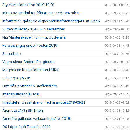
Styrelseinformation 2019-10-01
2019-10-01 00:09
Inköp av simdräkter från Arena med 15% rabatt
2019-09-22 12:22
Information gällande organisationsförändringar i SK Triton
2019-09-11 18:20
Sum-Sim läger 2019 13-15 september
2019-09-09 09:00
Niu Mästerskapen i Siming, Uddevalla
2019-09-05 15:15
Föreläsningar under hösten 2019
2019-09-03 14:48
Samarbete
2019-08-29 21:36
Vi gratulerar Anders Bengtsson
2019-08-28 09:26
Magdalena Kuras fortsätter i MKK
2019-08-20 17:46
Esbjerg 31/5-2/6
2019-05-28 10:17
Nytt på Sportringen Staffanstorp
2019-04-08 10:43
Intensivsimskola i Maj.
2019-03-27 15:01
Prisutdelning i samband med årsmöte 2019-03-21
2019-03-22 09:02
Årsmöte 21/3 i SK Triton
2019-03-06 10:12
Årsmöte gällande verksamhetsåret 2018
2019-02-21 14:05
OS Läger 1 på Teneriffa 2019
2019-01-07 15:22