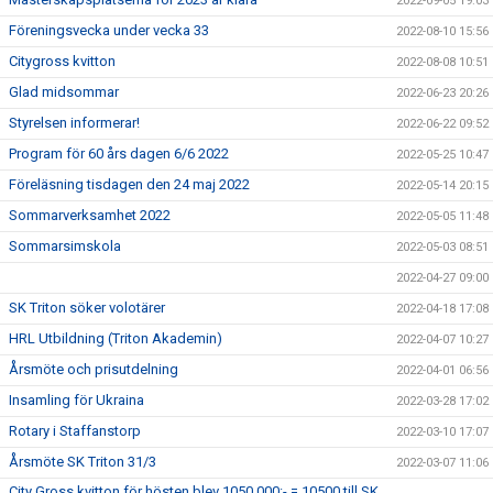
2022-09-05 19:03
Föreningsvecka under vecka 33
2022-08-10 15:56
Citygross kvitton
2022-08-08 10:51
Glad midsommar
2022-06-23 20:26
Styrelsen informerar!
2022-06-22 09:52
Program för 60 års dagen 6/6 2022
2022-05-25 10:47
Föreläsning tisdagen den 24 maj 2022
2022-05-14 20:15
Sommarverksamhet 2022
2022-05-05 11:48
Sommarsimskola
2022-05-03 08:51
2022-04-27 09:00
SK Triton söker volotärer
2022-04-18 17:08
HRL Utbildning (Triton Akademin)
2022-04-07 10:27
Årsmöte och prisutdelning
2022-04-01 06:56
Insamling för Ukraina
2022-03-28 17:02
Rotary i Staffanstorp
2022-03-10 17:07
Årsmöte SK Triton 31/3
2022-03-07 11:06
City Gross kvitton för hösten blev 1050 000:- = 10500 till SK