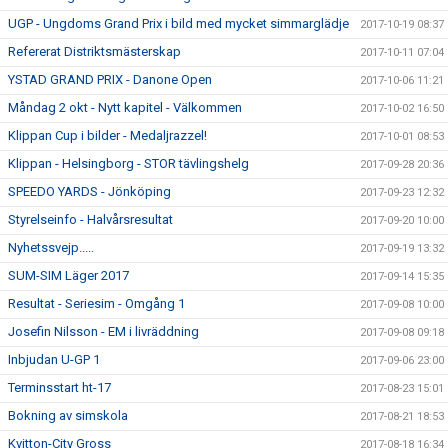
UGP - Ungdoms Grand Prix i bild med mycket simmarglädje
2017-10-19 08:37
Refererat Distriktsmästerskap
2017-10-11 07:04
YSTAD GRAND PRIX - Danone Open
2017-10-06 11:21
Måndag 2 okt - Nytt kapitel - Välkommen
2017-10-02 16:50
Klippan Cup i bilder - Medaljrazzel!
2017-10-01 08:53
Klippan - Helsingborg - STOR tävlingshelg
2017-09-28 20:36
SPEEDO YARDS - Jönköping
2017-09-23 12:32
Styrelseinfo - Halvårsresultat
2017-09-20 10:00
Nyhetssvejp.....
2017-09-19 13:32
SUM-SIM Läger 2017
2017-09-14 15:35
Resultat - Seriesim - Omgång 1
2017-09-08 10:00
Josefin Nilsson - EM i livräddning
2017-09-08 09:18
Inbjudan U-GP 1
2017-09-06 23:00
Terminsstart ht-17
2017-08-23 15:01
Bokning av simskola
2017-08-21 18:53
Kvitton-City Gross
2017-08-18 16:34