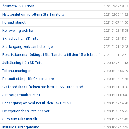
Årsmöte i SK Triton
2021-03-09 18:37
Nytt beslut om idrotten i Staffanstorp
2021-02-03 11:22
Forsatt stängt
2021-01-27 11:00
Renovering och fix
2021-01-26 15:08
Skrivelse från SK Triton
2021-01-25 15:01
Starta igång verksamheten igen
2021-01-21 12:43
Restriktionerna förlängs i Staffanstorp till den 15:e februari
2021-01-11 12:31
Julhälsning från SK Triton
2020-12-23 11:13
Tritonutmaningen
2020-12-18 06:09
Fortsatt stängt för 04 och äldre.
2020-12-14 14:48
Crafoordska Stiftelsen har beviljat SK Triton stöd.
2020-12-01 10:06
Simborgarmärket 2021
2020-12-01 09:46
Förlängning av beslutet till den 15/1 -2021
2020-11-17 14:28
Delegationsbeslutet innebär
2020-11-03 16:25
Sum-Sim Riks inställt
2020-11-02 11:43
Inställda arrangemang
2020-10-29 17:45