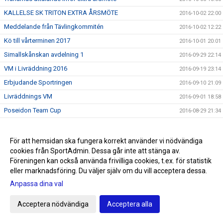
KALLELSE SK TRITON EXTRA ÅRSMÖTE
2016-10-02 22:00
Meddelande från Tävlingkommitén
2016-10-02 12:22
Kö till vårterminen 2017
2016-10-01 20:01
Simallskånskan avdelning 1
2016-09-29 22:14
VM i Livräddning 2016
2016-09-19 23:14
Erbjudande Sportringen
2016-09-10 21:09
Livräddnings VM
2016-09-01 18:58
Poseidon Team Cup
2016-08-29 21:34
Bokingsstart
2016-08-22 10:47
Ingen rast och ingen ro för Tritons valberedning
2016-08-19 12:19
För att hemsidan ska fungera korrekt använder vi nödvändiga
cookies från SportAdmin. Dessa går inte att stänga av.
Infomöte den 30 augusti
2016-08-17 13:25
Föreningen kan också använda frivilliga cookies, t.ex. för statistik
Prel tävlingskalender aug-sep 2016
2016-08-15 16:36
eller marknadsföring. Du väljer själv om du vill acceptera dessa.
Hälsningar från Rio del 8
2016-08-13 08:54
Anpassa dina val
Hälsningar från Rio del 7
2016-08-13 08:52
Acceptera nödvändiga
Acceptera alla
Hälsningar från Rio del 6
2016-08-08 22:23
Hälsningar från Rio del 5
2016-08-08 03:12