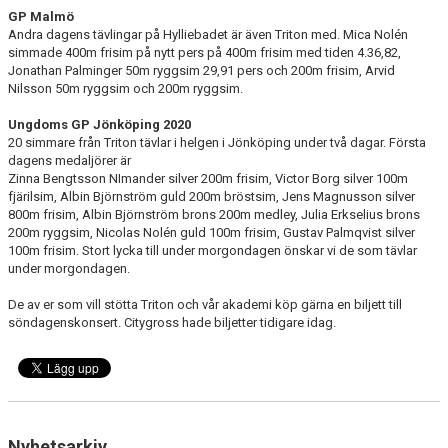
GP Malmö
Andra dagens tävlingar på Hylliebadet är även Triton med. Mica Nolén
simmade 400m frisim på nytt pers på 400m frisim med tiden 4.36,82,
Jonathan Palminger 50m ryggsim 29,91 pers och 200m frisim, Arvid
Nilsson 50m ryggsim och 200m ryggsim.
Ungdoms GP Jönköping 2020
20 simmare från Triton tävlar i helgen i Jönköping under två dagar.
Första
dagens medaljörer är
Zinna Bengtsson NImander silver 200m frisim, Victor Borg silver 100m
fjärilsim, Albin Björnström guld 200m bröstsim, Jens Magnusson silver
800m frisim, Albin Björnström brons 200m medley, Julia Erkselius brons
200m ryggsim, Nicolas Nolén guld 100m frisim, Gustav Palmqvist silver
100m frisim. Stort lycka till under morgondagen önskar vi de som tävlar
under morgondagen.
De av er som vill stötta Triton och vår akademi köp gärna en biljett till
söndagenskonsert. Citygross hade biljetter tidigare idag.
Nyhetsarkiv