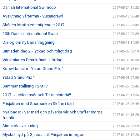
Danish International Swimcup
2017-05-24 11:32
Avslutning vårtermin - Vuxencrawl
2017-05-18 06:48
Skånes Idrottsledarstipendie 2017
2017-05-16 21:42
20th Danish International Swim
2017-05-12 09:39
Dialog om ny badanläggning
2017-05-11 11:59
Simiaden dag 2 - lyckad och roligt dag
2017-05-07 09:19
Vårsimiaden Distriktfinal - Lördag
2017-05-05 18:30
Korsvirkessim - Ystad Grand Prix 1
2017-05-05 13:04
Ystad Grand Prix 1
2017-05-01 07:50
Sammanställning TS vt17
2017-04-27 09:45
2017 - Jubileumsår och Tritonhistoria!!
2017-04-26 17:36
Prisjakten med Sparbanken Skåne i bild
2017-04-25 06:49
Nya badet - Var med och påverka vår och Staffanstorps
2017-04-24 18:20
framtid
Simskoleavslutning
2017-04-24 06:59
Mycket nytt på G, redan till Prisjakten imorgon
2017-04-23 12:26