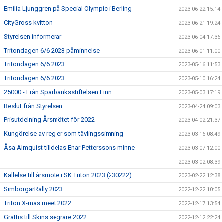
Emilia Ljunggren på Special Olympic i Berling
2023-06-22 15:14
CityGross kvitton
2023-06-21 19:24
Styrelsen informerar
2023-06-04 17:36
Tritondagen 6/6 2023 påminnelse
2023-06-01 11:00
Tritondagen 6/6 2023
2023-05-16 11:53
Tritondagen 6/6 2023
2023-05-10 16:24
25000:- Från Sparbanksstiftelsen Finn
2023-05-03 17:19
Beslut från Styrelsen
2023-04-24 09:03
Prisutdelning Årsmötet för 2022
2023-04-02 21:37
Kungörelse av regler som tävlingssimning
2023-03-16 08:49
Åsa Almquist tilldelas Enar Petterssons minne
2023-03-07 12:00
2023-03-02 08:39
Kallelse till årsmöte i SK Triton 2023 (230222)
2023-02-22 12:38
SimborgarRally 2023
2022-12-22 10:05
Triton X-mas meet 2022
2022-12-17 13:54
Grattis till Skins segrare 2022
2022-12-12 22:24