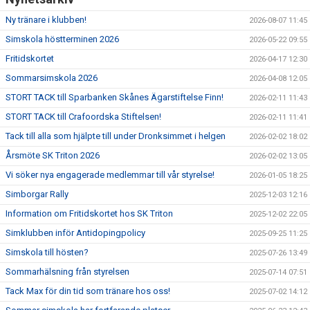
Ny tränare i klubben!
2026-08-07 11:45
Simskola höstterminen 2026
2026-05-22 09:55
Fritidskortet
2026-04-17 12:30
Sommarsimskola 2026
2026-04-08 12:05
STORT TACK till Sparbanken Skånes Ägarstiftelse Finn!
2026-02-11 11:43
STORT TACK till Crafoordska Stiftelsen!
2026-02-11 11:41
Tack till alla som hjälpte till under Dronksimmet i helgen
2026-02-02 18:02
Årsmöte SK Triton 2026
2026-02-02 13:05
Vi söker nya engagerade medlemmar till vår styrelse!
2026-01-05 18:25
Simborgar Rally
2025-12-03 12:16
Information om Fritidskortet hos SK Triton
2025-12-02 22:05
Simklubben inför Antidopingpolicy
2025-09-25 11:25
Simskola till hösten?
2025-07-26 13:49
Sommarhälsning från styrelsen
2025-07-14 07:51
Tack Max för din tid som tränare hos oss!
2025-07-02 14:12