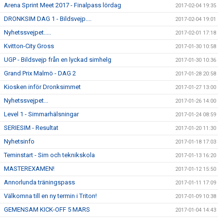
Arena Sprint Meet 2017 - Finalpass lördag
2017-02-04 19:35
DRONKSIM DAG 1 - Bildsvejp....
2017-02-04 19:01
Nyhetssvejpet.....
2017-02-01 17:18
Kvitton-City Gross
2017-01-30 10:58
UGP - Bildsvejp från en lyckad simhelg
2017-01-30 10:36
Grand Prix Malmö - DAG 2
2017-01-28 20:58
Kiosken inför Dronksimmet
2017-01-27 13:00
Nyhetssvejpet...
2017-01-26 14:00
Level 1 - Simmarhälsningar
2017-01-24 08:59
SERIESIM - Resultat
2017-01-20 11:30
Nyhetsinfo
2017-01-18 17:03
Teminstart - Sim och teknikskola
2017-01-13 16:20
MASTEREXAMEN!
2017-01-12 15:50
Annorlunda träningspass
2017-01-11 17:09
Välkomna till en ny termin i Triton!
2017-01-09 10:38
GEMENSAM KICK-OFF 5 MARS
2017-01-04 14:43