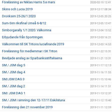
Föreläsning av Niklas Harris 5:e mars
2020-02-10 12:41
Skins och Lucia 2019
2019-12-17 08:34
Dronksim 25-26/1 2020
2019-12-05 20:25
Sum-Sim riksfinal Umeå 6-8/12
2019-12-05 13:47
Simborgarally 1/1 2020. Välkomna
2019-12-04 13:52
Erbjudande från Sportringen
2019-12-03 16:21
Välkommen till SK Tritons luciafirande 2019
2019-12-03 14:53
Föreläsning för medlemmar i SK Triton
2019-11-22 15:31
Beviljade anslag av Sparbanksstiftelserna
2019-11-21 13:31
SM / JSM dag 5
2019-11-17 12:13
SM / JSM dag 4
2019-11-16 11:55
SM/JSM DAG 3
2019-11-15 10:46
SM / JSM dag 2
2019-11-14 11:51
SM/ JSM DAG 1
2019-11-13 12:37
SM / JSM i simning den 12-17/11 Eskilstuna
2019-11-12 19:40
Föreläsning den 21 november 2019
2019-11-11 12:59