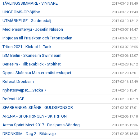
TÄVLINGSSIMMARE - VINNARE
2017-03-13 19:49
UNGDOMS-GP Sjöbo
2017-03-12 11:43
UTMÄRKELSE - Guldmedalj
2017-03-10 13:12
Medlemsintervju - Josefin Nilsson
2017-03-07 14:47
Inbjudan till Prisjakten och Tritonspelen
2017-03-07 10:27
Triton 2021 - Kick-off - Tack
2017-03-07 08:55
ISM Berlin - Skanesim SwimTeam
2017-03-06 12:07
Seriesim - Tillbakablick - Stolthet
2017-02-28 16:12
Öppna Skånska Mastersmästerskapet
2017-02-20 13:01
Referat Dronksim
2017-02-16 12:49
Nyhetssvejpet.....vecka 7
2017-02-15 13:41
Referat UGP
2017-02-10 10:19
SPARBANKEN SKÅNE - GULDSPONSOR
2017-02-07 17:01
ARENA - SPORTRINGEN - SK TRITON
2017-02-06 17:18
Arena Sprint Meet 2017 - Finalpass Söndag
2017-02-05 19:36
DRONKSIM - Dag 2 - Bildsvejp...
2017-02-05 18:33