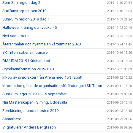
Sum-Sim region dag 2
2019-11-10 20:54
Staffanstorpscupen 2019
2019-11-10 15:03
Sum-Sim region 2019 dag 1
2019-11-09 21:24
Halloween träning och vecka 45
2019-11-02 20:19
Nytt samarbete
2019-10-25 16:55
Återanmälan och nyanmälan vårterminen 2020
2019-10-24 11:45
SK Triton söker simtränare
2019-10-16 15:20
DM/JDM 2019 i Kristianstad
2019-10-04 18:13
Styrelseinformation 2019-10-01
2019-10-01 00:09
Inköp av simdräkter från Arena med 15% rabatt
2019-09-22 12:22
Information gällande organisationsförändringar i SK Triton
2019-09-11 18:20
Sum-Sim läger 2019 13-15 september
2019-09-09 09:00
Niu Mästerskapen i Siming, Uddevalla
2019-09-05 15:15
Föreläsningar under hösten 2019
2019-09-03 14:48
Samarbete
2019-08-29 21:36
Vi gratulerar Anders Bengtsson
2019-08-28 09:26