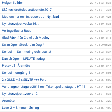
Helgen i bilder
2017-04-23 11:35
Skånes Idrottsledarstipendie 2017
2017-04-21 10:38
Medlemmar och intresserade - Nytt bad
2017-04-20 14:28
Nyhetssvejpet vecka 16....
2017-04-19 15:31
Vellinge Easter Race
2017-04-17 19:41
Glad Påsk från Crawl och Medley
2017-04-10 16:11
Swim Open Stockholm Dag 4
2017-04-09 08:26
Seriesim - Summering och resultat
2017-04-03 13:37
Danish Open - UPDATE tisdag
2017-04-03 13:32
Protokoll - Årsmöte
2017-03-30 16:47
Seriesim omgång 4
2017-03-29 15:08
2 x GULD + 2 x SILVER +++ Pers
2017-03-26 18:09
Vandringspristagare 2016 och Tritonspel pristagare HT-16
2017-03-24 18:28
Nyhetssvejpet...vecka 12
2017-03-21 15:35
Årsmöte
2017-03-17 10:29
Level 2 – Simmarhälsning
2017-03-16 14:00