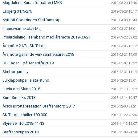
Magdalena Kuras fortsätter i MKK
2019-08-20 17:46
Esbjerg 31/5-2/6
2019-05-28 10:17
Nytt på Sportringen Staffanstorp
2019-04-08 10:43
Intensivsimskola i Maj.
2019-03-27 15:01
Prisutdelning i samband med årsmöte 2019-03-21
2019-03-22 09:02
Årsmöte 21/3 i SK Triton
2019-03-06 10:12
Årsmöte gällande verksamhetsåret 2018
2019-02-21 14:05
OS Läger 1 på Teneriffa 2019
2019-01-07 15:22
Simborgarrally
2018-12-31 11:14
Julklappstips i sista stund.
2018-12-23 13:01
Lucia och Skins 2018
2018-12-18 09:32
Sum-Sim riks 2018
2018-12-14 19:47
Årets idrottspresation Staffanstorp 2017
2018-12-03 21:21
SK Triton erhåller 100 000:-
2018-11-22 20:36
Styrelseinfo 2018-11-13
2018-11-13 12:07
Staffanscupen 2018
2018-11-09 21:30