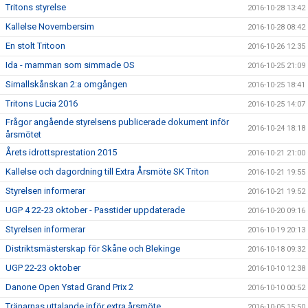
Tritons styrelse
2016-10-28 13:42
Kallelse Novembersim
2016-10-28 08:42
En stolt Tritoon
2016-10-26 12:35
Ida - mamman som simmade OS
2016-10-25 21:09
Simallskånskan 2:a omgången
2016-10-25 18:41
Tritons Lucia 2016
2016-10-25 14:07
Frågor angående styrelsens publicerade dokument inför
2016-10-24 18:18
årsmötet
Årets idrottsprestation 2015
2016-10-21 21:00
Kallelse och dagordning till Extra Årsmöte SK Triton
2016-10-21 19:55
Styrelsen informerar
2016-10-21 19:52
UGP 4 22-23 oktober - Passtider uppdaterade
2016-10-20 09:16
Styrelsen informerar
2016-10-19 20:13
Distriktsmästerskap för Skåne och Blekinge
2016-10-18 09:32
UGP 22-23 oktober
2016-10-10 12:38
Danone Open Ystad Grand Prix 2
2016-10-10 00:52
Tränarnas uttalande inför extra årsmöte
2016-10-05 15:50