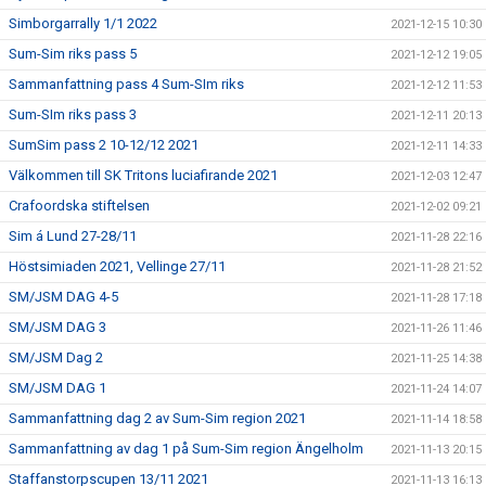
Simborgarrally 1/1 2022
2021-12-15 10:30
Sum-Sim riks pass 5
2021-12-12 19:05
Sammanfattning pass 4 Sum-SIm riks
2021-12-12 11:53
Sum-SIm riks pass 3
2021-12-11 20:13
SumSim pass 2 10-12/12 2021
2021-12-11 14:33
Välkommen till SK Tritons luciafirande 2021
2021-12-03 12:47
Crafoordska stiftelsen
2021-12-02 09:21
Sim á Lund 27-28/11
2021-11-28 22:16
Höstsimiaden 2021, Vellinge 27/11
2021-11-28 21:52
SM/JSM DAG 4-5
2021-11-28 17:18
SM/JSM DAG 3
2021-11-26 11:46
SM/JSM Dag 2
2021-11-25 14:38
SM/JSM DAG 1
2021-11-24 14:07
Sammanfattning dag 2 av Sum-Sim region 2021
2021-11-14 18:58
Sammanfattning av dag 1 på Sum-Sim region Ängelholm
2021-11-13 20:15
Staffanstorpscupen 13/11 2021
2021-11-13 16:13