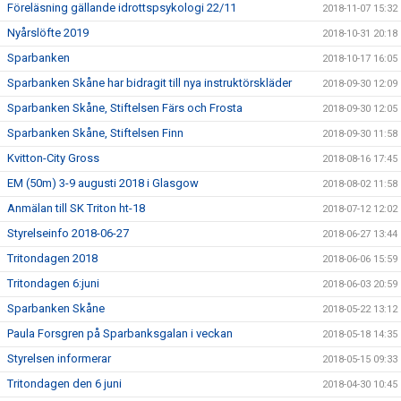
Föreläsning gällande idrottspsykologi 22/11
2018-11-07 15:32
Nyårslöfte 2019
2018-10-31 20:18
Sparbanken
2018-10-17 16:05
Sparbanken Skåne har bidragit till nya instruktörskläder
2018-09-30 12:09
Sparbanken Skåne, Stiftelsen Färs och Frosta
2018-09-30 12:05
Sparbanken Skåne, Stiftelsen Finn
2018-09-30 11:58
Kvitton-City Gross
2018-08-16 17:45
EM (50m) 3-9 augusti 2018 i Glasgow
2018-08-02 11:58
Anmälan till SK Triton ht-18
2018-07-12 12:02
Styrelseinfo 2018-06-27
2018-06-27 13:44
Tritondagen 2018
2018-06-06 15:59
Tritondagen 6:juni
2018-06-03 20:59
Sparbanken Skåne
2018-05-22 13:12
Paula Forsgren på Sparbanksgalan i veckan
2018-05-18 14:35
Styrelsen informerar
2018-05-15 09:33
Tritondagen den 6 juni
2018-04-30 10:45