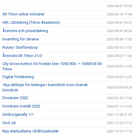
2022-04-27 09:00
SK Triton söker volotärer
2022-04-18 17:08
HRL Utbildning (Triton Akademin)
2022-04-07 10:27
Årsmöte och prisutdelning
2022-04-01 06:56
Insamling för Ukraina
2022-03-28 17:02
Rotary i Staffanstorp
2022-03-10 17:07
Årsmöte SK Triton 31/3
2022-03-07 11:06
City Gross kvitton för hösten blev 1050 000:- = 10500 till SK
2022-03-03 12:45
Triton
Digital föreläsning
2022-03-03 12:37
Nya riktlinjer för tävlingar i barnidrott inom Svensk
2022-02-03 09:24
Simidrott
Dronksim 2022
2022-01-29 17:36
Dronksim inställt 2022
2022-01-12 14:55
Simborgarrally 1/1
2021-12-28 21:53
God Jul
2021-12-23 17:15
Nya startpallarna i Bråhögsbadet
2021-12-16 17:10