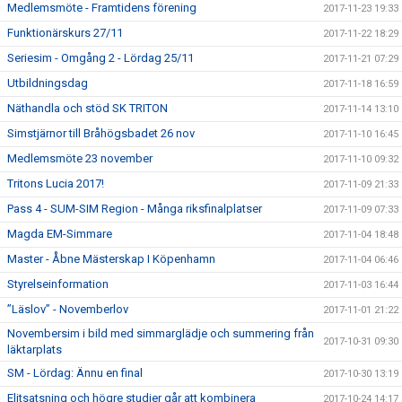
Medlemsmöte - Framtidens förening
2017-11-23 19:33
Funktionärskurs 27/11
2017-11-22 18:29
Seriesim - Omgång 2 - Lördag 25/11
2017-11-21 07:29
Utbildningsdag
2017-11-18 16:59
Näthandla och stöd SK TRITON
2017-11-14 13:10
Simstjärnor till Bråhögsbadet 26 nov
2017-11-10 16:45
Medlemsmöte 23 november
2017-11-10 09:32
Tritons Lucia 2017!
2017-11-09 21:33
Pass 4 - SUM-SIM Region - Många riksfinalplatser
2017-11-09 07:33
Magda EM-Simmare
2017-11-04 18:48
Master - Åbne Mästerskap I Köpenhamn
2017-11-04 06:46
Styrelseinformation
2017-11-03 16:44
”Läslov” - Novemberlov
2017-11-01 21:22
Novembersim i bild med simmarglädje och summering från
2017-10-31 09:30
läktarplats
SM - Lördag: Ännu en final
2017-10-30 13:19
Elitsatsning och högre studier går att kombinera
2017-10-24 14:17