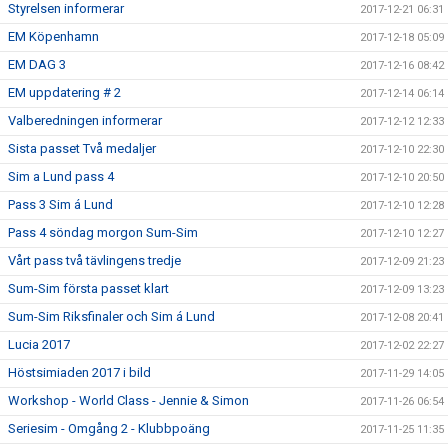
Styrelsen informerar
2017-12-21 06:31
EM Köpenhamn
2017-12-18 05:09
EM DAG 3
2017-12-16 08:42
EM uppdatering # 2
2017-12-14 06:14
Valberedningen informerar
2017-12-12 12:33
Sista passet Två medaljer
2017-12-10 22:30
Sim a Lund pass 4
2017-12-10 20:50
Pass 3 Sim á Lund
2017-12-10 12:28
Pass 4 söndag morgon Sum-Sim
2017-12-10 12:27
Vårt pass två tävlingens tredje
2017-12-09 21:23
Sum-Sim första passet klart
2017-12-09 13:23
Sum-Sim Riksfinaler och Sim á Lund
2017-12-08 20:41
Lucia 2017
2017-12-02 22:27
Höstsimiaden 2017 i bild
2017-11-29 14:05
Workshop - World Class - Jennie & Simon
2017-11-26 06:54
Seriesim - Omgång 2 - Klubbpoäng
2017-11-25 11:35