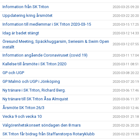
Information från SK Triton
2020-03-25 09:20
Uppdatering kring årsmötet
2020-03-22 20:20
Information till medlemmar i SK Triton 2020-03-15
2020-03-15 17:25
Idag är badet stängt
2020-03-12 14:33
Öresund Meeting, Späckhuggarsim, Seriesim & Swim Open
2020-03-12 07:55
inställt
Information angående Coronaviruset (covid 19)
2020-03-11 17:04
Kallelse till årsmöte i SK Triton 2020
2020-03-11 08:51
GP och UGP
2020-03-08 20:22
GP Malmö och UGP i Jönköping
2020-03-07 20:19
Ny tränare i SK Triton, Richard Berg.
2020-03-06 17:46
Ny tränare till SK Triton Åsa Almquist
2020-03-06 11:37
Årsmöte SK Triton 26/3
2020-03-03 12:46
Vecka 9 och vecka 10
2020-03-01 21:18
Välgörenhetskonsert söndagen den 8 mars
2020-02-26 20:20
SK Triton får bidrag från Staffanstorps Rotaryklubb
2020-02-23 19:50