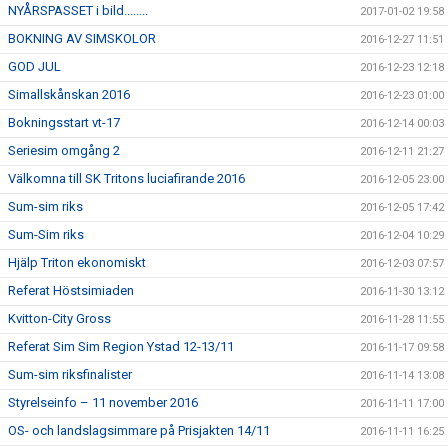
NYÅRSPASSET i bild........
2017-01-02 19:58
BOKNING AV SIMSKOLOR
2016-12-27 11:51
GOD JUL
2016-12-23 12:18
Simallskånskan 2016
2016-12-23 01:00
Bokningsstart vt-17
2016-12-14 00:03
Seriesim omgång 2
2016-12-11 21:27
Välkomna till SK Tritons luciafirande 2016
2016-12-05 23:00
Sum-sim riks
2016-12-05 17:42
Sum-Sim riks
2016-12-04 10:29
Hjälp Triton ekonomiskt
2016-12-03 07:57
Referat Höstsimiaden
2016-11-30 13:12
Kvitton-City Gross
2016-11-28 11:55
Referat Sim Sim Region Ystad 12-13/11
2016-11-17 09:58
Sum-sim riksfinalister
2016-11-14 13:08
Styrelseinfo – 11 november 2016
2016-11-11 17:00
OS- och landslagsimmare på Prisjakten 14/11
2016-11-11 16:25