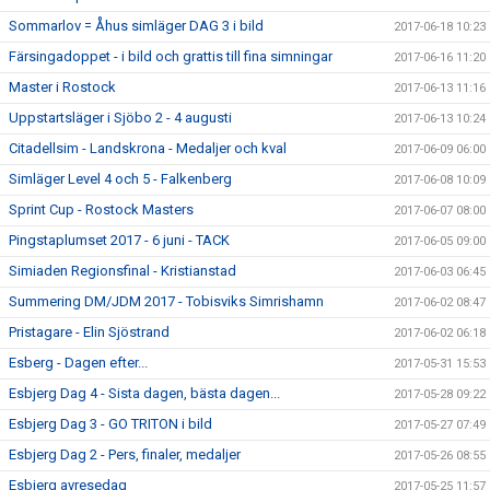
Sommarlov = Åhus simläger DAG 3 i bild
2017-06-18 10:23
Färsingadoppet - i bild och grattis till fina simningar
2017-06-16 11:20
Master i Rostock
2017-06-13 11:16
Uppstartsläger i Sjöbo 2 - 4 augusti
2017-06-13 10:24
Citadellsim - Landskrona - Medaljer och kval
2017-06-09 06:00
Simläger Level 4 och 5 - Falkenberg
2017-06-08 10:09
Sprint Cup - Rostock Masters
2017-06-07 08:00
Pingstaplumset 2017 - 6 juni - TACK
2017-06-05 09:00
Simiaden Regionsfinal - Kristianstad
2017-06-03 06:45
Summering DM/JDM 2017 - Tobisviks Simrishamn
2017-06-02 08:47
Pristagare - Elin Sjöstrand
2017-06-02 06:18
Esberg - Dagen efter...
2017-05-31 15:53
Esbjerg Dag 4 - Sista dagen, bästa dagen...
2017-05-28 09:22
Esbjerg Dag 3 - GO TRITON i bild
2017-05-27 07:49
Esbjerg Dag 2 - Pers, finaler, medaljer
2017-05-26 08:55
Esbjerg avresedag
2017-05-25 11:57