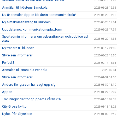
Sommar simskola har fortfarande platser
2025-06-23 12:43
Anmälan till höstens Simskola
2025-06-23 12:36
Nu är anmälan öppen för årets sommarsimskola!
2025-04-25 17:12
Ny simskoleansvarig till klubben
2025-03-25 19:14
Uppdatering: kommunikationsplattform
2025-03-23 17:39
Sportadmin informerar om cyberattacken och publicerad
2025-03-20 14:35
data
Ny tränare till klubben
2025-03-12 21:06
Styrelsen informerar
2025-02-28 16:50
Period 3
2025-02-17 16:34
Anmälan till simskola Period 3
2025-02-04
Styrelsen informerar
2025-01-31 14:00
Anders Bengtsson har sagt upp sig
2025-01-30 16:10
Appen
2025-01-27 10:09
Träniningstider för grupperna våren 2025
2025-01-15 09:33
City Gross kvitton
2025-01-13 13:26
Nyhet från Styrelsen
2025-01-09 18:40