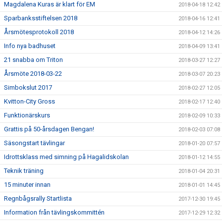
Magdalena Kuras är klart för EM
2018-04-18 12:42
Sparbanksstiftelsen 2018
2018-04-16 12:41
Årsmötesprotokoll 2018
2018-04-12 14:26
Info nya badhuset
2018-04-09 13:41
21 snabba om Triton
2018-03-27 12:27
Årsmöte 2018-03-22
2018-03-07 20:23
Simbokslut 2017
2018-02-27 12:05
Kvitton-City Gross
2018-02-17 12:40
Funktionärskurs
2018-02-09 10:33
Grattis på 50-årsdagen Bengan!
2018-02-03 07:08
Säsongstart tävlingar
2018-01-20 07:57
Idrottsklass med simning på Hagalidskolan
2018-01-12 14:55
Teknik träning
2018-01-04 20:31
15 minuter innan
2018-01-01 14:45
Regnbågsrally Startlista
2017-12-30 19:45
Information från tävlingskommittén
2017-12-29 12:32