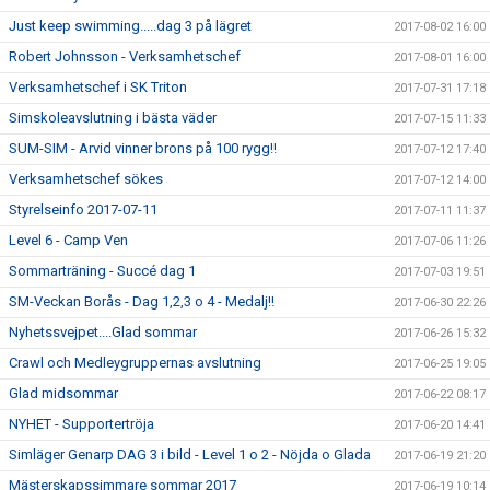
Just keep swimming.....dag 3 på lägret
2017-08-02 16:00
Robert Johnsson - Verksamhetschef
2017-08-01 16:00
Verksamhetschef i SK Triton
2017-07-31 17:18
Simskoleavslutning i bästa väder
2017-07-15 11:33
SUM-SIM - Arvid vinner brons på 100 rygg!!
2017-07-12 17:40
Verksamhetschef sökes
2017-07-12 14:00
Styrelseinfo 2017-07-11
2017-07-11 11:37
Level 6 - Camp Ven
2017-07-06 11:26
Sommarträning - Succé dag 1
2017-07-03 19:51
SM-Veckan Borås - Dag 1,2,3 o 4 - Medalj!!
2017-06-30 22:26
Nyhetssvejpet....Glad sommar
2017-06-26 15:32
Crawl och Medleygruppernas avslutning
2017-06-25 19:05
Glad midsommar
2017-06-22 08:17
NYHET - Supportertröja
2017-06-20 14:41
Simläger Genarp DAG 3 i bild - Level 1 o 2 - Nöjda o Glada
2017-06-19 21:20
Mästerskapssimmare sommar 2017
2017-06-19 10:14