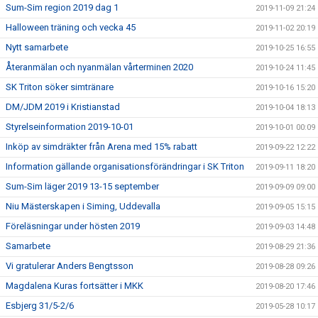
Sum-Sim region 2019 dag 1
2019-11-09 21:24
Halloween träning och vecka 45
2019-11-02 20:19
Nytt samarbete
2019-10-25 16:55
Återanmälan och nyanmälan vårterminen 2020
2019-10-24 11:45
SK Triton söker simtränare
2019-10-16 15:20
DM/JDM 2019 i Kristianstad
2019-10-04 18:13
Styrelseinformation 2019-10-01
2019-10-01 00:09
Inköp av simdräkter från Arena med 15% rabatt
2019-09-22 12:22
Information gällande organisationsförändringar i SK Triton
2019-09-11 18:20
Sum-Sim läger 2019 13-15 september
2019-09-09 09:00
Niu Mästerskapen i Siming, Uddevalla
2019-09-05 15:15
Föreläsningar under hösten 2019
2019-09-03 14:48
Samarbete
2019-08-29 21:36
Vi gratulerar Anders Bengtsson
2019-08-28 09:26
Magdalena Kuras fortsätter i MKK
2019-08-20 17:46
Esbjerg 31/5-2/6
2019-05-28 10:17