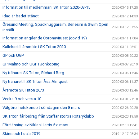
Information till medlemmar i SK Triton 2020-03-15
2020-03-15 17:25
Idag är badet stängt
2020-03-12 14:33
Öresund Meeting, Späckhuggarsim, Seriesim & Swim Open
2020-03-12 07:55
inställt
Information angående Coronaviruset (covid 19)
2020-03-11 17:04
Kallelse till årsmöte i SK Triton 2020
2020-03-11 08:51
GP och UGP
2020-03-08 20:22
GP Malmö och UGP i Jönköping
2020-03-07 20:19
Ny tränare i SK Triton, Richard Berg.
2020-03-06 17:46
Ny tränare till SK Triton Åsa Almquist
2020-03-06 11:37
Årsmöte SK Triton 26/3
2020-03-03 12:46
Vecka 9 och vecka 10
2020-03-01 21:18
Välgörenhetskonsert söndagen den 8 mars
2020-02-26 20:20
SK Triton får bidrag från Staffanstorps Rotaryklubb
2020-02-23 19:50
Föreläsning av Niklas Harris 5:e mars
2020-02-10 12:41
Skins och Lucia 2019
2019-12-17 08:34