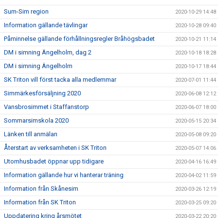
Sum-Sim region
2020-10-29 14:48
Information gällande tävlingar
2020-10-28 09:40
Påminnelse gällande förhållningsregler Bråhögsbadet
2020-10-21 11:14
DM i simning Ängelholm, dag 2
2020-10-18 18:28
DM i simning Ängelholm
2020-10-17 18:44
SK Triton vill först tacka alla medlemmar
2020-07-01 11:44
Simmärkesförsäljning 2020
2020-06-08 12:12
Vansbrosimmet i Staffanstorp
2020-06-07 18:00
Sommarsimskola 2020
2020-05-15 20:34
Länken till anmälan
2020-05-08 09:20
Återstart av verksamheten i SK Triton
2020-05-07 14:06
Utomhusbadet öppnar upp tidigare
2020-04-16 16:49
Information gällande hur vi hanterar träning
2020-04-02 11:59
Information från Skånesim
2020-03-26 12:19
Information från SK Triton
2020-03-25 09:20
Uppdatering kring årsmötet
2020-03-22 20:20