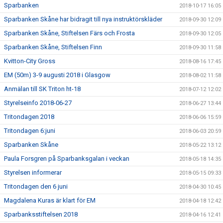
Sparbanken
2018-10-17 16:05
Sparbanken Skåne har bidragit till nya instruktörskläder
2018-09-30 12:09
Sparbanken Skåne, Stiftelsen Färs och Frosta
2018-09-30 12:05
Sparbanken Skåne, Stiftelsen Finn
2018-09-30 11:58
Kvitton-City Gross
2018-08-16 17:45
EM (50m) 3-9 augusti 2018 i Glasgow
2018-08-02 11:58
Anmälan till SK Triton ht-18
2018-07-12 12:02
Styrelseinfo 2018-06-27
2018-06-27 13:44
Tritondagen 2018
2018-06-06 15:59
Tritondagen 6:juni
2018-06-03 20:59
Sparbanken Skåne
2018-05-22 13:12
Paula Forsgren på Sparbanksgalan i veckan
2018-05-18 14:35
Styrelsen informerar
2018-05-15 09:33
Tritondagen den 6 juni
2018-04-30 10:45
Magdalena Kuras är klart för EM
2018-04-18 12:42
Sparbanksstiftelsen 2018
2018-04-16 12:41