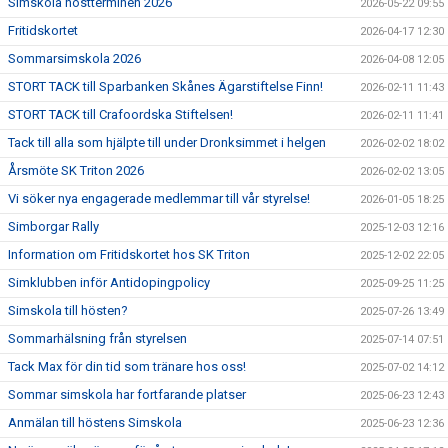
Simskola höstterminen 2026
2026-05-22 09:55
Fritidskortet
2026-04-17 12:30
Sommarsimskola 2026
2026-04-08 12:05
STORT TACK till Sparbanken Skånes Ägarstiftelse Finn!
2026-02-11 11:43
STORT TACK till Crafoordska Stiftelsen!
2026-02-11 11:41
Tack till alla som hjälpte till under Dronksimmet i helgen
2026-02-02 18:02
Årsmöte SK Triton 2026
2026-02-02 13:05
Vi söker nya engagerade medlemmar till vår styrelse!
2026-01-05 18:25
Simborgar Rally
2025-12-03 12:16
Information om Fritidskortet hos SK Triton
2025-12-02 22:05
Simklubben inför Antidopingpolicy
2025-09-25 11:25
Simskola till hösten?
2025-07-26 13:49
Sommarhälsning från styrelsen
2025-07-14 07:51
Tack Max för din tid som tränare hos oss!
2025-07-02 14:12
Sommar simskola har fortfarande platser
2025-06-23 12:43
Anmälan till höstens Simskola
2025-06-23 12:36