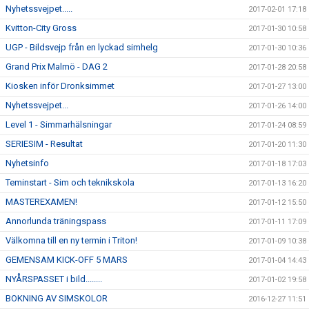
Nyhetssvejpet.....
2017-02-01 17:18
Kvitton-City Gross
2017-01-30 10:58
UGP - Bildsvejp från en lyckad simhelg
2017-01-30 10:36
Grand Prix Malmö - DAG 2
2017-01-28 20:58
Kiosken inför Dronksimmet
2017-01-27 13:00
Nyhetssvejpet...
2017-01-26 14:00
Level 1 - Simmarhälsningar
2017-01-24 08:59
SERIESIM - Resultat
2017-01-20 11:30
Nyhetsinfo
2017-01-18 17:03
Teminstart - Sim och teknikskola
2017-01-13 16:20
MASTEREXAMEN!
2017-01-12 15:50
Annorlunda träningspass
2017-01-11 17:09
Välkomna till en ny termin i Triton!
2017-01-09 10:38
GEMENSAM KICK-OFF 5 MARS
2017-01-04 14:43
NYÅRSPASSET i bild........
2017-01-02 19:58
BOKNING AV SIMSKOLOR
2016-12-27 11:51