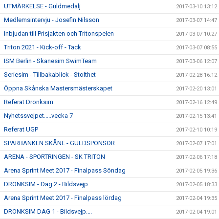
UTMÄRKELSE - Guldmedalj
2017-03-10 13:12
Medlemsintervju - Josefin Nilsson
2017-03-07 14:47
Inbjudan till Prisjakten och Tritonspelen
2017-03-07 10:27
Triton 2021 - Kick-off - Tack
2017-03-07 08:55
ISM Berlin - Skanesim SwimTeam
2017-03-06 12:07
Seriesim - Tillbakablick - Stolthet
2017-02-28 16:12
Öppna Skånska Mastersmästerskapet
2017-02-20 13:01
Referat Dronksim
2017-02-16 12:49
Nyhetssvejpet.....vecka 7
2017-02-15 13:41
Referat UGP
2017-02-10 10:19
SPARBANKEN SKÅNE - GULDSPONSOR
2017-02-07 17:01
ARENA - SPORTRINGEN - SK TRITON
2017-02-06 17:18
Arena Sprint Meet 2017 - Finalpass Söndag
2017-02-05 19:36
DRONKSIM - Dag 2 - Bildsvejp...
2017-02-05 18:33
Arena Sprint Meet 2017 - Finalpass lördag
2017-02-04 19:35
DRONKSIM DAG 1 - Bildsvejp....
2017-02-04 19:01