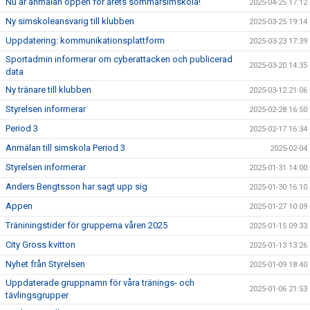
Nu är anmälan öppen för årets sommarsimskola!
2025-04-25 17:12
Ny simskoleansvarig till klubben
2025-03-25 19:14
Uppdatering: kommunikationsplattform
2025-03-23 17:39
Sportadmin informerar om cyberattacken och publicerad
2025-03-20 14:35
data
Ny tränare till klubben
2025-03-12 21:06
Styrelsen informerar
2025-02-28 16:50
Period 3
2025-02-17 16:34
Anmälan till simskola Period 3
2025-02-04
Styrelsen informerar
2025-01-31 14:00
Anders Bengtsson har sagt upp sig
2025-01-30 16:10
Appen
2025-01-27 10:09
Träniningstider för grupperna våren 2025
2025-01-15 09:33
City Gross kvitton
2025-01-13 13:26
Nyhet från Styrelsen
2025-01-09 18:40
Uppdaterade gruppnamn för våra tränings- och
2025-01-06 21:53
tävlingsgrupper