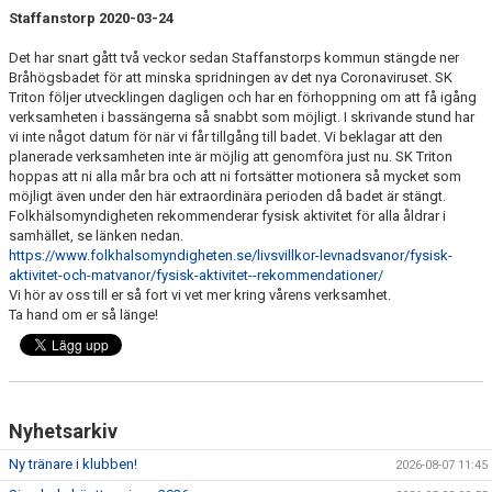
Staffanstorp 2020-03-24
Det har snart gått två veckor sedan Staffanstorps kommun stängde ner
Bråhögsbadet för att minska spridningen av det nya Coronaviruset. SK
Triton följer utvecklingen dagligen och har en förhoppning om att få igång
verksamheten i bassängerna så snabbt som möjligt. I skrivande stund har
vi inte något datum för när vi får tillgång till badet. Vi beklagar att den
planerade verksamheten inte är möjlig att genomföra just nu. SK Triton
hoppas att ni alla mår bra och att ni fortsätter motionera så mycket som
möjligt även under den här extraordinära perioden då badet är stängt.
Folkhälsomyndigheten rekommenderar fysisk aktivitet för alla åldrar i
samhället, se länken nedan.
https://www.folkhalsomyndigheten.se/livsvillkor-levnadsvanor/fysisk-
aktivitet-och-matvanor/fysisk-aktivitet--rekommendationer/
Vi hör av oss till er så fort vi vet mer kring vårens verksamhet.
Ta hand om er så länge!
Nyhetsarkiv
Ny tränare i klubben!
2026-08-07 11:45