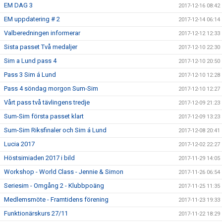
EM DAG 3
2017-12-16 08:42
EM uppdatering # 2
2017-12-14 06:14
Valberedningen informerar
2017-12-12 12:33
Sista passet Två medaljer
2017-12-10 22:30
Sim a Lund pass 4
2017-12-10 20:50
Pass 3 Sim á Lund
2017-12-10 12:28
Pass 4 söndag morgon Sum-Sim
2017-12-10 12:27
Vårt pass två tävlingens tredje
2017-12-09 21:23
Sum-Sim första passet klart
2017-12-09 13:23
Sum-Sim Riksfinaler och Sim á Lund
2017-12-08 20:41
Lucia 2017
2017-12-02 22:27
Höstsimiaden 2017 i bild
2017-11-29 14:05
Workshop - World Class - Jennie & Simon
2017-11-26 06:54
Seriesim - Omgång 2 - Klubbpoäng
2017-11-25 11:35
Medlemsmöte - Framtidens förening
2017-11-23 19:33
Funktionärskurs 27/11
2017-11-22 18:29