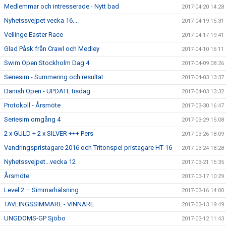
Medlemmar och intresserade - Nytt bad
2017-04-20 14:28
Nyhetssvejpet vecka 16....
2017-04-19 15:31
Vellinge Easter Race
2017-04-17 19:41
Glad Påsk från Crawl och Medley
2017-04-10 16:11
Swim Open Stockholm Dag 4
2017-04-09 08:26
Seriesim - Summering och resultat
2017-04-03 13:37
Danish Open - UPDATE tisdag
2017-04-03 13:32
Protokoll - Årsmöte
2017-03-30 16:47
Seriesim omgång 4
2017-03-29 15:08
2 x GULD + 2 x SILVER +++ Pers
2017-03-26 18:09
Vandringspristagare 2016 och Tritonspel pristagare HT-16
2017-03-24 18:28
Nyhetssvejpet...vecka 12
2017-03-21 15:35
Årsmöte
2017-03-17 10:29
Level 2 – Simmarhälsning
2017-03-16 14:00
TÄVLINGSSIMMARE - VINNARE
2017-03-13 19:49
UNGDOMS-GP Sjöbo
2017-03-12 11:43