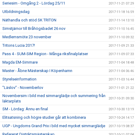
Seriesim - Omgång 2 - Lördag 25/11
2017-11-21 07:29
Utbildningsdag
2017-11-18 16:59
Näthandla och stöd SK TRITON
2017-11-14 13:10
Simstjärnor till Bråhögsbadet 26 nov
2017-11-10 16:45
Medlemsmöte 23 november
2017-11-10 09:32
Tritons Lucia 2017!
2017-11-09 21:33
Pass 4 - SUM-SIM Region - Många riksfinalplatser
2017-11-09 07:33
Magda EM-Simmare
2017-11-04 18:48
Master - Åbne Mästerskap I Köpenhamn
2017-11-04 06:46
Styrelseinformation
2017-11-03 16:44
”Läslov” - Novemberlov
2017-11-01 21:22
Novembersim i bild med simmarglädje och summering från
2017-10-31 09:30
läktarplats
SM - Lördag: Ännu en final
2017-10-30 13:19
Elitsatsning och högre studier går att kombinera
2017-10-24 14:17
UGP - Ungdoms Grand Prix i bild med mycket simmarglädje
2017-10-19 08:37
Refererat Distriktsmästerskap
2017-10-11 07:04