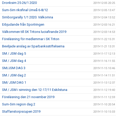
Dronksim 25-26/1 2020
2019-12-05 20:25
Sum-Sim riksfinal Umeå 6-8/12
2019-12-05 13:47
Simborgarally 1/1 2020. Välkomna
2019-12-04 13:52
Erbjudande från Sportringen
2019-12-03 16:21
Välkommen till SK Tritons luciafirande 2019
2019-12-03 14:53
Föreläsning för medlemmar i SK Triton
2019-11-22 15:31
Beviljade anslag av Sparbanksstiftelserna
2019-11-21 13:31
SM / JSM dag 5
2019-11-17 12:13
SM / JSM dag 4
2019-11-16 11:55
SM/JSM DAG 3
2019-11-15 10:46
SM / JSM dag 2
2019-11-14 11:51
SM/ JSM DAG 1
2019-11-13 12:37
SM / JSM i simning den 12-17/11 Eskilstuna
2019-11-12 19:40
Föreläsning den 21 november 2019
2019-11-11 12:59
Sum-Sim region dag 2
2019-11-10 20:54
Staffanstorpscupen 2019
2019-11-10 15:03