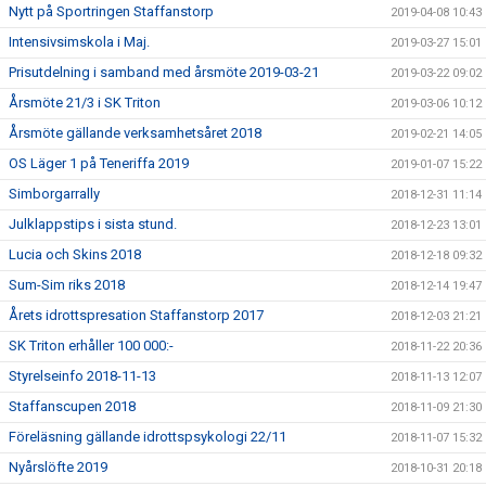
Nytt på Sportringen Staffanstorp
2019-04-08 10:43
Intensivsimskola i Maj.
2019-03-27 15:01
Prisutdelning i samband med årsmöte 2019-03-21
2019-03-22 09:02
Årsmöte 21/3 i SK Triton
2019-03-06 10:12
Årsmöte gällande verksamhetsåret 2018
2019-02-21 14:05
OS Läger 1 på Teneriffa 2019
2019-01-07 15:22
Simborgarrally
2018-12-31 11:14
Julklappstips i sista stund.
2018-12-23 13:01
Lucia och Skins 2018
2018-12-18 09:32
Sum-Sim riks 2018
2018-12-14 19:47
Årets idrottspresation Staffanstorp 2017
2018-12-03 21:21
SK Triton erhåller 100 000:-
2018-11-22 20:36
Styrelseinfo 2018-11-13
2018-11-13 12:07
Staffanscupen 2018
2018-11-09 21:30
Föreläsning gällande idrottspsykologi 22/11
2018-11-07 15:32
Nyårslöfte 2019
2018-10-31 20:18