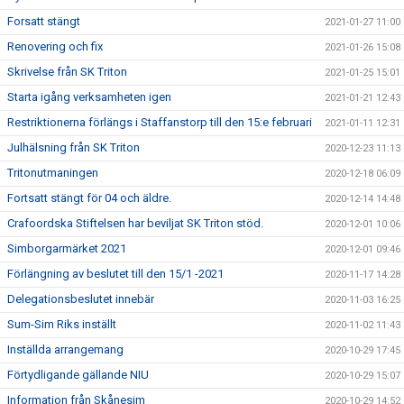
Forsatt stängt
2021-01-27 11:00
Renovering och fix
2021-01-26 15:08
Skrivelse från SK Triton
2021-01-25 15:01
Starta igång verksamheten igen
2021-01-21 12:43
Restriktionerna förlängs i Staffanstorp till den 15:e februari
2021-01-11 12:31
Julhälsning från SK Triton
2020-12-23 11:13
Tritonutmaningen
2020-12-18 06:09
Fortsatt stängt för 04 och äldre.
2020-12-14 14:48
Crafoordska Stiftelsen har beviljat SK Triton stöd.
2020-12-01 10:06
Simborgarmärket 2021
2020-12-01 09:46
Förlängning av beslutet till den 15/1 -2021
2020-11-17 14:28
Delegationsbeslutet innebär
2020-11-03 16:25
Sum-Sim Riks inställt
2020-11-02 11:43
Inställda arrangemang
2020-10-29 17:45
Förtydligande gällande NIU
2020-10-29 15:07
Information från Skånesim
2020-10-29 14:52