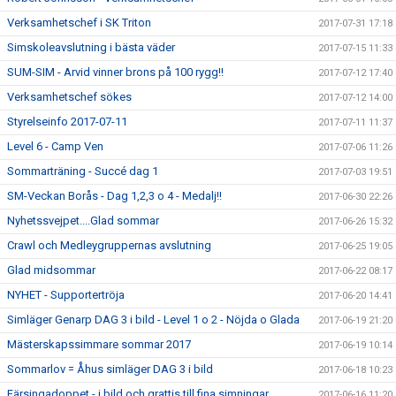
Verksamhetschef i SK Triton
2017-07-31 17:18
Simskoleavslutning i bästa väder
2017-07-15 11:33
SUM-SIM - Arvid vinner brons på 100 rygg!!
2017-07-12 17:40
Verksamhetschef sökes
2017-07-12 14:00
Styrelseinfo 2017-07-11
2017-07-11 11:37
Level 6 - Camp Ven
2017-07-06 11:26
Sommarträning - Succé dag 1
2017-07-03 19:51
SM-Veckan Borås - Dag 1,2,3 o 4 - Medalj!!
2017-06-30 22:26
Nyhetssvejpet....Glad sommar
2017-06-26 15:32
Crawl och Medleygruppernas avslutning
2017-06-25 19:05
Glad midsommar
2017-06-22 08:17
NYHET - Supportertröja
2017-06-20 14:41
Simläger Genarp DAG 3 i bild - Level 1 o 2 - Nöjda o Glada
2017-06-19 21:20
Mästerskapssimmare sommar 2017
2017-06-19 10:14
Sommarlov = Åhus simläger DAG 3 i bild
2017-06-18 10:23
Färsingadoppet - i bild och grattis till fina simningar
2017-06-16 11:20