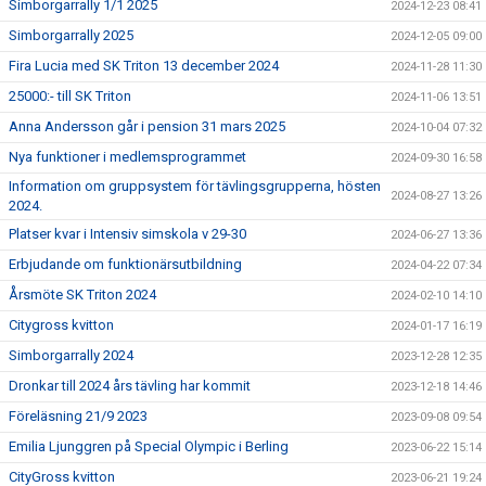
Simborgarrally 1/1 2025
2024-12-23 08:41
Simborgarrally 2025
2024-12-05 09:00
Fira Lucia med SK Triton 13 december 2024
2024-11-28 11:30
25000:- till SK Triton
2024-11-06 13:51
Anna Andersson går i pension 31 mars 2025
2024-10-04 07:32
Nya funktioner i medlemsprogrammet
2024-09-30 16:58
Information om gruppsystem för tävlingsgrupperna, hösten
2024-08-27 13:26
2024.
Platser kvar i Intensiv simskola v 29-30
2024-06-27 13:36
Erbjudande om funktionärsutbildning
2024-04-22 07:34
Årsmöte SK Triton 2024
2024-02-10 14:10
Citygross kvitton
2024-01-17 16:19
Simborgarrally 2024
2023-12-28 12:35
Dronkar till 2024 års tävling har kommit
2023-12-18 14:46
Föreläsning 21/9 2023
2023-09-08 09:54
Emilia Ljunggren på Special Olympic i Berling
2023-06-22 15:14
CityGross kvitton
2023-06-21 19:24