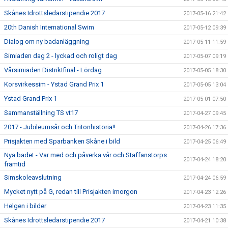
Skånes Idrottsledarstipendie 2017
2017-05-16 21:42
20th Danish International Swim
2017-05-12 09:39
Dialog om ny badanläggning
2017-05-11 11:59
Simiaden dag 2 - lyckad och roligt dag
2017-05-07 09:19
Vårsimiaden Distriktfinal - Lördag
2017-05-05 18:30
Korsvirkessim - Ystad Grand Prix 1
2017-05-05 13:04
Ystad Grand Prix 1
2017-05-01 07:50
Sammanställning TS vt17
2017-04-27 09:45
2017 - Jubileumsår och Tritonhistoria!!
2017-04-26 17:36
Prisjakten med Sparbanken Skåne i bild
2017-04-25 06:49
Nya badet - Var med och påverka vår och Staffanstorps
2017-04-24 18:20
framtid
Simskoleavslutning
2017-04-24 06:59
Mycket nytt på G, redan till Prisjakten imorgon
2017-04-23 12:26
Helgen i bilder
2017-04-23 11:35
Skånes Idrottsledarstipendie 2017
2017-04-21 10:38