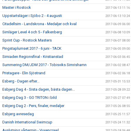
Master i Rostock
2017-06-13 11:16
Uppstartsläger i Sjöbo 2 - 4 augusti
2017-06-13 10:24
Citadellsim - Landskrona - Medaljer och kval
2017-06-09 06:00
Simläger Level 4 och 5 - Falkenberg
2017-06-08 10:09
Sprint Cup - Rostock Masters
2017-06-07 08:00
Pingstaplumset 2017 - 6 juni - TACK
2017-06-05 09:00
Simiaden Regionsfinal - Kristianstad
2017-06-03 06:45
Summering DM/JDM 2017 - Tobisviks Simrishamn
2017-06-02 08:47
Pristagare - Elin Sjöstrand
2017-06-02 06:18
Esberg - Dagen efter...
2017-05-31 15:53
Esbjerg Dag 4 - Sista dagen, bästa dagen...
2017-05-28 09:22
Esbjerg Dag 3 - GO TRITON i bild
2017-05-27 07:49
Esbjerg Dag 2 - Pers, finaler, medaljer
2017-05-26 08:55
Esbjerg avresedag
2017-05-25 11:57
Danish International Swimcup
2017-05-24 11:32
Avslutning vårtermin - Vuxencrawl
2017-05-18 06:48