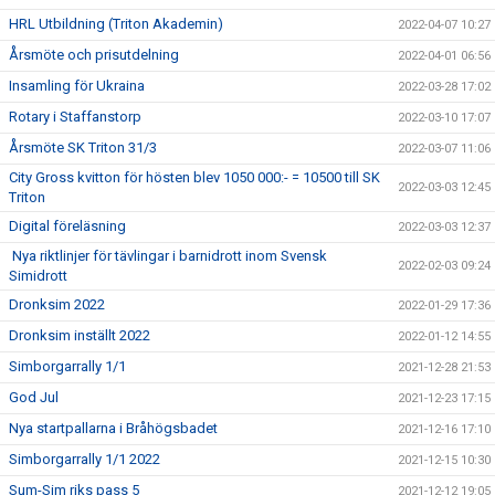
HRL Utbildning (Triton Akademin)
2022-04-07 10:27
Årsmöte och prisutdelning
2022-04-01 06:56
Insamling för Ukraina
2022-03-28 17:02
Rotary i Staffanstorp
2022-03-10 17:07
Årsmöte SK Triton 31/3
2022-03-07 11:06
City Gross kvitton för hösten blev 1050 000:- = 10500 till SK
2022-03-03 12:45
Triton
Digital föreläsning
2022-03-03 12:37
Nya riktlinjer för tävlingar i barnidrott inom Svensk
2022-02-03 09:24
Simidrott
Dronksim 2022
2022-01-29 17:36
Dronksim inställt 2022
2022-01-12 14:55
Simborgarrally 1/1
2021-12-28 21:53
God Jul
2021-12-23 17:15
Nya startpallarna i Bråhögsbadet
2021-12-16 17:10
Simborgarrally 1/1 2022
2021-12-15 10:30
Sum-Sim riks pass 5
2021-12-12 19:05