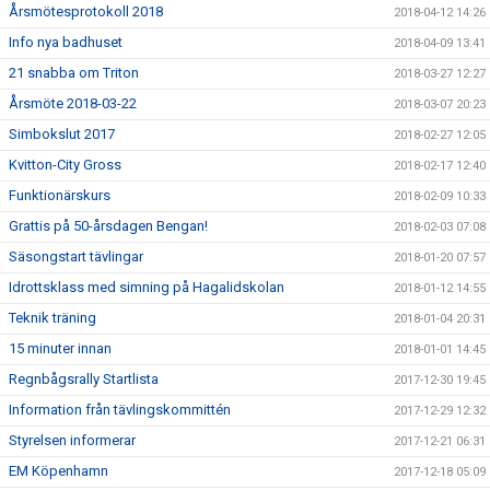
Årsmötesprotokoll 2018
2018-04-12 14:26
Info nya badhuset
2018-04-09 13:41
21 snabba om Triton
2018-03-27 12:27
Årsmöte 2018-03-22
2018-03-07 20:23
Simbokslut 2017
2018-02-27 12:05
Kvitton-City Gross
2018-02-17 12:40
Funktionärskurs
2018-02-09 10:33
Grattis på 50-årsdagen Bengan!
2018-02-03 07:08
Säsongstart tävlingar
2018-01-20 07:57
Idrottsklass med simning på Hagalidskolan
2018-01-12 14:55
Teknik träning
2018-01-04 20:31
15 minuter innan
2018-01-01 14:45
Regnbågsrally Startlista
2017-12-30 19:45
Information från tävlingskommittén
2017-12-29 12:32
Styrelsen informerar
2017-12-21 06:31
EM Köpenhamn
2017-12-18 05:09