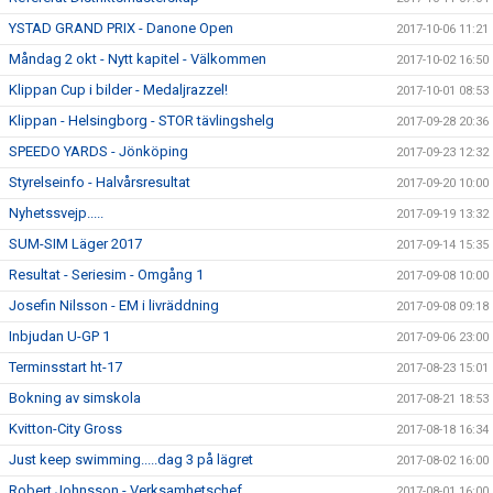
YSTAD GRAND PRIX - Danone Open
2017-10-06 11:21
Måndag 2 okt - Nytt kapitel - Välkommen
2017-10-02 16:50
Klippan Cup i bilder - Medaljrazzel!
2017-10-01 08:53
Klippan - Helsingborg - STOR tävlingshelg
2017-09-28 20:36
SPEEDO YARDS - Jönköping
2017-09-23 12:32
Styrelseinfo - Halvårsresultat
2017-09-20 10:00
Nyhetssvejp.....
2017-09-19 13:32
SUM-SIM Läger 2017
2017-09-14 15:35
Resultat - Seriesim - Omgång 1
2017-09-08 10:00
Josefin Nilsson - EM i livräddning
2017-09-08 09:18
Inbjudan U-GP 1
2017-09-06 23:00
Terminsstart ht-17
2017-08-23 15:01
Bokning av simskola
2017-08-21 18:53
Kvitton-City Gross
2017-08-18 16:34
Just keep swimming.....dag 3 på lägret
2017-08-02 16:00
Robert Johnsson - Verksamhetschef
2017-08-01 16:00