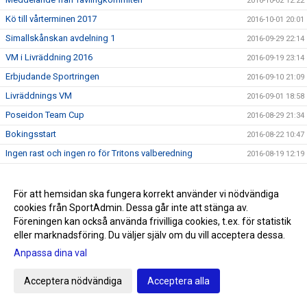
2016-10-02 12:22
Kö till vårterminen 2017
2016-10-01 20:01
Simallskånskan avdelning 1
2016-09-29 22:14
VM i Livräddning 2016
2016-09-19 23:14
Erbjudande Sportringen
2016-09-10 21:09
Livräddnings VM
2016-09-01 18:58
Poseidon Team Cup
2016-08-29 21:34
Bokingsstart
2016-08-22 10:47
Ingen rast och ingen ro för Tritons valberedning
2016-08-19 12:19
Infomöte den 30 augusti
2016-08-17 13:25
Prel tävlingskalender aug-sep 2016
2016-08-15 16:36
För att hemsidan ska fungera korrekt använder vi nödvändiga
cookies från SportAdmin. Dessa går inte att stänga av.
Hälsningar från Rio del 8
2016-08-13 08:54
Föreningen kan också använda frivilliga cookies, t.ex. för statistik
Hälsningar från Rio del 7
2016-08-13 08:52
eller marknadsföring. Du väljer själv om du vill acceptera dessa.
Hälsningar från Rio del 6
2016-08-08 22:23
Anpassa dina val
Hälsningar från Rio del 5
2016-08-08 03:12
Acceptera nödvändiga
Acceptera alla
Hälsningar från Rio del 4
2016-08-06 02:34
Hälsningar från Rio del 3