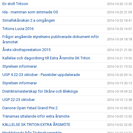
En stolt Tritoon
2016-10-26 12:35
Ida - mamman som simmade OS
2016-10-25 21:09
Simallskånskan 2:a omgången
2016-10-25 18:41
Tritons Lucia 2016
2016-10-25 14:07
Frågor angående styrelsens publicerade dokument inför
2016-10-24 18:18
årsmötet
Årets idrottsprestation 2015
2016-10-21 21:00
Kallelse och dagordning till Extra Årsmöte SK Triton
2016-10-21 19:55
Styrelsen informerar
2016-10-21 19:52
UGP 4 22-23 oktober - Passtider uppdaterade
2016-10-20 09:16
Styrelsen informerar
2016-10-19 20:13
Distriktsmästerskap för Skåne och Blekinge
2016-10-18 09:32
UGP 22-23 oktober
2016-10-10 12:38
Danone Open Ystad Grand Prix 2
2016-10-10 00:52
Tränarnas uttalande inför extra årsmöte
2016-10-05 15:50
KALLELSE SK TRITON EXTRA ÅRSMÖTE
2016-10-02 22:00
Meddelande från Tävlingkommitén