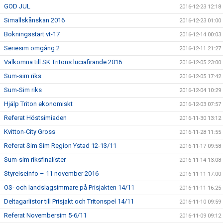
GOD JUL
2016-12-23 12:18
Simallskånskan 2016
2016-12-23 01:00
Bokningsstart vt-17
2016-12-14 00:03
Seriesim omgång 2
2016-12-11 21:27
Välkomna till SK Tritons luciafirande 2016
2016-12-05 23:00
Sum-sim riks
2016-12-05 17:42
Sum-Sim riks
2016-12-04 10:29
Hjälp Triton ekonomiskt
2016-12-03 07:57
Referat Höstsimiaden
2016-11-30 13:12
Kvitton-City Gross
2016-11-28 11:55
Referat Sim Sim Region Ystad 12-13/11
2016-11-17 09:58
Sum-sim riksfinalister
2016-11-14 13:08
Styrelseinfo – 11 november 2016
2016-11-11 17:00
OS- och landslagsimmare på Prisjakten 14/11
2016-11-11 16:25
Deltagarlistor till Prisjakt och Tritonspel 14/11
2016-11-10 09:59
Referat Novembersim 5-6/11
2016-11-09 09:12