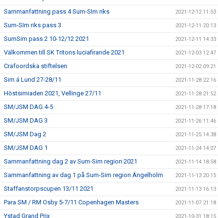
Sammanfattning pass 4 Sum-SIm riks
2021-12-12 11:53
Sum-SIm riks pass 3
2021-12-11 20:13
SumSim pass 2 10-12/12 2021
2021-12-11 14:33
Välkommen till SK Tritons luciafirande 2021
2021-12-03 12:47
Crafoordska stiftelsen
2021-12-02 09:21
Sim á Lund 27-28/11
2021-11-28 22:16
Höstsimiaden 2021, Vellinge 27/11
2021-11-28 21:52
SM/JSM DAG 4-5
2021-11-28 17:18
SM/JSM DAG 3
2021-11-26 11:46
SM/JSM Dag 2
2021-11-25 14:38
SM/JSM DAG 1
2021-11-24 14:07
Sammanfattning dag 2 av Sum-Sim region 2021
2021-11-14 18:58
Sammanfattning av dag 1 på Sum-Sim region Ängelholm
2021-11-13 20:15
Staffanstorpscupen 13/11 2021
2021-11-13 16:13
Para SM / RM Osby 5-7/11 Copenhagen Masters
2021-11-07 21:18
Ystad Grand Prix
2021-10-31 18:15