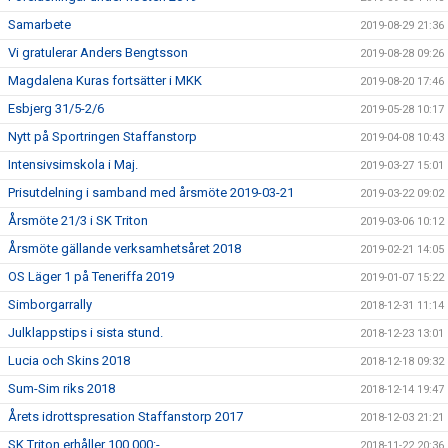
Samarbete
2019-08-29 21:36
Vi gratulerar Anders Bengtsson
2019-08-28 09:26
Magdalena Kuras fortsätter i MKK
2019-08-20 17:46
Esbjerg 31/5-2/6
2019-05-28 10:17
Nytt på Sportringen Staffanstorp
2019-04-08 10:43
Intensivsimskola i Maj.
2019-03-27 15:01
Prisutdelning i samband med årsmöte 2019-03-21
2019-03-22 09:02
Årsmöte 21/3 i SK Triton
2019-03-06 10:12
Årsmöte gällande verksamhetsåret 2018
2019-02-21 14:05
OS Läger 1 på Teneriffa 2019
2019-01-07 15:22
Simborgarrally
2018-12-31 11:14
Julklappstips i sista stund.
2018-12-23 13:01
Lucia och Skins 2018
2018-12-18 09:32
Sum-Sim riks 2018
2018-12-14 19:47
Årets idrottspresation Staffanstorp 2017
2018-12-03 21:21
SK Triton erhåller 100 000:-
2018-11-22 20:36