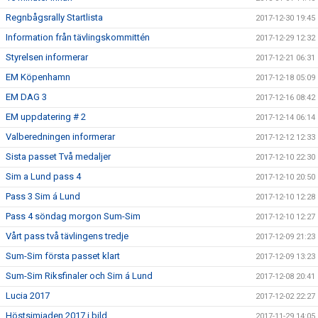
Regnbågsrally Startlista
2017-12-30 19:45
Information från tävlingskommittén
2017-12-29 12:32
Styrelsen informerar
2017-12-21 06:31
EM Köpenhamn
2017-12-18 05:09
EM DAG 3
2017-12-16 08:42
EM uppdatering # 2
2017-12-14 06:14
Valberedningen informerar
2017-12-12 12:33
Sista passet Två medaljer
2017-12-10 22:30
Sim a Lund pass 4
2017-12-10 20:50
Pass 3 Sim á Lund
2017-12-10 12:28
Pass 4 söndag morgon Sum-Sim
2017-12-10 12:27
Vårt pass två tävlingens tredje
2017-12-09 21:23
Sum-Sim första passet klart
2017-12-09 13:23
Sum-Sim Riksfinaler och Sim á Lund
2017-12-08 20:41
Lucia 2017
2017-12-02 22:27
Höstsimiaden 2017 i bild
2017-11-29 14:05