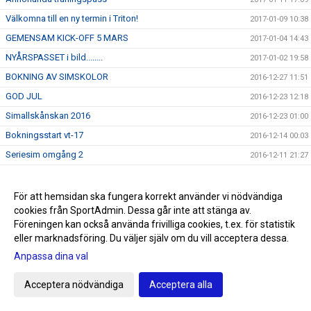
Välkomna till en ny termin i Triton!
2017-01-09 10:38
GEMENSAM KICK-OFF 5 MARS
2017-01-04 14:43
NYÅRSPASSET i bild........
2017-01-02 19:58
BOKNING AV SIMSKOLOR
2016-12-27 11:51
GOD JUL
2016-12-23 12:18
Simallskånskan 2016
2016-12-23 01:00
Bokningsstart vt-17
2016-12-14 00:03
Seriesim omgång 2
2016-12-11 21:27
Välkomna till SK Tritons luciafirande 2016
2016-12-05 23:00
Sum-sim riks
2016-12-05 17:42
För att hemsidan ska fungera korrekt använder vi nödvändiga
cookies från SportAdmin. Dessa går inte att stänga av.
Sum-Sim riks
2016-12-04 10:29
Föreningen kan också använda frivilliga cookies, t.ex. för statistik
Hjälp Triton ekonomiskt
2016-12-03 07:57
eller marknadsföring. Du väljer själv om du vill acceptera dessa.
Referat Höstsimiaden
2016-11-30 13:12
Anpassa dina val
Kvitton-City Gross
2016-11-28 11:55
Acceptera nödvändiga
Acceptera alla
Referat Sim Sim Region Ystad 12-13/11
2016-11-17 09:58
Sum-sim riksfinalister
2016-11-14 13:08