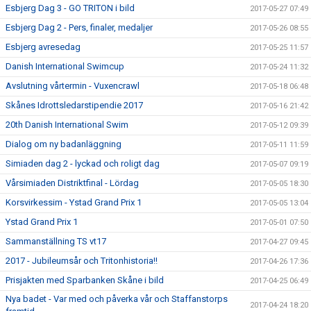
Esbjerg Dag 3 - GO TRITON i bild
2017-05-27 07:49
Esbjerg Dag 2 - Pers, finaler, medaljer
2017-05-26 08:55
Esbjerg avresedag
2017-05-25 11:57
Danish International Swimcup
2017-05-24 11:32
Avslutning vårtermin - Vuxencrawl
2017-05-18 06:48
Skånes Idrottsledarstipendie 2017
2017-05-16 21:42
20th Danish International Swim
2017-05-12 09:39
Dialog om ny badanläggning
2017-05-11 11:59
Simiaden dag 2 - lyckad och roligt dag
2017-05-07 09:19
Vårsimiaden Distriktfinal - Lördag
2017-05-05 18:30
Korsvirkessim - Ystad Grand Prix 1
2017-05-05 13:04
Ystad Grand Prix 1
2017-05-01 07:50
Sammanställning TS vt17
2017-04-27 09:45
2017 - Jubileumsår och Tritonhistoria!!
2017-04-26 17:36
Prisjakten med Sparbanken Skåne i bild
2017-04-25 06:49
Nya badet - Var med och påverka vår och Staffanstorps
2017-04-24 18:20