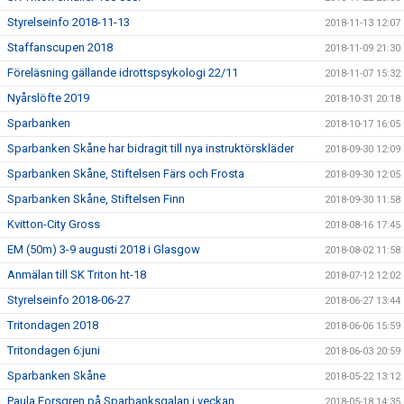
Styrelseinfo 2018-11-13
2018-11-13 12:07
Staffanscupen 2018
2018-11-09 21:30
Föreläsning gällande idrottspsykologi 22/11
2018-11-07 15:32
Nyårslöfte 2019
2018-10-31 20:18
Sparbanken
2018-10-17 16:05
Sparbanken Skåne har bidragit till nya instruktörskläder
2018-09-30 12:09
Sparbanken Skåne, Stiftelsen Färs och Frosta
2018-09-30 12:05
Sparbanken Skåne, Stiftelsen Finn
2018-09-30 11:58
Kvitton-City Gross
2018-08-16 17:45
EM (50m) 3-9 augusti 2018 i Glasgow
2018-08-02 11:58
Anmälan till SK Triton ht-18
2018-07-12 12:02
Styrelseinfo 2018-06-27
2018-06-27 13:44
Tritondagen 2018
2018-06-06 15:59
Tritondagen 6:juni
2018-06-03 20:59
Sparbanken Skåne
2018-05-22 13:12
Paula Forsgren på Sparbanksgalan i veckan
2018-05-18 14:35