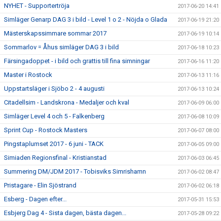
NYHET - Supportertröja
2017-06-20 14:41
Simläger Genarp DAG 3 i bild - Level 1 o 2 - Nöjda o Glada
2017-06-19 21:20
Mästerskapssimmare sommar 2017
2017-06-19 10:14
Sommarlov = Åhus simläger DAG 3 i bild
2017-06-18 10:23
Färsingadoppet - i bild och grattis till fina simningar
2017-06-16 11:20
Master i Rostock
2017-06-13 11:16
Uppstartsläger i Sjöbo 2 - 4 augusti
2017-06-13 10:24
Citadellsim - Landskrona - Medaljer och kval
2017-06-09 06:00
Simläger Level 4 och 5 - Falkenberg
2017-06-08 10:09
Sprint Cup - Rostock Masters
2017-06-07 08:00
Pingstaplumset 2017 - 6 juni - TACK
2017-06-05 09:00
Simiaden Regionsfinal - Kristianstad
2017-06-03 06:45
Summering DM/JDM 2017 - Tobisviks Simrishamn
2017-06-02 08:47
Pristagare - Elin Sjöstrand
2017-06-02 06:18
Esberg - Dagen efter...
2017-05-31 15:53
Esbjerg Dag 4 - Sista dagen, bästa dagen...
2017-05-28 09:22