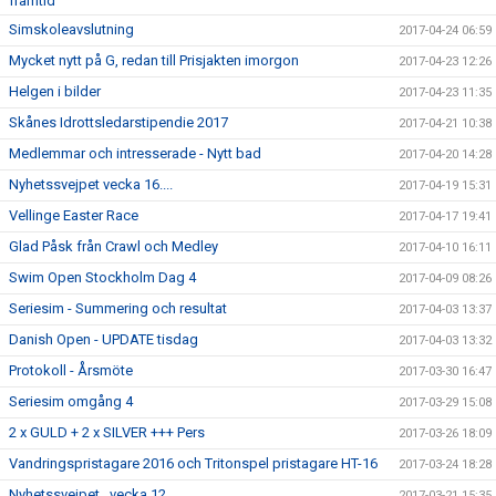
framtid
Simskoleavslutning
2017-04-24 06:59
Mycket nytt på G, redan till Prisjakten imorgon
2017-04-23 12:26
Helgen i bilder
2017-04-23 11:35
Skånes Idrottsledarstipendie 2017
2017-04-21 10:38
Medlemmar och intresserade - Nytt bad
2017-04-20 14:28
Nyhetssvejpet vecka 16....
2017-04-19 15:31
Vellinge Easter Race
2017-04-17 19:41
Glad Påsk från Crawl och Medley
2017-04-10 16:11
Swim Open Stockholm Dag 4
2017-04-09 08:26
Seriesim - Summering och resultat
2017-04-03 13:37
Danish Open - UPDATE tisdag
2017-04-03 13:32
Protokoll - Årsmöte
2017-03-30 16:47
Seriesim omgång 4
2017-03-29 15:08
2 x GULD + 2 x SILVER +++ Pers
2017-03-26 18:09
Vandringspristagare 2016 och Tritonspel pristagare HT-16
2017-03-24 18:28
Nyhetssvejpet...vecka 12
2017-03-21 15:35