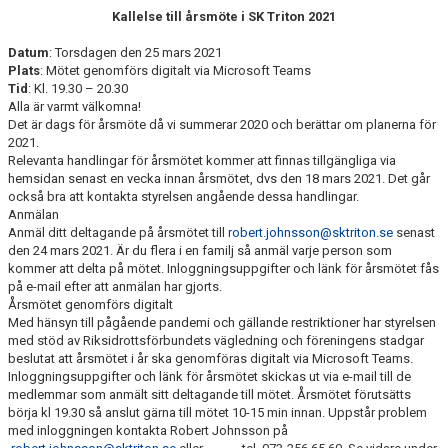
Kallelse till årsmöte i SK Triton 2021
Datum
: Torsdagen den 25 mars 2021
Plats
: Mötet genomförs digitalt via Microsoft Teams
Tid
: Kl. 19.30 – 20.30
Alla är varmt välkomna!
Det är dags för årsmöte då vi summerar 2020 och berättar om planerna för
2021.
Relevanta handlingar för årsmötet kommer att finnas tillgängliga via
hemsidan senast en vecka innan årsmötet, dvs den 18 mars 2021. Det går
också bra att kontakta styrelsen angående dessa handlingar.
Anmälan
Anmäl ditt deltagande på årsmötet till
robert.johnsson@sktriton.se
senast
den 24 mars 2021. Är du flera i en familj så anmäl varje person som
kommer att delta på mötet. Inloggningsuppgifter och länk för årsmötet fås
på e-mail efter att anmälan har gjorts.
Årsmötet genomförs digitalt
Med hänsyn till pågående pandemi och gällande restriktioner har styrelsen
med stöd av Riksidrottsförbundets vägledning och föreningens stadgar
beslutat att årsmötet i år ska genomföras digitalt via Microsoft Teams.
Inloggningsuppgifter och länk för årsmötet skickas ut via e-mail till de
medlemmar som anmält sitt deltagande till mötet. Årsmötet förutsätts
börja kl 19.30 så anslut gärna till mötet 10-15 min innan. Uppstår problem
med inloggningen kontakta Robert Johnsson på