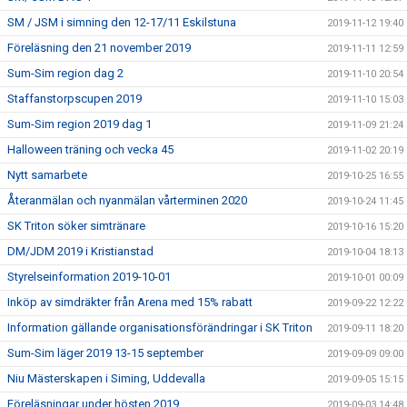
SM / JSM i simning den 12-17/11 Eskilstuna
2019-11-12 19:40
Föreläsning den 21 november 2019
2019-11-11 12:59
Sum-Sim region dag 2
2019-11-10 20:54
Staffanstorpscupen 2019
2019-11-10 15:03
Sum-Sim region 2019 dag 1
2019-11-09 21:24
Halloween träning och vecka 45
2019-11-02 20:19
Nytt samarbete
2019-10-25 16:55
Återanmälan och nyanmälan vårterminen 2020
2019-10-24 11:45
SK Triton söker simtränare
2019-10-16 15:20
DM/JDM 2019 i Kristianstad
2019-10-04 18:13
Styrelseinformation 2019-10-01
2019-10-01 00:09
Inköp av simdräkter från Arena med 15% rabatt
2019-09-22 12:22
Information gällande organisationsförändringar i SK Triton
2019-09-11 18:20
Sum-Sim läger 2019 13-15 september
2019-09-09 09:00
Niu Mästerskapen i Siming, Uddevalla
2019-09-05 15:15
Föreläsningar under hösten 2019
2019-09-03 14:48