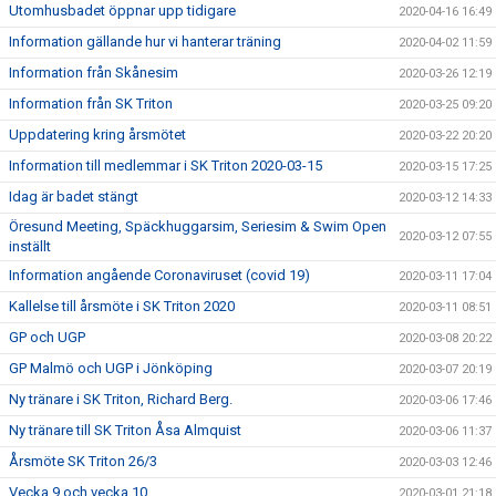
Utomhusbadet öppnar upp tidigare
2020-04-16 16:49
Information gällande hur vi hanterar träning
2020-04-02 11:59
Information från Skånesim
2020-03-26 12:19
Information från SK Triton
2020-03-25 09:20
Uppdatering kring årsmötet
2020-03-22 20:20
Information till medlemmar i SK Triton 2020-03-15
2020-03-15 17:25
Idag är badet stängt
2020-03-12 14:33
Öresund Meeting, Späckhuggarsim, Seriesim & Swim Open
2020-03-12 07:55
inställt
Information angående Coronaviruset (covid 19)
2020-03-11 17:04
Kallelse till årsmöte i SK Triton 2020
2020-03-11 08:51
GP och UGP
2020-03-08 20:22
GP Malmö och UGP i Jönköping
2020-03-07 20:19
Ny tränare i SK Triton, Richard Berg.
2020-03-06 17:46
Ny tränare till SK Triton Åsa Almquist
2020-03-06 11:37
Årsmöte SK Triton 26/3
2020-03-03 12:46
Vecka 9 och vecka 10
2020-03-01 21:18