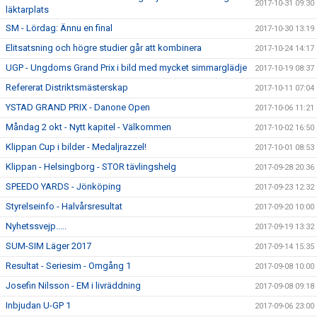
2017-10-31 09:30
läktarplats
SM - Lördag: Ännu en final
2017-10-30 13:19
Elitsatsning och högre studier går att kombinera
2017-10-24 14:17
UGP - Ungdoms Grand Prix i bild med mycket simmarglädje
2017-10-19 08:37
Refererat Distriktsmästerskap
2017-10-11 07:04
YSTAD GRAND PRIX - Danone Open
2017-10-06 11:21
Måndag 2 okt - Nytt kapitel - Välkommen
2017-10-02 16:50
Klippan Cup i bilder - Medaljrazzel!
2017-10-01 08:53
Klippan - Helsingborg - STOR tävlingshelg
2017-09-28 20:36
SPEEDO YARDS - Jönköping
2017-09-23 12:32
Styrelseinfo - Halvårsresultat
2017-09-20 10:00
Nyhetssvejp.....
2017-09-19 13:32
SUM-SIM Läger 2017
2017-09-14 15:35
Resultat - Seriesim - Omgång 1
2017-09-08 10:00
Josefin Nilsson - EM i livräddning
2017-09-08 09:18
Inbjudan U-GP 1
2017-09-06 23:00