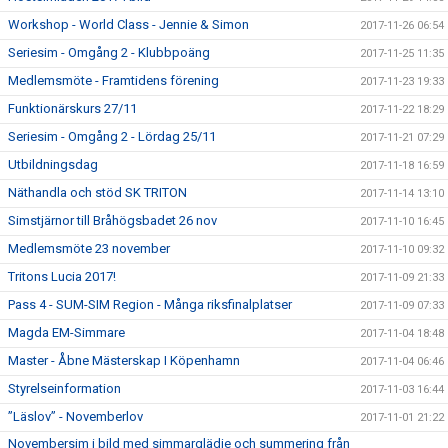
Workshop - World Class - Jennie & Simon
2017-11-26 06:54
Seriesim - Omgång 2 - Klubbpoäng
2017-11-25 11:35
Medlemsmöte - Framtidens förening
2017-11-23 19:33
Funktionärskurs 27/11
2017-11-22 18:29
Seriesim - Omgång 2 - Lördag 25/11
2017-11-21 07:29
Utbildningsdag
2017-11-18 16:59
Näthandla och stöd SK TRITON
2017-11-14 13:10
Simstjärnor till Bråhögsbadet 26 nov
2017-11-10 16:45
Medlemsmöte 23 november
2017-11-10 09:32
Tritons Lucia 2017!
2017-11-09 21:33
Pass 4 - SUM-SIM Region - Många riksfinalplatser
2017-11-09 07:33
Magda EM-Simmare
2017-11-04 18:48
Master - Åbne Mästerskap I Köpenhamn
2017-11-04 06:46
Styrelseinformation
2017-11-03 16:44
”Läslov” - Novemberlov
2017-11-01 21:22
Novembersim i bild med simmarglädje och summering från