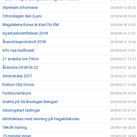
Styrelsen informerar
2018-05-15 09:33
Tritondagen den 6 juni
2018-04-30 10:45
Magdalena Kuras är klart för EM
2018-04-18 12:42
Sparbanksstiftelsen 2018
2018-04-16 12:41
Årsmötesprotokoll 2018
2018-04-12 14:26
Info nya badhuset
2018-04-09 13:41
21 snabba om Triton
2018-03-27 12:27
Årsmöte 2018-03-22
2018-03-07 20:23
Simbokslut 2017
2018-02-27 12:05
Kvitton-City Gross
2018-02-17 12:40
Funktionärskurs
2018-02-09 10:33
Grattis på 50-årsdagen Bengan!
2018-02-03 07:08
Säsongstart tävlingar
2018-01-20 07:57
Idrottsklass med simning på Hagalidskolan
2018-01-12 14:55
Teknik träning
2018-01-04 20:31
15 minuter innan
2018-01-01 14:45