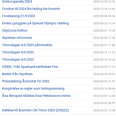
Simborgarrally 2024
2023-12-28 12:35
Dronkar till 2024 års tävling har kommit
2023-12-18 14:46
Föreläsning 21/9 2023
2023-09-08 09:54
Emilia Ljunggren på Special Olympic i Berling
2023-06-22 15:14
CityGross kvitton
2023-06-21 19:24
Styrelsen informerar
2023-06-04 17:36
Tritondagen 6/6 2023 påminnelse
2023-06-01 11:00
Tritondagen 6/6 2023
2023-05-16 11:53
Tritondagen 6/6 2023
2023-05-10 16:24
25000:- Från Sparbanksstiftelsen Finn
2023-05-03 17:19
Beslut från Styrelsen
2023-04-24 09:03
Prisutdelning Årsmötet för 2022
2023-04-02 21:37
Kungörelse av regler som tävlingssimning
2023-03-16 08:49
Åsa Almquist tilldelas Enar Petterssons minne
2023-03-07 12:00
2023-03-02 08:39
Kallelse till årsmöte i SK Triton 2023 (230222)
2023-02-22 12:38