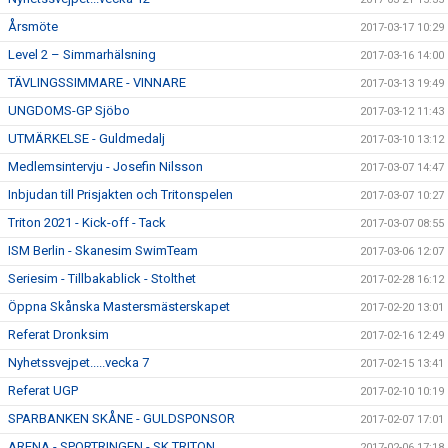
Årsmöte
2017-03-17 10:29
Level 2 – Simmarhälsning
2017-03-16 14:00
TÄVLINGSSIMMARE - VINNARE
2017-03-13 19:49
UNGDOMS-GP Sjöbo
2017-03-12 11:43
UTMÄRKELSE - Guldmedalj
2017-03-10 13:12
Medlemsintervju - Josefin Nilsson
2017-03-07 14:47
Inbjudan till Prisjakten och Tritonspelen
2017-03-07 10:27
Triton 2021 - Kick-off - Tack
2017-03-07 08:55
ISM Berlin - Skanesim SwimTeam
2017-03-06 12:07
Seriesim - Tillbakablick - Stolthet
2017-02-28 16:12
Öppna Skånska Mastersmästerskapet
2017-02-20 13:01
Referat Dronksim
2017-02-16 12:49
Nyhetssvejpet.....vecka 7
2017-02-15 13:41
Referat UGP
2017-02-10 10:19
SPARBANKEN SKÅNE - GULDSPONSOR
2017-02-07 17:01
ARENA - SPORTRINGEN - SK TRITON
2017-02-06 17:18