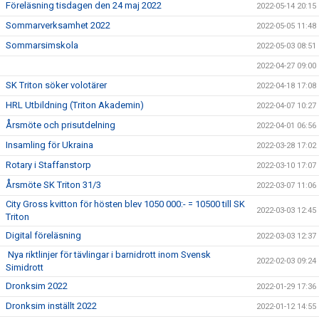
Föreläsning tisdagen den 24 maj 2022
2022-05-14 20:15
Sommarverksamhet 2022
2022-05-05 11:48
Sommarsimskola
2022-05-03 08:51
2022-04-27 09:00
SK Triton söker volotärer
2022-04-18 17:08
HRL Utbildning (Triton Akademin)
2022-04-07 10:27
Årsmöte och prisutdelning
2022-04-01 06:56
Insamling för Ukraina
2022-03-28 17:02
Rotary i Staffanstorp
2022-03-10 17:07
Årsmöte SK Triton 31/3
2022-03-07 11:06
City Gross kvitton för hösten blev 1050 000:- = 10500 till SK
2022-03-03 12:45
Triton
Digital föreläsning
2022-03-03 12:37
Nya riktlinjer för tävlingar i barnidrott inom Svensk
2022-02-03 09:24
Simidrott
Dronksim 2022
2022-01-29 17:36
Dronksim inställt 2022
2022-01-12 14:55