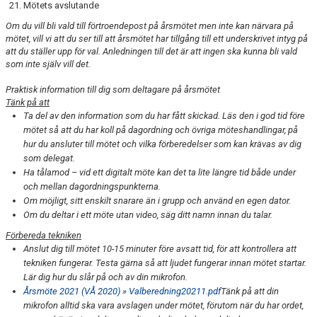
Mötets avslutande
Om du vill bli vald till förtroendepost på årsmötet men inte kan närvara på
mötet, vill vi att du ser till att årsmötet har tillgång till ett underskrivet intyg på
att du ställer upp för val. Anledningen till det är att ingen ska kunna bli vald
som inte själv vill det.
Praktisk information till dig som deltagare på årsmötet
Tänk på att
Ta del av den information som du har fått skickad. Läs den i god tid före
mötet så att du har koll på dagordning och övriga möteshandlingar, på
hur du ansluter till mötet och vilka förberedelser som kan krävas av dig
som delegat.
Ha tålamod – vid ett digitalt möte kan det ta lite längre tid både under
och mellan dagordningspunkterna.
Om möjligt, sitt enskilt snarare än i grupp och använd en egen dator.
Om du deltar i ett möte utan video, säg ditt namn innan du talar.
Förbereda tekniken
Anslut dig till mötet 10-15 minuter före avsatt tid, för att kontrollera att
tekniken fungerar. Testa gärna så att ljudet fungerar innan mötet startar.
Lär dig hur du slår på och av din mikrofon.
Årsmöte 2021 (VÅ 2020) » Valberedning20211.pdf
Tänk på att din
mikrofon alltid ska vara avslagen under mötet, förutom när du har ordet,