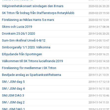
Välgörenhetskonsert söndagen den 8 mars
2020-02-26 20:20
SK Triton får bidrag från Staffanstorps Rotaryklubb
2020-02-23 19:50
Föreläsning av Niklas Harris 5:e mars
2020-02-10 12:41
Skins och Lucia 2019
2019-12-17 08:34
Dronksim 25-26/1 2020
2019-12-05 20:25
Sum-Sim riksfinal Umeå 6-8/12
2019-12-05 13:47
Simborgarally 1/1 2020. Välkomna
2019-12-04 13:52
Erbjudande från Sportringen
2019-12-03 16:21
Välkommen till SK Tritons luciafirande 2019
2019-12-03 14:53
Föreläsning för medlemmar i SK Triton
2019-11-22 15:31
Beviljade anslag av Sparbanksstiftelserna
2019-11-21 13:31
SM / JSM dag 5
2019-11-17 12:13
SM / JSM dag 4
2019-11-16 11:55
SM/JSM DAG 3
2019-11-15 10:46
SM / JSM dag 2
2019-11-14 11:51
SM/ JSM DAG 1
2019-11-13 12:37