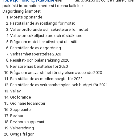
robert.johnsson@sktriton.se
eller tel. 073-256 65 60. Se vidare under
praktiskt information nederst i denna kallelse.
Dagordning årsmötet
Mötets öppnande
Fastställande av röstlängd för mötet
Val av ordförande och sekreterare för mötet
Val av protokolljusterare och rösträknare
Fråga om mötet har utlysts på rätt sätt
Fastställande av dagordning
Verksamhetsberättelse 2020
Resultat- och balansräkning 2020
Revisorernas berättelse för 2020
Fråga om ansvarsfrihet för styrelsen avseende 2020
Fastställande av medlemsavgift för 2022
Fastställande av verksamhetsplan och budget för 2021
Val av
Ordförande
Ordinarie ledamöter
Suppleanter
Revisor
Revisors suppleant
Valberedning
Övriga frågor