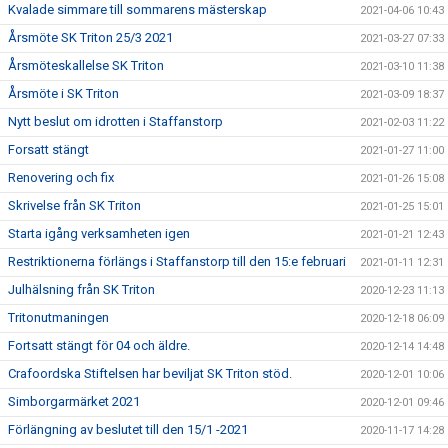
Kvalade simmare till sommarens mästerskap
2021-04-06 10:43
Årsmöte SK Triton 25/3 2021
2021-03-27 07:33
Årsmöteskallelse SK Triton
2021-03-10 11:38
Årsmöte i SK Triton
2021-03-09 18:37
Nytt beslut om idrotten i Staffanstorp
2021-02-03 11:22
Forsatt stängt
2021-01-27 11:00
Renovering och fix
2021-01-26 15:08
Skrivelse från SK Triton
2021-01-25 15:01
Starta igång verksamheten igen
2021-01-21 12:43
Restriktionerna förlängs i Staffanstorp till den 15:e februari
2021-01-11 12:31
Julhälsning från SK Triton
2020-12-23 11:13
Tritonutmaningen
2020-12-18 06:09
Fortsatt stängt för 04 och äldre.
2020-12-14 14:48
Crafoordska Stiftelsen har beviljat SK Triton stöd.
2020-12-01 10:06
Simborgarmärket 2021
2020-12-01 09:46
Förlängning av beslutet till den 15/1 -2021
2020-11-17 14:28