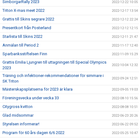
SimborgarRally 2023
2022-12-22 10:05
Triton X-mas meet 2022
2022-12-17 13:54
Grattis till Skins segrare 2022
2022-12-12 22:24
Presentkort från Posterland
2022-12-12 12:15
Starlista till Skins 2022
2022-12-11 21:47
Anmälan till Period 2
2022-11-17 12:40
Sparbanksstiftelsen Finn
2022-11-09 15:29
Grattis Emilia Ljungren till uttagningen till Special Olympics
2022-10-04 12:32
2023
Träning och infektioner-rekommendationer för simmare i
2022-09-24 12:51
SK Triton
Mästerskapsplatserna för 2023 är klara
2022-09-05 19:03
Föreningsvecka under vecka 33
2022-08-10 15:56
Citygross kvitton
2022-08-08 10:51
Glad midsommar
2022-06-23 20:26
Styrelsen informerar!
2022-06-22 09:52
Program för 60 års dagen 6/6 2022
2022-05-25 10:47