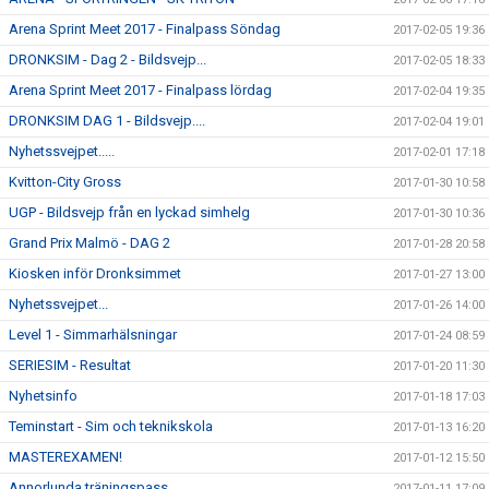
Arena Sprint Meet 2017 - Finalpass Söndag
2017-02-05 19:36
DRONKSIM - Dag 2 - Bildsvejp...
2017-02-05 18:33
Arena Sprint Meet 2017 - Finalpass lördag
2017-02-04 19:35
DRONKSIM DAG 1 - Bildsvejp....
2017-02-04 19:01
Nyhetssvejpet.....
2017-02-01 17:18
Kvitton-City Gross
2017-01-30 10:58
UGP - Bildsvejp från en lyckad simhelg
2017-01-30 10:36
Grand Prix Malmö - DAG 2
2017-01-28 20:58
Kiosken inför Dronksimmet
2017-01-27 13:00
Nyhetssvejpet...
2017-01-26 14:00
Level 1 - Simmarhälsningar
2017-01-24 08:59
SERIESIM - Resultat
2017-01-20 11:30
Nyhetsinfo
2017-01-18 17:03
Teminstart - Sim och teknikskola
2017-01-13 16:20
MASTEREXAMEN!
2017-01-12 15:50
Annorlunda träningspass
2017-01-11 17:09