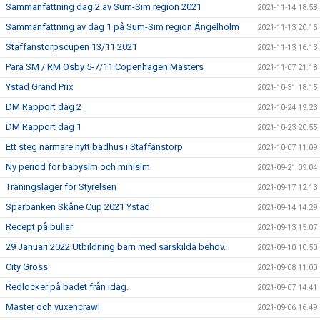
Sammanfattning dag 2 av Sum-Sim region 2021
2021-11-14 18:58
Sammanfattning av dag 1 på Sum-Sim region Ängelholm
2021-11-13 20:15
Staffanstorpscupen 13/11 2021
2021-11-13 16:13
Para SM / RM Osby 5-7/11 Copenhagen Masters
2021-11-07 21:18
Ystad Grand Prix
2021-10-31 18:15
DM Rapport dag 2
2021-10-24 19:23
DM Rapport dag 1
2021-10-23 20:55
Ett steg närmare nytt badhus i Staffanstorp
2021-10-07 11:09
Ny period för babysim och minisim
2021-09-21 09:04
Träningsläger för Styrelsen
2021-09-17 12:13
Sparbanken Skåne Cup 2021 Ystad
2021-09-14 14:29
Recept på bullar
2021-09-13 15:07
29 Januari 2022 Utbildning barn med särskilda behov.
2021-09-10 10:50
City Gross
2021-09-08 11:00
Redlocker på badet från idag.
2021-09-07 14:41
Master och vuxencrawl
2021-09-06 16:49