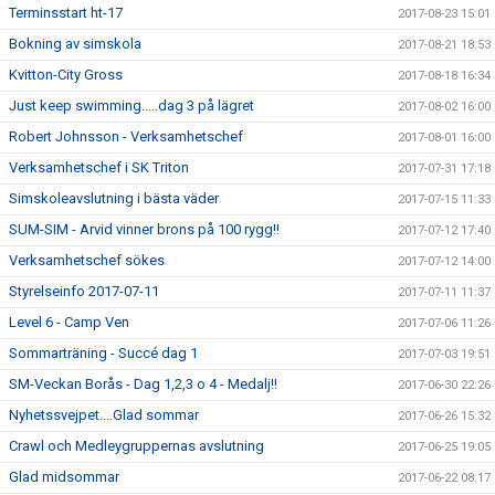
Terminsstart ht-17
2017-08-23 15:01
Bokning av simskola
2017-08-21 18:53
Kvitton-City Gross
2017-08-18 16:34
Just keep swimming.....dag 3 på lägret
2017-08-02 16:00
Robert Johnsson - Verksamhetschef
2017-08-01 16:00
Verksamhetschef i SK Triton
2017-07-31 17:18
Simskoleavslutning i bästa väder
2017-07-15 11:33
SUM-SIM - Arvid vinner brons på 100 rygg!!
2017-07-12 17:40
Verksamhetschef sökes
2017-07-12 14:00
Styrelseinfo 2017-07-11
2017-07-11 11:37
Level 6 - Camp Ven
2017-07-06 11:26
Sommarträning - Succé dag 1
2017-07-03 19:51
SM-Veckan Borås - Dag 1,2,3 o 4 - Medalj!!
2017-06-30 22:26
Nyhetssvejpet....Glad sommar
2017-06-26 15:32
Crawl och Medleygruppernas avslutning
2017-06-25 19:05
Glad midsommar
2017-06-22 08:17