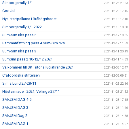
Simborgarrally 1/1
2021-12-28 21:53
God Jul
2021-12-23 17:15
Nya startpallarna i Bråhögsbadet
2021-12-16 17:10
Simborgarrally 1/1 2022
2021-12-15 10:30
Sum-Sim riks pass 5
2021-12-12 19:05
Sammanfattning pass 4 Sum-SIm riks
2021-12-12 11:53
Sum-SIm riks pass 3
2021-12-11 20:13
SumSim pass 2 10-12/12 2021
2021-12-11 14:33
Välkommen till SK Tritons luciafirande 2021
2021-12-03 12:47
Crafoordska stiftelsen
2021-12-02 09:21
Sim á Lund 27-28/11
2021-11-28 22:16
Höstsimiaden 2021, Vellinge 27/11
2021-11-28 21:52
SM/JSM DAG 4-5
2021-11-28 17:18
SM/JSM DAG 3
2021-11-26 11:46
SM/JSM Dag 2
2021-11-25 14:38
SM/JSM DAG 1
2021-11-24 14:07