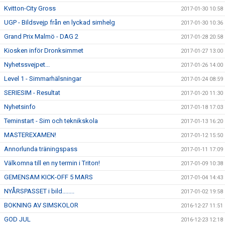
Kvitton-City Gross
2017-01-30 10:58
UGP - Bildsvejp från en lyckad simhelg
2017-01-30 10:36
Grand Prix Malmö - DAG 2
2017-01-28 20:58
Kiosken inför Dronksimmet
2017-01-27 13:00
Nyhetssvejpet...
2017-01-26 14:00
Level 1 - Simmarhälsningar
2017-01-24 08:59
SERIESIM - Resultat
2017-01-20 11:30
Nyhetsinfo
2017-01-18 17:03
Teminstart - Sim och teknikskola
2017-01-13 16:20
MASTEREXAMEN!
2017-01-12 15:50
Annorlunda träningspass
2017-01-11 17:09
Välkomna till en ny termin i Triton!
2017-01-09 10:38
GEMENSAM KICK-OFF 5 MARS
2017-01-04 14:43
NYÅRSPASSET i bild........
2017-01-02 19:58
BOKNING AV SIMSKOLOR
2016-12-27 11:51
GOD JUL
2016-12-23 12:18