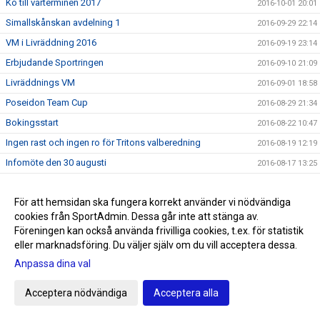
Kö till vårterminen 2017
2016-10-01 20:01
Simallskånskan avdelning 1
2016-09-29 22:14
VM i Livräddning 2016
2016-09-19 23:14
Erbjudande Sportringen
2016-09-10 21:09
Livräddnings VM
2016-09-01 18:58
Poseidon Team Cup
2016-08-29 21:34
Bokingsstart
2016-08-22 10:47
Ingen rast och ingen ro för Tritons valberedning
2016-08-19 12:19
Infomöte den 30 augusti
2016-08-17 13:25
Prel tävlingskalender aug-sep 2016
2016-08-15 16:36
För att hemsidan ska fungera korrekt använder vi nödvändiga
Hälsningar från Rio del 8
2016-08-13 08:54
cookies från SportAdmin. Dessa går inte att stänga av.
Hälsningar från Rio del 7
2016-08-13 08:52
Föreningen kan också använda frivilliga cookies, t.ex. för statistik
Hälsningar från Rio del 6
2016-08-08 22:23
eller marknadsföring. Du väljer själv om du vill acceptera dessa.
Hälsningar från Rio del 5
Anpassa dina val
2016-08-08 03:12
Hälsningar från Rio del 4
2016-08-06 02:34
Acceptera nödvändiga
Acceptera alla
Hälsningar från Rio del 3
2016-08-04 11:02