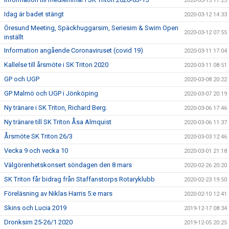
2020-03-15 17:25
Idag är badet stängt
2020-03-12 14:33
Öresund Meeting, Späckhuggarsim, Seriesim & Swim Open
2020-03-12 07:55
inställt
Information angående Coronaviruset (covid 19)
2020-03-11 17:04
Kallelse till årsmöte i SK Triton 2020
2020-03-11 08:51
GP och UGP
2020-03-08 20:22
GP Malmö och UGP i Jönköping
2020-03-07 20:19
Ny tränare i SK Triton, Richard Berg.
2020-03-06 17:46
Ny tränare till SK Triton Åsa Almquist
2020-03-06 11:37
Årsmöte SK Triton 26/3
2020-03-03 12:46
Vecka 9 och vecka 10
2020-03-01 21:18
Välgörenhetskonsert söndagen den 8 mars
2020-02-26 20:20
SK Triton får bidrag från Staffanstorps Rotaryklubb
2020-02-23 19:50
Föreläsning av Niklas Harris 5:e mars
2020-02-10 12:41
Skins och Lucia 2019
2019-12-17 08:34
Dronksim 25-26/1 2020
2019-12-05 20:25