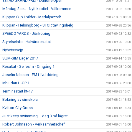
YSTAD GRAND PRIX - Danone Open
2017-10-06 11:21
Måndag 2 okt - Nytt kapitel - Välkommen
2017-10-02 16:50
Klippan Cup i bilder - Medaljrazzel!
2017-10-01 08:53
Klippan - Helsingborg - STOR tävlingshelg
2017-09-28 20:36
SPEEDO YARDS - Jönköping
2017-09-23 12:32
Styrelseinfo - Halvårsresultat
2017-09-20 10:00
Nyhetssvejp.....
2017-09-19 13:32
SUM-SIM Läger 2017
2017-09-14 15:35
Resultat - Seriesim - Omgång 1
2017-09-08 10:00
Josefin Nilsson - EM i livräddning
2017-09-08 09:18
Inbjudan U-GP 1
2017-09-06 23:00
Terminsstart ht-17
2017-08-23 15:01
Bokning av simskola
2017-08-21 18:53
Kvitton-City Gross
2017-08-18 16:34
Just keep swimming.....dag 3 på lägret
2017-08-02 16:00
Robert Johnsson - Verksamhetschef
2017-08-01 16:00