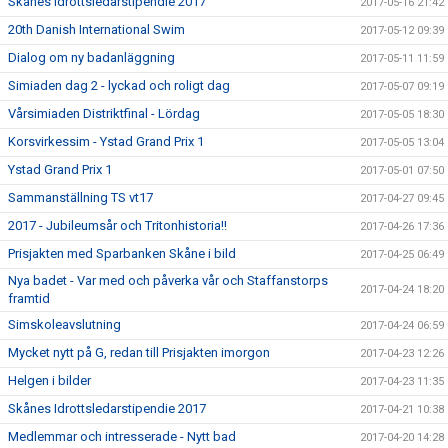
Skånes Idrottsledarstipendie 2017
2017-05-16 21:42
20th Danish International Swim
2017-05-12 09:39
Dialog om ny badanläggning
2017-05-11 11:59
Simiaden dag 2 - lyckad och roligt dag
2017-05-07 09:19
Vårsimiaden Distriktfinal - Lördag
2017-05-05 18:30
Korsvirkessim - Ystad Grand Prix 1
2017-05-05 13:04
Ystad Grand Prix 1
2017-05-01 07:50
Sammanställning TS vt17
2017-04-27 09:45
2017 - Jubileumsår och Tritonhistoria!!
2017-04-26 17:36
Prisjakten med Sparbanken Skåne i bild
2017-04-25 06:49
Nya badet - Var med och påverka vår och Staffanstorps
2017-04-24 18:20
framtid
Simskoleavslutning
2017-04-24 06:59
Mycket nytt på G, redan till Prisjakten imorgon
2017-04-23 12:26
Helgen i bilder
2017-04-23 11:35
Skånes Idrottsledarstipendie 2017
2017-04-21 10:38
Medlemmar och intresserade - Nytt bad
2017-04-20 14:28