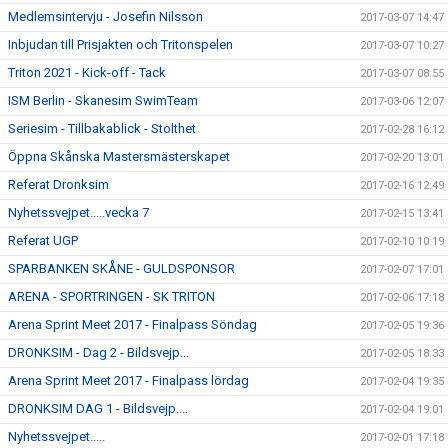
Medlemsintervju - Josefin Nilsson
2017-03-07 14:47
Inbjudan till Prisjakten och Tritonspelen
2017-03-07 10:27
Triton 2021 - Kick-off - Tack
2017-03-07 08:55
ISM Berlin - Skanesim SwimTeam
2017-03-06 12:07
Seriesim - Tillbakablick - Stolthet
2017-02-28 16:12
Öppna Skånska Mastersmästerskapet
2017-02-20 13:01
Referat Dronksim
2017-02-16 12:49
Nyhetssvejpet.....vecka 7
2017-02-15 13:41
Referat UGP
2017-02-10 10:19
SPARBANKEN SKÅNE - GULDSPONSOR
2017-02-07 17:01
ARENA - SPORTRINGEN - SK TRITON
2017-02-06 17:18
Arena Sprint Meet 2017 - Finalpass Söndag
2017-02-05 19:36
DRONKSIM - Dag 2 - Bildsvejp...
2017-02-05 18:33
Arena Sprint Meet 2017 - Finalpass lördag
2017-02-04 19:35
DRONKSIM DAG 1 - Bildsvejp....
2017-02-04 19:01
Nyhetssvejpet.....
2017-02-01 17:18