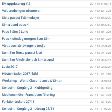
EM uppdatering # 2
2017-12-14 06:14
Valberedningen informerar
2017-12-12 12:33
Sista passet Två medaljer
2017-12-10 22:30
Sim a Lund pass 4
2017-12-10 20:50
Pass 3 Sim á Lund
2017-12-10 12:28
Pass 4 söndag morgon Sum-Sim
2017-12-10 12:27
Vårt pass två tävlingens tredje
2017-12-09 21:23
Sum-Sim första passet klart
2017-12-09 13:23
Sum-Sim Riksfinaler och Sim á Lund
2017-12-08 20:41
Lucia 2017
2017-12-02 22:27
Höstsimiaden 2017 i bild
2017-11-29 14:05
Workshop - World Class - Jennie & Simon
2017-11-26 06:54
Seriesim - Omgång 2 - Klubbpoäng
2017-11-25 11:35
Medlemsmöte - Framtidens förening
2017-11-23 19:33
Funktionärskurs 27/11
2017-11-22 18:29
Seriesim - Omgång 2 - Lördag 25/11
2017-11-21 07:29