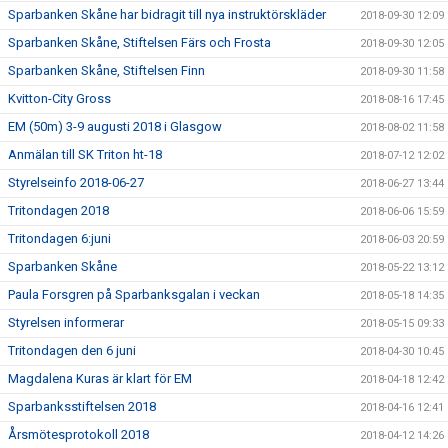
Sparbanken Skåne har bidragit till nya instruktörskläder
2018-09-30 12:09
Sparbanken Skåne, Stiftelsen Färs och Frosta
2018-09-30 12:05
Sparbanken Skåne, Stiftelsen Finn
2018-09-30 11:58
Kvitton-City Gross
2018-08-16 17:45
EM (50m) 3-9 augusti 2018 i Glasgow
2018-08-02 11:58
Anmälan till SK Triton ht-18
2018-07-12 12:02
Styrelseinfo 2018-06-27
2018-06-27 13:44
Tritondagen 2018
2018-06-06 15:59
Tritondagen 6:juni
2018-06-03 20:59
Sparbanken Skåne
2018-05-22 13:12
Paula Forsgren på Sparbanksgalan i veckan
2018-05-18 14:35
Styrelsen informerar
2018-05-15 09:33
Tritondagen den 6 juni
2018-04-30 10:45
Magdalena Kuras är klart för EM
2018-04-18 12:42
Sparbanksstiftelsen 2018
2018-04-16 12:41
Årsmötesprotokoll 2018
2018-04-12 14:26