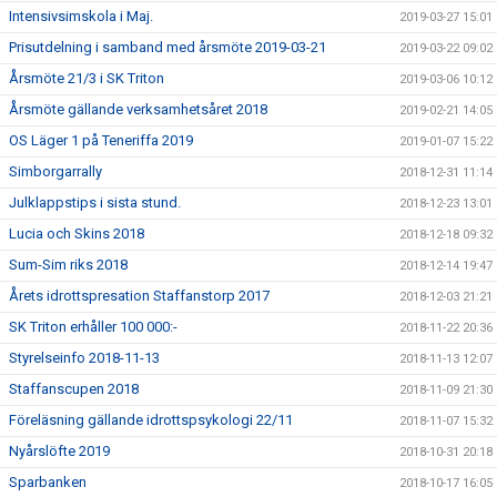
Intensivsimskola i Maj.
2019-03-27 15:01
Prisutdelning i samband med årsmöte 2019-03-21
2019-03-22 09:02
Årsmöte 21/3 i SK Triton
2019-03-06 10:12
Årsmöte gällande verksamhetsåret 2018
2019-02-21 14:05
OS Läger 1 på Teneriffa 2019
2019-01-07 15:22
Simborgarrally
2018-12-31 11:14
Julklappstips i sista stund.
2018-12-23 13:01
Lucia och Skins 2018
2018-12-18 09:32
Sum-Sim riks 2018
2018-12-14 19:47
Årets idrottspresation Staffanstorp 2017
2018-12-03 21:21
SK Triton erhåller 100 000:-
2018-11-22 20:36
Styrelseinfo 2018-11-13
2018-11-13 12:07
Staffanscupen 2018
2018-11-09 21:30
Föreläsning gällande idrottspsykologi 22/11
2018-11-07 15:32
Nyårslöfte 2019
2018-10-31 20:18
Sparbanken
2018-10-17 16:05