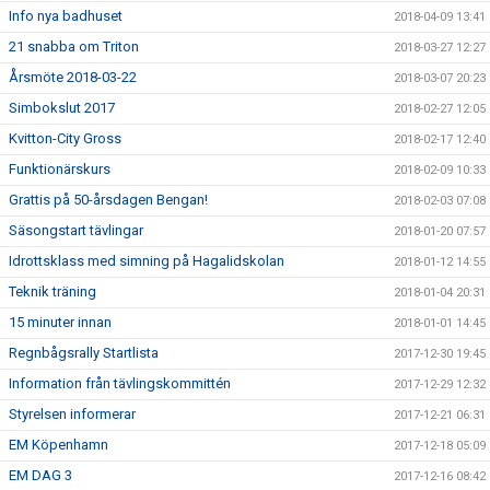
Info nya badhuset
2018-04-09 13:41
21 snabba om Triton
2018-03-27 12:27
Årsmöte 2018-03-22
2018-03-07 20:23
Simbokslut 2017
2018-02-27 12:05
Kvitton-City Gross
2018-02-17 12:40
Funktionärskurs
2018-02-09 10:33
Grattis på 50-årsdagen Bengan!
2018-02-03 07:08
Säsongstart tävlingar
2018-01-20 07:57
Idrottsklass med simning på Hagalidskolan
2018-01-12 14:55
Teknik träning
2018-01-04 20:31
15 minuter innan
2018-01-01 14:45
Regnbågsrally Startlista
2017-12-30 19:45
Information från tävlingskommittén
2017-12-29 12:32
Styrelsen informerar
2017-12-21 06:31
EM Köpenhamn
2017-12-18 05:09
EM DAG 3
2017-12-16 08:42