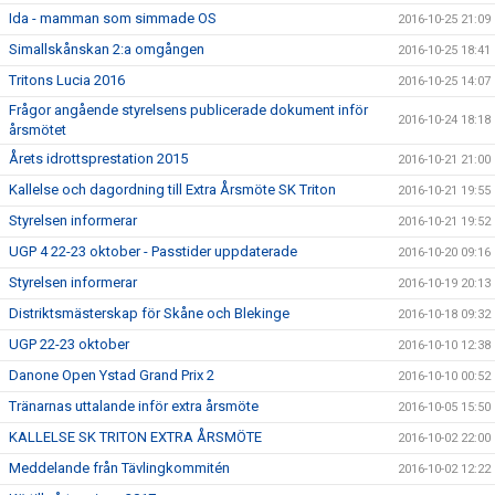
Ida - mamman som simmade OS
2016-10-25 21:09
Simallskånskan 2:a omgången
2016-10-25 18:41
Tritons Lucia 2016
2016-10-25 14:07
Frågor angående styrelsens publicerade dokument inför
2016-10-24 18:18
årsmötet
Årets idrottsprestation 2015
2016-10-21 21:00
Kallelse och dagordning till Extra Årsmöte SK Triton
2016-10-21 19:55
Styrelsen informerar
2016-10-21 19:52
UGP 4 22-23 oktober - Passtider uppdaterade
2016-10-20 09:16
Styrelsen informerar
2016-10-19 20:13
Distriktsmästerskap för Skåne och Blekinge
2016-10-18 09:32
UGP 22-23 oktober
2016-10-10 12:38
Danone Open Ystad Grand Prix 2
2016-10-10 00:52
Tränarnas uttalande inför extra årsmöte
2016-10-05 15:50
KALLELSE SK TRITON EXTRA ÅRSMÖTE
2016-10-02 22:00
Meddelande från Tävlingkommitén
2016-10-02 12:22