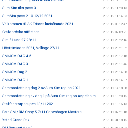
2021-12-12 11:53
Sum-SIm riks pass 3
2021-12-11 20:13
SumSim pass 2 10-12/12 2021
2021-12-11 14:33
Välkommen till SK Tritons luciafirande 2021
2021-12-03 12:47
Crafoordska stiftelsen
2021-12-02 09:21
Sim á Lund 27-28/11
2021-11-28 22:16
Höstsimiaden 2021, Vellinge 27/11
2021-11-28 21:52
SM/JSM DAG 4-5
2021-11-28 17:18
SM/JSM DAG 3
2021-11-26 11:46
SM/JSM Dag 2
2021-11-25 14:38
SM/JSM DAG 1
2021-11-24 14:07
Sammanfattning dag 2 av Sum-Sim region 2021
2021-11-14 18:58
Sammanfattning av dag 1 på Sum-Sim region Ängelholm
2021-11-13 20:15
Staffanstorpscupen 13/11 2021
2021-11-13 16:13
Para SM / RM Osby 5-7/11 Copenhagen Masters
2021-11-07 21:18
Ystad Grand Prix
2021-10-31 18:15
DM Rapport dag 2