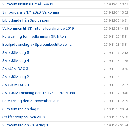
Sum-Sim riksfinal Umeå 6-8/12
2019-12-05 13:47
Simborgarally 1/1 2020. Välkomna
2019-12-04 13:52
Erbjudande från Sportringen
2019-12-03 16:21
Välkommen till SK Tritons luciafirande 2019
2019-12-03 14:53
Föreläsning för medlemmar i SK Triton
2019-11-22 15:31
Beviljade anslag av Sparbanksstiftelserna
2019-11-21 13:31
SM / JSM dag 5
2019-11-17 12:13
SM / JSM dag 4
2019-11-16 11:55
SM/JSM DAG 3
2019-11-15 10:46
SM / JSM dag 2
2019-11-14 11:51
SM/ JSM DAG 1
2019-11-13 12:37
SM / JSM i simning den 12-17/11 Eskilstuna
2019-11-12 19:40
Föreläsning den 21 november 2019
2019-11-11 12:59
Sum-Sim region dag 2
2019-11-10 20:54
Staffanstorpscupen 2019
2019-11-10 15:03
Sum-Sim region 2019 dag 1
2019-11-09 21:24