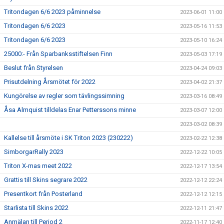
Tritondagen 6/6 2023 påminnelse
2023-06-01 11:00
Tritondagen 6/6 2023
2023-05-16 11:53
Tritondagen 6/6 2023
2023-05-10 16:24
25000:- Från Sparbanksstiftelsen Finn
2023-05-03 17:19
Beslut från Styrelsen
2023-04-24 09:03
Prisutdelning Årsmötet för 2022
2023-04-02 21:37
Kungörelse av regler som tävlingssimning
2023-03-16 08:49
Åsa Almquist tilldelas Enar Petterssons minne
2023-03-07 12:00
2023-03-02 08:39
Kallelse till årsmöte i SK Triton 2023 (230222)
2023-02-22 12:38
SimborgarRally 2023
2022-12-22 10:05
Triton X-mas meet 2022
2022-12-17 13:54
Grattis till Skins segrare 2022
2022-12-12 22:24
Presentkort från Posterland
2022-12-12 12:15
Starlista till Skins 2022
2022-12-11 21:47
Anmälan till Period 2
2022-11-17 12:40