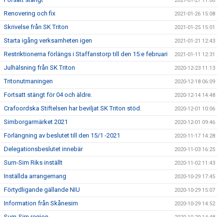
2021-01-27 11:00
Renovering och fix
2021-01-26 15:08
Skrivelse från SK Triton
2021-01-25 15:01
Starta igång verksamheten igen
2021-01-21 12:43
Restriktionerna förlängs i Staffanstorp till den 15:e februari
2021-01-11 12:31
Julhälsning från SK Triton
2020-12-23 11:13
Tritonutmaningen
2020-12-18 06:09
Fortsatt stängt för 04 och äldre.
2020-12-14 14:48
Crafoordska Stiftelsen har beviljat SK Triton stöd.
2020-12-01 10:06
Simborgarmärket 2021
2020-12-01 09:46
Förlängning av beslutet till den 15/1 -2021
2020-11-17 14:28
Delegationsbeslutet innebär
2020-11-03 16:25
Sum-Sim Riks inställt
2020-11-02 11:43
Inställda arrangemang
2020-10-29 17:45
Förtydligande gällande NIU
2020-10-29 15:07
Information från Skånesim
2020-10-29 14:52
Sum-Sim region