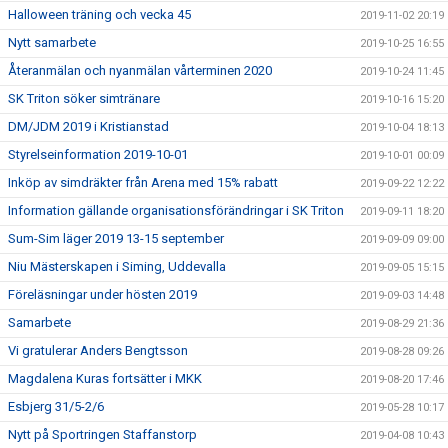
Halloween träning och vecka 45
2019-11-02 20:19
Nytt samarbete
2019-10-25 16:55
Återanmälan och nyanmälan vårterminen 2020
2019-10-24 11:45
SK Triton söker simtränare
2019-10-16 15:20
DM/JDM 2019 i Kristianstad
2019-10-04 18:13
Styrelseinformation 2019-10-01
2019-10-01 00:09
Inköp av simdräkter från Arena med 15% rabatt
2019-09-22 12:22
Information gällande organisationsförändringar i SK Triton
2019-09-11 18:20
Sum-Sim läger 2019 13-15 september
2019-09-09 09:00
Niu Mästerskapen i Siming, Uddevalla
2019-09-05 15:15
Föreläsningar under hösten 2019
2019-09-03 14:48
Samarbete
2019-08-29 21:36
Vi gratulerar Anders Bengtsson
2019-08-28 09:26
Magdalena Kuras fortsätter i MKK
2019-08-20 17:46
Esbjerg 31/5-2/6
2019-05-28 10:17
Nytt på Sportringen Staffanstorp
2019-04-08 10:43