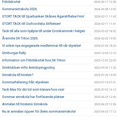
Fritidskortet
2026-04-17 12:30
Sommarsimskola 2026
2026-04-08 12:05
STORT TACK till Sparbanken Skånes Ägarstiftelse Finn!
2026-02-11 11:43
STORT TACK till Crafoordska Stiftelsen!
2026-02-11 11:41
Tack till alla som hjälpte till under Dronksimmet i helgen
2026-02-02 18:02
Årsmöte SK Triton 2026
2026-02-02 13:05
Vi söker nya engagerade medlemmar till vår styrelse!
2026-01-05 18:25
Simborgar Rally
2025-12-03 12:16
Information om Fritidskortet hos SK Triton
2025-12-02 22:05
Simklubben inför Antidopingpolicy
2025-09-25 11:25
Simskola till hösten?
2025-07-26 13:49
Sommarhälsning från styrelsen
2025-07-14 07:51
Tack Max för din tid som tränare hos oss!
2025-07-02 14:12
Sommar simskola har fortfarande platser
2025-06-23 12:43
Anmälan till höstens Simskola
2025-06-23 12:36
Nu är anmälan öppen för årets sommarsimskola!
2025-04-25 17:12