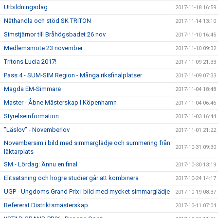
Utbildningsdag
2017-11-18 16:59
Näthandla och stöd SK TRITON
2017-11-14 13:10
Simstjärnor till Bråhögsbadet 26 nov
2017-11-10 16:45
Medlemsmöte 23 november
2017-11-10 09:32
Tritons Lucia 2017!
2017-11-09 21:33
Pass 4 - SUM-SIM Region - Många riksfinalplatser
2017-11-09 07:33
Magda EM-Simmare
2017-11-04 18:48
Master - Åbne Mästerskap I Köpenhamn
2017-11-04 06:46
Styrelseinformation
2017-11-03 16:44
”Läslov” - Novemberlov
2017-11-01 21:22
Novembersim i bild med simmarglädje och summering från
2017-10-31 09:30
läktarplats
SM - Lördag: Ännu en final
2017-10-30 13:19
Elitsatsning och högre studier går att kombinera
2017-10-24 14:17
UGP - Ungdoms Grand Prix i bild med mycket simmarglädje
2017-10-19 08:37
Refererat Distriktsmästerskap
2017-10-11 07:04