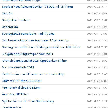
2021-06-24 09:31
Sparbanksstiftelsena beviljar 175 000:- till SK Triton
2021-05-28 14:14
Nya tält
2021-05-26 16:58
Startpallar utomhus
2021-05-22 10:52
Stipendium
2021-05-17 19:24
Strategi 2025 samarbete med RF/Sisu
2021-05-11 21:39
Nytt beslut kring simanläggningen i Staffanstorp
2021-05-06 14:55
Sotningsväsendet i Lund förlänger avtalet med SK Triton
2021-04-24 09:53
Klargörande kring kvalperioden 2021
2021-04-13 19:31
Idrottsledarstipendiat 2021 Sparbanken Skåne
2021-04-12 15:36
Sommarsimskola 2021
2021-04-06 10:45
Kvalade simmare till sommarens mästerskap
2021-04-06 10:43
Årsmöte SK Triton 25/3 2021
2021-03-27 07:33
Årsmöteskallelse SK Triton
2021-03-10 11:38
Årsmöte i SK Triton
2021-03-09 18:37
Nytt beslut om idrotten i Staffanstorp
2021-02-03 11:22
Forsatt stängt