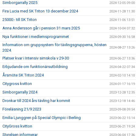
Simborgarrally 2025
2024-12-05 09:00
Fira Lucia med SK Triton 13 december 2024
2024-11-28 11:30
25000:- till SK Triton
2024-11-06 13:51
Anna Andersson går i pension 31 mars 2025
2024-10-04 07:32
Nya funktioner i medlemsprogrammet
2024-09-30 16:58
Information om gruppsystem för tävlingsgrupperna, hösten
2024-08-27 13:26
2024.
Platser kvar i Intensiv simskola v 29-30
2024-06-27 13:36
Erbjudande om funktionärsutbildning
2024-04-22 07:34
Årsmöte SK Triton 2024
2024-02-10 14:10
Citygross kvitton
2024-01-17 16:19
Simborgarrally 2024
2023-12-28 12:35
Dronkar till 2024 års tävling har kommit
2023-12-18 14:46
Föreläsning 21/9 2023
2023-09-08 09:54
Emilia Ljunggren på Special Olympic i Berling
2023-06-22 15:14
CityGross kvitton
2023-06-21 19:24
Styrelsen informerar
2023-06-04 17:36