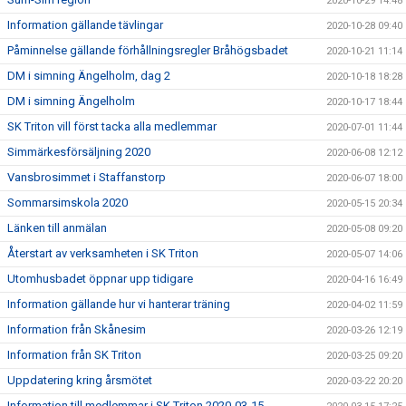
2020-10-29 14:48
Information gällande tävlingar
2020-10-28 09:40
Påminnelse gällande förhållningsregler Bråhögsbadet
2020-10-21 11:14
DM i simning Ängelholm, dag 2
2020-10-18 18:28
DM i simning Ängelholm
2020-10-17 18:44
SK Triton vill först tacka alla medlemmar
2020-07-01 11:44
Simmärkesförsäljning 2020
2020-06-08 12:12
Vansbrosimmet i Staffanstorp
2020-06-07 18:00
Sommarsimskola 2020
2020-05-15 20:34
Länken till anmälan
2020-05-08 09:20
Återstart av verksamheten i SK Triton
2020-05-07 14:06
Utomhusbadet öppnar upp tidigare
2020-04-16 16:49
Information gällande hur vi hanterar träning
2020-04-02 11:59
Information från Skånesim
2020-03-26 12:19
Information från SK Triton
2020-03-25 09:20
Uppdatering kring årsmötet
2020-03-22 20:20
Information till medlemmar i SK Triton 2020-03-15