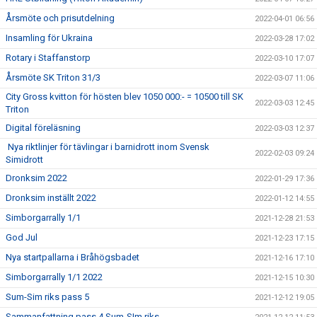
Årsmöte och prisutdelning
2022-04-01 06:56
Insamling för Ukraina
2022-03-28 17:02
Rotary i Staffanstorp
2022-03-10 17:07
Årsmöte SK Triton 31/3
2022-03-07 11:06
City Gross kvitton för hösten blev 1050 000:- = 10500 till SK
2022-03-03 12:45
Triton
Digital föreläsning
2022-03-03 12:37
Nya riktlinjer för tävlingar i barnidrott inom Svensk
2022-02-03 09:24
Simidrott
Dronksim 2022
2022-01-29 17:36
Dronksim inställt 2022
2022-01-12 14:55
Simborgarrally 1/1
2021-12-28 21:53
God Jul
2021-12-23 17:15
Nya startpallarna i Bråhögsbadet
2021-12-16 17:10
Simborgarrally 1/1 2022
2021-12-15 10:30
Sum-Sim riks pass 5
2021-12-12 19:05
Sammanfattning pass 4 Sum-SIm riks