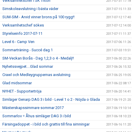
Verksamhetschef i SK Triton
2017-07-31 17:18
Simskoleavslutning i bästa väder
2017-07-15 11:33
SUM-SIM - Arvid vinner brons på 100 rygg!!
2017-07-12 17:40
Verksamhetschef sökes
2017-07-12 14:00
Styrelseinfo 2017-07-11
2017-07-11 11:37
Level 6 - Camp Ven
2017-07-06 11:26
Sommarträning - Succé dag 1
2017-07-03 19:51
SM-Veckan Borås - Dag 1,2,3 o 4 - Medalj!!
2017-06-30 22:26
Nyhetssvejpet....Glad sommar
2017-06-26 15:32
Crawl och Medleygruppernas avslutning
2017-06-25 19:05
Glad midsommar
2017-06-22 08:17
NYHET - Supportertröja
2017-06-20 14:41
Simläger Genarp DAG 3 i bild - Level 1 o 2 - Nöjda o Glada
2017-06-19 21:20
Mästerskapssimmare sommar 2017
2017-06-19 10:14
Sommarlov = Åhus simläger DAG 3 i bild
2017-06-18 10:23
Färsingadoppet - i bild och grattis till fina simningar
2017-06-16 11:20