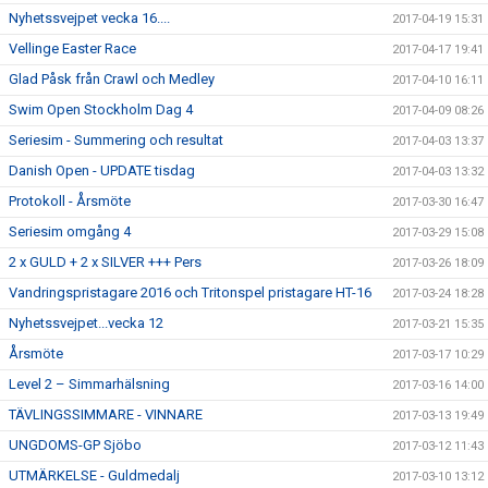
Nyhetssvejpet vecka 16....
2017-04-19 15:31
Vellinge Easter Race
2017-04-17 19:41
Glad Påsk från Crawl och Medley
2017-04-10 16:11
Swim Open Stockholm Dag 4
2017-04-09 08:26
Seriesim - Summering och resultat
2017-04-03 13:37
Danish Open - UPDATE tisdag
2017-04-03 13:32
Protokoll - Årsmöte
2017-03-30 16:47
Seriesim omgång 4
2017-03-29 15:08
2 x GULD + 2 x SILVER +++ Pers
2017-03-26 18:09
Vandringspristagare 2016 och Tritonspel pristagare HT-16
2017-03-24 18:28
Nyhetssvejpet...vecka 12
2017-03-21 15:35
Årsmöte
2017-03-17 10:29
Level 2 – Simmarhälsning
2017-03-16 14:00
TÄVLINGSSIMMARE - VINNARE
2017-03-13 19:49
UNGDOMS-GP Sjöbo
2017-03-12 11:43
UTMÄRKELSE - Guldmedalj
2017-03-10 13:12