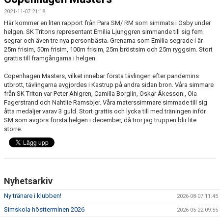
2021-11-07 21:18
Här kommer en liten rapport från Para SM/ RM som simmats i Osby under
helgen. SK Tritons representant Emilia Ljunggren simmande till sig fem
segrar och även tre nya personbästa. Grenarna som Emilia segrade i är
25m frisim, 50m frisim, 100m frisim, 25m bröstsim och 25m ryggsim. Stort
grattis till framgångarna i helgen
Copenhagen Masters, vilket innebar första tävlingen efter pandemins
utbrott, tävlingarna avgjordes i Kastrup på andra sidan bron. Våra simmare
från SK Triton var Peter Ahlgren, Camilla Borglin, Oskar Äkesson , Ola
Fagerstrand och Nahtlie Ramsbjer. Våra materssimmare simmade till sig
åtta medaljer varav 3 guld. Stort grattis och lycka till med träningen inför
SM som avgörs första helgen i december, då tror jag truppen blir lite
större.
Nyhetsarkiv
Ny tränare i klubben!
2026-08-07 11:45
Simskola höstterminen 2026
2026-05-22 09:55