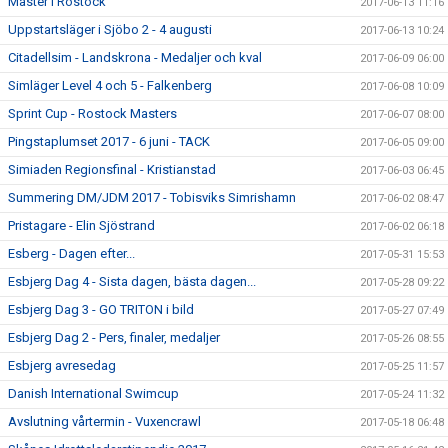
Master i Rostock
2017-06-13 11:16
Uppstartsläger i Sjöbo 2 - 4 augusti
2017-06-13 10:24
Citadellsim - Landskrona - Medaljer och kval
2017-06-09 06:00
Simläger Level 4 och 5 - Falkenberg
2017-06-08 10:09
Sprint Cup - Rostock Masters
2017-06-07 08:00
Pingstaplumset 2017 - 6 juni - TACK
2017-06-05 09:00
Simiaden Regionsfinal - Kristianstad
2017-06-03 06:45
Summering DM/JDM 2017 - Tobisviks Simrishamn
2017-06-02 08:47
Pristagare - Elin Sjöstrand
2017-06-02 06:18
Esberg - Dagen efter...
2017-05-31 15:53
Esbjerg Dag 4 - Sista dagen, bästa dagen...
2017-05-28 09:22
Esbjerg Dag 3 - GO TRITON i bild
2017-05-27 07:49
Esbjerg Dag 2 - Pers, finaler, medaljer
2017-05-26 08:55
Esbjerg avresedag
2017-05-25 11:57
Danish International Swimcup
2017-05-24 11:32
Avslutning vårtermin - Vuxencrawl
2017-05-18 06:48