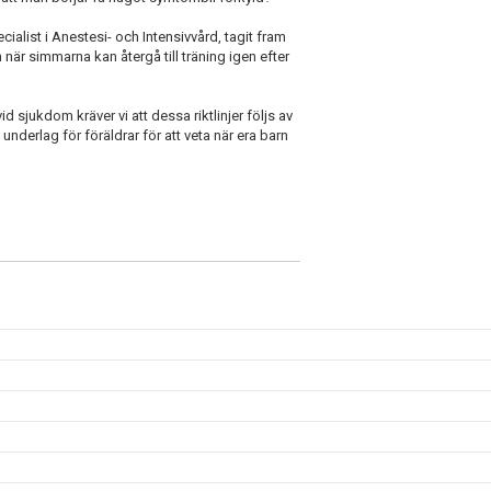
ialist i Anestesi- och Intensivvård, tagit fram
h när simmarna kan återgå till träning igen efter
d sjukdom kräver vi att dessa riktlinjer följs av
underlag för föräldrar för att veta när era barn