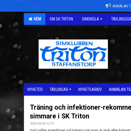
ANMÄLAN TI
HEM
OM SK TRITON
SIMSKOLA
TÄVLINGSG
NYHETER
TÄVLINGAR
NYHETSARKIV
ANMÄLAN TI
Träning och infektioner-rekomme
simmare i SK Triton
2022-09-24 12:51
Vad gäller egentligen vid träning när man är sjuk eller känne