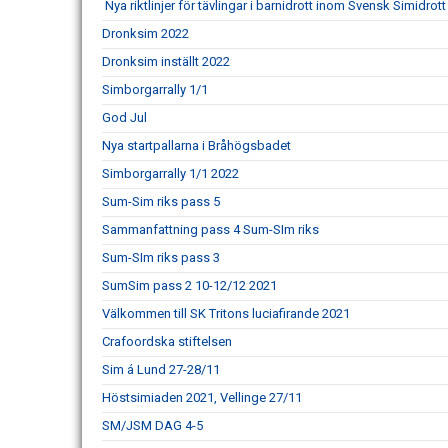
Nya riktlinjer för tävlingar i barnidrott inom Svensk Simidrott
Dronksim 2022
Dronksim inställt 2022
Simborgarrally 1/1
God Jul
Nya startpallarna i Bråhögsbadet
Simborgarrally 1/1 2022
Sum-Sim riks pass 5
Sammanfattning pass 4 Sum-SIm riks
Sum-SIm riks pass 3
SumSim pass 2 10-12/12 2021
Välkommen till SK Tritons luciafirande 2021
Crafoordska stiftelsen
Sim á Lund 27-28/11
Höstsimiaden 2021, Vellinge 27/11
SM/JSM DAG 4-5