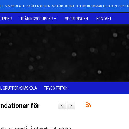
LL SIMSKOLA HT-26 ÖPPNAR DEN 5/8 FÖR BEFINTLIGA MEDLEMMAR OCH DEN 10/8 
RUPPER
TRÄNINGSGRUPPER
SPORTRINGEN
KONTAKT
LL GRUPPER/SIMSKOLA
TRYGG TRITON
ndationer för
<
>
r att man börjar få något symtombli förkyld?